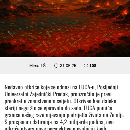
komentara
Mirsad Š.
31.05.25
108
Nedavno otkriće koje se odnosi na LUCA-u, Posljednji
Univerzalni Zajednički Predak, prouzročilo je pravi
preokret u znanstvenom svijetu. Otkriven kao daleko
stariji nego što se vjerovalo do sada, LUCA pomiče
granice našeg razumijevanja podrijetla života na Zemlji.
S procjenom datiranja na 4,2 milijarde godina, ovo
otkriće otvara nove perspektive o evoluciji živih