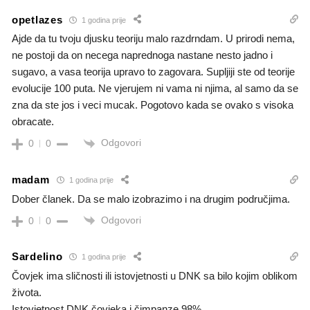
opetlazes
1 godina prije
Ajde da tu tvoju djusku teoriju malo razdrndam. U prirodi nema,
ne postoji da on necega naprednoga nastane nesto jadno i
sugavo, a vasa teorija upravo to zagovara. Supljiji ste od teorije
evolucije 100 puta. Ne vjerujem ni vama ni njima, al samo da se
zna da ste jos i veci mucak. Pogotovo kada se ovako s visoka
obracate.
Odgovori
0
0
madam
1 godina prije
Dober članek. Da se malo izobrazimo i na drugim područjima.
Odgovori
0
0
Sardelino
1 godina prije
Čovjek ima sličnosti ili istovjetnosti u DNK sa bilo kojim oblikom
života.
Istovjetnost DNK čovjeka i čimpanze 98%.