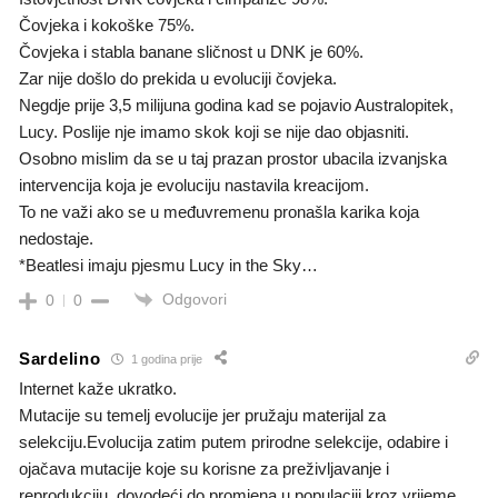
Čovjeka i kokoške 75%.
Čovjeka i stabla banane sličnost u DNK je 60%.
Zar nije došlo do prekida u evoluciji čovjeka.
Negdje prije 3,5 milijuna godina kad se pojavio Australopitek,
Lucy. Poslije nje imamo skok koji se nije dao objasniti.
Osobno mislim da se u taj prazan prostor ubacila izvanjska
intervencija koja je evoluciju nastavila kreacijom.
To ne važi ako se u međuvremenu pronašla karika koja
nedostaje.
*Beatlesi imaju pjesmu Lucy in the Sky…
Odgovori
0
0
Sardelino
1 godina prije
Internet kaže ukratko.
Mutacije su temelj evolucije jer pružaju materijal za
selekciju.Evolucija zatim putem prirodne selekcije, odabire i
ojačava mutacije koje su korisne za preživljavanje i
reprodukciju, dovodeći do promjena u populaciji kroz vrijeme.