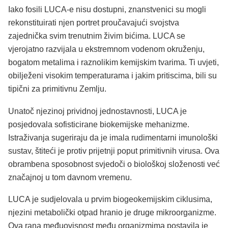
Iako fosili LUCA-e nisu dostupni, znanstvenici su mogli
rekonstituirati njen portret proučavajući svojstva
zajednička svim trenutnim živim bićima. LUCA se
vjerojatno razvijala u ekstremnom vodenom okruženju,
bogatom metalima i raznolikim kemijskim tvarima. Ti uvjeti,
obilježeni visokim temperaturama i jakim pritiscima, bili su
tipični za primitivnu Zemlju.
Unatoč njezinoj prividnoj jednostavnosti, LUCA je
posjedovala sofisticirane biokemijske mehanizme.
Istraživanja sugeriraju da je imala rudimentarni imunološki
sustav, štiteći je protiv prijetnji poput primitivnih virusa. Ova
obrambena sposobnost svjedoči o biološkoj složenosti već
značajnoj u tom davnom vremenu.
LUCA je sudjelovala u prvim biogeokemijskim ciklusima,
njezini metabolički otpad hranio je druge mikroorganizme.
Ova rana međuovisnost među organizmima postavila je