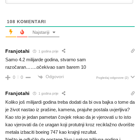
108
KOMENTARI
Najstariji
Franjotahi
1 godina prije
Samo 4.2 milijarde godina, stvarno sam
razočaran…….očekivao sam barem 10
Odgovori
0
0
Pogledaj odgovore
(2)
Franjotahi
1 godina prije
Koliko još milijardi godina treba dodati da bi ova bajka o tome da
je život nastao iz prašine, kamena, prajuhe postala uvjerljiva?
Kao sto je jedan pametan čovjek rekao da je vjerovati u to isto
kao vjerovati da će uragan koji protutnji kroz reciklažno dvorište
metala izbaciti boeing 747 kao krajnji rezultat.
Nešto je odlučilo da postane živo i nakon trilijuna godina i