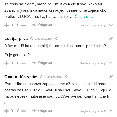
se rodio sa picom, može biti i muško A gle ti ovo, kako su
zvanični (varanski) naučnici nadjednuli ime tome zajedinčkom
pretku… LUCA.. ha. ha, ha, … Lucifer,
…
Čitaj više »
Odgovori
0
0
Pogledaj odgovore
(7)
Lucija, prva
1 godina prije
A što misliš kako su zaključili da su dinosaurusi preci ptica?
Prije genetike?
Odgovori
0
0
Pogledaj odgovore
(1)
Onako, k'o velim
1 godina prije
Evo prilike da ponovo zapodjenemo dževu, jel nebeski narod
nastao na ušću Sutle u Savu ili na ušću Save u Dunav. Koji li je
narod nebeskiji pitanje je sad. LUCA-e javi se. Koja li si. Čija li
si.
Odgovori
0
0
Pogledaj odgovore
(2)