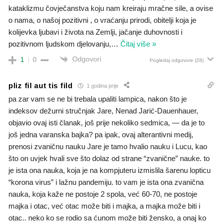
kataklizmu čovječanstva koju nam kreiraju mračne sile, a ovise
o nama, o našoj pozitivni , o vraćanju prirodi, obitelji koja je
kolijevka ljubavi i života na Zemlji, jačanje duhovnosti i
pozitivnom ljudskom djelovanju,
…
Čitaj više »
Odgovori
1
0
Pogledaj odgovore
(28)
pliz fil aut tis fild
1 godina prije
pa zar vam se ne bi trebala upaliti lampica, nakon što je
indeksov dežurni stručnjak Jare, Nenad Jarić-Dauenhauer,
objavio ovaj isti članak, još prije nekoliko sedmica, — da je to
još jedna varanska bajka? pa ipak, ovaj alterantivni medij,
prenosi zvaničnu nauku Jare je tamo hvalio nauku i Lucu, kao
što on uvjek hvali sve što dolaz od strane “zvanične” nauke. to
je ista ona nauka, koja je na kompjuteru izmislila šarenu lopticu
“korona virus” i lažnu pandemiju. to vam je ista ona zvanična
nauka, koja kaže ne postoje 2 spola, već 60-70, ne postoje
majka i otac, već otac može biti i majka, a majka može biti i
otac.. neko ko se rodio sa ćunom može biti žensko, a onaj ko