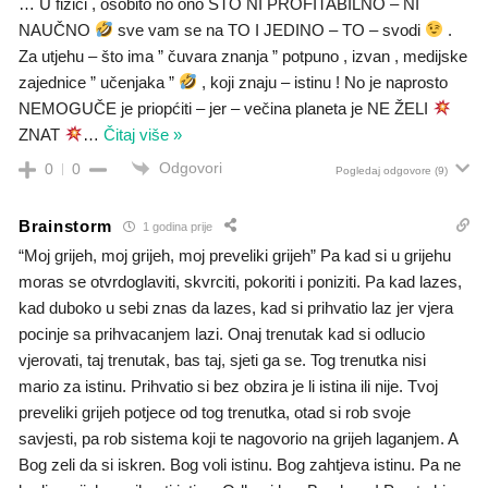
… U fizici , osobito no ono ŠTO NI PROFITABILNO – NI
NAUČNO
sve vam se na TO I JEDINO – TO – svodi
.
Za utjehu – što ima ” čuvara znanja ” potpuno , izvan , medijske
zajednice ” učenjaka ”
, koji znaju – istinu ! No je naprosto
NEMOGUČE je priopćiti – jer – večina planeta je NE ŽELI
ZNAT
…
Čitaj više »
Odgovori
0
0
Pogledaj odgovore
(9)
Brainstorm
1 godina prije
“Moj grijeh, moj grijeh, moj preveliki grijeh” Pa kad si u grijehu
moras se otvrdoglaviti, skvrciti, pokoriti i poniziti. Pa kad lazes,
kad duboko u sebi znas da lazes, kad si prihvatio laz jer vjera
pocinje sa prihvacanjem lazi. Onaj trenutak kad si odlucio
vjerovati, taj trenutak, bas taj, sjeti ga se. Tog trenutka nisi
mario za istinu. Prihvatio si bez obzira je li istina ili nije. Tvoj
preveliki grijeh potjece od tog trenutka, otad si rob svoje
savjesti, pa rob sistema koji te nagovorio na grijeh laganjem. A
Bog zeli da si iskren. Bog voli istinu. Bog zahtjeva istinu. Pa ne