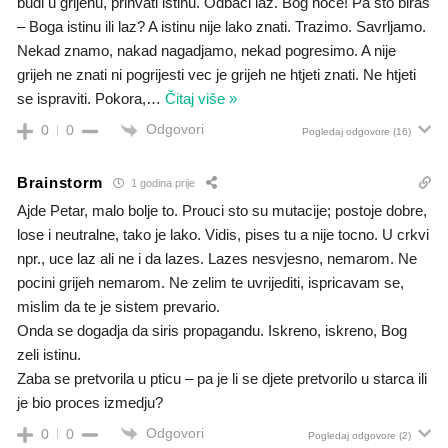
budi u grijehu, prihvati istinu. Odbaci laz. Bog hoce! Pa sto biras
– Boga istinu ili laz? A istinu nije lako znati. Trazimo. Savrljamo.
Nekad znamo, nakad nagadjamo, nekad pogresimo. A nije
grijeh ne znati ni pogrijesti vec je grijeh ne htjeti znati. Ne htjeti
se ispraviti. Pokora,
…
Čitaj više »
Odgovori
0
0
Pogledaj odgovore
(16)
Brainstorm
1 godina prije
Ajde Petar, malo bolje to. Prouci sto su mutacije; postoje dobre,
lose i neutralne, tako je lako. Vidis, pises tu a nije tocno. U crkvi
npr., uce laz ali ne i da lazes. Lazes nesvjesno, nemarom. Ne
pocini grijeh nemarom. Ne zelim te uvrijediti, ispricavam se,
mislim da te je sistem prevario.
Onda se dogadja da siris propagandu. Iskreno, iskreno, Bog
zeli istinu.
Zaba se pretvorila u pticu – pa je li se djete pretvorilo u starca ili
je bio proces izmedju?
Odgovori
0
0
Pogledaj odgovore
(2)