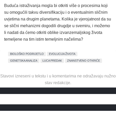
Buduća istraživanja mogla bi otkriti više o procesima koji
su omogućili takvu diversifikaciju i o eventualnim sličnim
uvjetima na drugim planetama. Kolika je vjerojatnost da su
se slični mehanizmi dogodili drugdje u svemiru, i možemo
li nadati da ćemo otkriti oblike izvanzemaljskog života
temeljene na tim istim temeljnim načelima?
BIOLOŠKO PODRIJETLO
EVOLUCIJA ŽIVOTA
GENETSKA ANALIZA
LUCA PREDAK
ZNANSTVENO OTKRIĆE
Stavovi izneseni u tekstu i u komentarima ne odražavaju nužno
stav redakcije.