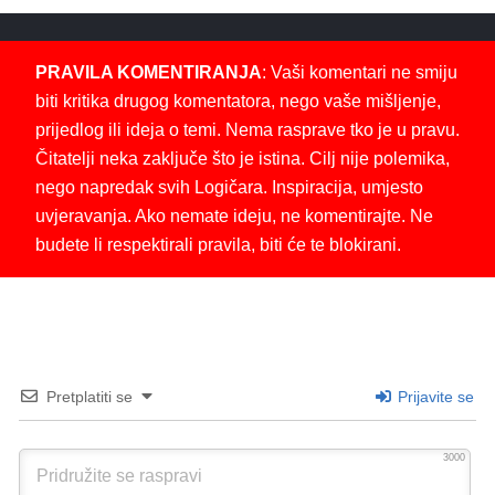
PRAVILA KOMENTIRANJA
: Vaši komentari ne smiju
biti kritika drugog komentatora, nego vaše mišljenje,
prijedlog ili ideja o temi. Nema rasprave tko je u pravu.
Čitatelji neka zaključe što je istina. Cilj nije polemika,
nego napredak svih Logičara. Inspiracija, umjesto
uvjeravanja. Ako nemate ideju, ne komentirajte. Ne
budete li respektirali pravila, biti će te blokirani.
Pretplatiti se
Prijavite se
3000