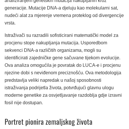
analiziranjem genetskih mutacija nakupljanih kroz
generacije. Mutacije DNA-a djeluju kao molekularni sat,
nudeći alat za mjerenje vremena proteklog od divergencije
vrsta.
Istraživači su razradili sofisticirani matematički model za
procjenu stope nakupljanja mutacija. Usporedbom
sekvenci DNA-a različitih organizama, mogli su
identificirati zajedničke gene sačuvane tijekom evolucije.
Ova analiza omogućila je povratak do LUCA-e i procjenu
njezine dobi s neviđenom preciznošću. Ova metodologija
predstavlja veliki napredak u našoj sposobnosti
istraživanja podrijetla života, potvrđujući glavnu ulogu
moderne genetike za osvjetljavanje razdoblja gdje izravni
fosil nije dostupan.
Portret pionira zemaljskog života