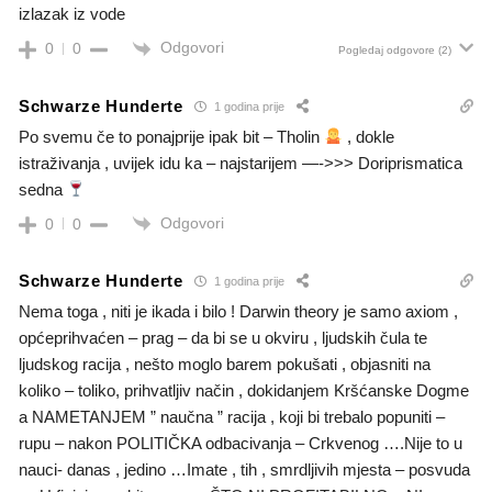
izlazak iz vode
Odgovori
0
0
Pogledaj odgovore
(2)
Schwarze Hunderte
1 godina prije
Po svemu če to ponajprije ipak bit – Tholin
, dokle
istraživanja , uvijek idu ka – najstarijem —->>> Doriprismatica
sedna
Odgovori
0
0
Schwarze Hunderte
1 godina prije
Nema toga , niti je ikada i bilo ! Darwin theory je samo axiom ,
općeprihvaćen – prag – da bi se u okviru , ljudskih čula te
ljudskog racija , nešto moglo barem pokušati , objasniti na
koliko – toliko, prihvatljiv način , dokidanjem Kršćanske Dogme
a NAMETANJEM ” naučna ” racija , koji bi trebalo popuniti –
rupu – nakon POLITIČKA odbacivanja – Crkvenog ….Nije to u
nauci- danas , jedino …Imate , tih , smrdljivih mjesta – posvuda