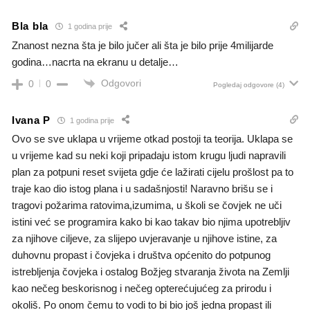
Bla bla
1 godina prije
Znanost nezna šta je bilo jučer ali šta je bilo prije 4milijarde
godina…nacrta na ekranu u detalje…
Odgovori
0
0
Pogledaj odgovore
(4)
Ivana P
1 godina prije
Ovo se sve uklapa u vrijeme otkad postoji ta teorija. Uklapa se
u vrijeme kad su neki koji pripadaju istom krugu ljudi napravili
plan za potpuni reset svijeta gdje će lažirati cijelu prošlost pa to
traje kao dio istog plana i u sadašnjosti! Naravno brišu se i
tragovi požarima ratovima,izumima, u školi se čovjek ne uči
istini već se programira kako bi kao takav bio njima upotrebljiv
za njihove ciljeve, za slijepo uvjeravanje u njihove istine, za
duhovnu propast i čovjeka i društva općenito do potpunog
istrebljenja čovjeka i ostalog Božjeg stvaranja života na Zemlji
kao nečeg beskorisnog i nečeg opterećujućeg za prirodu i
okoliš. Po onom čemu to vodi to bi bio još jedna propast ili