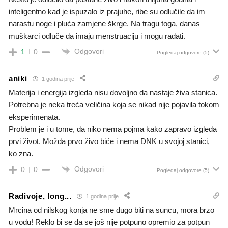
inteligentno kad je ispuzalo iz prajuhe, ribe su odlučile da im
narastu noge i pluća zamjene škrge. Na tragu toga, danas
muškarci odluče da imaju menstruaciju i mogu rađati.
Odgovori
1
0
Pogledaj odgovore
(5)
aniki
1 godina prije
Materija i energija izgleda nisu dovoljno da nastaje živa stanica.
Potrebna je neka treća veličina koja se nikad nije pojavila tokom
eksperimenata.
Problem je i u tome, da niko nema pojma kako zapravo izgleda
prvi život. Možda prvo živo biće i nema DNK u svojoj stanici,
ko zna.
Odgovori
0
0
Pogledaj odgovore
(5)
Radivoje, long...
1 godina prije
Mrcina od nilskog konja ne sme dugo biti na suncu, mora brzo
u vodu! Reklo bi se da se još nije potpuno opremio za potpun