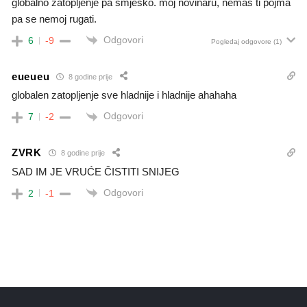
globalno zatopljenje pa smjesko. moj novinaru, nemas ti pojma
pa se nemoj rugati.
Odgovori
6
-9
Pogledaj odgovore
(1)
eueueu
8 godine prije
globalen zatopljenje sve hladnije i hladnije ahahaha
Odgovori
7
-2
ZVRK
8 godine prije
SAD IM JE VRUĆE ČISTITI SNIJEG
Odgovori
2
-1