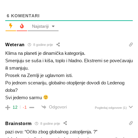
6
KOMENTARI
Najstariji
Weteran
8 godine prije
Klima na planeti je dinamička kategorija.
Smenjuju se suša i kiša, toplo i hladno. Ekstremi se povećavaju
ili smanjuju.
Prosek na Zemlji je uglavnom isti.
Po jednom scenariju, globalno otopljenje dovodi do Ledenog
doba?
Svi jedemo sarmu
Odgovori
12
-1
Pogledaj odgovore
(1)
Brainstorm
8 godine prije
pazi ovo: “Očito zbog globalnog zatopljenja. ?”