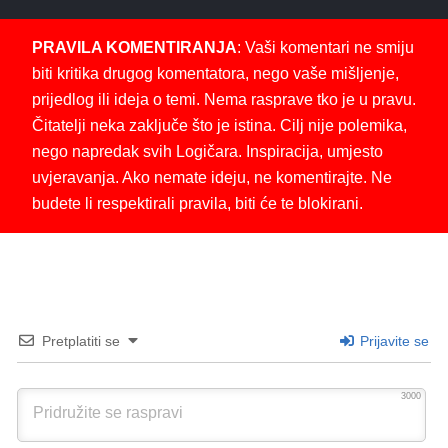
PRAVILA KOMENTIRANJA
: Vaši komentari ne smiju
biti kritika drugog komentatora, nego vaše mišljenje,
prijedlog ili ideja o temi. Nema rasprave tko je u pravu.
Čitatelji neka zaključe što je istina. Cilj nije polemika,
nego napredak svih Logičara. Inspiracija, umjesto
uvjeravanja. Ako nemate ideju, ne komentirajte. Ne
budete li respektirali pravila, biti će te blokirani.
Pretplatiti se
Prijavite se
3000