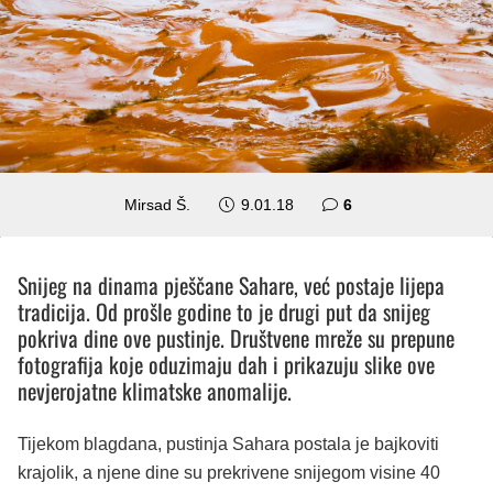
komentara
Mirsad Š.
9.01.18
6
Snijeg na dinama pješčane Sahare, već postaje lijepa
tradicija. Od prošle godine to je drugi put da snijeg
pokriva dine ove pustinje. Društvene mreže su prepune
fotografija koje oduzimaju dah i prikazuju slike ove
nevjerojatne klimatske anomalije.
Tijekom blagdana, pustinja Sahara postala je bajkoviti
krajolik, a njene dine su prekrivene snijegom visine 40