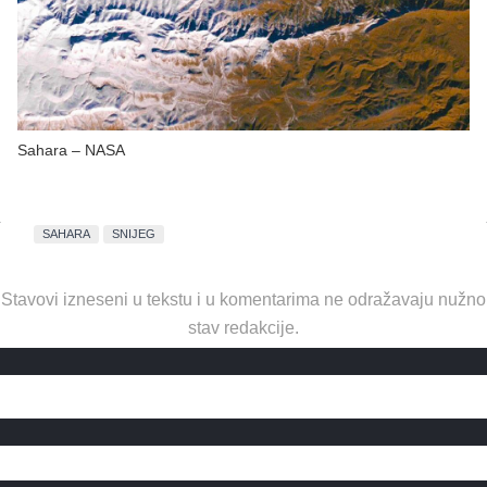
Sahara – NASA
SAHARA
SNIJEG
Stavovi izneseni u tekstu i u komentarima ne odražavaju nužno
stav redakcije.