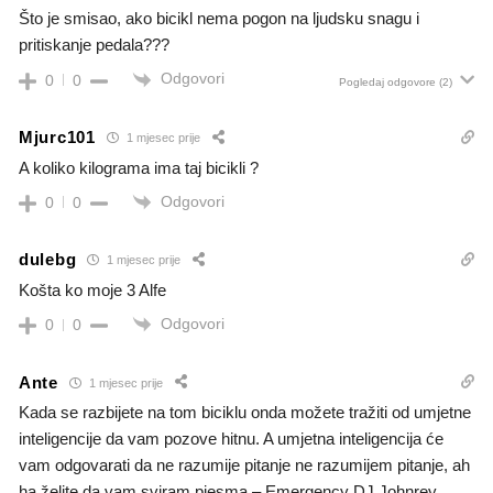
Što je smisao, ako bicikl nema pogon na ljudsku snagu i
pritiskanje pedala???
Odgovori
0
0
Pogledaj odgovore
(2)
Mjurc101
1 mjesec prije
A koliko kilograma ima taj bicikli ?
Odgovori
0
0
dulebg
1 mjesec prije
Košta ko moje 3 Alfe
Odgovori
0
0
Ante
1 mjesec prije
Kada se razbijete na tom biciklu onda možete tražiti od umjetne
inteligencije da vam pozove hitnu. A umjetna inteligencija će
vam odgovarati da ne razumije pitanje ne razumijem pitanje, ah
ha želite da vam sviram pjesma – Emergency DJ Johnrey,