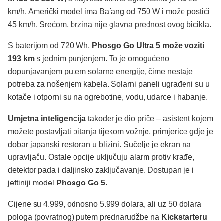
km/h. Američki model ima Bafang od 750 W i može postići
45 km/h. Srećom, brzina nije glavna prednost ovog bicikla.
S baterijom od 720 Wh,
Phosgo Go Ultra 5 može voziti
193 km
s jednim punjenjem. To je omogućeno
dopunjavanjem putem solarne energije, čime nestaje
potreba za nošenjem kabela. Solarni paneli ugrađeni su u
kotače i otporni su na ogrebotine, vodu, udarce i habanje.
Umjetna inteligencija
također je dio priče – asistent kojem
možete postavljati pitanja tijekom vožnje, primjerice gdje je
dobar japanski restoran u blizini. Sučelje je ekran na
upravljaču. Ostale opcije uključuju alarm protiv krađe,
detektor pada i daljinsko zaključavanje. Dostupan je i
jeftiniji model
Phosgo Go 5
.
Cijene su 4.999, odnosno 5.999 dolara, ali uz 50 dolara
pologa (povratnog) putem prednarudžbe na
Kickstarteru