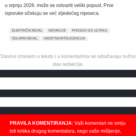
u srpnju 2026. može se ostvariti veliki popust. Prve
isporuke očekuju se već sljedećeg mjeseca.
ELEKTRIČNI BICIKL
INOVACIJE
PHOSGO GO ULTRA 5
SOLARNI BICIKL
UMJETNA INTELIGENCIJA
Stavovi izneseni u tekstu i u komentarima ne odražavaju nužno
stav redakcije.
PRAVILA KOMENTIRANJA
: Vaši komentari ne smiju
biti kritika drugog komentatora, nego vaše mišljenje,