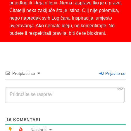
prijedlog ili ideja o temi. Nema rasprave tko je u pravu.
Čitatelji neka zaključe što je istina. Cilj nije polemika,
nego napredak svih Logičara. Inspiracija, umjesto
uvjeravanja. Ako nemate ideju, ne komentirajte. Ne
budete li respektirali pravila, biti će te blokirani.
Pretplatiti se
Prijavite se
3000
16
KOMENTARI
Najstariji