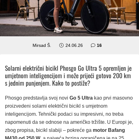
komentara
Mirsad Š.
24.06.26
16
Solarni električni bicikl Phosgo Go Ultra 5 opremljen je
umjetnom inteligencijom i može prijeći gotovo 200 km
s jednim punjenjem. Kako to postiže?
Phosgo predstavlja svoj novi
Go 5 Ultra
kao prvi masovno
proizvedeni solarni električni bicikl s umjetnom
inteligencijom. Tehnički podaci su impresivni, no treba
napomenuti da se odnose na američko tržište. U Europi je,
zbog propisa, bicikl slabiji – pokreće ga
motor Bafang
M430 od 250 W
, a najveća brzina ograničena je na 25