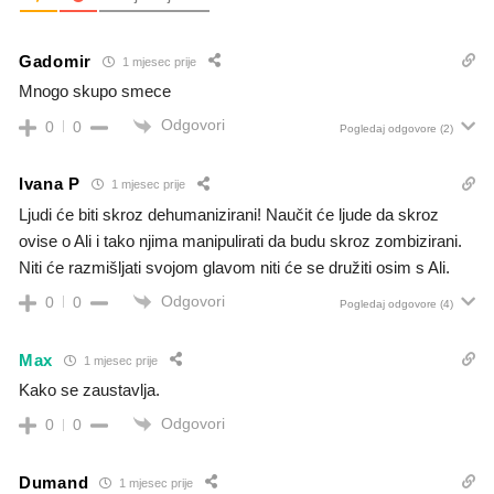
Gadomir
1 mjesec prije
Mnogo skupo smece
Odgovori
0
0
Pogledaj odgovore
(2)
Ivana P
1 mjesec prije
Ljudi će biti skroz dehumanizirani! Naučit će ljude da skroz
ovise o Ali i tako njima manipulirati da budu skroz zombizirani.
Niti će razmišljati svojom glavom niti će se družiti osim s Ali.
Odgovori
0
0
Pogledaj odgovore
(4)
Max
1 mjesec prije
Kako se zaustavlja.
Odgovori
0
0
Dumand
1 mjesec prije