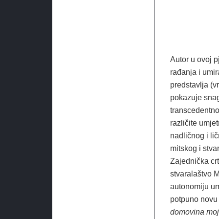
Autor u ovoj p
rađanja i umir
predstavlja (v
pokazuje snag
transcedentno
različite umje
nadličnog i li
mitskog i stv
Zajednička crt
stvaralaštvo M
autonomiju um
potpuno novu r
domovina mo