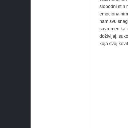
slobodni stih
emocionalnim 
nam svu snagu 
savremenika iz
doživljaj, suk
koja svoj kovi