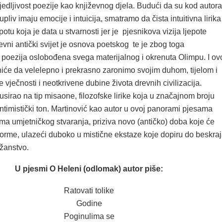
edljivost poezije kao književnog djela. Budući da su kod autora
upliv imaju emocije i intuicija, smatramo da čista intuitivna lirika
potu koja je data u stvarnosti jer je pjesnikova vizija ljepote
Drevni antički svijet je osnova poetskog te je zbog toga
 poezija oslobođena svega materijalnog i okrenuta Olimpu. I ov
niće da velelepno i prekrasno zaronimo svojim duhom, tijelom i
e vječnosti i neotkrivene dubine života drevnih civilizacija.
usirao na tip misaone, filozofske lirike koja u značajnom broju
timistički ton. Martinović kao autor u ovoj panorami pjesama
ima umjetničkog stvaranja, priziva novo (antičko) doba koje će
forme, ulazeći duboko u mistične ekstaze koje dopiru do beskra
ožanstvo.
U pjesmi O Heleni (odlomak) autor piše:
Ratovati tolike
Godine
Poginulima se