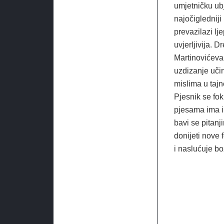
umjetničku ubj
najočigledniji 
prevazilazi lje
uvjerljivija. 
Martinovićeva
uzdizanje uči
mislima u tajn
Pjesnik se fok
pjesama ima in
bavi se pitanj
donijeti nove 
i naslućuje b