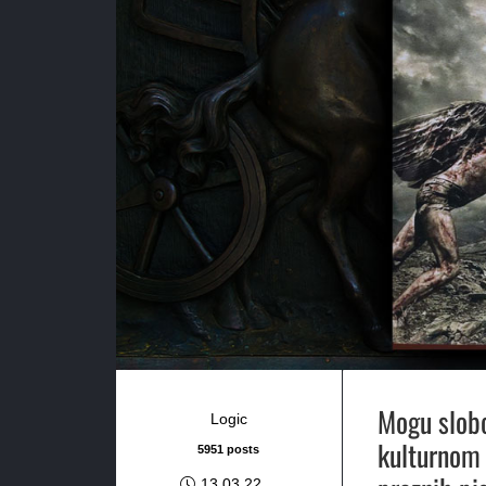
Mogu slob
Logic
kulturnom k
5951 posts
13.03.22