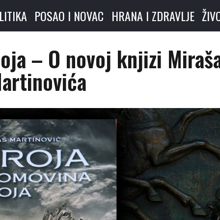
LITIKA
POSAO I NOVAC
HRANA I ZDRAVLJE
ŽIV
ja – O novoj knjizi Miraš
artinovića