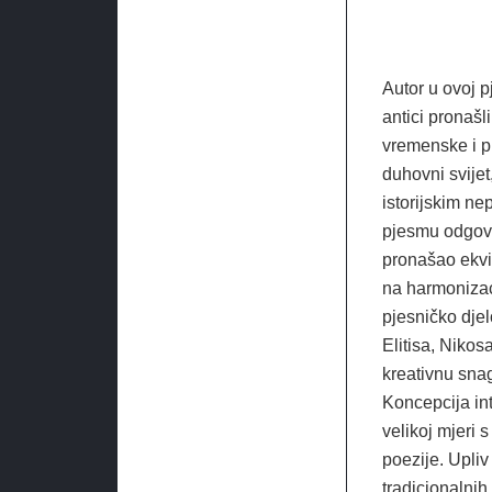
Autor u ovoj p
antici pronašl
vremenske i pr
duhovni svijet
istorijskim ne
pjesmu odgovar
pronašao ekvi
na harmonizac
pjesničko djel
Elitisa, Nikos
kreativnu sna
Koncepcija in
velikoj mjeri 
poezije. Upliv
tradicionalnih