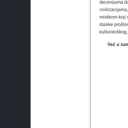
decenijama daj
civilizacijam
mistikom koji 
daleke prošlos
kulturološkog,
Već u sam