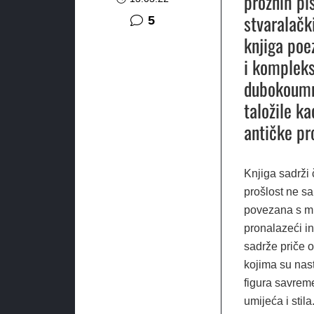
proznih pis
stvaralačk
komentara
5
knjiga poe
i kompleks
dubokoumn
taložile ka
antičke pr
Knjiga sadrži
prošlost ne sa
povezana s mi
pronalazeći in
sadrže priče 
kojima su nast
figura savrem
umijeća i stil