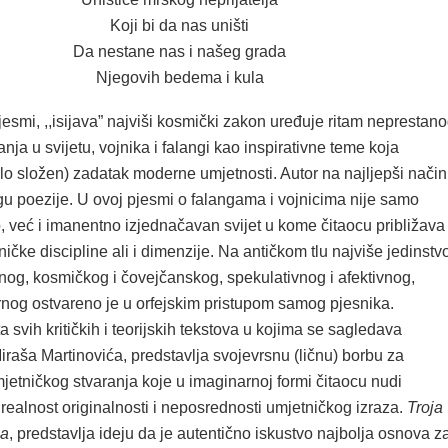
Koji bi da nas uništi
Da nestane nas i našeg grada
Njegovih bedema i kula
jesmi, ,,isijava” najviši kosmički zakon uređuje ritam neprestan
anja u svijetu, vojnika i falangi kao inspirativne teme koja
rlo složen) zadatak moderne umjetnosti. Autor na najljepši način
u poezije. U ovoj pjesmi o falangama i vojnicima nije samo
, već i imanentno izjednačavan svijet u kome čitaocu približava
tničke discipline ali i dimenzije. Na antičkom tlu najviše jedinstv
čnog, kosmičkog i čovejčanskog, spekulativnog i afektivnog,
arnog ostvareno je u orfejskim pristupom samog pjesnika.
a svih kritičkih i teorijskih tekstova u kojima se sagledava
iraša Martinovića, predstavlja svojevrsnu (ličnu) borbu za
jetničkog stvaranja koje u imaginarnoj formi čitaocu nudi
ealnost originalnosti i neposrednosti umjetničkog izraza.
Troja
ja
, predstavlja ideju da je autentično iskustvo najbolja osnova z