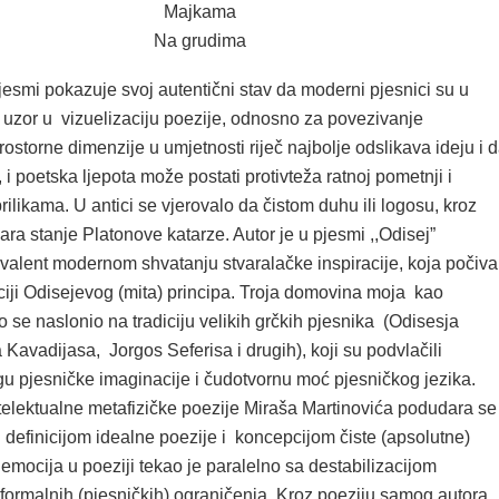
Majkama
Na grudima
jesmi pokazuje svoj autentični stav da moderni pjesnici su u
i uzor u vizuelizaciju poezije, odnosno za povezivanje
ostorne dimenzije u umjetnosti riječ najbolje odslikava ideju i 
, i poetska ljepota može postati protivteža ratnoj pometnji i
prilikama. U antici se vjerovalo da čistom duhu ili logosu, kroz
a stanje Platonove katarze. Autor je u pjesmi ,,Odisej”
valent modernom shvatanju stvaralačke inspiracije, koja počiva
iji Odisejevog (mita) principa. Troja domovina moja kao
o se naslonio na tradiciju velikih grčkih pjesnika (Odisesja
a Kavadijasa, Jorgos Seferisa i drugih), koji su podvlačili
gu pjesničke imaginacije i čudotvornu moć pjesničkog jezika.
telektualne metafizičke poezije Miraša Martinovića podudara se
s definicijom idealne poezije i koncepcijom čiste (apsolutne)
 emocija u poeziji tekao je paralelno sa destabilizacijom
 formalnih (pjesničkih) ograničenja. Kroz poeziju samog autora