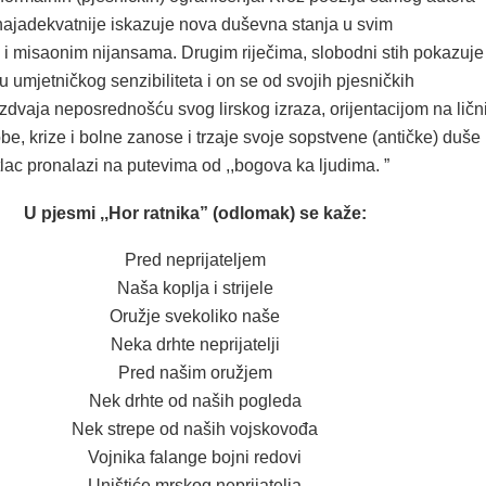
 najadekvatnije iskazuje nova duševna stanja u svim
i misaonim nijansama. Drugim riječima, slobodni stih pokazuje
umjetničkog senzibiliteta i on se od svojih pjesničkih
dvaja neposrednošću svog lirskog izraza, orijentacijom na ličn
obe, krize i bolne zanose i trzaje svoje sopstvene (antičke) duše
tlac pronalazi na putevima od ,,bogova ka ljudima. ”
U pjesmi ,,Hor ratnika” (odlomak) se kaže:
Pred neprijateljem
Naša koplja i strijele
Oružje svekoliko naše
Neka drhte neprijatelji
Pred našim oružjem
Nek drhte od naših pogleda
Nek strepe od naših vojskovođa
Vojnika falange bojni redovi
Uništiće mrskog neprijatelja