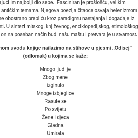
ući im najbolji dio sebe. Fasciniran je prošlošću, velikim
a, antičkim temama. Njegova poezija čitaoce osvaja helenizmom 
se obostrano prepliću kroz paradigmu nastajanja i događaje iz
ti. U sintezi mitskog, književnog, enciklopedijskog, etimološkog
 on na poseban način budi našu maštu i pretvara je u stvarnost.
om uvodu knjige nailazimo na stihove u pjesmi ,,Odisej”
(odlomak) u kojima se kaže:
Mnogo ljudi je
Zbog mene
izginulo
Mnoge izbjeglice
Rasule se
Po svijetu
Žene i djeca
Gladna
Umirala