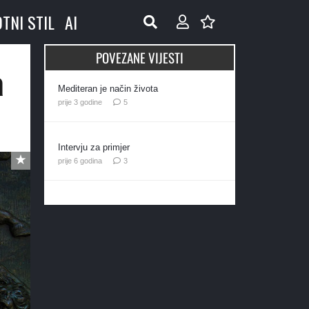
OTNI STIL
AI
POVEZANE VIJESTI
a
Mediteran je način života
komentara
prije 3 godine
5
Intervju za primjer
komentara
prije 6 godina
3