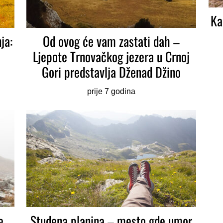
Ka
ja:
Od ovog će vam zastati dah –
Ljepote Trnovačkog jezera u Crnoj
Gori predstavlja Dženad Džino
prije 7 godina
e
Studena planina – mesto gde umor