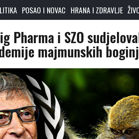
LITIKA
POSAO I NOVAC
HRANA I ZDRAVLJE
ŽIV
Big Pharma i SZO sudjelova
pidemije majmunskih bogin