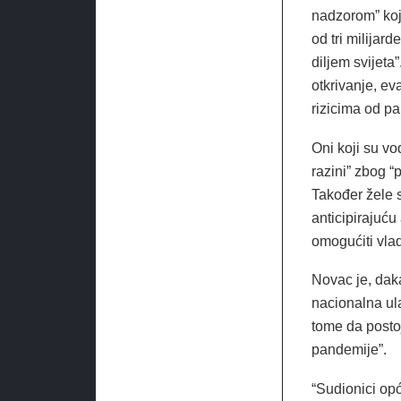
nadzorom” koji
od tri milijar
diljem svijeta”
otkrivanje, ev
rizicima od pa
Oni koji su vo
razini” zbog 
Također žele s
anticipirajuću
omogućiti vla
Novac je, dak
nacionalna ula
tome da posto
pandemije”.
“Sudionici opć