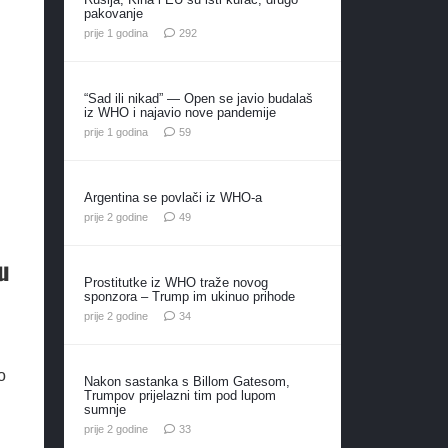
pakovanje
komentara
prije 1 godina
292
“Sad ili nikad” — Open se javio budalaš
iz WHO i najavio nove pandemije
komentara
prije 1 godina
59
Argentina se povlači iz WHO-a
komentara
prije 2 godine
49
u
Prostitutke iz WHO traže novog
sponzora – Trump im ukinuo prihode
komentara
prije 2 godine
34
o
Nakon sastanka s Billom Gatesom,
Trumpov prijelazni tim pod lupom
sumnje
komentara
prije 2 godine
33