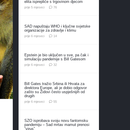
elita isprepliće s trgovinom djecom
komentara
prije 5 mjeseci
76
SAD napuštaju WHO i ključne svjetske
organizacije za zdravlje i klimu
komentara
prije 6 mjeseci
14
Epstein je bio uključen u sve, pa čak i
simulaciju pandemije s Bill Gatesom
komentara
prije 6 mjeseci
32
Bill Gates tražio Srbina ili Hrvata za
direktora Europe, ali je dobio odgovor
zašto su Židovi često uspješnijih od
drugih
komentara
prije 6 mjeseci
55
SZO isprobava svoju novu fantomsku
pandemiju – Sad mrtav mamut prenosi
“virus”