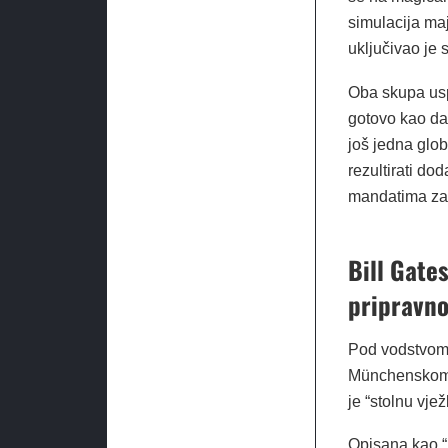
simulacija ma
uključivao je
Oba skupa uspj
gotovo kao da 
još jedna glo
rezultirati do
mandatima za 
Bill Gate
pripravno
Pod vodstvom I
Münchenskom s
je “stolnu vje
Opisana kao “i