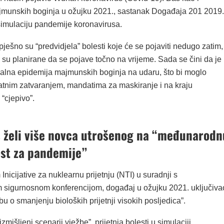
jmunskih boginja u ožujku 2021., sastanak Događaja 201 2019.
 simulaciju pandemije koronavirusa.
ešno su “predvidjela” bolesti koje će se pojaviti nedugo zatim,
su planirane da se pojave točno na vrijeme. Sada se čini da je
balna epidemija majmunskih boginja na udaru, što bi moglo
datnim zatvaranjem, mandatima za maskiranje i na kraju
“cjepivo”.
s želi više novca utrošenog na “međunarodn
st za pandemije”
nicijative za nuklearnu prijetnju (NTI) u suradnji s
igurnosnom konferencijom, događaj u ožujku 2021. uključiva
žbu o smanjenju bioloških prijetnji visokih posljedica”.
zmišljeni scenarij vježbe”, prijetnja bolesti u simulaciji