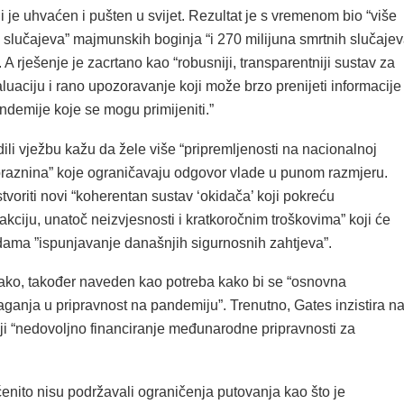
 je uhvaćen i pušten u svijet. Rezultat je s vremenom bio “više
de slučajeva” majmunskih boginja “i 270 milijuna smrtnih slučaje
. A rješenje je zacrtano kao “robusniji, transparentniji sustav za
aluaciju i rano upozoravanje koji može brzo prenijeti informacije
ndemije koje se mogu primijeniti.”
dili vježbu kažu da žele više “pripremljenosti na nacionalnoj
“praznina” koje ograničavaju odgovor vlade u punom razmjeru.
tvoriti novi “koherentan sustav ‘okidača’ koji pokreću
 akciju, unatoč neizvjesnosti i kratkoročnim troškovima” koji će
dama ”ispunjavanje današnjih sigurnosnih zahtjeva”.
ako, također naveden kao potreba kako bi se “osnovna
ganja u pripravnost na pandemiju”. Trenutno, Gates inzistira n
ji “nedovoljno financiranje međunarodne pripravnosti za
enito nisu podržavali ograničenja putovanja kao što je