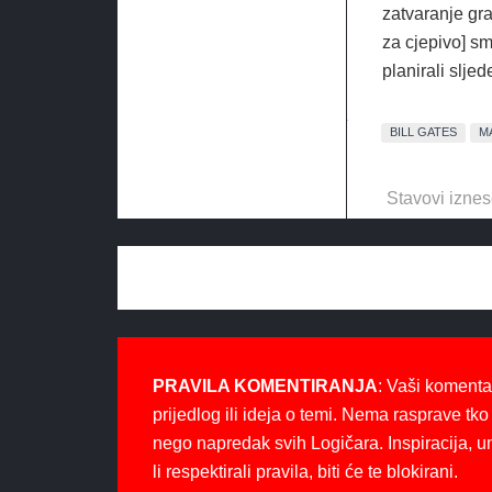
zatvaranje gra
za cjepivo] sm
planirali sljed
BILL GATES
M
Stavovi iznes
PRAVILA KOMENTIRANJA
: Vaši komenta
prijedlog ili ideja o temi. Nema rasprave tko 
nego napredak svih Logičara. Inspiracija, u
li respektirali pravila, biti će te blokirani.