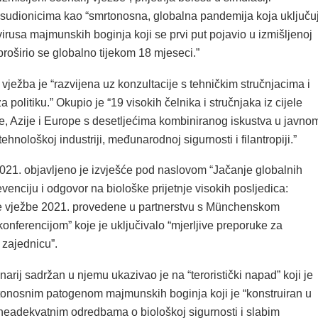
 sudionicima kao “smrtonosna, globalna pandemija koja uključu
irusa majmunskih boginja koji se prvi put pojavio u izmišljenoj
i proširio se globalno tijekom 18 mjeseci.”
vježba je “razvijena uz konzultacije s tehničkim stručnjacima i
 politiku.” Okupio je “19 visokih čelnika i stručnjaka iz cijele
ke, Azije i Europe s desetljećima kombiniranog iskustva u javno
ehnološkoj industriji, međunarodnoj sigurnosti i filantropiji.”
21. objavljeno je izvješće pod naslovom “Jačanje globalnih
venciju i odgovor na biološke prijetnje visokih posljedica:
lne vježbe 2021. provedene u partnerstvu s Münchenskom
nferencijom” koje je uključivalo “mjerljive preporuke za
zajednicu”.
narij sadržan u njemu ukazivao je na “teroristički napad” koji je
rtonosnim patogenom majmunskih boginja koji je “konstruiran u
s neadekvatnim odredbama o biološkoj sigurnosti i slabim