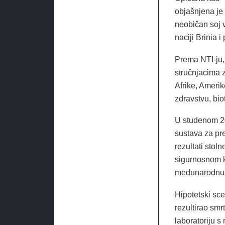
objašnjena je
neobičan soj v
naciji Brinia 
Prema NTI-ju, 
stručnjacima za
Afrike, Ameri
zdravstvu, biot
U studenom 20
sustava za pre
rezultati sto
sigurnosnom ko
međunarodnu 
Hipotetski sce
rezultirao sm
laboratoriju 