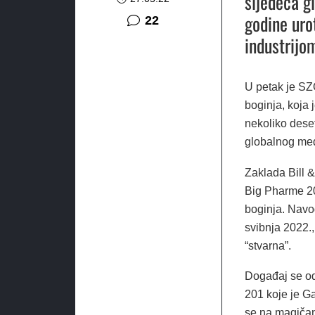
sljedeća g
godine uro
komentara
22
industrijo
U petak je SZ
boginja, koja 
nekoliko deset
globalnog med
Zaklada Bill 
Big Pharme 20
boginja. Navod
svibnja 2022.,
“stvarna”.
Događaj se od
201 koje je G
se na magičan