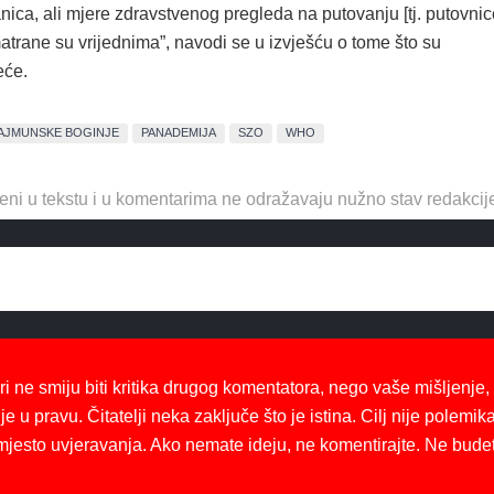
nica, ali mjere zdravstvenog pregleda na putovanju [tj. putovnic
atrane su vrijednima”, navodi se u izvješću o tome što su
eće.
AJMUNSKE BOGINJE
PANADEMIJA
SZO
WHO
eni u tekstu i u komentarima ne odražavaju nužno stav redakcij
ri ne smiju biti kritika drugog komentatora, nego vaše mišljenje,
je u pravu. Čitatelji neka zaključe što je istina. Cilj nije polemika
mjesto uvjeravanja. Ako nemate ideju, ne komentirajte. Ne bude