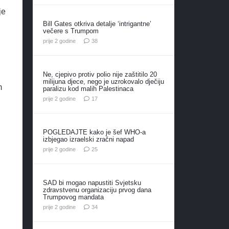
je
Bill Gates otkriva detalje ‘intrigantne’
večere s Trumpom
komentara
prije 2 godine
38
Ne, cjepivo protiv polio nije zaštitilo 20
milijuna djece, nego je uzrokovalo dječiju
m
paralizu kod malih Palestinaca
komentara
prije 2 godine
17
POGLEDAJTE kako je šef WHO-a
izbjegao izraelski zračni napad
komentara
prije 2 godine
25
SAD bi mogao napustiti Svjetsku
zdravstvenu organizaciju prvog dana
Trumpovog mandata
komentara
prije 2 godine
34