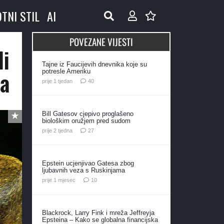
OTNI STIL
AI
POVEZANE VIJESTI
li
Tajne iz Faucijevih dnevnika koje su
ja
potresle Ameriku
komentara
prije 1 tjedan
40
Bill Gatesov cjepivo proglašeno
biološkim oružjem pred sudom
komentara
prije 2 tjedna
27
Epstein ucjenjivao Gatesa zbog
ljubavnih veza s Ruskinjama
komentara
prije 1 mjesec
10
Blackrock, Larry Fink i mreža Jeffreyja
Epsteina – Kako se globalna financijska