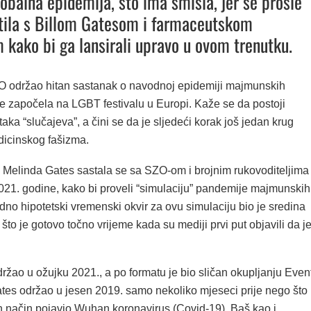
lobalna epidemija, što ima smisla, jer se prošle
tila s Billom Gatesom i farmaceutskom
m kako bi ga lansirali upravo u ovom trenutku.
O održao hitan sastanak o navodnoj epidemiji majmunskih
je započela na LGBT festivalu u Europi. Kaže se da postoji
aka “slučajeva”, a čini se da je sljedeći korak još jedan krug
icinskog fašizma.
& Melinda Gates sastala se sa SZO-om i brojnim rukovoditeljima
21. godine, kako bi proveli “simulaciju” pandemije majmunskih
no hipotetski vremenski okvir za ovu simulaciju bio je sredina
 što je gotovo točno vrijeme kada su mediji prvi put objavili da j
ržao u ožujku 2021., a po formatu je bio sličan okupljanju Even
ates održao u jesen 2019. samo nekoliko mjeseci prije nego što
 način pojavio Wuhan koronavirus (Covid-19). Baš kao i