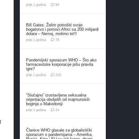
komentara
prije 1 godina
84
Bill Gates: Želim potrošiti svoje
bogatstvo i pomoći Africi sa 200 milijardi
dolara – Nemoj, molimo te!!!
komentara
prije 1 godina
78
Pandemijski sporazum WHO – Što ako
farmaceutske korporacije pišu pravila
igre?
komentara
prije 1 godina
210
“Slučajno” izostavljena seksualna
orijentacija oboljelih od majmunskih
e
boginja u Makedoniji
komentara
prije 1 godina
24
t
Članice WHO glasale za globalistički
sporazum o pandemijama – Amerika,
Rusija, Kina i EU su isti kurac, drugo