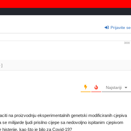
Prijavite se
3000
+]
Najstariji
aciti na proizvodnju eksperimentalnih genetski modificiranih cjepiva
a se milijarde ljudi prisilno cijepe sa nedovoljno ispitanim cjepivom
 histerije, kao što je bilo za Covid-19?