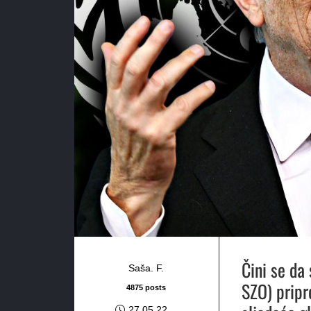
Čini se da
Saša. F.
SZO) pripr
4875 posts
27.05.22