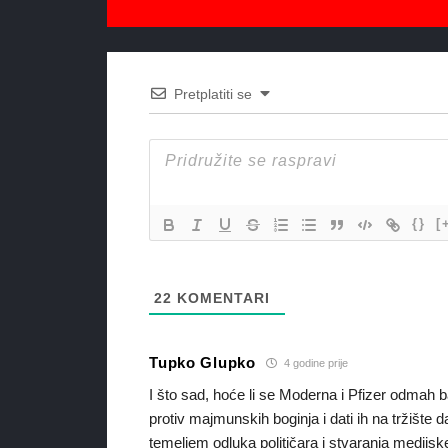
Pretplatiti se
{}
[
22
KOMENTARI
Tupko Glupko
4 godine prije
I što sad, hoće li se Moderna i Pfizer odmah b
protiv majmunskih boginja i dati ih na tržište d
temeljem odluka političara i stvaranja medijske