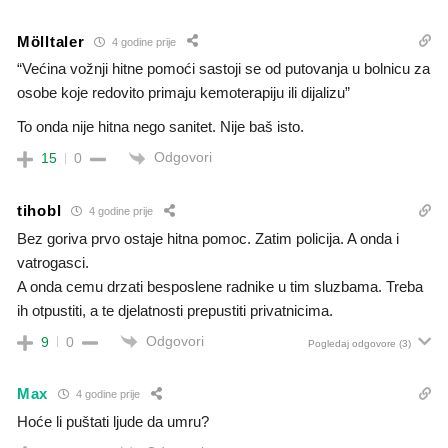
Mölltaler
4 godine prije
“Većina vožnji hitne pomoći sastoji se od putovanja u bolnicu za
osobe koje redovito primaju kemoterapiju ili dijalizu”
To onda nije hitna nego sanitet. Nije baš isto.
Odgovori
15
0
tihobl
4 godine prije
Bez goriva prvo ostaje hitna pomoc. Zatim policija. A onda i
vatrogasci.
A onda cemu drzati besposlene radnike u tim sluzbama. Treba
ih otpustiti, a te djelatnosti prepustiti privatnicima.
Odgovori
9
0
Pogledaj odgovore
(3)
Max
4 godine prije
Hoće li puštati ljude da umru?