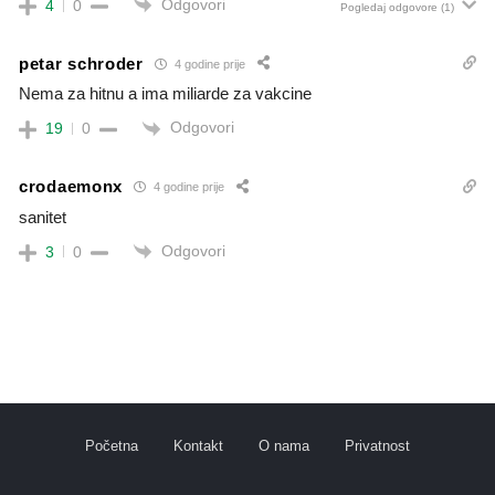
Odgovori
4
0
Pogledaj odgovore
(1)
petar schroder
4 godine prije
Nema za hitnu a ima miliarde za vakcine
Odgovori
19
0
crodaemonx
4 godine prije
sanitet
Odgovori
3
0
Početna
Kontakt
O nama
Privatnost