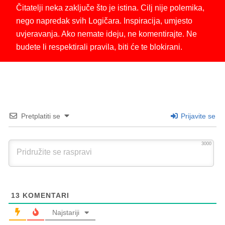
Čitatelji neka zaključe što je istina. Cilj nije polemika,
nego napredak svih Logičara. Inspiracija, umjesto
uvjeravanja. Ako nemate ideju, ne komentirajte. Ne
budete li respektirali pravila, biti će te blokirani.
Pretplatiti se
Prijavite se
3000
13
KOMENTARI
Najstariji