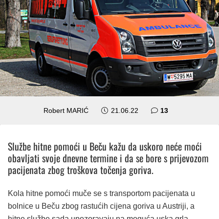
komentara
Robert MARIĆ
21.06.22
13
Službe hitne pomoći u Beču kažu da uskoro neće moći
obavljati svoje dnevne termine i da se bore s prijevozom
pacijenata zbog troškova točenja goriva.
Kola hitne pomoći muče se s transportom pacijenata u
bolnice u Beču zbog rastućih cijena goriva u Austriji, a
hitne službe sada upozoravaju na moguća uska grla