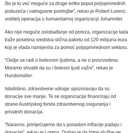
što je to već moguće za druge tvrtke poput poljoprivrednih
poduzeća i vatrogasne postrojbe”, rekao je Robert Lorenz,
voditelj operacija u humanitarnoj organizaciji Johanniter.
Ako nije moguće oslobađanje od poreza, organizacije tada
traže posebna sredstva slična paketu od 120 milijuna eura
koji je vlada namijenila za pomoć poljoprivrednom sektoru.
“Ovdje se radi o bolesnim ljudima, a ne o proizvodima.
Moramo shvatiti da su i bolesni ljudi važni”, rekao je
Hundsmüller.
Istodobno, zdravstvene udruge upozoravaju da su
donacije sve manje. Te se organizacije financiraju od
strane Austrijskog fonda zdravstvenog osiguranja i
privatnih donacija.
“Naravno, primjećujemo da s porastom inflacije padaju i
donacije”, rekao je Lorenz. Dodao je da hitne službe ne