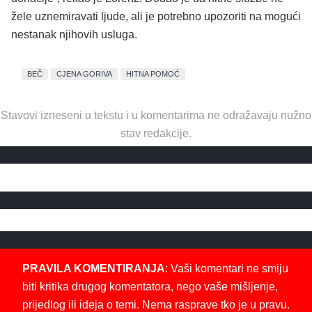
žele uznemiravati ljude, ali je potrebno upozoriti na mogući
nestanak njihovih usluga.
BEČ
CJENA GORIVA
HITNA POMOĆ
Stavovi izneseni u tekstu i u komentarima ne odražavaju nužno
stav redakcije.
PRAVILA KOMENTIRANJA
: Vaši komentari ne smiju
biti kritika drugog komentatora, nego vaše mišljenje,
prijedlog ili ideja o temi. Nema rasprave tko je u pravu.