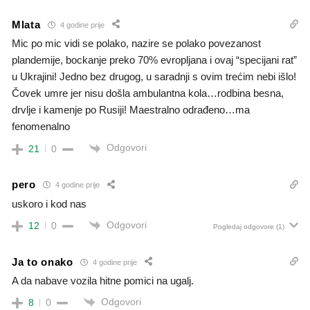
Mlata
4 godine prije
Mic po mic vidi se polako, nazire se polako povezanost
plandemije, bockanje preko 70% evropljana i ovaj “specijani rat”
u Ukrajini! Jedno bez drugog, u saradnji s ovim trećim nebi išlo!
Čovek umre jer nisu došla ambulantna kola…rodbina besna,
drvlje i kamenje po Rusiji! Maestralno odrađeno…ma
fenomenalno
Odgovori
21
0
pero
4 godine prije
uskoro i kod nas
Odgovori
12
0
Pogledaj odgovore
(1)
Ja to onako
4 godine prije
A da nabave vozila hitne pomici na ugalj.
Odgovori
8
0