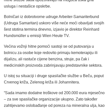
usluga i nestašice opskrbe.
Bolničari iz dobrotvorne udruge Arbeiter-Samariterbund
(Udruga Samaritan) uskoro više neće moći obavljati svojih
šest stotina termina dnevno, izjavio je direktor Reinhard
Hundsmüller u emisiji Wien Heute TV.
Većina vožnji hitne pomoći sastoji se od putovanja u
bolnicu za osobe koje redovito primaju kemoterapiju ili
dijalizu, ali rastuće cijene benzina, struje, pa čak i
medicinskih proizvoda zabrinjavaju predstavnike sektora.
U istoj su situaciji i druge spasilačke službe u Beču, poput
Crvenog križa, Zelenog križa ili Johannitera.
“Sada imamo dodatne troškove od 200.000 eura mjesečno
– za sve spasilačke organizacije ukupno. Zato također
zahtijevamo oslobađanje od poreza na mineralna ulja, kao