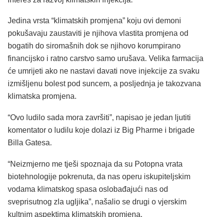
Jedina vrsta “klimatskih promjena” koju ovi demoni
pokušavaju zaustaviti je njihova vlastita promjena od
bogatih do siromašnih dok se njihovo korumpirano
financijsko i ratno carstvo samo urušava. Velika farmacija
će umrijeti ako ne nastavi davati nove injekcije za svaku
izmišljenu bolest pod suncem, a posljednja je takozvana
klimatska promjena.
“Ovo ludilo sada mora završiti”, napisao je jedan ljutiti
komentator o ludilu koje dolazi iz Big Pharme i brigade
Billa Gatesa.
“Neizmjerno me tješi spoznaja da su Potopna vrata
biotehnologije pokrenuta, da nas operu iskupiteljskim
vodama klimatskog spasa oslobađajući nas od
sveprisutnog zla ugljika”, našalio se drugi o vjerskim
kultnim aspektima klimatskih promjena.