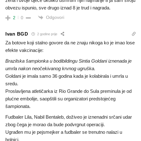
žena i dvoje djece ukoliko usmrtim njih najmanje 8 ja sam svoju
obvezu ispunio, sve drugo iznad 8 je trud i nagrada.
Odgovori
2
0
Ivan BGD
2 godine prije
Za botove koji stalno govore da ne znaju nikoga ko je imao lose
efekte vakcinacije:
Brazilska šampionka u bodibildingu Sintia Goldani iznenada je
umrla nakon neočekivanog krvnog ugruška.
Goldani je imala samo 36 godina kada je kolabirala i umrla u
sredu.
Proslavljena atletičarka iz Rio Grande do Sula preminula je od
plućne embolije, saopštili su organizatori predstojećeg
šampionata.
Fudbaler Lila, Nabil Bentaleb, doživeo je iznenadni srčani udar
zbog čega je morao da bude podvrgnut operaciji.
Ugrađen mu je pejsmejker a fudbaler se trenutno nalazi u
bolnici.