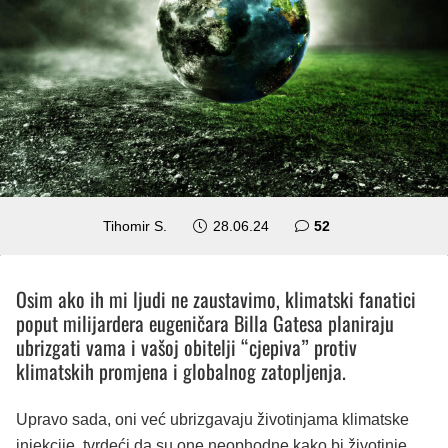
komentara
Tihomir S.
28.06.24
52
Osim ako ih mi ljudi ne zaustavimo, klimatski fanatici
poput milijardera eugeničara Billa Gatesa planiraju
ubrizgati vama i vašoj obitelji “cjepiva” protiv
klimatskih promjena i globalnog zatopljenja.
Upravo sada, oni već ubrizgavaju životinjama klimatske
injekcije, tvrdeći da su one neophodne kako bi životinje