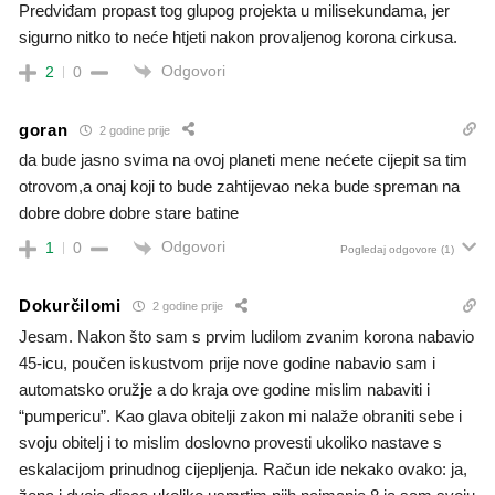
Predviđam propast tog glupog projekta u milisekundama, jer
sigurno nitko to neće htjeti nakon provaljenog korona cirkusa.
Odgovori
2
0
goran
2 godine prije
da bude jasno svima na ovoj planeti mene nećete cijepit sa tim
otrovom,a onaj koji to bude zahtijevao neka bude spreman na
dobre dobre dobre stare batine
Odgovori
1
0
Pogledaj odgovore
(1)
Dokurčilomi
2 godine prije
Jesam. Nakon što sam s prvim ludilom zvanim korona nabavio
45-icu, poučen iskustvom prije nove godine nabavio sam i
automatsko oružje a do kraja ove godine mislim nabaviti i
“pumpericu”. Kao glava obitelji zakon mi nalaže obraniti sebe i
svoju obitelj i to mislim doslovno provesti ukoliko nastave s
eskalacijom prinudnog cijepljenja. Račun ide nekako ovako: ja,