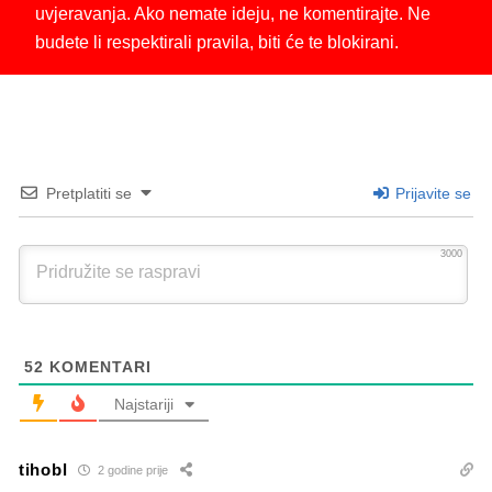
uvjeravanja. Ako nemate ideju, ne komentirajte. Ne
budete li respektirali pravila, biti će te blokirani.
Pretplatiti se
Prijavite se
3000
52
KOMENTARI
Najstariji
tihobl
2 godine prije