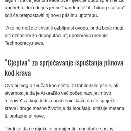
sigurni da će jednom kada ove injekcije budu spremne za
upotrebu, doći do još jedne “pandemije” ili “hitnog slučaja”
koji će pretpostaviti njihovu prisilnu upotrebu.
“Ako ne možete shvatiti ozbiljnost ovoga, onda biste mogli
biti označeni za depopulaciju”, upozorava urednik
Technocracy.news.
“Cjepiva” za sprječavanje ispuštanja plinova
kod krava
Ovo bi moglo zvučati kao nešto iz Babilonske pčele, ali
stvarnost je da je ArkeaBio već počeo razvijati novo
“cjepivo” za koje ludi znanstvenici kažu da će spriječiti
krave i druge mesne životinje da ispuštaju emisije metana,
tj. prolazne plinove.
Tvrdi se da će injekcije promijeniti imunološki sustav