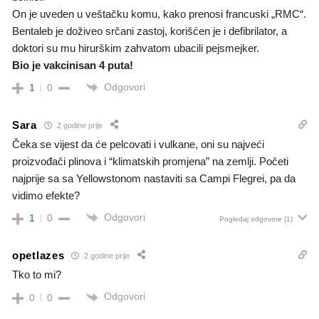
On je uveden u veštačku komu, kako prenosi francuski „RMC“.
Bentaleb je doživeo srčani zastoj, korišćen je i defibrilator, a
doktori su mu hirurškim zahvatom ubacili pejsmejker.
Bio je vakcinisan 4 puta!
Odgovori
1
0
Sara
2 godine prije
Čeka se vijest da će pelcovati i vulkane, oni su najveći
proizvođači plinova i “klimatskih promjena” na zemlji. Početi
najprije sa sa Yellowstonom nastaviti sa Campi Flegrei, pa da
vidimo efekte?
Odgovori
1
0
Pogledaj odgovore
(1)
opetlazes
2 godine prije
Tko to mi?
Odgovori
0
0