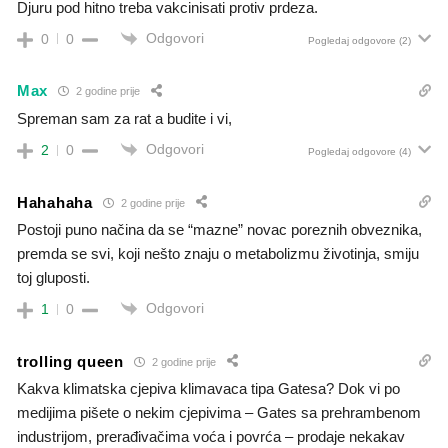
Djuru pod hitno treba vakcinisati protiv prdeza.
Odgovori
0
0
Pogledaj odgovore
(2)
Max
2 godine prije
Spreman sam za rat a budite i vi,
Odgovori
2
0
Pogledaj odgovore
(4)
Hahahaha
2 godine prije
Postoji puno načina da se “mazne” novac poreznih obveznika,
premda se svi, koji nešto znaju o metabolizmu životinja, smiju
toj gluposti.
Odgovori
1
0
trolling queen
2 godine prije
Kakva klimatska cjepiva klimavaca tipa Gatesa? Dok vi po
medijima pišete o nekim cjepivima – Gates sa prehrambenom
industrijom, prerađivačima voća i povrća – prodaje nekakav