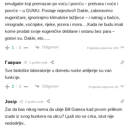
emulgator koji premazan po voću i povrću – pretvara i voće i
povrće – u GUMU. Postaje nejestivo!! Dakle, zaboravimo
eugeničare, ignorirajmo klimatske lažljivce – i natrag u bašće,
vinograde, voćnjake, rijeke, jezera i mora….Kada ne budu imali
kome prodati svoje eugeničke debilane i ostanu bez para –
gotovi su. Dakle, eto…..
Odgovori
1
0
Pogledaj odgovore
(16)
Гавран
2 godine prije
Sve biološke laboratorije u dometu ruske artiljerije su van
funkcije.
Odgovori
2
0
Pogledaj odgovore
(4)
Josip
2 godine prije
Zar da bas nikog nema da ubije Bill Gatesa kad prvom prilikom
izade iz svog bunkera na ulicu? Ljudi sto se crka, skot nije
nedodirljiv..