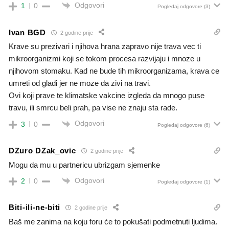
Odgovori
1
0
Pogledaj odgovore
(3)
Ivan BGD
2 godine prije
Krave su prezivari i njihova hrana zapravo nije trava vec ti
mikroorganizmi koji se tokom procesa razvijaju i mnoze u
njihovom stomaku. Kad ne bude tih mikroorganizama, krava ce
umreti od gladi jer ne moze da zivi na travi.
Ovi koji prave te klimatske vakcine izgleda da mnogo puse
travu, ili smrcu beli prah, pa vise ne znaju sta rade.
Odgovori
3
0
Pogledaj odgovore
(6)
DZuro DZak_ovic
2 godine prije
Mogu da mu u partnericu ubrizgam sjemenke
Odgovori
2
0
Pogledaj odgovore
(1)
Biti-ili-ne-biti
2 godine prije
Baš me zanima na koju foru će to pokušati podmetnuti ljudima.