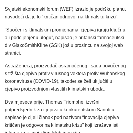
Svjetski ekonomski forum (WEF) izrazio je podršku planu,
navodeći da je to “kritičan odgovor na klimatsku krizu”.
“Suočeni s klimatskim promjenama, cjepiva igraju ključnu,
ali podcijenjenu ulogu”, napisao je britanski farmaceutski
div GlaxoSmithKline (GSK) još u prosincu na svojoj web
stranici.
AstraZeneca, proizvođač osramoćenog i sada povučenog
s tržišta cjepiva protiv virusnog vektora protiv Wuhanskog
koronavirusa (COVID-19), također se želi uključiti u
cjepivo proizvodnjom vlastitih klimatskih uboda.
Dva mjeseca prije, Thomas Triomphe, izvršni
potpredsjednik za cjepiva u konkurentskom Sanofiju,
napisao je cijeli članak pod nazivom “Inovacija cjepiva
kritičan je odgovor na klimatsku krizu” koji izražava isti
interes za razvoj klimatskih injekcija.