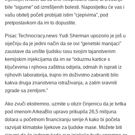
bile “sigurne” od izmišljenih bolesti. Naposljetku će vas i
vašu obitelj početi probijati istim “cjepivima”, pod
pretpostavkom da im to dopustite.
Pisac Technocracy.news Yudi Sherman upozorio je još u
siječnju da je jedini način da se ovi “genetski manijaci”
zaustave da unište ljudsku rasu svojim tajanstvenim
kemijskim injekcijama da im se “oduzmu kartice s
ključevima i njihova zaštitna odijela, odmah ih isprati iz
njihovih laboratorija, trajno im doživotno zabraniti bilo
kakva druga znanstvena istraživanja, a zatim sravniti
zgrade sa zemljom.”
Ako zvuči ekstremno, uzmite u obzir činjenicu da je tvrtka
pod imenom ArkeaBio upravo prikupila 26,5 milijuna
dolara u početnom financiranju serije A kako bi počela
razvijati klimatske lijekove za ljudske mase. Možete biti