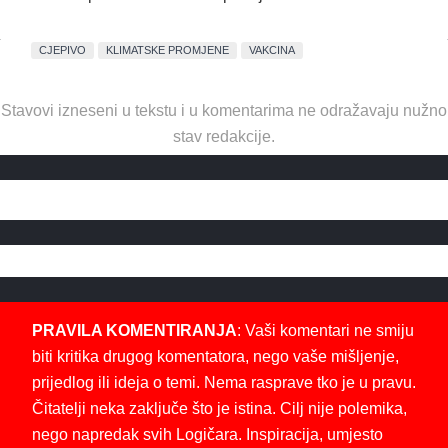
CJEPIVO
KLIMATSKE PROMJENE
VAKCINA
Stavovi izneseni u tekstu i u komentarima ne odražavaju nužno
stav redakcije.
PRAVILA KOMENTIRANJA
: Vaši komentari ne smiju
biti kritika drugog komentatora, nego vaše mišljenje,
prijedlog ili ideja o temi. Nema rasprave tko je u pravu.
Čitatelji neka zaključe što je istina. Cilj nije polemika,
nego napredak svih Logičara. Inspiracija, umjesto