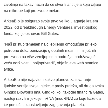
životinja na takav način da će stvoriti antitijela koja ciljaju
na mikrobe koji proizvode metan.
ArkeaBio je osigurao svoje prvo veliko ulaganje krajem
2022. od Breakthrough Energy Ventures, investicijskog
fonda koji je osnovao Bill Gates.
“Naš pristup temeljen na cijepljenju omogućuje prijeko
potrebnu dekarbonizaciju globalnih mesnih i mliječnih
proizvoda na više zemljopisnih područja, podržavajući
veću održivost u poljoprivredi”, objašnjava web stranica
tvrtke.
ArkeaBio nije najavio nikakve planove za stvaranje
ljudske verzije svoje injekcije protiv prdeža, ali druga tvrtka
Gingko Bioworks ima. Gingko, koji također financira Gates,
nastoji razviti injekcije mRNA (modRNA) za koje kaže da
će pomoći u zaustavljanju zagrijavanja planeta.