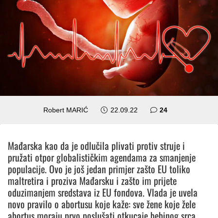
komentara
Robert MARIĆ
22.09.22
24
Mađarska kao da je odlučila plivati protiv struje i
pružati otpor globalističkim agendama za smanjenje
populacije. Ovo je još jedan primjer zašto EU toliko
maltretira i proziva Mađarsku i zašto im prijete
oduzimanjem sredstava iz EU fondova. Vlada je uvela
novo pravilo o abortusu koje kaže: sve žene koje žele
abortus moraju prvo poslušati otkucaje bebinog srca