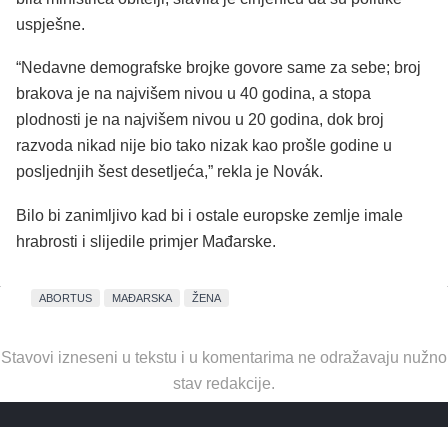
uspješne.
“Nedavne demografske brojke govore same za sebe; broj
brakova je na najvišem nivou u 40 godina, a stopa
plodnosti je na najvišem nivou u 20 godina, dok broj
razvoda nikad nije bio tako nizak kao prošle godine u
posljednjih šest desetljeća,” rekla je Novák.
Bilo bi zanimljivo kad bi i ostale europske zemlje imale
hrabrosti i slijedile primjer Mađarske.
ABORTUS
MAĐARSKA
ŽENA
Stavovi izneseni u tekstu i u komentarima ne odražavaju nužno
stav redakcije.