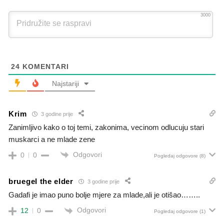
3000
24
KOMENTARI
Najstariji
Krim
3 godine prije
Zanimljivo kako o toj temi, zakonima, vecinom odlucuju stari
muskarci a ne mlade zene
Odgovori
0
0
Pogledaj odgovore
(8)
bruegel the elder
3 godine prije
Gadafi je imao puno bolje mjere za mlade,ali je otišao……..
Odgovori
12
0
Pogledaj odgovore
(1)