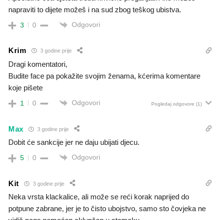
napraviti to dijete možeš i na sud zbog teškog ubistva.
Odgovori
3
0
Krim
3 godine prije
Dragi komentatori,
Budite face pa pokažite svojim ženama, kćerima komentare
koje pišete
Odgovori
1
0
Pogledaj odgovore
(1)
Max
3 godine prije
Dobit će sankcije jer ne daju ubijati djecu.
Odgovori
5
0
Kit
3 godine prije
Neka vrsta klackalice, ali može se reći korak naprijed do
potpune zabrane, jer je to čisto ubojstvo, samo sto čovjeka ne