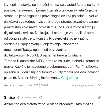
javnosti, postavlja se konačni put da se vlastodršcima da kvazi
poslovična svemoć. Želimo li živjeti u takvom svijetu?S jedne
strane, to je postignuće i pravi blagoslov koji pojedincu uvelike
olakšava svakodnevni život. S druge strane, izuzetno opasno
prokletstvo koje može odvesti milijune ljudi izravno u tiraniju:
digitalizacija svijeta. Na kraju, ali ne manje važno, ljudi sami
odlučuju za što će to koristiti. Prosvjetiteljstvo je ključno
sredstvo u sprječavanju ugnjetavanja i zloporabe
moći. Identifikacija opasnosti povezanih s
digitalizacijom. Poput EU parlamentaraca Cristiana
Terhesa ili austrijske MFG, stranke za ljude, slobodu i temeljna
prava. Kao što je navedeno u dokumentarcu “ Plan ” i slikovito
opisano u videu “ Ključni trenutak ”. Njemački poslovni novinar i
pisac dr. Norbert Häring intenzivno
…
Čitaj više »
Odgovori
7
0
Pogledaj odgovore
(1)
Siniša
3 godine prije
Apsolutno oca djeteta treba krivično proganjati. Ako možeš