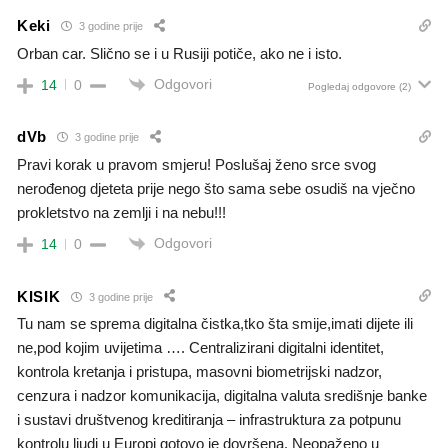
Keki
3 godine prije
Orban car. Slično se i u Rusiji potiče, ako ne i isto.
Odgovori
14
0
Pogledaj odgovore
(2)
dVb
3 godine prije
Pravi korak u pravom smjeru! Poslušaj ženo srce svog
nerođenog djeteta prije nego što sama sebe osudiš na vječno
prokletstvo na zemlji i na nebu!!!
Odgovori
14
0
KISIK
3 godine prije
Tu nam se sprema digitalna čistka,tko šta smije,imati dijete ili
ne,pod kojim uvijetima …. Centralizirani digitalni identitet,
kontrola kretanja i pristupa, masovni biometrijski nadzor,
cenzura i nadzor komunikacija, digitalna valuta središnje banke
i sustavi društvenog kreditiranja – infrastruktura za potpunu
kontrolu ljudi u Europi gotovo je dovršena. Neopaženo u