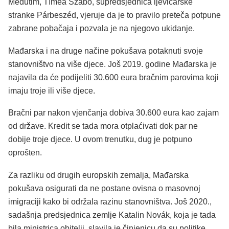
Međutim, Tímea Szabó, supredsjednica ljevičarske
stranke Párbeszéd, vjeruje da je to pravilo preteča potpune
zabrane pobačaja i pozvala je na njegovo ukidanje.
Mađarska i na druge načine pokušava potaknuti svoje
stanovništvo na više djece. Još 2019. godine Mađarska je
najavila da će podijeliti 30.600 eura bračnim parovima koji
imaju troje ili više djece.
Bračni par nakon vjenčanja dobiva 30.600 eura kao zajam
od države. Kredit se tada mora otplaćivati ​​dok par ne
dobije troje djece. U ovom trenutku, dug je potpuno
oprošten.
Za razliku od drugih europskih zemalja, Mađarska
pokušava osigurati da ne postane ovisna o masovnoj
imigraciji kako bi održala razinu stanovništva. Još 2020.,
sadašnja predsjednica zemlje Katalin Novák, koja je tada
bila ministrica obitelji, slavila je činjenicu da su politike