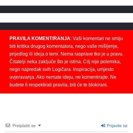
PRAVILA KOMENTIRANJA
: Vaši komentari ne smiju
biti kritika drugog komentatora, nego vaše mišljenje,
prijedlog ili ideja o temi. Nema rasprave tko je u pravu.
Čitatelji neka zaključe što je istina. Cilj nije polemika,
nego napredak svih Logičara. Inspiracija, umjesto
uvjeravanja. Ako nemate ideju, ne komentirajte. Ne
budete li respektirali pravila, biti će te blokirani.
Pretplatiti se
Prijavite se