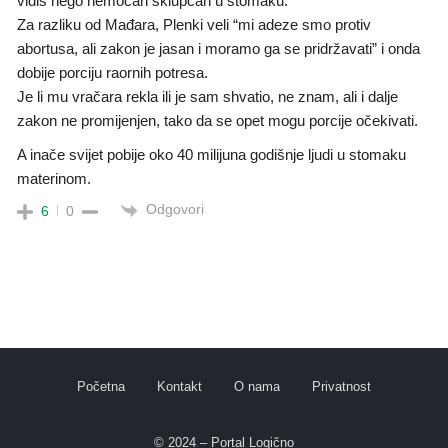
vidiš nego nemoćan sklupčan u stomaku.
Za razliku od Mađara, Plenki veli “mi adeze smo protiv
abortusa, ali zakon je jasan i moramo ga se pridržavati” i onda
dobije porciju raornih potresa.
Je li mu vračara rekla ili je sam shvatio, ne znam, ali i dalje
zakon ne promijenjen, tako da se opet mogu porcije očekivati.
A inače svijet pobije oko 40 milijuna godišnje ljudi u stomaku
materinom.
Odgovori
6
0
Početna
Kontakt
O nama
Privatnost
© 2024 – Portal Logično