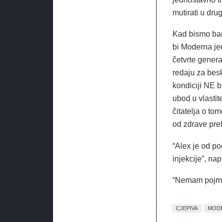
mutirati u dru
Kad bismo bare
bi Moderna jed
četvrte genera
redaju za beskr
kondiciji NE b
ubod u vlasti
čitatelja o to
od zdrave preh
“Alex je od po
injekcije”, na
“Nemam pojma 
CJEPIVA
MOD