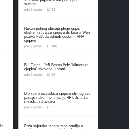
sumnje
komentara
prije 2 godine
33
Nakon jednog slučaja ptičje gripe,
ekstremistica za cjepiva dr. Leana Wen
poziva FDA da odmah odobri mRNA
cjepivo
komentara
prije 2 godine
146
o
Bill Gates i Jeff Bezos žele “klimatska
cjepiva” skrivena u hrani
komentara
prije 2 godine
69
Dionice proizvođača cjepiva strmoglavo
padaju nakon nominacije RFK Jr.-a za
ministra zdravstva
komentar
prije 2 godine
31
a-
Prva svjetska recenzirana studija o