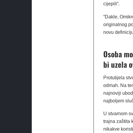
cijepili“.
“Dakle, Omikr
originalnog po
novu definici
Osoba mor
bi uzela 
Protutijela s
odmah. Na tem
najnoviji ubod 
najboljem slu
U stvarnom svi
trajna zaštita
nikakve korist