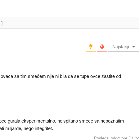
+]
Najstariji
ovaca sa tim smećem nije ni bila da se tupe ovce zaštite od
opce gurala eksperimentalno, neispitano smece sa nepoznatim
ti miljarde, nego integritet.
Pogledaj odgovore
(1)