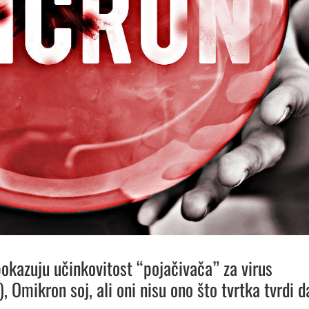
pokazuju učinkovitost “pojačivača” za virus
 Omikron soj, ali oni nisu ono što tvrtka tvrdi d