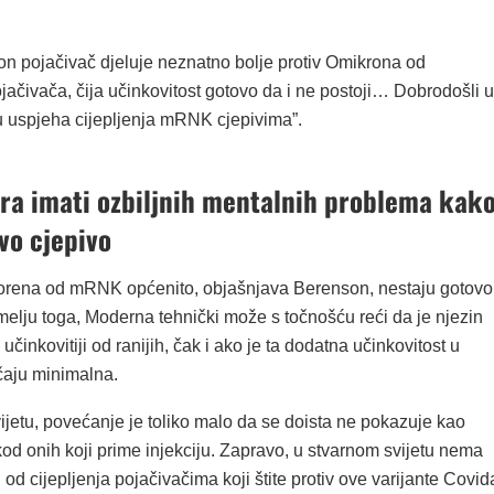
on pojačivač djeluje neznatno bolje protiv Omikrona od
jačivača, čija učinkovitost gotovo da i ne postoji… Dobrodošli u
ju uspjeha cijepljenja mRNK cjepivima”.
a imati ozbiljnih mentalnih problema kak
ovo cjepivo
tvorena od mRNK općenito, objašnjava Berenson, nestaju gotovo
elju toga, Moderna tehnički može s točnošću reći da je njezin
učinkovitiji od ranijih, čak i ako je ta dodatna učinkovitost u
čaju minimalna.
jetu, povećanje je toliko malo da se doista ne pokazuje kao
 kod onih koji prime injekciju. Zapravo, u stvarnom svijetu nema
i od cijepljenja pojačivačima koji štite protiv ove varijante Covid