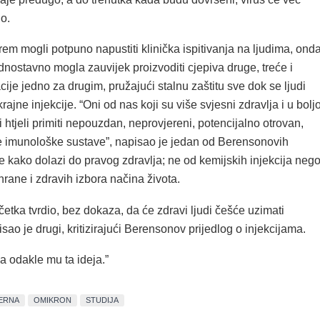
go.
m mogli potpuno napustiti klinička ispitivanja na ljudima, ond
nostavno mogla zauvijek proizvoditi cjepiva druge, treće i
cije jedno za drugim, pružajući stalnu zaštitu sve dok se ljudi
ajne injekcije. “Oni od nas koji su više svjesni zdravlja i u boljo
i htjeli primiti nepouzdan, neprovjereni, potencijalno otrovan,
te imunološke sustave”, napisao je jedan od Berensonovih
me kako dolazi do pravog zdravlja; ne od kemijskih injekcija neg
rane i zdravih izbora načina života.
četka tvrdio, bez dokaza, da će zdravi ljudi češće uzimati
pisao je drugi, kritizirajući Berensonov prijedlog o injekcijama.
odakle mu ta ideja.”
ERNA
OMIKRON
STUDIJA