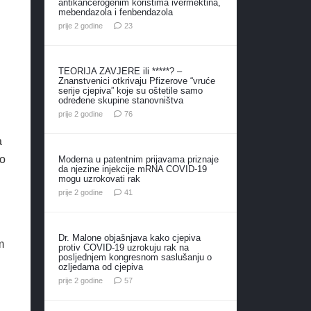
antikancerogenim koristima ivermektina,
mebendazola i fenbendazola
komentara
prije 2 godine
23
TEORIJA ZAVJERE ili *****? –
Znanstvenici otkrivaju Pfizerove “vruće
serije cjepiva” koje su oštetile samo
određene skupine stanovništva
komentara
prije 2 godine
76
a
mo
Moderna u patentnim prijavama priznaje
da njezine injekcije mRNA COVID-19
mogu uzrokovati rak
komentar
prije 2 godine
41
Dr. Malone objašnjava kako cjepiva
m
protiv COVID-19 uzrokuju rak na
posljednjem kongresnom saslušanju o
ozljedama od cjepiva
komentara
prije 2 godine
57