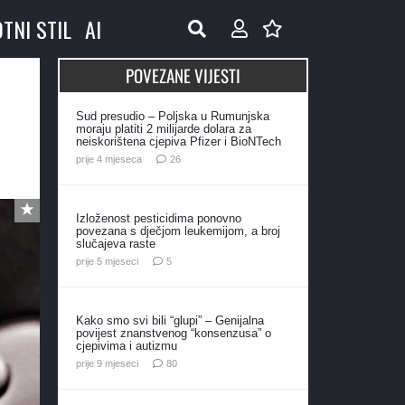
OTNI STIL
AI
POVEZANE VIJESTI
Sud presudio – Poljska u Rumunjska
moraju platiti 2 milijarde dolara za
neiskorištena cjepiva Pfizer i BioNTech
komentara
prije 4 mjeseca
26
Izloženost pesticidima ponovno
povezana s dječjom leukemijom, a broj
slučajeva raste
komentara
prije 5 mjeseci
5
Kako smo svi bili “glupi” – Genijalna
povijest znanstvenog “konsenzusa” o
cjepivima i autizmu
komentara
prije 9 mjeseci
80