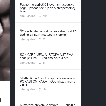
Putine, ne spriječiš li ovu farmaceutsku
bagru, propast će ti plan o presperitetnoj
Rusiji
komentara
prije 1 godina
279
ŠOK – Moderna podmićivala djecu od 12
godina da na njima testira cjepiva
komentara
prije 1 godina
20
ŠOK CJEPLJENJA: STOPA AUTIZMA
sada je 1 na 31 kod američke djece
komentara
prije 1 godina
44
SKANDAL – Covid i cjepiva povezana s
PORASTOM RAKA – Ovo nikada nismo
vidjeli
komentara
prije 1 godina
114
a
Klimatska prevara je gotova – AI analiza