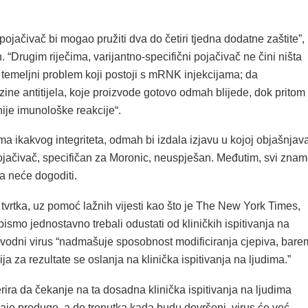
ojačivač bi mogao pružiti dva do četiri tjedna dodatne zaštite”,
 “Drugim riječima, varijantno-specifični pojačivač ne čini ništa
o temeljni problem koji postoji s mRNK injekcijama; da
zine antitijela, koje proizvode gotovo odmah blijede, dok pritom
ije imunološke reakcije“.
a ikakvog integriteta, odmah bi izdala izjavu u kojoj objašnjav
pojačivač, specifičan za Moronic, neuspješan. Međutim, svi zna
a neće dogoditi.
tvrtka, uz pomoć lažnih vijesti kao što je The New York Times,
bismo jednostavno trebali odustati od kliničkih ispitivanja na
navodni virus “nadmašuje sposobnost modificiranja cjepiva, bare
ja za rezultate se oslanja na klinička ispitivanja na ljudima.”
ira da čekanje na ta dosadna klinička ispitivanja na ljudima
aje predugo, a do trenutka kada budu dovršeni, virus će već