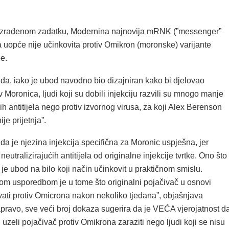
razrađenom zadatku, Modernina najnovija mRNK (”messenger”
 uopće nije učinkovita protiv Omikron (moronske) varijante
e.
 da, iako je ubod navodno bio dizajniran kako bi djelovao
 Moronica, ljudi koji su dobili injekciju razvili su mnogo manje
ćih antitijela nego protiv izvornog virusa, za koji Alex Berenson
ije prijetnja”.
da je njezina injekcija specifična za Moronic uspješna, jer
neutralizirajućih antitijela od originalne injekcije tvrtke. Ono što
 je ubod na bilo koji način učinkovit u praktičnom smislu.
om usporedbom je u tome što originalni pojačivač u osnovi
vati protiv Omicrona nakon nekoliko tjedana”, objašnjava
pravo, sve veći broj dokaza sugerira da je VEĆA vjerojatnost d
u uzeli pojačivač protiv Omikrona zaraziti nego ljudi koji se nisu