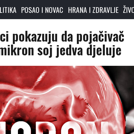
LITIKA
POSAO I NOVAC
HRANA I ZDRAVLJE
ŽIV
ci pokazuju da pojačivač
mikron soj jedva djeluje