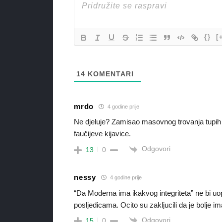
{}
[
14
KOMENTARI
mrdo
4 godine prije
Ne djeluje? Zamisao masovnog trovanja tupih 
faučijeve kijavice.
Odgovori
13
0
nessy
4 godine prije
“Da Moderna ima ikakvog integriteta” ne bi u
posljedicama. Ocito su zakljucili da je bolje ima
Odgovori
15
0