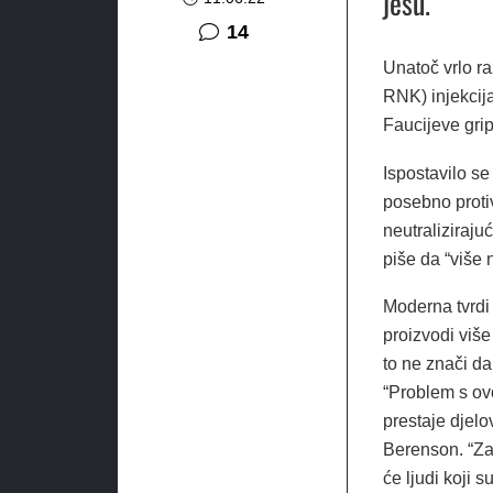
jesu.
komentara
14
Unatoč vrlo 
RNK) injekcija
Faucijeve grip
Ispostavilo se
posebno protiv
neutraliziraju
piše da “više n
Moderna tvrdi 
proizvodi više 
to ne znači da
“Problem s ov
prestaje djelo
Berenson. “Za
će ljudi koji s