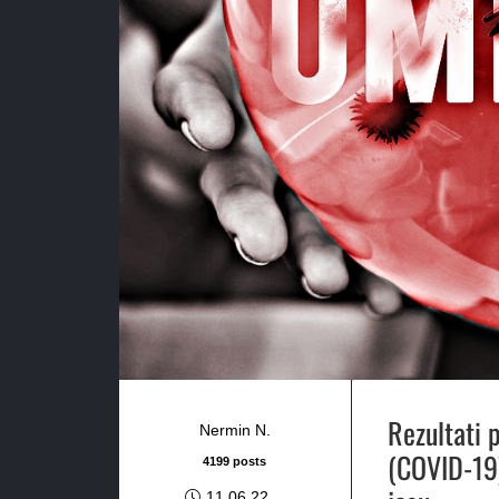
Rezultati 
Nermin N.
(COVID-19),
4199 posts
11.06.22