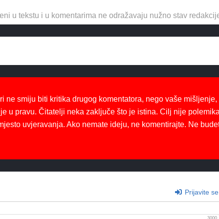
eni u tekstu i u komentarima ne odražavaju nužno stav redakcij
ri ne smiju biti kritika drugog komentatora, nego vaše mišljenje,
je u pravu. Čitatelji neka zaključe što je istina. Cilj nije polemika
mjesto uvjeravanja. Ako nemate ideju, ne komentirajte. Ne bude
Prijavite se
3000