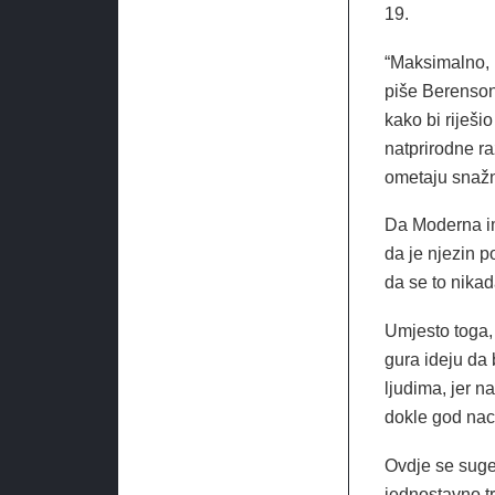
19.
“Maksimalno, p
piše Berenson.
kako bi riješi
natprirodne ra
ometaju snažn
Da Moderna im
da je njezin 
da se to nikad
Umjesto toga, 
gura ideju da 
ljudima, jer 
dokle god naci
Ovdje se suger
jednostavno tr