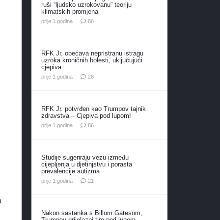
ruši “ljudsko uzrokovanu” teoriju
klimatskih promjena
komentara
prije 1 godina
86
RFK Jr. obećava nepristranu istragu
uzroka kroničnih bolesti, uključujući
cjepiva
komentara
prije 1 godina
28
RFK Jr. potvrđen kao Trumpov tajnik
zdravstva – Cjepiva pod lupom!
komentara
prije 1 godina
86
Studije sugeriraju vezu između
cijepljenja u djetinjstvu i porasta
prevalencije autizma
komentar
prije 1 godina
21
a
Nakon sastanka s Billom Gatesom,
Trumpov prijelazni tim pod lupom