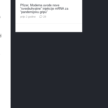
Pfizer, Moderna uvode nove
“sveobuhvatne” injekcije mRNA za
“pandemijsku gripu”
a
komentara
prije 2 godine
28
j
o