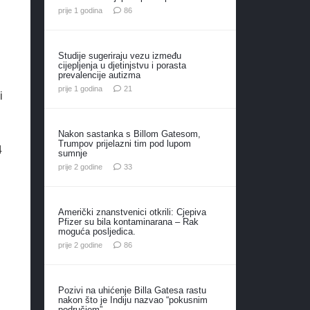
komentara
prije 1 godina
86
Studije sugeriraju vezu između
cijepljenja u djetinjstvu i porasta
prevalencije autizma
komentar
prije 1 godina
21
i
Nakon sastanka s Billom Gatesom,
Trumpov prijelazni tim pod lupom
4
sumnje
komentara
prije 2 godine
33
Američki znanstvenici otkrili: Cjepiva
Pfizer su bila kontaminarana – Rak
moguća posljedica.
komentara
prije 2 godine
86
Pozivi na uhićenje Billa Gatesa rastu
nakon što je Indiju nazvao “pokusnim
područjem”