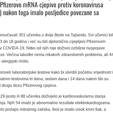
 Pfizerovo mRNA cjepivo protiv koronavirusa
 nakon toga imalo posljedice povezane sa
 proučavali 301 učenika u dvije škole na Tajlandu. Svi učenici bil
3 do 18 godina i već su bili djelomično cijepljeni Pfizerovim
iv COVIDA-19. Nitko od njih nije doživio ozbiljne nuspojave
ze. Većina također nema nikakvih zdravstvenih problema, ali 4
alergijski rinitis.
proveli laboratorijske testove kako bi utvrdili početnu vrijednost i
odatnim testovima tri dana, sedam dana i 14 dana nakon što su
li drugu dozu Pfizerovog cjepiva.
 29 posto ili 88 učenika doživjelo je kardiovaskularna stanja
nja. Njih 54 imalo je abnormalne rezultate elektrokardiograma.
lo prolaps mitralnog zaliska, šest je imalo visok krvni tlak, a