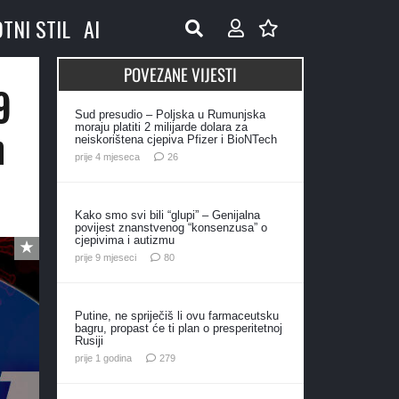
OTNI STIL
AI
POVEZANE VIJESTI
9
Sud presudio – Poljska u Rumunjska
n
moraju platiti 2 milijarde dolara za
neiskorištena cjepiva Pfizer i BioNTech
komentara
prije 4 mjeseca
26
Kako smo svi bili “glupi” – Genijalna
povijest znanstvenog “konsenzusa” o
cjepivima i autizmu
komentara
prije 9 mjeseci
80
Putine, ne spriječiš li ovu farmaceutsku
bagru, propast će ti plan o presperitetnoj
Rusiji
komentara
prije 1 godina
279