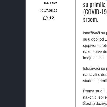
su primila
1133 posts
(COVID-19)
17.08.22
srcem.
komentara
12
Istraživači su
su u dobi od 1
cjepivom prot
nakon prve do
imaju astmu ili 
Istraživači su 
nastavili s d
studenti primi
Prema studiji,
nakon cijeplje
Šest je doživje