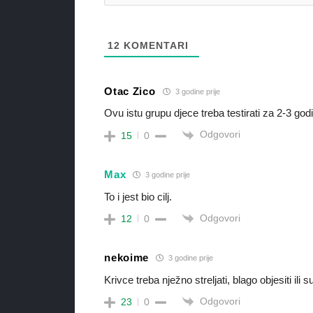
12
KOMENTARI
Otac Zico
3 godine prije
Ovu istu grupu djece treba testirati za 2-3 g
Odgovori
15
0
Max
3 godine prije
To i jest bio cilj.
Odgovori
12
0
nekoime
3 godine prije
Krivce treba nježno streljati, blago objesiti ili 
Odgovori
23
0