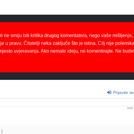
ri ne smiju biti kritika drugog komentatora, nego vaše mišljenje,
je u pravu. Čitatelji neka zaključe što je istina. Cilj nije polemika
mjesto uvjeravanja. Ako nemate ideju, ne komentirajte. Ne bude
Prijavite se
3000
+]