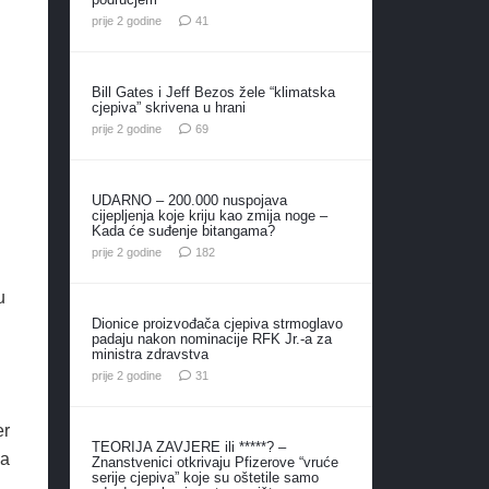
komentar
prije 2 godine
41
Bill Gates i Jeff Bezos žele “klimatska
cjepiva” skrivena u hrani
komentara
prije 2 godine
69
UDARNO – 200.000 nuspojava
cijepljenja koje kriju kao zmija noge –
Kada će suđenje bitangama?
komentara
prije 2 godine
182
u
Dionice proizvođača cjepiva strmoglavo
padaju nakon nominacije RFK Jr.-a za
ministra zdravstva
komentar
prije 2 godine
31
er
TEORIJA ZAVJERE ili *****? –
da
Znanstvenici otkrivaju Pfizerove “vruće
serije cjepiva” koje su oštetile samo