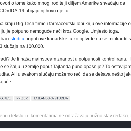
vori o tome kako mnogi roditelji diljem Amerike shvaćaju da
v COVIDA-19 ubijaju njihovu djecu.
 kraju Big Tech firme i farmaceutski lobi kriju ove informacije 
udiju je potpuno nemoguće naći kroz Google. Umjesto toga,
zbaci
studiju
poput ove kanadske, u kojoj tvrde da se miokarditis
-3 slučaja na 100.000.
adi? Je li naša mainstream znanost u potpunosti kontrolirana, il
je se šalju u zemlje poput Tajlanda puno opasnije? To ostavlja
dite. Ali u svakom slučaju možemo reći da se dešava nešto jak
vajuće
OJAVE
PFIZER
TAJLANDSKA STUDIJA
eni u tekstu i u komentarima ne odražavaju nužno stav redakcij