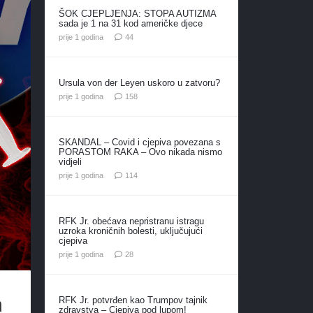
ŠOK CJEPLJENJA: STOPA AUTIZMA
sada je 1 na 31 kod američke djece
komentara
prije 1 godina
44
Ursula von der Leyen uskoro u zatvoru?
komentara
prije 1 godina
158
SKANDAL – Covid i cjepiva povezana s
PORASTOM RAKA – Ovo nikada nismo
vidjeli
komentara
prije 1 godina
114
RFK Jr. obećava nepristranu istragu
uzroka kroničnih bolesti, uključujući
cjepiva
komentara
prije 1 godina
28
a
RFK Jr. potvrđen kao Trumpov tajnik
zdravstva – Cjepiva pod lupom!