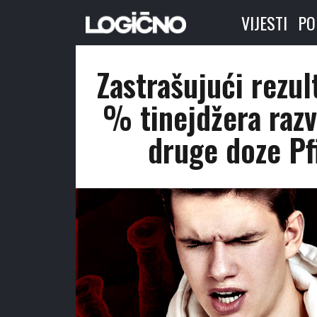
VIJESTI
PO
Zastrašujući rezul
% tinejdžera raz
druge doze P