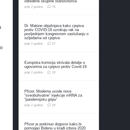
određene skupine stanovništva
komentara
prije 2 godine
76
Dr. Malone objašnjava kako cjepiva
a
protiv COVID-19 uzrokuju rak na
posljednjem kongresnom saslušanju o
ozljedama od cjepiva
komentara
prije 2 godine
57
 o
Europska komisija skrivala detalje o
ugovorima za cjepivo protiv Covid-19
komentara
prije 2 godine
18
Pfizer, Moderna uvode nove
“sveobuhvatne” injekcije mRNA za
“pandemijsku gripu”
komentara
prije 2 godine
28
Pfizer je prekinuo dogovor kako bi
pomogao Bidenu u krađi izbora 2020