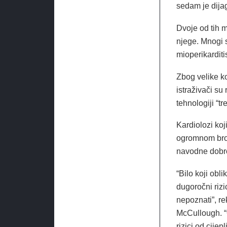
sedam je dijag
Dvoje od tih m
njege. Mnogi su
mioperikarditi
Zbog velike ko
istraživači su
tehnologiji “t
Kardiolozi koj
ogromnom broj
navodne dobro
“Bilo koji obl
dugoročni riz
nepoznati”, re
McCullough. “O
rizici od cij