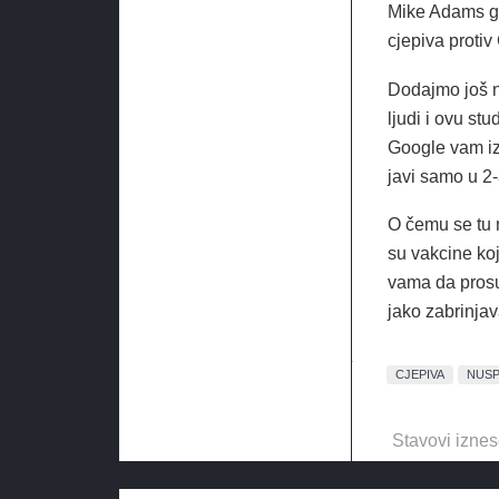
Mike Adams go
cjepiva proti
Dodajmo još na
ljudi i ovu st
Google vam i
javi samo u 2
O čemu se tu r
su vakcine ko
vama da prosu
jako zabrinja
CJEPIVA
NUSP
Stavovi iznes