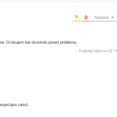
Najstariji
odine. Ocekujem bar dvostruki porast problema.
Pogledaj odgovore
(3)
suosjećajno zatući.