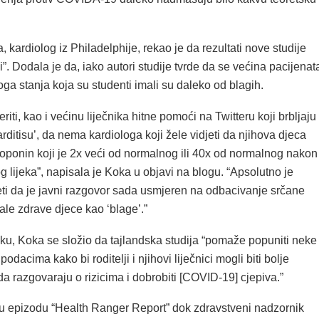
, kardiolog iz Philadelphije, rekao je da rezultati nove studije
i”. Dodala je da, iako autori studije tvrde da se većina pacijenat
ga stanja koja su studenti imali su daleko od blagih.
riti, kao i većinu liječnika hitne pomoći na Twitteru koji brbljaju
ditisu’, da nema kardiologa koji žele vidjeti da njihova djeca
roponin koji je 2x veći od normalnog ili 40x od normalnog nakon
 lijeka”, napisala je Koka u objavi na blogu. “Apsolutno je
eti da je javni razgovor sada usmjeren na odbacivanje srčane
le zdrave djece kao ‘blage’.”
ku, Koka se složio da tajlandska studija “pomaže popuniti neke
odacima kako bi roditelji i njihovi liječnici mogli biti bolje
da razgovaraju o rizicima i dobrobiti [COVID-19] cjepiva.”
u epizodu “Health Ranger Report” dok zdravstveni nadzornik