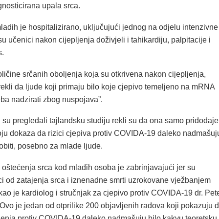
nosticirana upala srca.
ladih je hospitalizirano, uključujući jednog na odjelu intenzivne
 učenici nakon cijepljenja doživjeli i tahikardiju, palpitacije i
s.
ličine srčanih oboljenja koja su otkrivena nakon cijepljenja,
 rekli da ljude koji primaju bilo koje cjepivo temeljeno na mRNA
reba nadzirati zbog nuspojava”.
i su pregledali tajlandsku studiju rekli su da ona samo pridodaje
u dokaza da rizici cjepiva protiv COVIDA-19 daleko nadmašuj
biti, posebno za mlade ljude.
ik oštećenja srca kod mladih osoba je zabrinjavajući jer su
ici od zatajenja srca i iznenadne smrti uzrokovane vježbanjem
kao je kardiolog i stručnjak za cjepivo protiv COVIDA-19 dr. Pet
vo je jedan od otprilike 200 objavljenih radova koji pokazuju 
epljenja protiv COVIDA-19 daleko nadmašuju bilo kakvu teoretsku