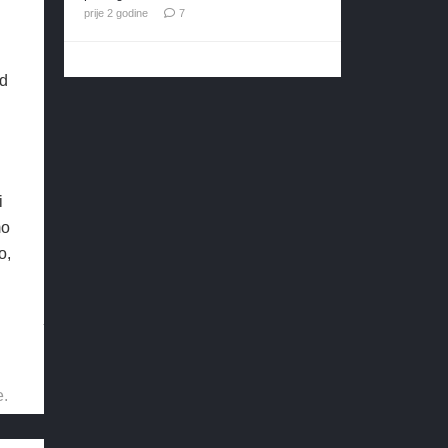
komentara
prije 2 godine
7
od
i
mo
o,
e.