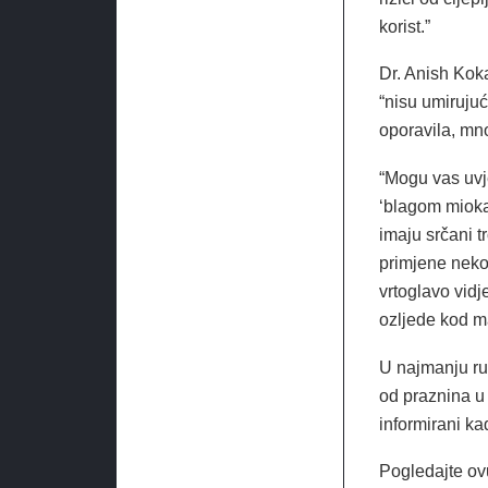
korist.”
Dr. Anish Koka
“nisu umirujuć
oporavila, mno
“Mogu vas uvje
‘blagom miokar
imaju srčani t
primjene nekog
vrtoglavo vidj
ozljede kod ma
U najmanju ru
od praznina u p
informirani ka
Pogledajte ov