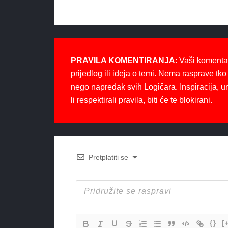
PRAVILA KOMENTIRANJA
: Vaši komenta
prijedlog ili ideja o temi. Nema rasprave tko 
nego napredak svih Logičara. Inspiracija, u
li respektirali pravila, biti će te blokirani.
Pretplatiti se
{}
[