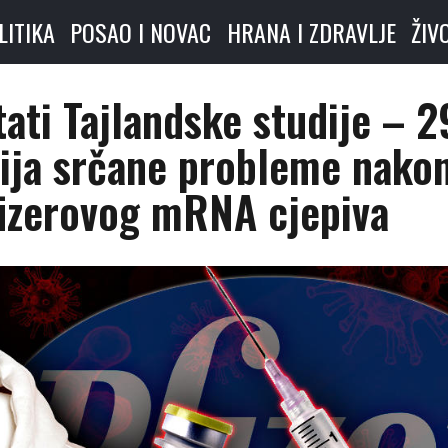
LITIKA
POSAO I NOVAC
HRANA I ZDRAVLJE
ŽIV
tati Tajlandske studije – 2
vija srčane probleme nako
fizerovog mRNA cjepiva