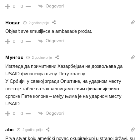
Odgovori
0
0
Hogar
2 godine prije
Objesit sve smutljivce a ambasade prodat.
Odgovori
0
0
Мунгос
2 godine prije
Изгледа да примитивни Хазарбејџан не дозвољава да
USAID финансира њену Пету колону.
У Србији, у свакој згради Општине, на ударном месту
постоје табле са захвалницама свим финансијерима
српске Пете колоне – међу њима је на ударном месту
USAID.
Odgovori
0
0
abc
2 godine prije
Prva stvar koju američki novac okupira/kupi u stranoj državi, su