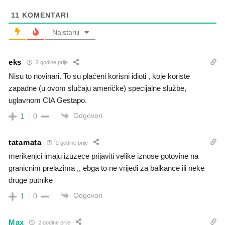
11
KOMENTARI
Najstariji
eks
2 godine prije
Nisu to novinari. To su plaćeni korisni idioti , koje koriste
zapadne (u ovom slučaju američke) specijalne službe,
uglavnom CIA Gestapo.
Odgovori
1
0
tatamata
2 godine prije
merikenjci imaju izuzece prijaviti velike iznose gotovine na
granicnim prelazima ,, ebga to ne vrijedi za balkance ili neke
druge putnike
Odgovori
1
0
Max
2 godine prije