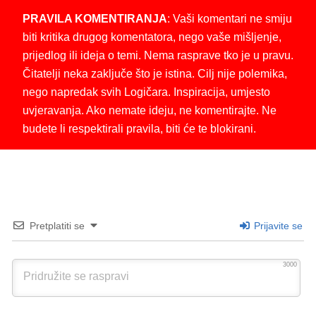
PRAVILA KOMENTIRANJA
: Vaši komentari ne smiju
biti kritika drugog komentatora, nego vaše mišljenje,
prijedlog ili ideja o temi. Nema rasprave tko je u pravu.
Čitatelji neka zaključe što je istina. Cilj nije polemika,
nego napredak svih Logičara. Inspiracija, umjesto
uvjeravanja. Ako nemate ideju, ne komentirajte. Ne
budete li respektirali pravila, biti će te blokirani.
Pretplatiti se
Prijavite se
3000