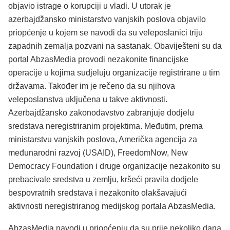
objavio istrage o korupciji u vladi. U utorak je
azerbajdžansko ministarstvo vanjskih poslova objavilo
priopćenje u kojem se navodi da su veleposlanici triju
zapadnih zemalja pozvani na sastanak. Obaviješteni su da
portal AbzasMedia provodi nezakonite financijske
operacije u kojima sudjeluju organizacije registrirane u tim
državama. Također im je rečeno da su njihova
veleposlanstva uključena u takve aktivnosti.
Azerbajdžansko zakonodavstvo zabranjuje dodjelu
sredstava neregistriranim projektima. Međutim, prema
ministarstvu vanjskih poslova, Američka agencija za
međunarodni razvoj (USAID), FreedomNow, New
Democracy Foundation i druge organizacije nezakonito su
prebacivale sredstva u zemlju, kršeći pravila dodjele
bespovratnih sredstava i nezakonito olakšavajući
aktivnosti neregistriranog medijskog portala AbzasMedia.
AbzasMedia navodi u priopćenju da su prije nekoliko dana