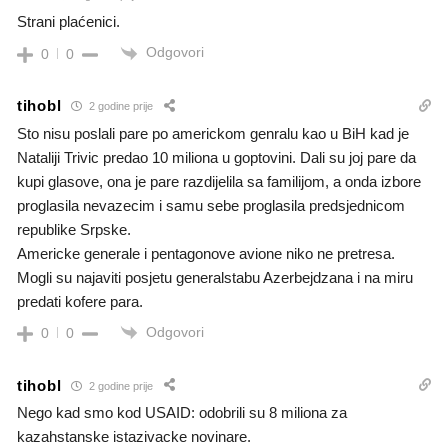
Strani plaćenici.
Odgovori
0
0
tihobl
2 godine prije
Sto nisu poslali pare po americkom genralu kao u BiH kad je
Nataliji Trivic predao 10 miliona u goptovini. Dali su joj pare da
kupi glasove, ona je pare razdijelila sa familijom, a onda izbore
proglasila nevazecim i samu sebe proglasila predsjednicom
republike Srpske.
Americke generale i pentagonove avione niko ne pretresa.
Mogli su najaviti posjetu generalstabu Azerbejdzana i na miru
predati kofere para.
Odgovori
0
0
tihobl
2 godine prije
Nego kad smo kod USAID: odobrili su 8 miliona za
kazahstanske istazivacke novinare.