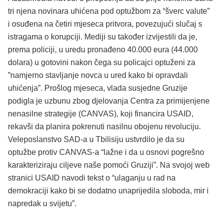
tri njena novinara uhićena pod optužbom za “šverc valute”
i osuđena na četiri mjeseca pritvora, povezujući slučaj s
istragama o korupciji. Mediji su također izvijestili da je,
prema policiji, u uredu pronađeno 40.000 eura (44.000
dolara) u gotovini nakon čega su policajci optuženi za
”namjerno stavljanje novca u ured kako bi opravdali
uhićenja”. Prošlog mjeseca, vlada susjedne Gruzije
podigla je uzbunu zbog djelovanja Centra za primijenjene
nenasilne strategije (CANVAS), koji financira USAID,
rekavši da planira pokrenuti nasilnu obojenu revoluciju.
Veleposlanstvo SAD-a u Tbilisiju ustvrdilo je da su
optužbe protiv CANVAS-a “lažne i da u osnovi pogrešno
karakteriziraju ciljeve naše pomoći Gruziji”. Na svojoj web
stranici USAID navodi tekst o “ulaganju u rad na
demokraciji kako bi se dodatno unaprijedila sloboda, mir i
napredak u svijetu”.