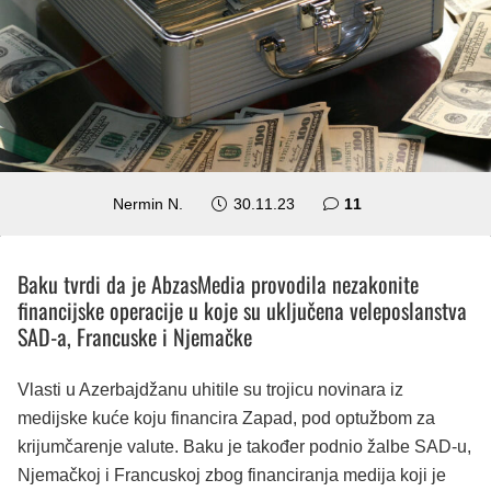
komentara
Nermin N.
30.11.23
11
Baku tvrdi da je AbzasMedia provodila nezakonite
financijske operacije u koje su uključena veleposlanstva
SAD-a, Francuske i Njemačke
Vlasti u Azerbajdžanu uhitile su trojicu novinara iz
medijske kuće koju financira Zapad, pod optužbom za
krijumčarenje valute. Baku je također podnio žalbe SAD-u,
Njemačkoj i Francuskoj zbog financiranja medija koji je