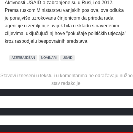
Aktivnosti USAID-a zabranjene su u Rusiji od 2012.
Prema ruskom Ministarstvu vanjskih poslova, ova odluka
je ponajviše uzrokovana činjenicom da priroda rada
agencije u zemlji nije uvijek bila u skladu s navedenim
ciljevima, uključujući njihove ”pokušaje političkih utjecaja”
kroz raspodjelu bespovratnih sredstava.
AZERBAJDŽAN
NOVINARI
USAID
Stavovi izneseni u tekstu i u komentarima ne odražavaju nužno
stav redakcije.