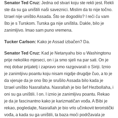
Senator Ted Cruz:
Jedna od stvari koju ste rekli jest. Rekli
ste da su ga uništili naši saveznici. Mislim da to nije točno.
Izrael nije uništio Assada. Što se dogodilo? I reći ću vam
što je s Turskom. Turska ga nije uništila. Dakle, bilo je
zanimljivo. Imao sam puno vremena.
Tucker Carlson:
Kako je Assad izbačen? Da.
Senator Ted Cruz:
Kad je Netanyahu bio u Washingtonu
prije nekoliko mjeseci, on i ja smo sjeli na par sati. On je
moj dobar prijatelj i zapravo smo razgovarali o Siriji. Iznio
je zanimljivu poantu koju nisam nigdje drugdje čuo, a to je
da vjeruje da je ono što je srušilo Assada bilo kada je
Izrael uništio Nasrallaha. Nasrallah je bio šef Hezbollaha, i
oni su ga uništili. I on. I iznio je zanimljivu poantu. Rekao
je da je fascinantno kako je karizmatičan vođa. A Bibi je
rekao, pogledajte, Nasrallah je bio vrlo učinkovit teroristički
vođa, a kada su ga uništili, ta baza moći podržavala je