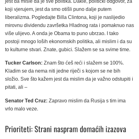
jest da misle da je sve politika. Dakle, politički odgovor, za
koji vjerujem, jest da smo otišli puno dalje putem
liberalizma. Pogledajte Billa Clintona, koji je naslijedio
mirovnu dividendu završetka Hladnog rata i pomaknuo nas
više ulijevo. A onda je Obama to puno ubrzao. I tako
postoji mnogo loših ekonomskih politika, ali mislim i da su
to kulturne stvari. Znate, gubici. Slažem se sa svime time.
Tucker Carlson:
Znam što ćeš reći i slažem se 100%.
Kladim se da nema niti jedne riječi s kojom se ne bih
složio. Sve što kažem jest da mislim da je važno odstupiti i
pitati, ali –
Senator Ted Cruz:
Zapravo mislim da Rusija s tim ima
vrlo malo veze.
Prioriteti: Strani naspram domaćih izazova