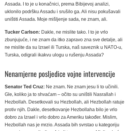
Assada. I to je u konačnici, prema Bibijevoj analizi,
uklonilo podršku Assadu i srušilo ga. Ali nisu pokušavali
uništiti Assada. Moje mišljenje sada, ne znam, ali.
Tucker Carlson:
Dakle, ne mislite tako. I to je vrlo
zbunjujuće, i ne znam da itko zapravo zna sve detalje, ali
ne mislite da su Izrael ili Turska, naš saveznik u NATO-u,
Turska, odigrali ikakvu ulogu u rušenju Assada?
Nenamjerne posljedice vojne intervencije
Senator Ted Cruz:
Ne znam. Ne znam jesu li to učinili.
Gle, koliko ja to shvaćam – očito su uništili Nasrallah i
Hezbollah. Desetkovali su Hezbollah, ali Hezbollah ratuje
protiv njih. Dakle, desetkovanje Hezbollaha bilo je vrlo
dobro za Izrael i vrlo dobro za Ameriku također. Mislim,
Hezbollah nas je mrzio. Assada bih svrstao u kategoriju