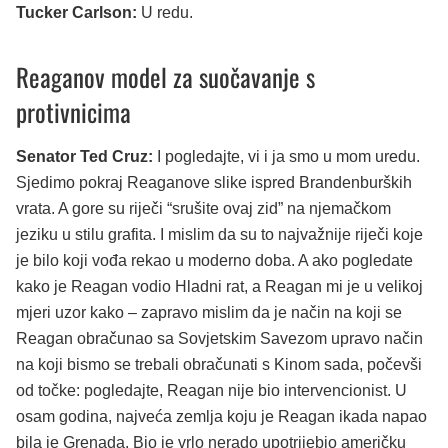
Tucker Carlson:
U redu.
Reaganov model za suočavanje s
protivnicima
Senator Ted Cruz:
I pogledajte, vi i ja smo u mom uredu.
Sjedimo pokraj Reaganove slike ispred Brandenburških
vrata. A gore su riječi “srušite ovaj zid” na njemačkom
jeziku u stilu grafita. I mislim da su to najvažnije riječi koje
je bilo koji vođa rekao u moderno doba. A ako pogledate
kako je Reagan vodio Hladni rat, a Reagan mi je u velikoj
mjeri uzor kako – zapravo mislim da je način na koji se
Reagan obračunao sa Sovjetskim Savezom upravo način
na koji bismo se trebali obračunati s Kinom sada, počevši
od točke: pogledajte, Reagan nije bio intervencionist. U
osam godina, najveća zemlja koju je Reagan ikada napao
bila je Grenada. Bio je vrlo nerado upotrijebio američku