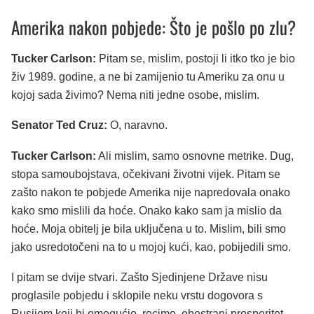
Amerika nakon pobjede: Što je pošlo po zlu?
Tucker Carlson:
Pitam se, mislim, postoji li itko tko je bio
živ 1989. godine, a ne bi zamijenio tu Ameriku za onu u
kojoj sada živimo? Nema niti jedne osobe, mislim.
Senator Ted Cruz:
O, naravno.
Tucker Carlson:
Ali mislim, samo osnovne metrike. Dug,
stopa samoubojstava, očekivani životni vijek. Pitam se
zašto nakon te pobjede Amerika nije napredovala onako
kako smo mislili da hoće. Onako kako sam ja mislio da
hoće. Moja obitelj je bila uključena u to. Mislim, bili smo
jako usredotočeni na to u mojoj kući, kao, pobijedili smo.
I pitam se dvije stvari. Zašto Sjedinjene Države nisu
proglasile pobjedu i sklopile neku vrstu dogovora s
Rusijom koji bi omogućio, recimo, obostrani prosperitet