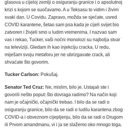
glasova u cijeloj zemlji o osiguranju granice i o apsolutnoj
krizi s kojom se suočavamo. A u Teksasu to vidim i živim
svaki dan. U Covidu. Zapravo, možda se sjećate, usred
COVID karantene, šetao sam psa kada je cijeli svijet bio
zatvoren i živjeli smo u ludim vremenima. I nazvao sam
vas i rekao, Tucker, vaši noćni monolozi su najbolja stvar
na televiziji. Gledam ih kao injekciju cracka. U redu,
miješam svoju metaforu jer ne ubrizgavate crack, ali
shvaćate što govorim.
Tucker Carlson:
Pokušaj.
Senator Ted Cruz:
Ne, mislim, bilo je. Ustajali ste i
govorili nešto poput: što dovraga radimo? Na način koji
nam je očajnički, očajnički trebao. I bilo da se radi o
osiguranju granice, bilo da se radi o ludilu karantena zbog
COVID-a i obveznom cijepljenju, bilo da se radi o Drugom
ili Prvom amandmanu, vi i ja se slažemo oko mnogo toga.