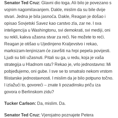
Senator Ted Cruz:
Glavni dio toga. Ali bilo je povezano s
vojnim nagomilavanjem. Dakle, mislim da su bile dvije
stvari. Jedna je bila jasnoća. Dakle, Reagan je došao i
opisao Sovjetski Savez kao carstvo zla, zar ne. I sva
inteligencija u Washingtonu, svi demokrati, svi mediji, oni
su rekli, kakva užasna stvar za reći. Ne možete to reći.
Reagan je otišao u Ujedinjeno Kraljevstvo i rekao,
marksizam-lenjinizam će završiti na hrpi pepela povijesti.
Ljudi su bili užasnuti. Pitali su ga, u redu, koja je vaša
strategija u Hladnom ratu? Rekao je, vrlo jednostavno: Mi
pobjeđujemo, oni gube. I sve se to smatralo nekom vrstom
filistarske jednostavnosti. I mislim da je bilo potpuno točno.
I izlažući to, govoreći – znate li pozadinsku priču iza
govora o Berlinskom zidu?
Tucker Carlson:
Da, mislim. Da.
Senator Ted Cruz:
Vjerojatno poznajete Petera