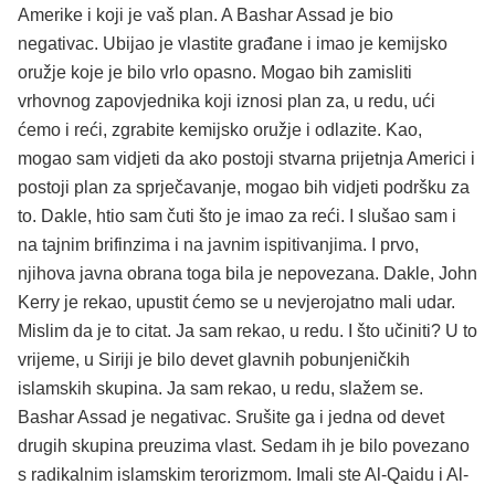
Amerike i koji je vaš plan. A Bashar Assad je bio
negativac. Ubijao je vlastite građane i imao je kemijsko
oružje koje je bilo vrlo opasno. Mogao bih zamisliti
vrhovnog zapovjednika koji iznosi plan za, u redu, ući
ćemo i reći, zgrabite kemijsko oružje i odlazite. Kao,
mogao sam vidjeti da ako postoji stvarna prijetnja Americi i
postoji plan za sprječavanje, mogao bih vidjeti podršku za
to. Dakle, htio sam čuti što je imao za reći. I slušao sam i
na tajnim brifinzima i na javnim ispitivanjima. I prvo,
njihova javna obrana toga bila je nepovezana. Dakle, John
Kerry je rekao, upustit ćemo se u nevjerojatno mali udar.
Mislim da je to citat. Ja sam rekao, u redu. I što učiniti? U to
vrijeme, u Siriji je bilo devet glavnih pobunjeničkih
islamskih skupina. Ja sam rekao, u redu, slažem se.
Bashar Assad je negativac. Srušite ga i jedna od devet
drugih skupina preuzima vlast. Sedam ih je bilo povezano
s radikalnim islamskim terorizmom. Imali ste Al-Qaidu i Al-