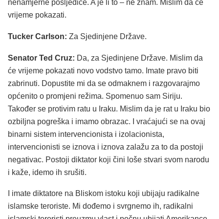
nenamjerne posljedice. A je li to – ne znam. Mislim da će
vrijeme pokazati.
Tucker Carlson:
Za Sjedinjene Države.
Senator Ted Cruz:
Da, za Sjedinjene Države. Mislim da
će vrijeme pokazati novo vodstvo tamo. Imate pravo biti
zabrinuti. Dopustite mi da se odmaknem i razgovarajmo
općenito o promjeni režima. Spomenuo sam Siriju.
Također se protivim ratu u Iraku. Mislim da je rat u Iraku bio
ozbiljna pogreška i imamo obrazac. I vraćajući se na ovaj
binarni sistem intervencionista i izolacionista,
intervencionisti se iznova i iznova zalažu za to da postoji
negativac. Postoji diktator koji čini loše stvari svom narodu
i kaže, idemo ih srušiti.
I imate diktatore na Bliskom istoku koji ubijaju radikalne
islamske teroriste. Mi dođemo i svrgnemo ih, radikalni
islamski teroristi preuzmu vlast i počnu ubijati Amerikance.