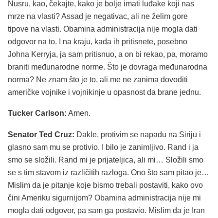
Nusru, kao, čekajte, kako je bolje imati luđake koji nas
mrze na vlasti? Assad je negativac, ali ne želim gore
tipove na vlasti. Obamina administracija nije mogla dati
odgovor na to. I na kraju, kada ih pritisnete, posebno
Johna Kerryja, ja sam pritisnuo, a on bi rekao, pa, moramo
braniti međunarodne norme. Što je dovraga međunarodna
norma? Ne znam što je to, ali me ne zanima dovoditi
američke vojnike i vojnikinje u opasnost da brane jednu.
Tucker Carlson:
Amen.
Senator Ted Cruz:
Dakle, protivim se napadu na Siriju i
glasno sam mu se protivio. I bilo je zanimljivo. Rand i ja
smo se složili. Rand mi je prijateljica, ali mi… Složili smo
se s tim stavom iz različitih razloga. Ono što sam pitao je…
Mislim da je pitanje koje bismo trebali postaviti, kako ovo
čini Ameriku sigurnijom? Obamina administracija nije mi
mogla dati odgovor, pa sam ga postavio. Mislim da je Iran