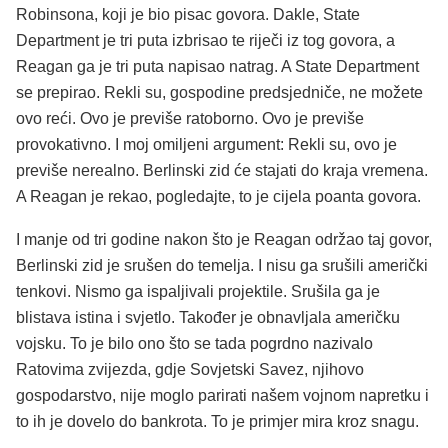
Robinsona, koji je bio pisac govora. Dakle, State
Department je tri puta izbrisao te riječi iz tog govora, a
Reagan ga je tri puta napisao natrag. A State Department
se prepirao. Rekli su, gospodine predsjedniče, ne možete
ovo reći. Ovo je previše ratoborno. Ovo je previše
provokativno. I moj omiljeni argument: Rekli su, ovo je
previše nerealno. Berlinski zid će stajati do kraja vremena.
A Reagan je rekao, pogledajte, to je cijela poanta govora.
I manje od tri godine nakon što je Reagan održao taj govor,
Berlinski zid je srušen do temelja. I nisu ga srušili američki
tenkovi. Nismo ga ispaljivali projektile. Srušila ga je
blistava istina i svjetlo. Također je obnavljala američku
vojsku. To je bilo ono što se tada pogrdno nazivalo
Ratovima zvijezda, gdje Sovjetski Savez, njihovo
gospodarstvo, nije moglo parirati našem vojnom napretku i
to ih je dovelo do bankrota. To je primjer mira kroz snagu.