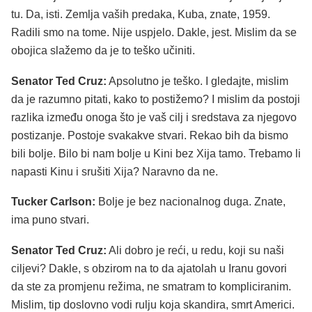
tu. Da, isti. Zemlja vaših predaka, Kuba, znate, 1959.
Radili smo na tome. Nije uspjelo. Dakle, jest. Mislim da se
obojica slažemo da je to teško učiniti.
Senator Ted Cruz:
Apsolutno je teško. I gledajte, mislim
da je razumno pitati, kako to postižemo? I mislim da postoji
razlika između onoga što je vaš cilj i sredstava za njegovo
postizanje. Postoje svakakve stvari. Rekao bih da bismo
bili bolje. Bilo bi nam bolje u Kini bez Xija tamo. Trebamo li
napasti Kinu i srušiti Xija? Naravno da ne.
Tucker Carlson:
Bolje je bez nacionalnog duga. Znate,
ima puno stvari.
Senator Ted Cruz:
Ali dobro je reći, u redu, koji su naši
ciljevi? Dakle, s obzirom na to da ajatolah u Iranu govori
da ste za promjenu režima, ne smatram to kompliciranim.
Mislim, tip doslovno vodi rulju koja skandira, smrt Americi.