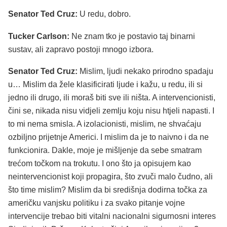
Senator Ted Cruz:
U redu, dobro.
Tucker Carlson:
Ne znam tko je postavio taj binarni
sustav, ali zapravo postoji mnogo izbora.
Senator Ted Cruz:
Mislim, ljudi nekako prirodno spadaju
u… Mislim da žele klasificirati ljude i kažu, u redu, ili si
jedno ili drugo, ili moraš biti sve ili ništa. A intervencionisti,
čini se, nikada nisu vidjeli zemlju koju nisu htjeli napasti. I
to mi nema smisla. A izolacionisti, mislim, ne shvaćaju
ozbiljno prijetnje Americi. I mislim da je to naivno i da ne
funkcionira. Dakle, moje je mišljenje da sebe smatram
trećom točkom na trokutu. I ono što ja opisujem kao
neintervencionist koji propagira, što zvuči malo čudno, ali
što time mislim? Mislim da bi središnja dodirna točka za
američku vanjsku politiku i za svako pitanje vojne
intervencije trebao biti vitalni nacionalni sigurnosni interes