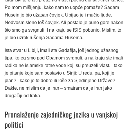
Po mom mišljenju, kako nam to uopće pomaže? Sadam
Husein je bio užasan čovjek. Ubijao je i mučio ljude.
Nedvosmisleno loš čovjek. Ali postalo je puno gore nakon
što smo ga svrgnuli. I na kraju se ISIS pobunio. Mislim, to
je bio uzrok rušenja Sadama Huseina.
Ista stvar u Libiji, imali ste Gadafija, još jednog užasnog
tipa, kojeg smo pod Obamom svrgnuli, a na kraju ste imali
radikalne islamske ratne vođe koji su preuzeli vlast. I tako
je pitanje koje sam postavio u Siriji: U redu, pa, koji je
plan? I kako je to dobro ili loše za Sjedinjene Države?
Dakle, ne mislim da je Iran – smatram da je Iran jako
drugačiji od Iraka.
Pronalaženje zajedničkog jezika u vanjskoj
politici