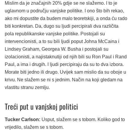
Mislim da je značajnih 20% gdje se ne slažemo. I to je
uglavnom u području vanjske politike. I ono što bih rekao,
ako mi dopustite da budem malo teoretskiji, a onda ću rado
biti konkretan. Da, dugo su ljudi percipirali dva različita
pola republikanske vanjske politike. Postojali su
intervencionisti, a to su bili ljudi poput Johna McCaina i
Lindsey Graham, Georgea W. Busha i postojali su
izolacionisti, a najistaknutiji od njih bili su Ron Paul i Rand
Paul, a ima i drugih. I ljudi percipiraju da su to dva izbora.
Morate biti jedno ili drugo. Uvijek sam mislio da su oboje u
krivu. Ne slažem se ni s jednim. Način na koji gledam na
vlastitu stranu zemlju.
Treći put u vanjskoj politici
Tucker Carlson:
Usput, slažem se s tobom. Koliko god to
vrijedilo, slažem se s tobom.