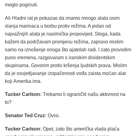
moglo poginuti.
Ali Hladni rat je pokazao da imamo mnogo alata osim
slanja marinaca u borbu protiv režima. A jedan od
najvažnijih alata je nasilnička propovijed. Stoga, kada
kažem da podržavam promjenu režima, zapravo mislim
samo na iznošenje onoga što ajatolah radi. I zato provodim
puno vremena, razgovaram s iranskim disidentskim
skupinama. Govorim protiv kršenja ljudskih prava. Mislim
da je osvjetljavanje izopačenosti vođa zaista moćan alat
koji Amerika ima.
Tucker Carlson:
Trebamo li ograničiti našu aktivnost na
to?
Senator Ted Cruz:
Ovisi.
Tucker Carlson:
Opet, zato što američka vlada plaća