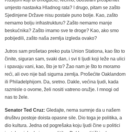
umjesto nastavka Hladnog rata? I drugo, pitam se zašto
Sjedinjene Države nisu postale puno bolje. Kao, zašto
nemamo bolju infrastrukturu? Zašto nemamo manje
beskućnika? Zašto imamo sve te droge? Kao, ako smo
pobijedili, zašto naša zemlja izgleda ovako?
Jutros sam prošetao preko puta Union Stationa, kao što to
činite, siguran sam, svaki dan, i svi ti ljudi koji leže na ulici
i spavaju vani, kao, što je to? Žao nam je što to moramo
reći, ali ovo nije baš sigurna zemlja. Prošećite Oaklandom
ili Philadelphijom. Da, sretno. Dakle, većina ljudi, kada
razmisle o ovome, želi nositi vatreno oružje. I mnogi od
nas to žele.
Senator Ted Cruz:
Gledajte, nema sumnje da u našem
društvu postoje doista opasne sile. Dio toga je politika, a
dio kultura. Jedna od pogrešaka koju ljudi čine u politici