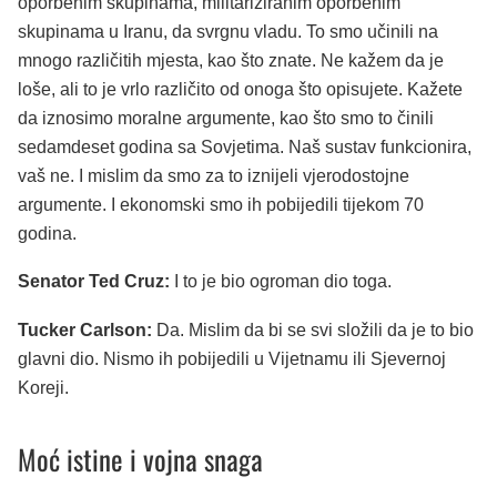
oporbenim skupinama, militariziranim oporbenim
skupinama u Iranu, da svrgnu vladu. To smo učinili na
mnogo različitih mjesta, kao što znate. Ne kažem da je
loše, ali to je vrlo različito od onoga što opisujete. Kažete
da iznosimo moralne argumente, kao što smo to činili
sedamdeset godina sa Sovjetima. Naš sustav funkcionira,
vaš ne. I mislim da smo za to iznijeli vjerodostojne
argumente. I ekonomski smo ih pobijedili tijekom 70
godina.
Senator Ted Cruz:
I to je bio ogroman dio toga.
Tucker Carlson:
Da. Mislim da bi se svi složili da je to bio
glavni dio. Nismo ih pobijedili u Vijetnamu ili Sjevernoj
Koreji.
Moć istine i vojna snaga