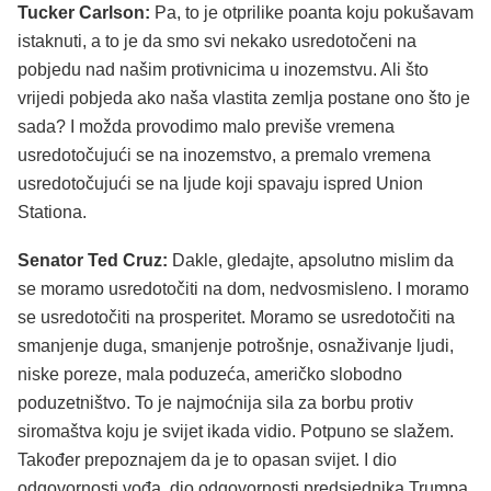
Tucker Carlson:
Pa, to je otprilike poanta koju pokušavam
istaknuti, a to je da smo svi nekako usredotočeni na
pobjedu nad našim protivnicima u inozemstvu. Ali što
vrijedi pobjeda ako naša vlastita zemlja postane ono što je
sada? I možda provodimo malo previše vremena
usredotočujući se na inozemstvo, a premalo vremena
usredotočujući se na ljude koji spavaju ispred Union
Stationa.
Senator Ted Cruz:
Dakle, gledajte, apsolutno mislim da
se moramo usredotočiti na dom, nedvosmisleno. I moramo
se usredotočiti na prosperitet. Moramo se usredotočiti na
smanjenje duga, smanjenje potrošnje, osnaživanje ljudi,
niske poreze, mala poduzeća, američko slobodno
poduzetništvo. To je najmoćnija sila za borbu protiv
siromaštva koju je svijet ikada vidio. Potpuno se slažem.
Također prepoznajem da je to opasan svijet. I dio
odgovornosti vođa, dio odgovornosti predsjednika Trumpa