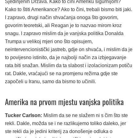
Sjedinjenih Država. Kako to čini Ameriku sigurnijom?
Kako to štiti Amerikance? Ako to čini, trebali bismo biti jaki.
I zapravo, drugi način shvaćanja onoga što govorim,
govorim teoretski, ali Reagan je to nazvao mirom kroz
snagu. I zapravo mislim da je vanjska politika Donalda
Trumpa u velikoj mjeri ono što opisujem,
neintervencionistički jastreb, gdje on shvaća, i mislim da je
to povijesno istinito, da je najbolji način za izbjegavanje
rata biti snažan. Mislim da ta slabost i izolacionizam potiču
rat. Dakle, vraćajući se na promjenu režima gdje ste
započeli u Iranu, samo da bismo to učinili.
Amerika na prvom mjestu vanjska politika
Tucker Carlson:
Mislim da se ne slažem ni s čim što ste
rekli. Dakle, možda se i ne razlikujemo toliko daleko, jer
ste rekli da je jedini kriterij za donošenje odluka o