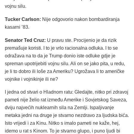
vojnu silu.
Tucker Carlson:
Nije odgovorio nakon bombardiranja
kasarni ’83.
Senator Ted Cruz:
U pravu ste. Procijenio je da rizik
premašuje koristi. I to je vrlo racionalna odluka. I to se
odražava na to da je Trump donio iste odluke gdje je
spreman upotrijebiti vojnu silu. Ali on se jako pita, u redu,
je li to dobro ili loše za Ameriku? Ugrožava li to američke
vojnike i vojnikinje ili ne?
I jedna od stvari o Hladnom ratu: Gledajte, nitko pri zdravoj
pameti nije želio rat između Amerike i Sovjetskog Saveza,
dviju najvećih nuklearnih sila na Zemlji. Ispaljivanje
metaka jedni na druge je stvarno nezdravo za ljudska bića.
Isto vrijedi i za Kinu. Nitko s imalo pameti ne kaže, hej,
idemo u rat s Kinom. To je stvarno glupo, i puno ljudi bi