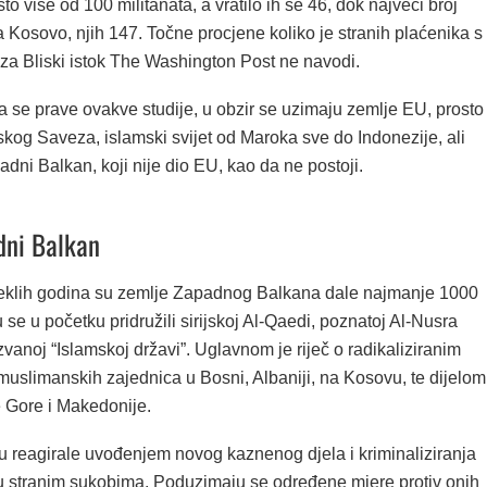
što više od 100 militanata, a vratilo ih se 46, dok najveći broj
 Kosovo, njih 147. Točne procjene koliko je stranih plaćenika s
 za Bliski istok The Washington Post ne navodi.
a se prave ovakve studije, u obzir se uzimaju zemlje EU, prosto
kog Saveza, islamski svijet od Maroka sve do Indonezije, ali
dni Balkan, koji nije dio EU, kao da ne postoji.
adni Balkan
eklih godina su zemlje Zapadnog Balkana dale najmanje 1000
u se u početku pridružili sirijskoj Al-Qaedi, poznatoj Al-Nusra
ozvanoj “Islamskoj državi”. Uglavnom je riječ o radikaliziranim
muslimanskih zajednica u Bosni, Albaniji, na Kosovu, te dijelom
e Gore i Makedonije.
su reagirale uvođenjem novog kaznenog djela i kriminaliziranja
u stranim sukobima. Poduzimaju se određene mjere protiv onih