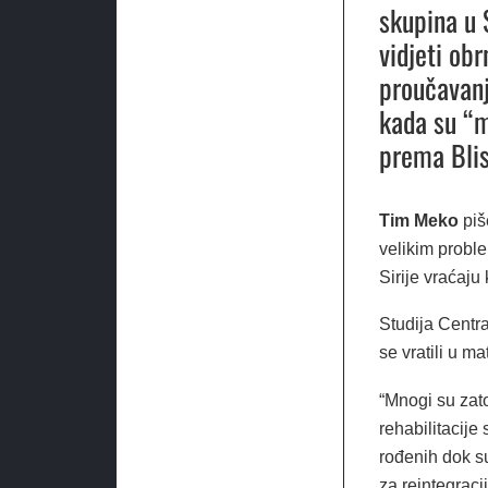
skupina u 
vidjeti obr
proučavanj
kada su “m
prema Blis
Tim Meko
piš
velikim proble
Sirije vraćaju 
Studija Centra
se vratili u m
“Mnogi su zato
rehabilitacije
rođenih dok su 
za reintegraci