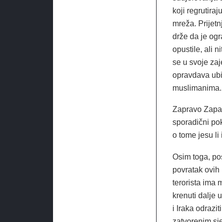
koji regrutira
mreža. Prijetn
drže da je ogr
opustile, ali 
se u svoje zaj
opravdava ubij
muslimanima.
Zapravo Zapad
sporadični pok
o tome jesu li 
Osim toga, pos
povratak ovih 
terorista ima
krenuti dalje 
i Iraka odrazit
zatvorenim sje