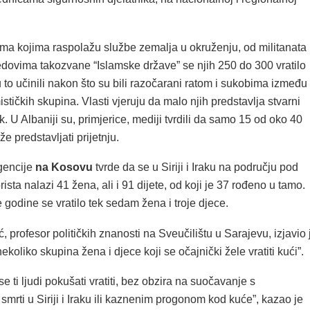
a kojima raspolažu službe zemalja u okruženju, od militanata
 redovima takozvane “Islamske države” se njih 250 do 300 vratilo
 to učinili nakon što su bili razočarani ratom i sukobima između
mističkih skupina. Vlasti vjeruju da malo njih predstavlja stvarni
ik. U Albaniji su, primjerice, mediji tvrdili da samo 15 od oko 40
e predstavljati prijetnju.
gencije
na Kosovu
tvrde da se u Siriji i Iraku na području pod
rista nalazi 41 žena, ali i 91 dijete, od koji je 37 rođeno u tamo.
 godine se vratilo tek sedam žena i troje djece.
, profesor političkih znanosti na Sveučilištu u Sarajevu, izjavio 
ekoliko skupina žena i djece koji se očajnički žele vratiti kući”.
se ti ljudi pokušati vratiti, bez obzira na suočavanje s
rti u Siriji i Iraku ili kaznenim progonom kod kuće”, kazao je