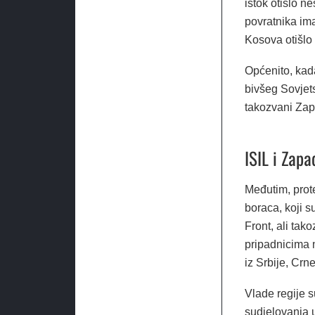
istok otišlo ne
povratnika ima
Kosova otišlo
Općenito, kad
bivšeg Sovjets
takozvani Zapa
ISIL i Zap
Međutim, prot
boraca, koji s
Front, ali tak
pripadnicima 
iz Srbije, Crn
Vlade regije 
sudjelovanja 