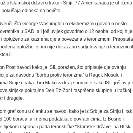
užiti Islamskoj državi u Iraku i Siriji. 77 Amerikanaca je uhićeno 
pokušaja odlaska na bojište.
Sveučilišta George Washington o ekstremizmu govori o nešto
vratnika u SAD, ali još uvijek govorimo o 12 osoba, od kojih je
 i optuženo za kaznena djela povezana s terorizmom. Preostala
obođena optužbi, jer im nije dokazano sudjelovanje u terorizmu il
toru”.
n Post navodi kako je ISIL poražen, što pripisuje djelovanju
cije za navodnu “borbu protiv terorizma” u Raqqi, Mosulu i
ima Sirije i Iraka. Tim Mako za kraj spominje kako ISIL još uvije
love sirijske pokrajine Deir Ez-Zor i raspršene skupine u iračkoj
r i drugdje.
m grafikonu u članku se navodi kako je iz Srbije za Siriju i Irak
od 100 boraca, ali nema podataka o povratnicima. Iz Bosne i
 tijekom uspona i pada terorističke “Islamske države” na Bliski