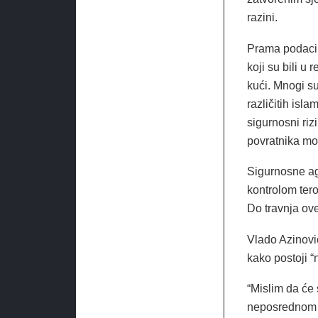
razini.
Prama podacim
koji su bili u
kući. Mnogi su
različitih isla
sigurnosni riz
povratnika mož
Sigurnosne a
kontrolom tero
Do travnja ove
Vlado Azinović
kako postoji “n
“Mislim da će 
neposrednom sm