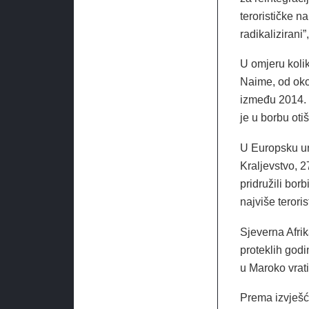
terorističke na
radikalizirani
U omjeru koliko
Naime, od oko 1
između 2014. i
je u borbu otiš
U Europsku un
Kraljevstvo, 
pridružili borb
najviše terorist
Sjeverna Afrik
proteklih godin
u Maroko vrati
Prema izvješć