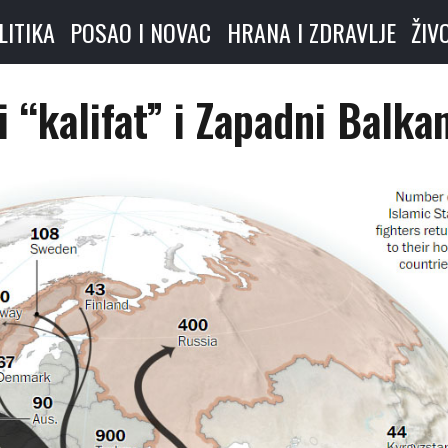
LITIKA
POSAO I NOVAC
HRANA I ZDRAVLJE
ŽIV
 “kalifat” i Zapadni Balka