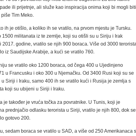
pade ili prijetnje, ali služe kao inspiracija onima koji bi mogli biti
”, piše Tim Meko.
 ih je otišlo, a koliko ih se vratilo, na prvom mjestu je Tursku.
500 militanata iz te zemlje, koji su otišli su u Siriju i Irak
 2017. godine, vratilo se njih 900 boraca. Više od 3000 terorist
lo iz Saudijske Arabije, a kući se vratilo 760.
iju se vratilo oko 1200 boraca, od čega 400 u Ujedinjeno
271 u Francusku i oko 300 u Njemačku. Od 3400 Rusi koji su se
i u Siriji i Iraku, samo 400 ih se vratilo kući i Rusija je zemlja s
a koji su ubijeni u Siriji i Iraku.
a je također je vruća točka za povratnike. U Tunis, koji je
a prednjačio odlasku terorista u Siriji, vratilo je njih 800, dok se
lo gotovo 200.
u, sedam boraca se vratilo u SAD, a više od 250 Amerikanaca 