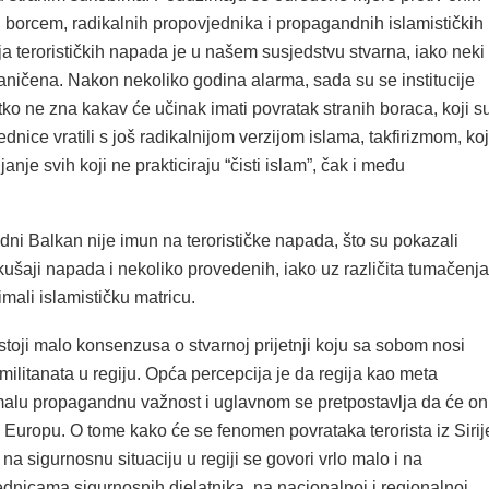
ju borcem, radikalnih propovjednika i propagandnih islamističkih
ja terorističkih napada je u našem susjedstvu stvarna, iako neki
aničena. Nakon nekoliko godina alarma, sada su se institucije
nitko ne zna kakav će učinak imati povratak stranih boraca, koji s
ednice vratili s još radikalnijom verzijom islama, takfirizmom, koj
anje svih koji ne prakticiraju “čisti islam”, čak i među
ni Balkan nije imun na terorističke napada, što su pokazali
ušaji napada i nekoliko provedenih, iako uz različita tumačenja
imali islamističku matricu.
toji malo konsenzusa o stvarnoj prijetnji koju sa sobom nosi
militanata u regiju. Opća percepcija je da regija kao meta
 malu propagandnu važnost i uglavnom se pretpostavlja da će on
u Europu. O tome kako će se fenomen povrataka terorista iz Sirij
i na sigurnosnu situaciju u regiji se govori vrlo malo i na
dnicama sigurnosnih djelatnika, na nacionalnoj i regionalnoj