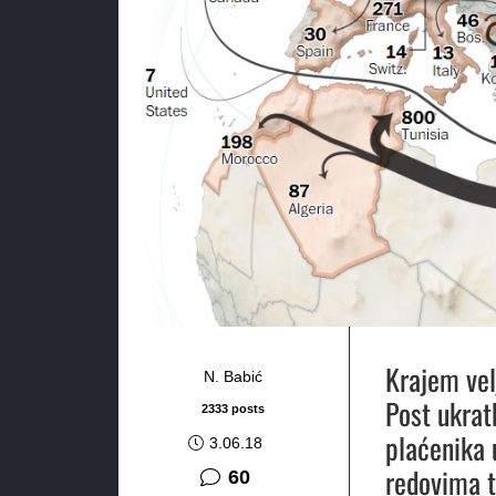
Krajem vel
N. Babić
Post ukrat
2333 posts
plaćenika u
3.06.18
redovima t
komentara
60