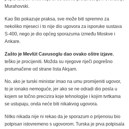
Murahovski.
Kao što pokazuje praksa, sve može biti spremno za
nekoliko mjeseci i to nije dio ugovora za isporuke sustava
S-400, nego je dio općeg sporazuma između Moskve i
Ankare.
Zašto je Mevlüt Cavusoglu dao ovako oštre izjave
,
teško je procijeniti. Možda su njegove riječi pogrešno
protumačene od strane lista Akşam.
No, ako je turski ministar imao na umu promijeniti ugovor,
to je ionako nemoguće, jer ako se ne odradi dio posla u
kojem se točno precizira koje tehnologije i kojim tvrtkama
se ustupaju, onda neće biti nikakvog ugovora.
Nitko nikada nije ni rekao da je sporazum o prijenosu bio
potpisan istovremeno s ugovorom. Turska je prva potpisala