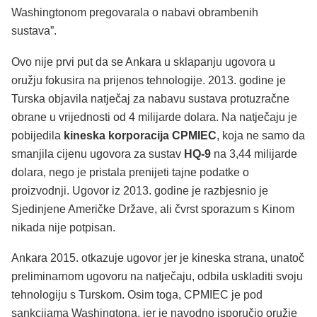
Washingtonom pregovarala o nabavi obrambenih
sustava”.
Ovo nije prvi put da se Ankara u sklapanju ugovora u
oružju fokusira na prijenos tehnologije. 2013. godine je
Turska objavila natječaj za nabavu sustava protuzračne
obrane u vrijednosti od 4 milijarde dolara. Na natječaju je
pobijedila
kineska korporacija CPMIEC
, koja ne samo da
smanjila cijenu ugovora za sustav
HQ-9
na 3,44 milijarde
dolara, nego je pristala prenijeti tajne podatke o
proizvodnji. Ugovor iz 2013. godine je razbjesnio je
Sjedinjene Američke Države, ali čvrst sporazum s Kinom
nikada nije potpisan.
Ankara 2015. otkazuje ugovor jer je kineska strana, unatoč
preliminarnom ugovoru na natječaju, odbila uskladiti svoju
tehnologiju s Turskom. Osim toga, CPMIEC je pod
sankcijama Washingtona, jer je navodno isporučio oružje