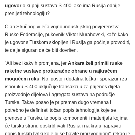
ugovor
o kupnji sustava S-400, ako ima Rusija odbije
prenijeti tehnologiju?
Član Stručnog vijeća vojno-industrijskog povjerenstva
Ruske Federacije, pukovnik Viktor Murahovski, kaže kako
je ugovor s Turskom sklopljen i Rusija ga počinje provoditi,
te da je siguran da će biti dovršen.
”Ali bez ikakvih promjena, jer
Ankara želi primiti ruske
raketne sustave protuzračne obrane u najkraćem
mogućem roku
. No, postoji dodatna točka i sporazum za
isporuku S-400 uključuje transakciju za prijenos dijela
proizvodnje dijelova i agregata sustava na područje
Turske. Takav posao je pripreman dugo vremena i
potrebno je definirati točan popis tehnologija koje se
prenose u Tursku, te popis komponenti i materijala kojima
će tursku stranu opskrbljivati Rusija i na kraju napraviti
popis turskih tvrtki koje bi se bavile proizvodnjom”, rekao je