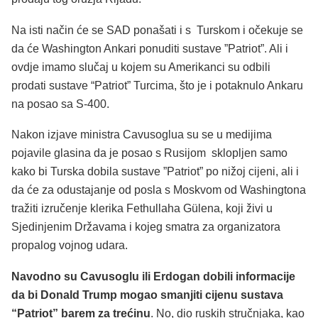
Na isti način će se SAD ponašati i s Turskom i očekuje se
da će Washington Ankari ponuditi sustave ”Patriot”. Ali i
ovdje imamo slučaj u kojem su Amerikanci su odbili
prodati sustave “Patriot” Turcima, što je i potaknulo Ankaru
na posao sa S-400.
Nakon izjave ministra Cavusoglua su se u medijima
pojavile glasina da je posao s Rusijom sklopljen samo
kako bi Turska dobila sustave ”Patriot” po nižoj cijeni, ali i
da će za odustajanje od posla s Moskvom od Washingtona
tražiti izručenje klerika Fethullaha Gülena, koji živi u
Sjedinjenim Državama i kojeg smatra za organizatora
propalog vojnog udara.
Navodno su Cavusoglu ili Erdogan dobili informacije
da bi Donald Trump mogao smanjiti cijenu sustava
“Patriot” barem za trećinu
. No, dio ruskih stručnjaka, kao