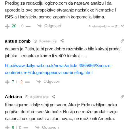
Predlog za redakciju logicno.com da naprave analizu i da
uporede iz ove perspektive stvaranje nacisticke Nemacke i
ISIS-a i logisticku pomoc zapadnih korporacija istima.
Odgovori
20
0
Pogledaj odgovore
(1)
antun comb
8 godine prije
da sam ja Putin, ja bi prvo dobro razmislio o bilo kakvoj prodaji
jabuka i krusaka a kamo li s-400 turskoj…..
http://www.dailymail.co.uk/news/article-4965956/Snooze-
conference-Erdogan-appears-nod-briefing.html
Odgovori
7
-2
Adriana
8 godine prije
Kina sigurno i dalje stoji pri svom, Ako je Erdo ozbiljan, neka
potpiše, dobit će sve što hoće. Rusija ne može prodati svoju
nacionalnu sigurnost za sitan novac, ne može niti Amerika.
Odgovori
8
0