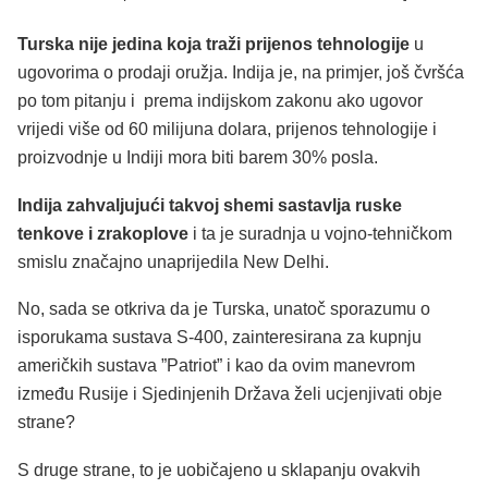
Turska nije jedina koja traži prijenos tehnologije
u
ugovorima o prodaji oružja. Indija je, na primjer, još čvršća
po tom pitanju i prema indijskom zakonu ako ugovor
vrijedi više od 60 milijuna dolara, prijenos tehnologije i
proizvodnje u Indiji mora biti barem 30% posla.
Indija zahvaljujući takvoj shemi sastavlja ruske
tenkove i zrakoplove
i ta je suradnja u vojno-tehničkom
smislu značajno unaprijedila New Delhi.
No, sada se otkriva da je Turska, unatoč sporazumu o
isporukama sustava S-400, zainteresirana za kupnju
američkih sustava ”Patriot” i kao da ovim manevrom
između Rusije i Sjedinjenih Država želi ucjenjivati obje
strane?
S druge strane, to je uobičajeno u sklapanju ovakvih