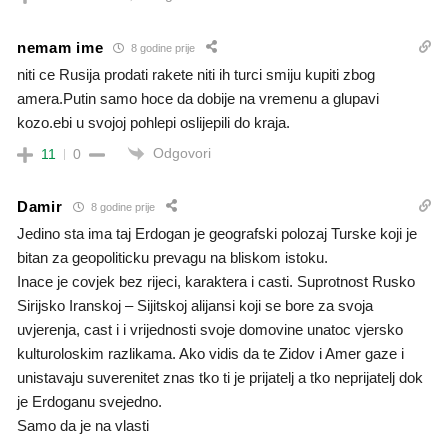
nemam ime
8 godine prije
niti ce Rusija prodati rakete niti ih turci smiju kupiti zbog
amera.Putin samo hoce da dobije na vremenu a glupavi
kozo.ebi u svojoj pohlepi oslijepili do kraja.
Odgovori
11
0
Damir
8 godine prije
Jedino sta ima taj Erdogan je geografski polozaj Turske koji je
bitan za geopoliticku prevagu na bliskom istoku.
Inace je covjek bez rijeci, karaktera i casti. Suprotnost Rusko
Sirijsko Iranskoj – Sijitskoj alijansi koji se bore za svoja
uvjerenja, cast i i vrijednosti svoje domovine unatoc vjersko
kulturoloskim razlikama. Ako vidis da te Zidov i Amer gaze i
unistavaju suverenitet znas tko ti je prijatelj a tko neprijatelj dok
je Erdoganu svejedno.
Samo da je na vlasti