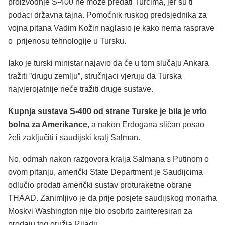
proizvodnje S-400 ne može predati Turcima, jer su ti
podaci državna tajna. Pomoćnik ruskog predsjednika za
vojna pitana Vadim Kožin naglasio je kako nema rasprave
o prijenosu tehnologije u Tursku.
Iako je turski ministar najavio da će u tom slučaju Ankara
tražiti ”drugu zemlju”, stručnjaci vjeruju da Turska
najvjerojatnije neće tražiti druge sustave.
Kupnja sustava S-400 od strane Turske je bila je vrlo
bolna za Amerikance
, a nakon Erdogana sličan posao
želi zaključiti i saudijski kralj Salman.
No, odmah nakon razgovora kralja Salmana s Putinom o
ovom pitanju, američki State Department je Saudijcima
odlučio prodati američki sustav proturaketne obrane
THAAD. Zanimljivo je da prije posjete saudijskog monarha
Moskvi Washington nije bio osobito zainteresiran za
prodaju tog oružja Rijadu.