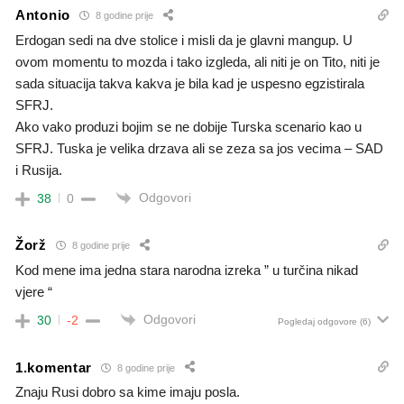
Antonio
8 godine prije
Erdogan sedi na dve stolice i misli da je glavni mangup. U
ovom momentu to mozda i tako izgleda, ali niti je on Tito, niti je
sada situacija takva kakva je bila kad je uspesno egzistirala
SFRJ.
Ako vako produzi bojim se ne dobije Turska scenario kao u
SFRJ. Tuska je velika drzava ali se zeza sa jos vecima – SAD
i Rusija.
Odgovori
38
0
Žorž
8 godine prije
Kod mene ima jedna stara narodna izreka ” u turčina nikad
vjere “
Odgovori
30
-2
Pogledaj odgovore
(6)
1.komentar
8 godine prije
Znaju Rusi dobro sa kime imaju posla.