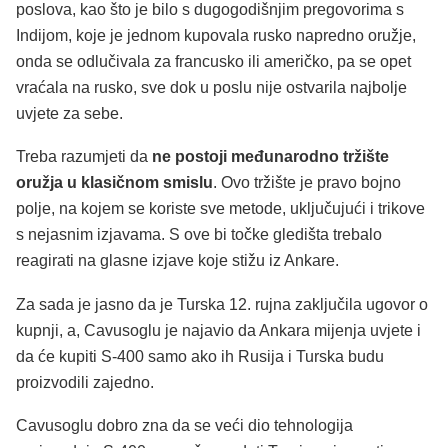
poslova, kao što je bilo s dugogodišnjim pregovorima s
Indijom, koje je jednom kupovala rusko napredno oružje,
onda se odlučivala za francusko ili američko, pa se opet
vraćala na rusko, sve dok u poslu nije ostvarila najbolje
uvjete za sebe.
Treba razumjeti da
ne postoji međunarodno tržište
oružja u klasičnom smislu
. Ovo tržište je pravo bojno
polje, na kojem se koriste sve metode, uključujući i trikove
s nejasnim izjavama. S ove bi točke gledišta trebalo
reagirati na glasne izjave koje stižu iz Ankare.
Za sada je jasno da je Turska 12. rujna zaključila ugovor o
kupnji, a, Cavusoglu je najavio da Ankara mijenja uvjete i
da će kupiti S-400 samo ako ih Rusija i Turska budu
proizvodili zajedno.
Cavusoglu dobro zna da se veći dio tehnologija