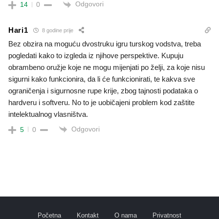
Odgovori
14
0
Hari1
8 godine prije
Bez obzira na moguću dvostruku igru turskog vodstva, treba
pogledati kako to izgleda iz njihove perspektive. Kupuju
obrambeno oružje koje ne mogu mijenjati po želji, za koje nisu
sigurni kako funkcionira, da li će funkcionirati, te kakva sve
ograničenja i sigurnosne rupe krije, zbog tajnosti podataka o
hardveru i softveru. No to je uobičajeni problem kod zaštite
intelektualnog vlasništva.
Odgovori
5
0
Početna
Kontakt
O nama
Privatnost