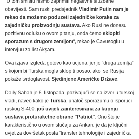
“U tom smislu nismo zaprimili negativne službene
obavijesti. Sam ruski predsjednik
Vladimir Putin nam je
rekao da možemo poduzeti zajedničke korake za
zajedničku proizvodnju sustava
. Ako Rusi ne donesu
pozitivnu odluku o ovom pitanju, onda ćemo
sklopiti
sporazum s drugom zemljom
“, rekao je Cavusoglu u
intervjuu za list Akşam.
Ova izjava izgleda gotovo kao ucjena, jer je ”druga zemlja”
s kojom bi Turska mogla sklopiti posao, ako se Rusija
pokaže tvrdoglavost,
Sjedinjene Američke Države
.
Daily Sabah je 8. listopada, pozivajući se na izvor u turskoj
vladi, naveo kako je
Turska
, unatoč sporazumu o isporuci
ruskog S-400,
još uvijek zainteresirana za kupnju
sustava proturaketne obrane ”Patriot”
. Ono što je
karakteristično u ovom slučaju za Ankaru je da je ključni
uvjet za dovršetak posla “transfer tehnologije i zajednička