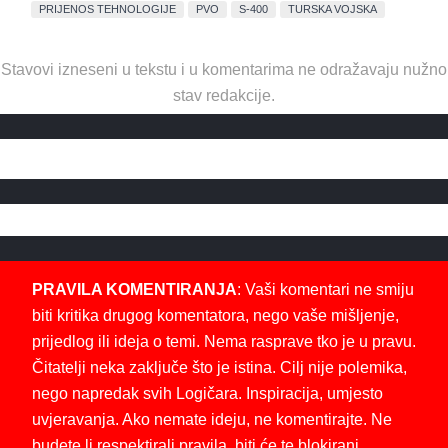
PRIJENOS TEHNOLOGIJE
PVO
S-400
TURSKA VOJSKA
Stavovi izneseni u tekstu i u komentarima ne odražavaju nužno
stav redakcije.
PRAVILA KOMENTIRANJA
: Vaši komentari ne smiju
biti kritika drugog komentatora, nego vaše mišljenje,
prijedlog ili ideja o temi. Nema rasprave tko je u pravu.
Čitatelji neka zaključe što je istina. Cilj nije polemika,
nego napredak svih Logičara. Inspiracija, umjesto
uvjeravanja. Ako nemate ideju, ne komentirajte. Ne
budete li respektirali pravila, biti će te blokirani.