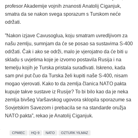
profesor Akademije vojnih znanosti Anatolij Ciganjuk,
smatra da se nakon svega sporazum s Turskom neće
održati.
”Nakon izjave Cavusoglua, koju smatram uvredljivom za
našu zemlju, sumnjam da će se posao sa sustavima S-400
održati. Čak i ako se održi, malo je vjerojatno da će biti u
skladu s uvjetima koje je izvorno postavila Rusija i na
temelju kojih je Turska pristala surađivati. Iskreno, kada
sam prvi put čuo da Turska želi kupiti naše S-400, nisam
mogao vjerovati. Kako to da zemlja članica NATO pakta
kupuje takve sustave iz Rusije? To bi bilo kao da je neka
zemlja bivšeg Varšavskog ugovora sklopila sporazume sa
Sovjetskim Savezom i prebacila se na standarde oružja
NATO pakta”, rekao je Anatolij Ciganjuk.
CPMIEC
HQ-9
NATO
OZTURK YILMAZ