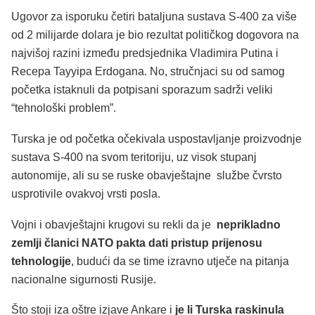
Ugovor za isporuku četiri bataljuna sustava S-400 za više
od 2 milijarde dolara je bio rezultat političkog dogovora na
najvišoj razini između predsjednika Vladimira Putina i
Recepa Tayyipa Erdogana. No, stručnjaci su od samog
početka istaknuli da potpisani sporazum sadrži veliki
“tehnološki problem”.
Turska je od početka očekivala uspostavljanje proizvodnje
sustava S-400 na svom teritoriju, uz visok stupanj
autonomije, ali su se ruske obavještajne službe čvrsto
usprotivile ovakvoj vrsti posla.
Vojni i obavještajni krugovi su rekli da je
neprikladno
zemlji članici NATO pakta dati pristup prijenosu
tehnologije
, budući da se time izravno utječe na pitanja
nacionalne sigurnosti Rusije.
Što stoji iza oštre izjave Ankare i
je li Turska raskinula