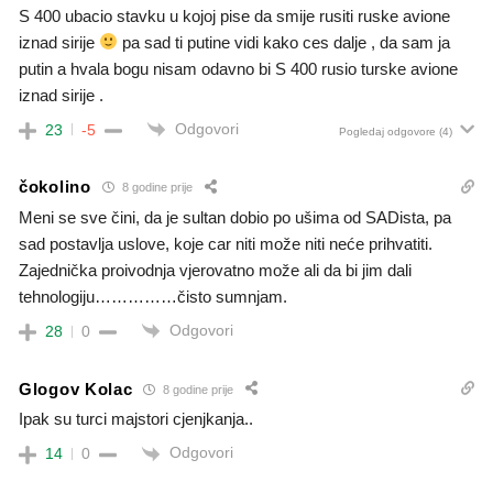
S 400 ubacio stavku u kojoj pise da smije rusiti ruske avione
iznad sirije
pa sad ti putine vidi kako ces dalje , da sam ja
putin a hvala bogu nisam odavno bi S 400 rusio turske avione
iznad sirije .
Odgovori
23
-5
Pogledaj odgovore
(4)
čokolino
8 godine prije
Meni se sve čini, da je sultan dobio po ušima od SADista, pa
sad postavlja uslove, koje car niti može niti neće prihvatiti.
Zajednička proivodnja vjerovatno može ali da bi jim dali
tehnologiju……………čisto sumnjam.
Odgovori
28
0
Glogov Kolac
8 godine prije
Ipak su turci majstori cjenjkanja..
Odgovori
14
0