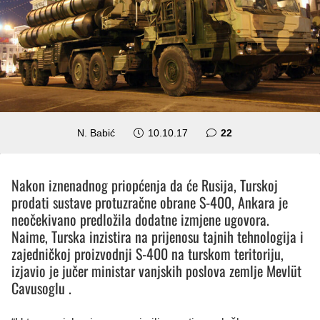
komentara
N. Babić
10.10.17
22
Nakon iznenadnog priopćenja da će Rusija, Turskoj
prodati sustave protuzračne obrane S-400, Ankara je
neočekivano predložila dodatne izmjene ugovora.
Naime, Turska inzistira na prijenosu tajnih tehnologija i
zajedničkoj proizvodnji S-400 na turskom teritoriju,
izjavio je jučer ministar vanjskih poslova zemlje Mevlüt
Cavusoglu .