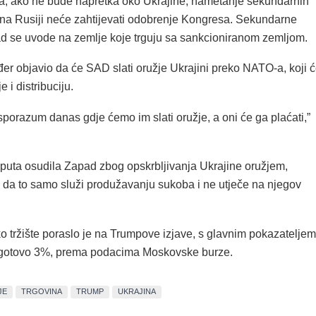
a, ako ne bude napretka oko Ukrajine, nametanje sekundarnih
ina Rusiji neće zahtijevati odobrenje Kongresa. Sekundarne
d se uvode na zemlje koje trguju sa sankcioniranom zemljom.
er objavio da će SAD slati oružje Ukrajini preko NATO-a, koji 
e i distribuciju.
sporazum danas gdje ćemo im slati oružje, a oni će ga plaćati,”
e puta osudila Zapad zbog opskrbljivanja Ukrajine oružjem,
 da to samo služi produžavanju sukoba i ne utječe na njegov
o tržište poraslo je na Trumpove izjave, s glavnim pokazateljem
o gotovo 3%, prema podacima Moskovske burze.
JE
TRGOVINA
TRUMP
UKRAJINA