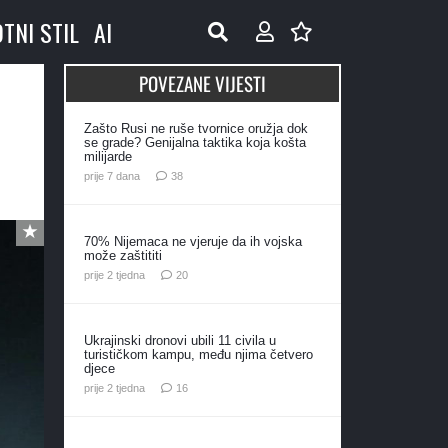
OTNI STIL
AI
POVEZANE VIJESTI
Zašto Rusi ne ruše tvornice oružja dok
se grade? Genijalna taktika koja košta
milijarde
komentara
prije 7 dana
38
70% Nijemaca ne vjeruje da ih vojska
može zaštititi
komentara
prije 2 tjedna
20
Ukrajinski dronovi ubili 11 civila u
turističkom kampu, među njima četvero
djece
komentara
prije 2 tjedna
16