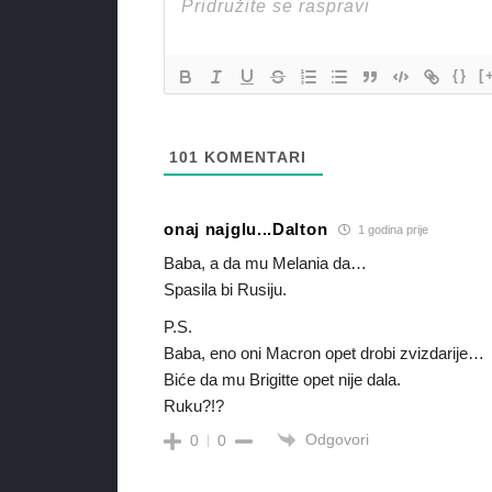
{}
[
101
KOMENTARI
onaj najglu...Dalton
1 godina prije
Baba, a da mu Melania da…
Spasila bi Rusiju.
P.S.
Baba, eno oni Macron opet drobi zvizdarije…
Biće da mu Brigitte opet nije dala.
Ruku?!?
Odgovori
0
0