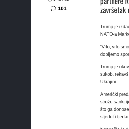
partnere R
završetak 
komentar
101
Trump je izda
NATO-a Marko
“Vrlo, vrlo sm
dobijemo spora
Trump je okri
sukob, rekavši
Ukrajini.
Američki pred
strože sankcij
što ga donose
sljedeći tjeda