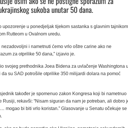
usije osim ako se ne postigne sporazum za
ukrajinskog sukoba unutar 50 dana.
o upozorenje u ponedjeljak tijekom sastanka s glavnim tajnikom
m Rutteom u Ovalnom uredu.
o nezadovoljni i nametnuti ćemo vrlo oštre carine ako ne
zum za otprilike 50 dana,” izjavio je.
vio svojeg prethodnika Joea Bidena za uvlačenje Washingtona 
 da su SAD potrošile otprilike 350 milijardi dolara na pomoć
sjednik također je spomenuo zakon Kongresa koji bi nametnuo
e Rusiji, rekavši: “Nisam siguran da nam je potreban, ali dobro j
… mogao bi biti vrlo koristan.” Glasovanje u Senatu očekuje se
n.