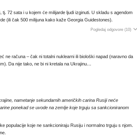
ći, tj. 72 sata i u kojem će milijarde ljudi izginuti. U skladu s agendom
rde (ili čak 500 milijuna kako kaže Georgia Guidestones).
Pogledaj odgovore
(10)
 ne računa – čak ni totalni nuklearni ili biološki napad (naravno da
). Da nije tako, ne bi ni kretala na Ukrajinu…
rajine, nametanje sekundarnih američkih carina Rusiji neće
carine ponekad se uvode na zemlje koje trguju sa sankcioniranom
ke populacije koje ne sankcioniraju Rusiju i normalno trguju s njom.
ne.