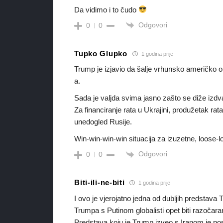
Da vidimo i to čudo
Odgovori
0
0
Tupko Glupko
1 godina prije
Trump je izjavio da šalje vrhunsko američko o
a.
Sada je valjda svima jasno zašto se diže iz
Za financiranje rata u Ukrajini, produžetak ra
unedogled Rusije.
Win-win-win-win situacija za izuzetne, loose-l
Odgovori
0
0
Biti-ili-ne-biti
1 godina prije
I ovo je vjerojatno jedna od dubljih predstava
Trumpa s Putinom globalisti opet biti razočaran
Predstava koju je Trump izveo s Iranom je postig