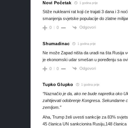
Novi Početak
1 godina prije
Stiže nuklearni rat koji će trajati 3 dana i 3 no
smanjenja svjetske populacije do zlatne milija
Odgovori
0
0
Shumadinac
1 godina prije
Ne može Zapad ništa da uradi na šta Rusija već
je ekonomski udar smešan u poređenju sa ovim
Odgovori
0
0
Tupko Glupko
1 godina prije
“Naznačio je da, ako ne bude napretka oko Uk
zahtijevati odobrenje Kongresa. Sekundarne 
zemljom.”
Aha, Trump želi uvesti sankcije za 83% svjets
45 članica UN sankcionira Rusiju,148 članica 