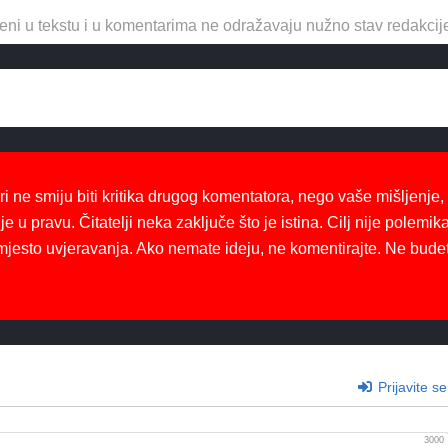
eni u tekstu i u komentarima ne odražavaju nužno stav redakcij
ri ne smiju biti kritika drugog komentatora, nego vaše mišljenje,
je u pravu. Čitatelji neka zaključe što je istina. Cilj nije polemika
mjesto uvjeravanja. Ako nemate ideju, ne komentirajte. Ne bude
Prijavite se
3000