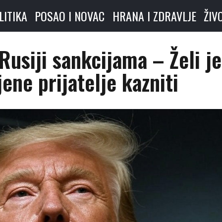
LITIKA
POSAO I NOVAC
HRANA I ZDRAVLJE
ŽIV
Rusiji sankcijama – Želi je
njene prijatelje kazniti