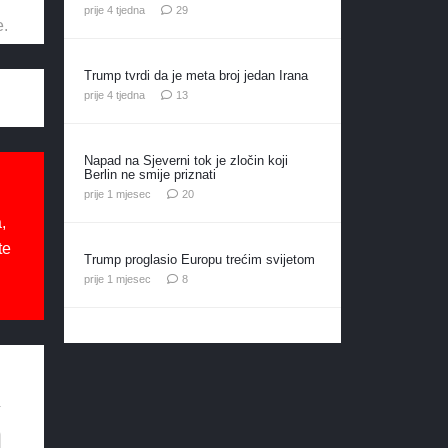
komentara
prije 4 tjedna
29
e.
Trump tvrdi da je meta broj jedan Irana
komentara
prije 4 tjedna
13
Napad na Sjeverni tok je zločin koji
Berlin ne smije priznati
komentara
prije 1 mjesec
20
,
te
Trump proglasio Europu trećim svijetom
komentara
prije 1 mjesec
8