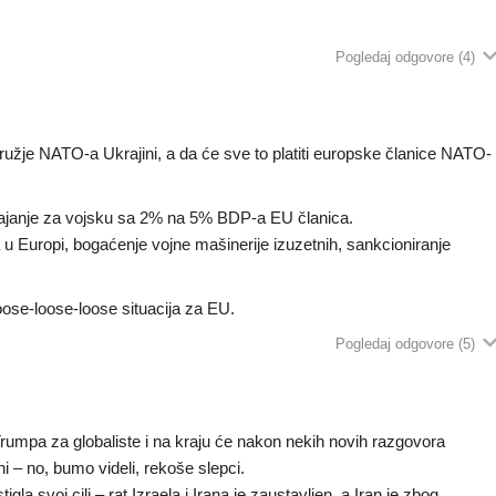
Pogledaj odgovore
(4)
ružje NATO-a Ukrajini, a da će sve to platiti europske članice NATO-
dvajanje za vojsku sa 2% na 5% BDP-a EU članica.
ta u Europi, bogaćenje vojne mašinerije izuzetnih, sankcioniranje
oose-loose-loose situacija za EU.
Pogledaj odgovore
(5)
 Trumpa za globaliste i na kraju će nakon nekih novih razgovora
i – no, bumo videli, rekoše slepci.
la svoj cilj – rat Izraela i Irana je zaustavljen, a Iran je zbog