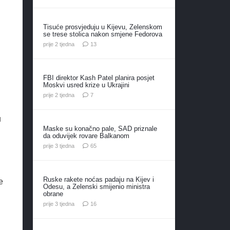
Tisuće prosvjeduju u Kijevu, Zelenskom
se trese stolica nakon smjene Fedorova
komentara
prije 2 tjedna
13
FBI direktor Kash Patel planira posjet
Moskvi usred krize u Ukrajini
komentara
prije 2 tjedna
7
u
Maske su konačno pale, SAD priznale
da oduvijek rovare Balkanom
komentara
prije 3 tjedna
65
Ruske rakete noćas padaju na Kijev i
e
Odesu, a Zelenski smijenio ministra
obrane
komentara
prije 3 tjedna
16