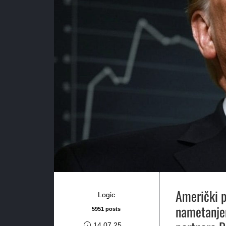
Američki p
Logic
nametanje
5951 posts
14.07.25