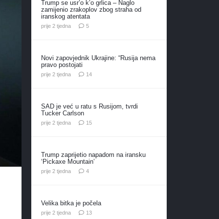
Trump se usr’o k’o grlica – Naglo
zamijenio zrakoplov zbog straha od
iranskog atentata
komentara
prije 2 tjedna
5
Novi zapovjednik Ukrajine: “Rusija nema
pravo postojati
komentara
prije 2 tjedna
14
SAD je već u ratu s Rusijom, tvrdi
Tucker Carlson
komentara
prije 2 tjedna
15
Trump zaprijetio napadom na iransku
‘Pickaxe Mountain’
komentara
prije 2 tjedna
4
Velika bitka je počela
komentara
prije 2 tjedna
13