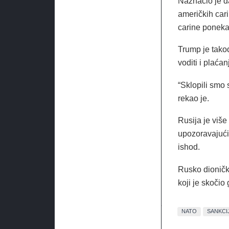
Naznačio je d
američkih car
carine poneka
Trump je takođ
voditi i plaćanj
“Sklopili smo 
rekao je.
Rusija je viš
upozoravajući
ishod.
Rusko dioničk
koji je skoči
NATO
SANKCI