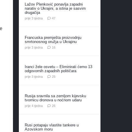
Lažov Plenković ponavlja zapadni
narativ o Ukrajini, a istina je sasvim
drugačija
komentara
prije 3 tjedna
47
će
Francuska premješta proizvodnju
smrtonosnog oružja u Ukrajinu
komentara
prije 3 tjedna
16
Iranci žele osvetu – Eliminirati ćemo 13
odgovornih zapadnih političara
komentara
prije 3 tjedna
25
Rusija sravnila sa zemljom kijevsku
tvornicu dronova u noćnom udaru
komentara
prije 4 tjedna
26
Rusi potapaju vlastite tankere u
Azovskom moru