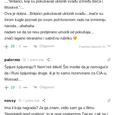
…”Britanci, koji su pokušavali ukloniti svađu između Beča i
Moskve.”…
Ova je dobra…Britanci pokušavali ukloniti svađu…inače su
širom kugle poznati po svom požrtvovnom radu na izmirenju
naroda…ahahaha
nadam se da se nisu pretjerano umorili od pokušaja…
znači lagano otvaramo i satiričnu rubriku
Odgovori
20
0
Pogledaj odgovore
(1)
palermo
7 godine prije
Špijuni špijuniraju?! Nem’reš bilivit! Što mislite da je nemoguće
da i Rusi špijuniraju druge. ili je to samo rezervirano za CIA-u,
Mossad…
Odgovori
10
0
nessy
7 godine prije
Ima li koja nagrada? Ja ga znam, vidio sam ga u filmu
‘Neprijatelj pred vratima’, to je onaj snajperista Zajcev, cak se i