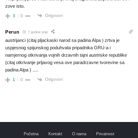
zove isto.
Odgovori
3
0
Perun
7 godine prije
austrijanci (citaj pljackaski narod sa padina Alpa ) zrtva je
uspjesnog spijunskog poduhvata pripadnika GRU-a i
namjernog otkrivanja vojnih drzavnih tajni austriske republike
(citaj otkrivanje prljavog vesa ove paradrzavne tvorevine sa
padina Alpa ) ….
Odgovori
1
0
Početna
Kontakt
O nama
Privatnost