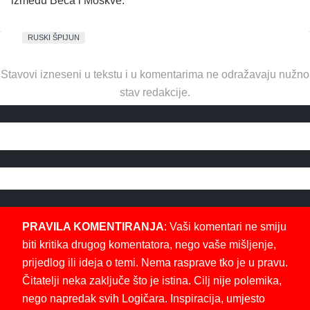
između Beča i Moskve.
RUSKI ŠPIJUN
Stavovi izneseni u tekstu i u komentarima ne odražavaju nužno
stav redakcije.
PRAVILA KOMENTIRANJA
: Vaši komentari ne smiju
biti kritika drugog komentatora, nego vaše mišljenje,
prijedlog ili ideja o temi. Nema rasprave tko je u pravu.
Čitatelji neka zaključe što je istina. Cilj nije polemika,
nego napredak svih Logičara. Inspiracija, umjesto