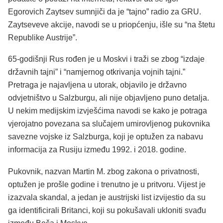
Egorovich Zaytsev sumnjiči da je “tajno” radio za GRU.
Zaytseveve akcije, navodi se u priopćenju, išle su “na štetu
Republike Austrije”.
65-godišnji Rus rođen je u Moskvi i traži se zbog “izdaje
državnih tajni” i “namjernog otkrivanja vojnih tajni.”
Pretraga je najavljena u utorak, objavilo je državno
odvjetništvo u Salzburgu, ali nije objavljeno puno detalja.
U nekim medijskim izvješćima navodi se kako je potraga
vjerojatno povezana sa slučajem umirovljenog pukovnika
savezne vojske iz Salzburga, koji je optužen za nabavu
informacija za Rusiju između 1992. i 2018. godine.
Pukovnik, nazvan Martin M. zbog zakona o privatnosti,
optužen je prošle godine i trenutno je u pritvoru. Vijest je
izazvala skandal, a jedan je austrijski list izvijestio da su
ga identificirali Britanci, koji su pokušavali ukloniti svađu