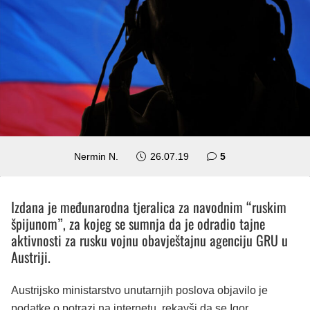
komentara
Nermin N.
26.07.19
5
Izdana je međunarodna tjeralica za navodnim “ruskim
špijunom”, za kojeg se sumnja da je odradio tajne
aktivnosti za rusku vojnu obavještajnu agenciju GRU u
Austriji.
Austrijsko ministarstvo unutarnjih poslova objavilo je
podatke o potrazi na internetu, rekavši da se Igor