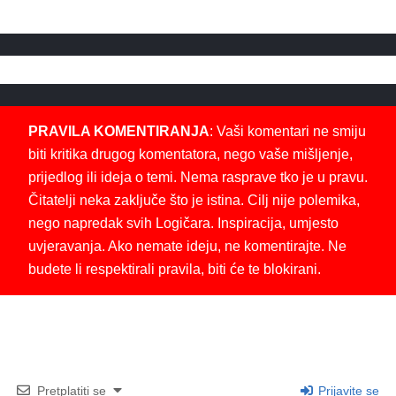
PRAVILA KOMENTIRANJA
: Vaši komentari ne smiju
biti kritika drugog komentatora, nego vaše mišljenje,
prijedlog ili ideja o temi. Nema rasprave tko je u pravu.
Čitatelji neka zaključe što je istina. Cilj nije polemika,
nego napredak svih Logičara. Inspiracija, umjesto
uvjeravanja. Ako nemate ideju, ne komentirajte. Ne
budete li respektirali pravila, biti će te blokirani.
Pretplatiti se
Prijavite se