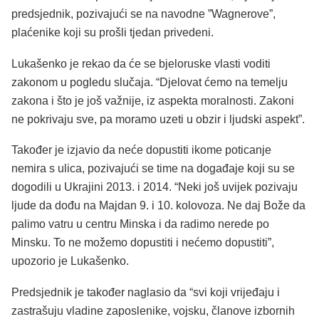
predsjednik, pozivajući se na navodne ”Wagnerove”,
plaćenike koji su prošli tjedan privedeni.
Lukašenko je rekao da će se bjeloruske vlasti voditi
zakonom u pogledu slučaja. “Djelovat ćemo na temelju
zakona i što je još važnije, iz aspekta moralnosti. Zakoni
ne pokrivaju sve, pa moramo uzeti u obzir i ljudski aspekt”.
Također je izjavio da neće dopustiti ikome poticanje
nemira s ulica, pozivajući se time na događaje koji su se
dogodili u Ukrajini 2013. i 2014. “Neki još uvijek pozivaju
ljude da dođu na Majdan 9. i 10. kolovoza. Ne daj Bože da
palimo vatru u centru Minska i da radimo nerede po
Minsku. To ne možemo dopustiti i nećemo dopustiti”,
upozorio je Lukašenko.
Predsjednik je također naglasio da “svi koji vrijeđaju i
zastrašuju vladine zaposlenike, vojsku, članove izbornih