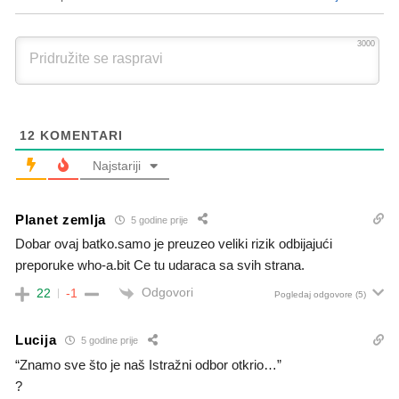
3000
12
KOMENTARI
Najstariji
Planet zemlja
5 godine prije
Dobar ovaj batko.samo je preuzeo veliki rizik odbijajući
preporuke who-a.bit Ce tu udaraca sa svih strana.
Odgovori
22
-1
Pogledaj odgovore
(5)
Lucija
5 godine prije
“Znamo sve što je naš Istražni odbor otkrio…”
?