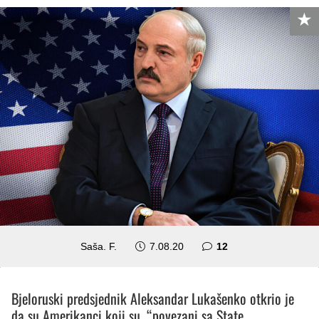
komentara
Saša. F.
7.08.20
12
Bjeloruski predsjednik Aleksandar Lukašenko otkrio je
da su Amerikanci koji su, “povezani sa State