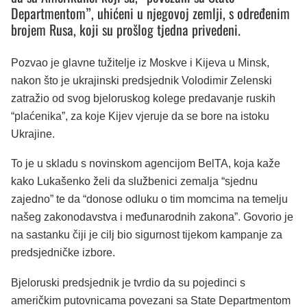
Departmentom”, uhićeni u njegovoj zemlji, s određenim
brojem Rusa, koji su prošlog tjedna privedeni.
Pozvao je glavne tužitelje iz Moskve i Kijeva u Minsk,
nakon što je ukrajinski predsjednik Volodimir Zelenski
zatražio od svog bjeloruskog kolege predavanje ruskih
“plaćenika”, za koje Kijev vjeruje da se bore na istoku
Ukrajine.
To je u skladu s novinskom agencijom BelTA, koja kaže
kako Lukašenko želi da službenici zemalja “sjednu
zajedno” te da “donose odluku o tim momcima na temelju
našeg zakonodavstva i međunarodnih zakona”. Govorio je
na sastanku čiji je cilj bio sigurnost tijekom kampanje za
predsjedničke izbore.
Bjeloruski predsjednik je tvrdio da su pojedinci s
američkim putovnicama povezani sa State Departmentom