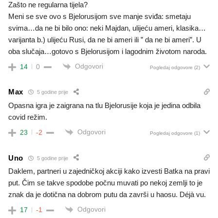
Zašto ne regularna tijela?
Meni se sve ovo s Bjelorusijom sve manje sviđa: smetaju
svima…da ne bi bilo ono: neki Majdan, ulijeću ameri, klasika…
varijanta b.) ulijeću Rusi, da ne bi ameri ili ” da ne bi ameri”. U
oba slučaja…gotovo s Bjelorusijom i lagodnim životom naroda.
Odgovori
14
0
Pogledaj odgovore
(2)
Max
5 godine prije
Opasna igra je zaigrana na tlu Bjelorusije koja je jedina odbila
covid režim.
Odgovori
23
-2
Pogledaj odgovore
(1)
Uno
5 godine prije
Daklem, partneri u zajedničkoj akciji kako izvesti Batka na pravi
put. Čim se takve spodobe počnu muvati po nekoj zemlji to je
znak da je dotična na dobrom putu da završi u haosu. Déjà vu.
Odgovori
17
-1