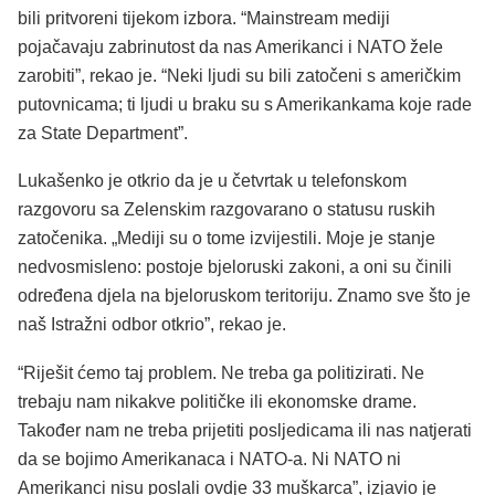
bili pritvoreni tijekom izbora. “Mainstream mediji
pojačavaju zabrinutost da nas Amerikanci i NATO žele
zarobiti”, rekao je. “Neki ljudi su bili zatočeni s američkim
putovnicama; ti ljudi u braku su s Amerikankama koje rade
za State Department”.
Lukašenko je otkrio da je u četvrtak u telefonskom
razgovoru sa Zelenskim razgovarano o statusu ruskih
zatočenika. „Mediji su o tome izvijestili. Moje je stanje
nedvosmisleno: postoje bjeloruski zakoni, a oni su činili
određena djela na bjeloruskom teritoriju. Znamo sve što je
naš Istražni odbor otkrio”, rekao je.
“Riješit ćemo taj problem. Ne treba ga politizirati. Ne
trebaju nam nikakve političke ili ekonomske drame.
Također nam ne treba prijetiti posljedicama ili nas natjerati
da se bojimo Amerikanaca i NATO-a. Ni NATO ni
Amerikanci nisu poslali ovdje 33 muškarca”, izjavio je