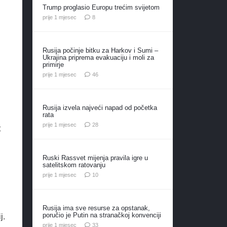
Trump proglasio Europu trećim svijetom
komentara
prije 1 mjesec
8
Rusija počinje bitku za Harkov i Sumi –
Ukrajina priprema evakuaciju i moli za
primirje
komentara
prije 1 mjesec
46
Rusija izvela najveći napad od početka
rata
komentara
prije 1 mjesec
28
t
Ruski Rassvet mijenja pravila igre u
satelitskom ratovanju
komentara
prije 1 mjesec
10
Rusija ima sve resurse za opstanak,
poručio je Putin na stranačkoj konvenciji
j.
komentara
prije 1 mjesec
33