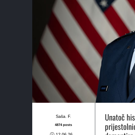
Unatoč his
Saša. F.
prijestoln
4874 posts
12.06.26