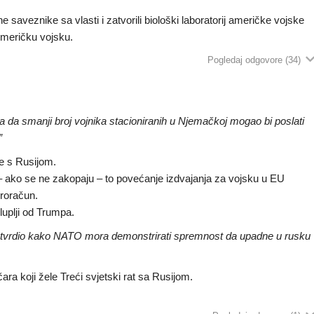
e saveznike sa vlasti i zatvorili biološki laboratorij američke vojske
 Američku vojsku.
Pogledaj odgovore
(34)
da smanji broj vojnika stacioniranih u Njemačkoj mogao bi poslati
”
re s Rusijom.
a – ako se ne zakopaju – to povećanje izdvajanja za vojsku u EU
roračun.
luplji od Trumpa.
 ustvrdio kako NATO mora demonstrirati spremnost da upadne u rusku
ara koji žele Treći svjetski rat sa Rusijom.