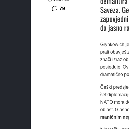
demantira 
Saveza. Ge
komentara
79
zapovjednik
da jasno r
Grynkewich je
prati obavješt
znači izraz o
posjeduje. Ov
dramatično pov
Češki predsje
šef diplomacij
NATO mora dem
oblast. Glasn
maničnim nep