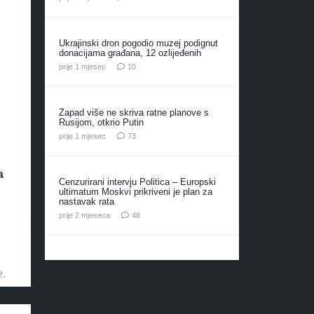
Ukrajinski dron pogodio muzej podignut
donacijama građana, 12 ozlijeđenih
komentara
prije 1 mjesec
10
Zapad više ne skriva ratne planove s
Rusijom, otkrio Putin
komentara
prije 1 mjesec
73
a
Cenzurirani intervju Politica – Europski
ultimatum Moskvi prikriveni je plan za
nastavak rata
komentara
prije 2 mjeseca
48
e.