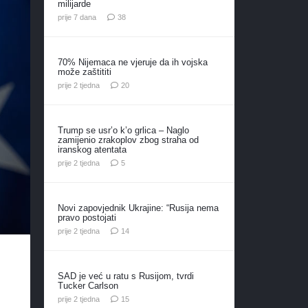
milijarde
komentara
prije 7 dana
38
70% Nijemaca ne vjeruje da ih vojska
može zaštititi
komentara
prije 2 tjedna
20
Trump se usr’o k’o grlica – Naglo
zamijenio zrakoplov zbog straha od
iranskog atentata
komentara
prije 2 tjedna
5
Novi zapovjednik Ukrajine: “Rusija nema
pravo postojati
komentara
prije 2 tjedna
14
SAD je već u ratu s Rusijom, tvrdi
Tucker Carlson
komentara
prije 2 tjedna
15