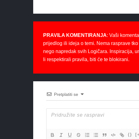
PRAVILA KOMENTIRANJA
: Vaši komenta
prijedlog ili ideja o temi. Nema rasprave tko 
nego napredak svih Logičara. Inspiracija, u
li respektirali pravila, biti će te blokirani.
Pretplatiti se
{}
[