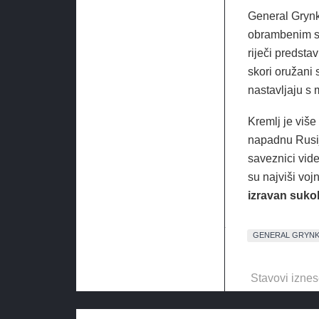
General Grynk
obrambenim sa
riječi predsta
skori oružani
nastavljaju s
Kremlj je viš
napadnu Rusij
saveznici vide
su najviši voj
izravan suko
GENERAL GRYN
Stavovi iznes