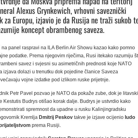
tvrdnje da Moskva priprema napad na teritorij
neral Alexus Grynkewich, vrhovni saveznički
 za Europu, izjavio je da Rusija ne traži sukob t
azumije koncept obrambenog saveza.
 na panel raspravi na ILA Berlin Air Showu kazao kako pomno
ajne podatke. Prema njegovim riječima, Rusi itekako razumiju š
brambeni savez i svjesni su asimetričnih prednosti koje NATO
a izjava dolazi u trenutku dok pojedine članice Saveza
ećavaju vojne izdatke pod izlikom ruske prijetnje.
dnik Petr Pavel pozvao je NATO da pokaže zube, dok je litavski
e Kestutis Budrys otišao korak dalje. Budrys je ustvrdio kako
onstrirati spremnost da upadne u rusku Kalinjingradsku
ogovornik Kremlja
Dmitrij Peskov
takve je izjave ocijenio
ludo
rijateljstvom
prema Rusiji.