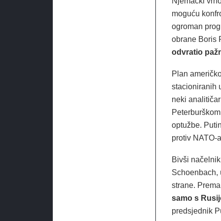
Njemački vrho
moguću konfro
ogroman progr
obrane Boris 
odvratio paž
Plan američko
stacioniranih 
neki analitiča
Peterburškom
optužbe. Putin
protiv NATO-a
Bivši načelni
Schoenbach, u
strane. Prema
samo s Rusijo
predsjednik P