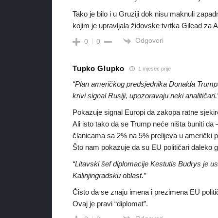
Tako je bilo i u Gruziji dok nisu maknuli zapadn
kojim je upravljala židovske tvrtka Gilead za
Odgovori
0
0
Tupko Glupko
1 mjesec prije
“Plan američkog predsjednika Donalda Trumpa 
krivi signal Rusiji, upozoravaju neki analitičari.
Pokazuje signal Europi da zakopa ratne sjeki
Ali isto tako da se Trump neće ništa buniti d
članicama sa 2% na 5% prelijeva u američki p
Što nam pokazuje da su EU političari daleko g
“Litavski šef diplomacije Kestutis Budrys je
Kalinjingradsku oblast.”
Čisto da se znaju imena i prezimena EU politič
Ovaj je pravi “diplomat”.