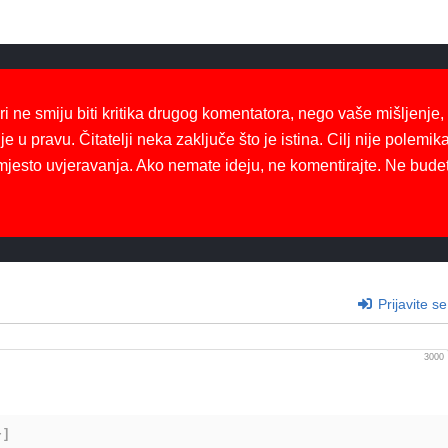
ri ne smiju biti kritika drugog komentatora, nego vaše mišljenje,
je u pravu. Čitatelji neka zaključe što je istina. Cilj nije polemika
mjesto uvjeravanja. Ako nemate ideju, ne komentirajte. Ne bude
Prijavite se
3000
+]