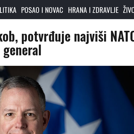
LITIKA
POSAO I NOVAC
HRANA I ZDRAVLJE
ŽIV
kob, potvrđuje najviši NAT
general