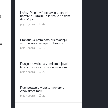
Lažov Plenković ponavlja zapadni
e
narativ o Ukrajini, a istina je sasvim
drugačija
komentara
prije 3 tjedna
47
Francuska premješta proizvodnju
smrtonosnog oružja u Ukrajinu
to
komentara
prije 3 tjedna
16
Rusija sravnila sa zemljom kijevsku
tvornicu dronova u noćnom udaru
komentara
prije 4 tjedna
26
Rusi potapaju vlastite tankere u
Azovskom moru
komentara
prije 4 tjedna
29