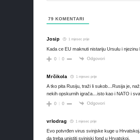
79
KOMENTARI
Josip
1 mjesec prije
Kada ce EU maknuti nistariju Ursulu i njezinu
Odgovori
0
0
Mrčikola
1 mjesec prije
A tko pita Rusiju, traži li sukob…Rusija je, n
nekih opskurnih igrača…isto kao i NATO i sva o
Odgovori
0
0
vrlodrag
1 mjesec prije
Evo potvrđen virus svinjske kuge u Hrvatskoj. 
da treba unistiti svinjski fond u Hrvatskoj.