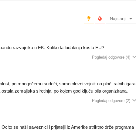
Najstariji
 bandu razvojnika u EK. Koliko ta ludakinja kosta EU?
Pogledaj odgovore
(4)
ažalost, po mnogočemu sudeći, samo olovni vojnik na ploči ratnih igara
stala zemaljska sirotinja, po kojem god ključu bila organizirana.
Pogledaj odgovore
(2)
Ocito se naši saveznici i prijatelji iz Amerike striktno drže programa