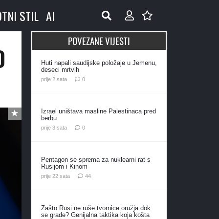
OTNI STIL
AI
POVEZANE VIJESTI
O
Huti napali saudijske položaje u Jemenu,
deseci mrtvih
prije 2 sata
0
Izrael uništava masline Palestinaca pred
berbu
prije 3 sata
0
Pentagon se sprema za nuklearni rat s
Rusijom i Kinom
komentara
prije 22 sata
44
Zašto Rusi ne ruše tvornice oružja dok
se grade? Genijalna taktika koja košta