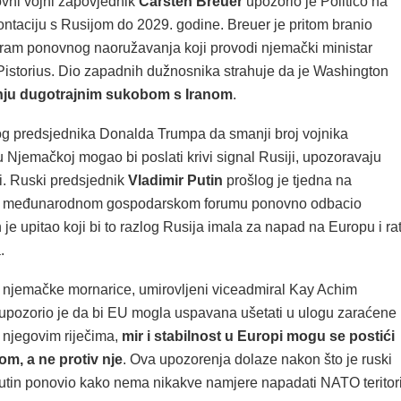
vni vojni zapovjednik
Carsten Breuer
upozorio je Politico na
ntaciju s Rusijom do 2029. godine. Breuer je pritom branio
am ponovnog naoružavanja koji provodi njemački ministar
Pistorius. Dio zapadnih dužnosnika strahuje da je Washington
nju dugotrajnim sukobom s Iranom
.
g predsjednika Donalda Trumpa da smanji broj vojnika
u Njemačkoj mogao bi poslati krivi signal Rusiji, upozoravaju
ri. Ruski predsjednik
Vladimir Putin
prošlog je tjedna na
 međunarodnom gospodarskom forumu ponovno odbacio
 je upitao koji bi to razlog Rusija imala za napad na Europu i ra
.
k njemačke mornarice, umirovljeni viceadmiral Kay Achim
pozorio je da bi EU mogla uspavana ušetati u ulogu zaraćene
 njegovim riječima,
mir i stabilnost u Europi mogu se postići
m, a ne protiv nje
. Ova upozorenja dolaze nakon što je ruski
utin ponovio kako nema nikakve namjere napadati NATO teritori