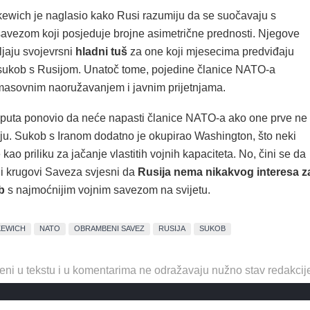
ewich je naglasio kako Rusi razumiju da se suočavaju s
vezom koji posjeduje brojne asimetrične prednosti. Njegove
vljaju svojevrsni
hladni tuš
za one koji mjesecima predviđaju
 sukob s Rusijom. Unatoč tome, pojedine članice NATO-a
 masovnim naoružavanjem i javnim prijetnjama.
e puta ponovio da neće napasti članice NATO-a ako one prve ne
u. Sukob s Iranom dodatno je okupirao Washington, što neki
 kao priliku za jačanje vlastitih vojnih kapaciteta. No, čini se da
ni krugovi Saveza svjesni da
Rusija nema nikakvog interesa z
b
s najmoćnijim vojnim savezom na svijetu.
KEWICH
NATO
OBRAMBENI SAVEZ
RUSIJA
SUKOB
eni u tekstu i u komentarima ne odražavaju nužno stav redakcij