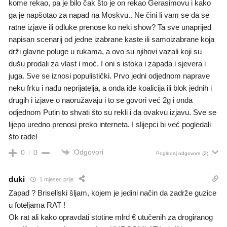
kome rekao, pa je bilo čak što je on rekao Gerasimovu i kako
ga je napšotao za napad na Moskvu.. Ne čini li vam se da se
ratne izjave ili odluke prenose ko neki show? Ta sve unaprijed
napisan scenarij od jedne izabrane kaste ili samoizabrane koja
drži glavne poluge u rukama, a ovo su njihovi vazali koji su
dušu prodali za vlast i moć. I oni s istoka i zapada i sjevera i
juga. Sve se iznosi populistički. Prvo jedni odjednom naprave
neku frku i nađu neprijatelja, a onda ide koalicija ili blok jednih i
drugih i izjave o naoružavaju i to se govori već 2g i onda
odjednom Putin to shvati što su rekli i da ovakvu izjavu. Sve se
lijepo uredno prenosi preko interneta. I slijepci bi već pogledali
što rade!
Odgovori
0
0
Pogledaj odgovore
(2)
duki
1 mjesec prije
Zapad ? Brisellski šljam, kojem je jedini način da zadrže guzice
u foteljama RAT !
Ok rat ali kako opravdati stotine mlrd € utučenih za drogiranog