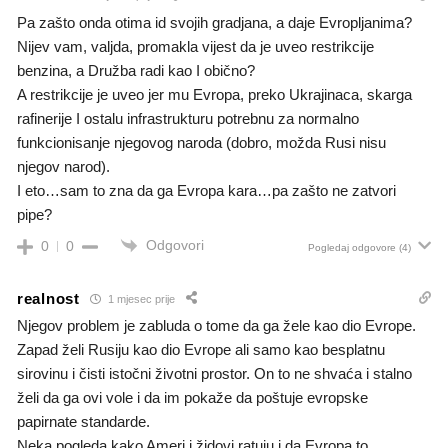
Pa zašto onda otima id svojih gradjana, a daje Evropljanima?
Nijev vam, valjda, promakla vijest da je uveo restrikcije
benzina, a Družba radi kao I obično?
A restrikcije je uveo jer mu Evropa, preko Ukrajinaca, skarga
rafinerije I ostalu infrastrukturu potrebnu za normalno
funkcionisanje njegovog naroda (dobro, možda Rusi nisu
njegov narod).
I eto…sam to zna da ga Evropa kara…pa zašto ne zatvori
pipe?
Odgovori
0
0
Pogledaj odgovore
(4)
realnost
1 mjesec prije
Njegov problem je zabluda o tome da ga žele kao dio Evrope.
Zapad želi Rusiju kao dio Evrope ali samo kao besplatnu
sirovinu i čisti istočni životni prostor. On to ne shvaća i stalno
želi da ga ovi vole i da im pokaže da poštuje evropske
papirnate standarde.
Neka pogleda kako Ameri i židovi ratuju i da Evropa to