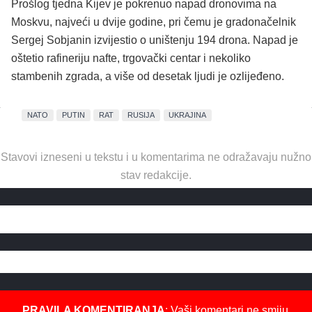
Prošlog tjedna Kijev je pokrenuo napad dronovima na
Moskvu, najveći u dvije godine, pri čemu je gradonačelnik
Sergej Sobjanin izvijestio o uništenju 194 drona. Napad je
oštetio rafineriju nafte, trgovački centar i nekoliko
stambenih zgrada, a više od desetak ljudi je ozlijeđeno.
NATO
PUTIN
RAT
RUSIJA
UKRAJINA
Stavovi izneseni u tekstu i u komentarima ne odražavaju nužno
stav redakcije.
PRAVILA KOMENTIRANJA
: Vaši komentari ne smiju