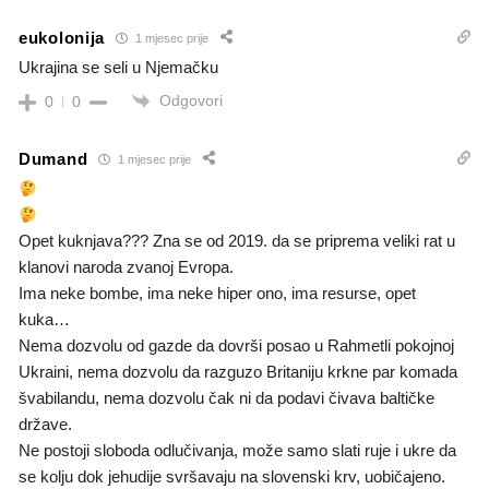
eukolonija
1 mjesec prije
Ukrajina se seli u Njemačku
Odgovori
0
0
Dumand
1 mjesec prije
Opet kuknjava??? Zna se od 2019. da se priprema veliki rat u
klanovi naroda zvanoj Evropa.
Ima neke bombe, ima neke hiper ono, ima resurse, opet
kuka…
Nema dozvolu od gazde da dovrši posao u Rahmetli pokojnoj
Ukraini, nema dozvolu da razguzo Britaniju krkne par komada
švabilandu, nema dozvolu čak ni da podavi čivava baltičke
države.
Ne postoji sloboda odlučivanja, može samo slati ruje i ukre da
se kolju dok jehudije svršavaju na slovenski krv, uobičajeno.