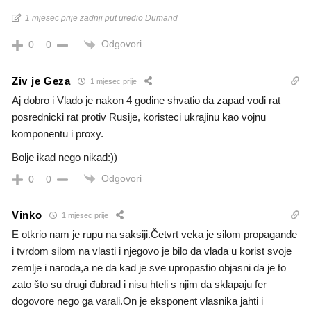
1 mjesec prije zadnji put uredio Dumand
Odgovori
0
0
Ziv je Geza
1 mjesec prije
Aj dobro i Vlado je nakon 4 godine shvatio da zapad vodi rat
posrednicki rat protiv Rusije, koristeci ukrajinu kao vojnu
komponentu i proxy.
Bolje ikad nego nikad:))
Odgovori
0
0
Vinko
1 mjesec prije
E otkrio nam je rupu na saksiji.Četvrt veka je silom propagande
i tvrdom silom na vlasti i njegovo je bilo da vlada u korist svoje
zemlje i naroda,a ne da kad je sve upropastio objasni da je to
zato što su drugi đubrad i nisu hteli s njim da sklapaju fer
dogovore nego ga varali.On je eksponent vlasnika jahti i