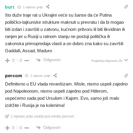
burt
1 mjesec prije
što duže traje rat u Ukrajini veće su šanse da će Putina
političko-tajkunske strukture maknuti u prevratu i da bi mogao
biti izdan i završiti u zatvoru, kućnom pritvoru ili biti likvidiran ili
ranjen jer u Rusiji u ratnom stanju ne postoji politička ili
zakonska primopredaja vlasti a on dobro zna kako su završili
Gaddafi, Assad, Maduro
Odgovori
0
0
Pogledaj odgovore
(3)
percom
1 mjesec prije
Definitivno u EU vlada revanšizam. Misle, nismo uspeli zajedno
pod Napoleonom, nismo uspeli zajedno pod Hitlerom,
uspećemo sada pod Ursulom i Kajom. Evo, samo još malo
izdržite i Rusija je na kolenima!
1 mjesec prije zadnji put uredio percom
Odgovori
0
0