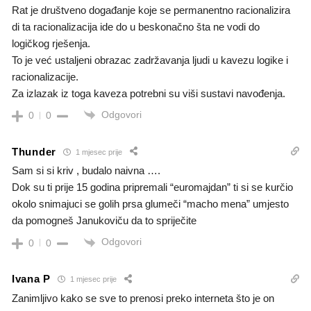
Rat je društveno događanje koje se permanentno racionalizira
di ta racionalizacija ide do u beskonačno šta ne vodi do
logičkog rješenja.
To je već ustaljeni obrazac zadržavanja ljudi u kavezu logike i
racionalizacije.
Za izlazak iz toga kaveza potrebni su viši sustavi navođenja.
Odgovori
0
0
Thunder
1 mjesec prije
Sam si si kriv , budalo naivna ….
Dok su ti prije 15 godina pripremali “euromajdan” ti si se kurčio
okolo snimajuci se golih prsa glumeči “macho mena” umjesto
da pomogneš Janukoviču da to spriječite
Odgovori
0
0
Ivana P
1 mjesec prije
Zanimljivo kako se sve to prenosi preko interneta što je on