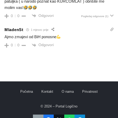
patuljka ( u narodo poznat kao KURCOMLAT ) obrišite me
molim vas!
Odgovori
0
0
Pogledaj odgovore
(1)
MladenSt
1 mjesec prije
Ajmo zmajevi od BiH ponosne
Odgovori
0
0
Početna
Kontakt
O nama
Privatnost
© 2024 – Portal Logično