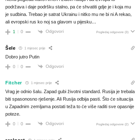
podržava i daje podršku stalno, pa će shvatiti gdje je i koja mu
je sudbina. Trebao je satrat Ukrainu i nitko mu ne bi ni A rekao,
ali evropski rus ko noj sa glavom u pijesku…
Odgovori
1
0
Pogledaj odgovore
(3)
Šele
1 mjesec prije
Dobro jutro Putin
Odgovori
0
0
Fitcher
1 mjesec prije
Vrag je odnio šalu. Zapad gubi životni standard. Rusija je trebala
biti spasonosno rješenje. Ali Rusija odbija pasti. Što će situacija
u Zapadnim zemljama postati teža to će više raditi sve opasnije
poteze.
Odgovori
0
0
Pogledaj odgovore
(2)