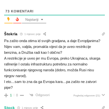
73
KOMENTARI
Najstariji
Štokrla
1 mjesec prije
Pa zašto onda otima id svojih gradjana, a daje Evropljanima?
Nijev vam, valjda, promakla vijest da je uveo restrikcije
benzina, a Družba radi kao I obično?
A restrikcije je uveo jer mu Evropa, preko Ukrajinaca, skarga
rafinerije I ostalu infrastrukturu potrebnu za normalno
funkcionisanje njegovog naroda (dobro, možda Rusi nisu
njegov narod).
I eto…sam to zna da ga Evropa kara…pa zašto ne zatvori
pipe?
Odgovori
1
0
Pogledaj odgovore
(21)
Stock
1 mjesec prije