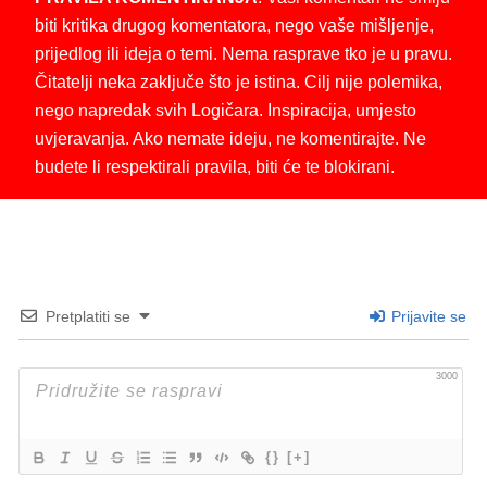
biti kritika drugog komentatora, nego vaše mišljenje,
prijedlog ili ideja o temi. Nema rasprave tko je u pravu.
Čitatelji neka zaključe što je istina. Cilj nije polemika,
nego napredak svih Logičara. Inspiracija, umjesto
uvjeravanja. Ako nemate ideju, ne komentirajte. Ne
budete li respektirali pravila, biti će te blokirani.
Pretplatiti se
Prijavite se
3000
{}
[+]