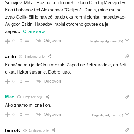
Solovjov, Mihail Hazina, a i donmeh i klaun Dimitrij Medvjedev.
Kao i habadov trol Aleksandar “Geljevič” Dugin, (otac mu se
zvao Gelij)- čiji je najveći pajdo ekstremni cionist i habadovac-
Avigdor Eskin. Habadovi rabini otvoreno govore da je
Zapad
…
Čitaj više »
Odgovori
0
0
Pogledaj odgovore
(15)
aniki
1 mjesec prije
Konačno mu je došlo u mozak. Zapad ne želi suradnje, on želi
diktat i izkorištavanje. Dobro jutro.
Odgovori
0
0
Max
1 mjesec prije
Ako znamo mi zna i on.
Odgovori
0
0
Pogledaj odgovore
(1)
lenroK
1 mjesec prije