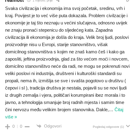
realnost
1 mjesec prije
Svaka civilizacija i ekonomija ima svoj početak, sredinu, vrh i
kraj. Povijest je to već više puta dokazala. Problem civilzacije i
ekonomije je taj što neznaju u većini slučajeva, odnosno uvijek
ne znaju pronaći stepenicu do sljedećeg kata. Zapadna
civilizacija ili ekonomija je došla do kraja. Velik broj ljudi, poslovi
proizvodnje nisu u Evropi, starije stanovništvo, višak
domicilnog stanovništva s kojim ne znaš kamo češ i kako ga
zaposliti, jeftina proizvodnja, glad za što većom moći i novcem,
domicilno stanovništvo neće da radi, ne mogu se pokrenuti novi
veliki poslovi ni industrija, društveni i kulturoški standardi su
propali, nema ih, izmišlja se sve i svašta pogotovo u društvu (
čepovi i sl ), tradicija društva je nestala, pojavili su se novi ljudi
iz drugih zemalja i vjera, političari korumpirani ibez morala i to
javno, a tehnologija smanjuje broj radnih mjesta i samim time
čini nervozu među velikim brojem stanovnika. Dakle,
…
Čitaj
više »
Odgovori
0
0
Pogledaj odgovore
(1)