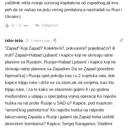
zaštitnik ništa manje surovog kapitalizna od zapadnog,ali ima
peh da se našao na putu većeg predatora,a nastradali su Rusi i
Ukrainci.
Odgovori
0
0
isto-isto
1 mjesec prije
“Zapad” Koji Zapad? Kolektivni?, pokvareni? pojedinačni? ili
truli? Zapad=Habad Ljubavič i kapice koji ne skrivaju ratne
planove sa Rusijom. Rusija=Habad Ljubavič i kapice koji ne
skrivaju ratne planove sa Zapadom Da se Zapad (posebno
Njemačka) i Rusija opet pokolju kao i u 2 svjetska rata, dok
kapice trljaju ruke i drže se za stom,ak od smijeha, kao što
trljaju ruke, i za to kako se slavenski gojimi 4 i po godina
međusobno u ubijaju u specijalnoj vojnoj operaciji Ko najviše
huška na rat protiv Rusije u SAD-u? Kapice, pod maskom
“američkog patriotizma” Ko najviše huška na ratprotiv
takozvanog Zapada u Rusiji i galami da Zapad treba uništiti
atomskim bombama? Kapice, Sergej Karaganov, Vladimir