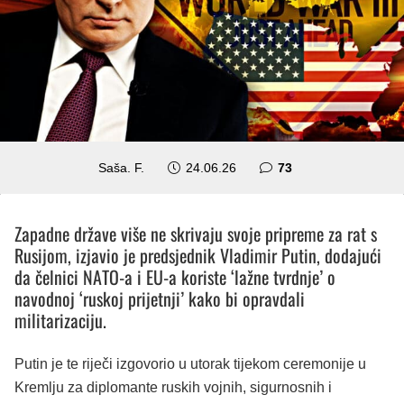
komentara
Saša. F.
24.06.26
73
Zapadne države više ne skrivaju svoje pripreme za rat s
Rusijom, izjavio je predsjednik Vladimir Putin, dodajući
da čelnici NATO-a i EU-a koriste ‘lažne tvrdnje’ o
navodnoj ‘ruskoj prijetnji’ kako bi opravdali
militarizaciju.
Putin je te riječi izgovorio u utorak tijekom ceremonije u
Kremlju za diplomante ruskih vojnih, sigurnosnih i