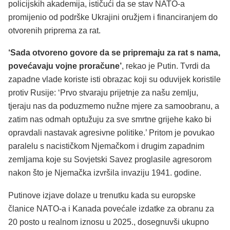
policijskih akademija, ističući da se stav NATO-a
promijenio od podrške Ukrajini oružjem i financiranjem do
otvorenih priprema za rat.
‘Sada otvoreno govore da se pripremaju za rat s nama,
povećavaju vojne proračune’
, rekao je Putin. Tvrdi da
zapadne vlade koriste isti obrazac koji su oduvijek koristile
protiv Rusije: ‘Prvo stvaraju prijetnje za našu zemlju,
tjeraju nas da poduzmemo nužne mjere za samoobranu, a
zatim nas odmah optužuju za sve smrtne grijehe kako bi
opravdali nastavak agresivne politike.’ Pritom je povukao
paralelu s nacističkom Njemačkom i drugim zapadnim
zemljama koje su Sovjetski Savez proglasile agresorom
nakon što je Njemačka izvršila invaziju 1941. godine.
Putinove izjave dolaze u trenutku kada su europske
članice NATO-a i Kanada povećale izdatke za obranu za
20 posto u realnom iznosu u 2025., dosegnuvši ukupno