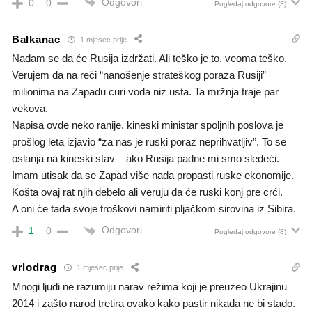
Odgovori
0
0
Pogledaj odgovore
(3)
Balkanac
1 mjesec prije
Nadam se da će Rusija izdržati. Ali teško je to, veoma teško.
Verujem da na reči “nanošenje strateškog poraza Rusiji”
milionima na Zapadu curi voda niz usta. Ta mržnja traje par
vekova.
Napisa ovde neko ranije, kineski ministar spoljnih poslova je
prošlog leta izjavio “za nas je ruski poraz neprihvatljiv”. To se
oslanja na kineski stav – ako Rusija padne mi smo sledeći.
Imam utisak da se Zapad više nada propasti ruske ekonomije.
Košta ovaj rat njih debelo ali veruju da će ruski konj pre crći.
A oni će tada svoje troškovi namiriti pljačkom sirovina iz Sibira.
Odgovori
1
0
Pogledaj odgovore
(8)
vrlodrag
1 mjesec prije
Mnogi ljudi ne razumiju narav režima koji je preuzeo Ukrajinu
2014 i zašto narod tretira ovako kako pastir nikada ne bi stado.