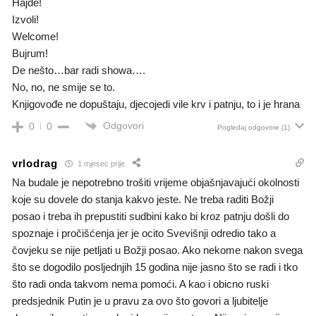
Hajde!
Izvoli!
Welcome!
Bujrum!
De nešto…bar radi showa….
No, no, ne smije se to.
Knjigovođe ne dopuštaju, djecojedi vile krv i patnju, to i je hrana
Odgovori
0
0
Pogledaj odgovore
(1)
vrlodrag
1 mjesec prije
Na budale je nepotrebno trošiti vrijeme objašnjavajući okolnosti
koje su dovele do stanja kakvo jeste. Ne treba raditi Božji
posao i treba ih prepustiti sudbini kako bi kroz patnju došli do
spoznaje i pročišćenja jer je ocito Svevišnji odredio tako a
čovjeku se nije petljati u Božji posao. Ako nekome nakon svega
što se dogodilo posljednjih 15 godina nije jasno što se radi i tko
što radi onda takvom nema pomoći. A kao i obicno ruski
predsjednik Putin je u pravu za ovo što govori a ljubitelje