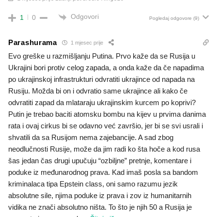
Odgovori
1
0
Pogledaj odgovore
(9)
Parashurama
1 mjesec prije
Evo greške u razmišljanju Putina. Prvo kaže da se Rusija u
Ukrajini bori protiv celog zapada, a onda kaže da če napadima
po ukrajinskoj infrastrukturi odvratiti ukrajince od napada na
Rusiju. Možda bi on i odvratio same ukrajince ali kako če
odvratiti zapad da mlataraju ukrajinskim kurcem po koprivi?
Putin je trebao baciti atomsku bombu na kijev u prvima danima
rata i ovaj cirkus bi se odavno već završio, jer bi se svi usrali i
shvatili da sa Rusijom nema zajebancije. A sad zbog
neodlučnosti Rusije, može da jim radi ko šta hoče a kod rusa
šas jedan čas drugi upučuju “ozbiljne” pretnje, komentare i
poduke iz međunarodnog prava. Kad imaš posla sa bandom
kriminalaca tipa Epstein class, oni samo razumu jezik
absolutne sile, njima poduke iz prava i zov iz humanitarnih
vidika ne znači absolutno ništa. To što je njih 50 a Rusija je