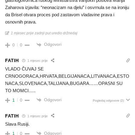
glasnogovornica ruskog Ministarstva vanjskih poslova Marija
Zaharova izjavila: “neonacizam na djelu” i osvrnula se na ironiju
da Brisel otvara proces pod zastavom vladavine prava i
osnovnih prava.
1 mjesec prije zadnji put uredio držnedaj
Odgovori
0
0
FATIH
1 mjesec prije
VLADO ČUVAJ SE
CRNOGORACA,HRVATA,BELGIJANACA,LITVANACA,ESTO
NACA,SLOVENACA,TALIJANA,BUGARA……OPASNI SU
TO MOMCI…..
Odgovori
1
0
Pogledaj odgovore
(2)
FATIH
1 mjesec prije
Slava Rusiji.
Odgovori
1
0