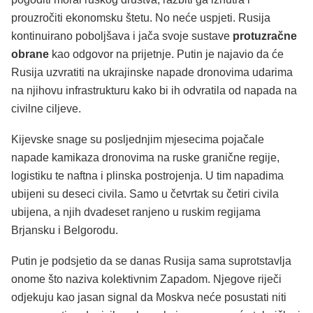
prouzročiti ekonomsku štetu. No neće uspjeti. Rusija
kontinuirano poboljšava i jača svoje sustave
protuzračne
obrane
kao odgovor na prijetnje. Putin je najavio da će
Rusija uzvratiti na ukrajinske napade dronovima udarima
na njihovu infrastrukturu kako bi ih odvratila od napada na
civilne ciljeve.
Kijevske snage su posljednjim mjesecima pojačale
napade kamikaza dronovima na ruske granične regije,
logistiku te naftna i plinska postrojenja. U tim napadima
ubijeni su deseci civila. Samo u četvrtak su četiri civila
ubijena, a njih dvadeset ranjeno u ruskim regijama
Brjansku i Belgorodu.
Putin je podsjetio da se danas Rusija sama suprotstavlja
onome što naziva kolektivnim Zapadom. Njegove riječi
odjekuju kao jasan signal da Moskva neće posustati niti