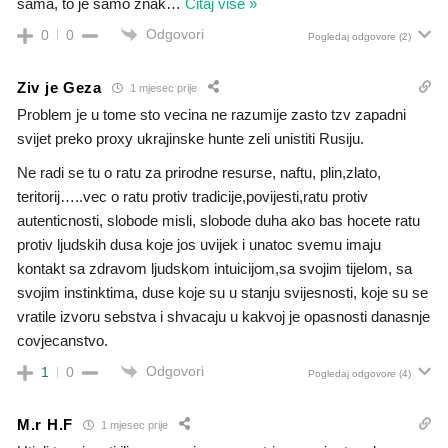
sama, to je samo znak
…
Čitaj više »
Odgovori
0
0
Pogledaj odgovore
(2)
Ziv je Geza
1 mjesec prije
Problem je u tome sto vecina ne razumije zasto tzv zapadni
svijet preko proxy ukrajinske hunte zeli unistiti Rusiju.
Ne radi se tu o ratu za prirodne resurse, naftu, plin,zlato,
teritorij…..vec o ratu protiv tradicije,povijesti,ratu protiv
autenticnosti, slobode misli, slobode duha ako bas hocete ratu
protiv ljudskih dusa koje jos uvijek i unatoc svemu imaju
kontakt sa zdravom ljudskom intuicijom,sa svojim tijelom, sa
svojim instinktima, duse koje su u stanju svijesnosti, koje su se
vratile izvoru sebstva i shvacaju u kakvoj je opasnosti danasnje
covjecanstvo.
Odgovori
1
0
Pogledaj odgovore
(4)
M.r H.F
1 mjesec prije