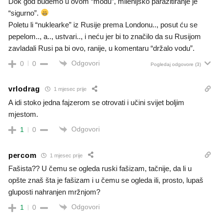
Dok god budemo u ovom “modu”, milenijsko parazitiranje je
“sigurno”.
Poletu li “nuklearke” iz Rusije prema Londonu.., posut ću se
pepelom.., a.., ustvari.., i neću jer bi to značilo da su Rusijom
zavladali Rusi pa bi ovo, ranije, u komentaru “držalo vodu”.
Odgovori
0
0
Pogledaj odgovore
(3)
vrlodrag
1 mjesec prije
A idi stoko jedna fajzerom se otrovati i učini svijet boljim
mjestom.
Odgovori
1
0
percom
1 mjesec prije
Fašista?? U čemu se ogleda ruski fašizam, tačnije, da li u
opšte znaš šta je fašizam i u čemu se ogleda ili, prosto, lupaš
gluposti nahranjen mržnjom?
Odgovori
1
0