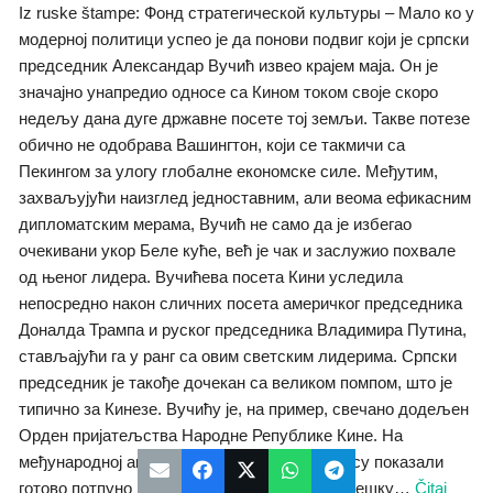
Iz ruske štampe: Фонд стратегической культуры – Мало ко у
модерној политици успео је да понови подвиг који је српски
председник Александар Вучић извео крајем маја. Он је
значајно унапредио односе са Кином током своје скоро
недељу дана дуге државне посете тој земљи. Такве потезе
обично не одобрава Вашингтон, који се такмичи са
Пекингом за улогу глобалне економске силе. Међутим,
захваљујући наизглед једноставним, али веома ефикасним
дипломатским мерама, Вучић не само да је избегао
очекивани укор Беле куће, већ је чак и заслужио похвале
од њеног лидера. Вучићева посета Кини уследила
непосредно након сличних посета америчког председника
Доналда Трампа и руског председника Владимира Путина,
стављајући га у ранг са овим светским лидерима. Српски
председник је такође дочекан са великом помпом, што је
типично за Кинезе. Вучићу је, на пример, свечано додељен
Орден пријатељства Народне Републике Кине. На
међународној агенди, Вучић и Син Ђинпинг су показали
готово потпуно јединство, потврђујући стратешку
…
Čitaj