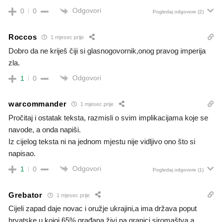
Odgovori
0
0
Pogledaj odgovore
(2)
Roccos
1 mjesec prije
Dobro da ne kriješ čiji si glasnogovornik,onog pravog imperija
zla.
Odgovori
1
0
warcommander
1 mjesec prije
Pročitaj i ostatak teksta, razmisli o svim implikacijama koje se
navode, a onda napiši.
Iz cijelog teksta ni na jednom mjestu nije vidljivo ono što si
napisao.
Odgovori
1
0
Pogledaj odgovore
(1)
Grebator
1 mjesec prije
Cijeli zapad daje novac i oružje ukrajini,a ima država poput
hrvatske u kojoj 65% građana živi na granici siromaštva,a