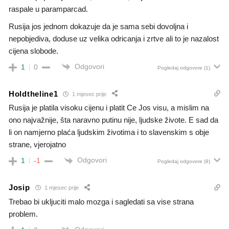
raspale u paramparcad.
Rusija jos jednom dokazuje da je sama sebi dovoljna i
nepobjediva, doduse uz velika odricanja i zrtve ali to je nazalost
cijena slobode.
Odgovori
1
0
Pogledaj odgovore
(1)
Holdtheline1
1 mjesec prije
Rusija je platila visoku cijenu i platit Ce Jos visu, a mislim na
ono najvažnije, šta naravno putinu nije, ljudske živote. E sad da
li on namjerno plaća ljudskim životima i to slavenskim s obje
strane, vjerojatno
Odgovori
1
-1
Pogledaj odgovore
(9)
Josip
1 mjesec prije
Trebao bi ukljuciti malo mozga i sagledati sa vise strana
problem.