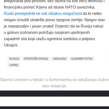
pregovarati pod prisilom, bez obzira na sve veću tehničku i
financijsku pomoć Kijevu od strane NATO saveznika.
Ruski predsjednik ne vidi nikakvu mogućnost
da bi netko
mogao iznuditi strateški poraz njegove zemlje. Njegov stav
je nepopustljiv i jasan unatoč činjenici da se Rusija nalazi
u gotovo izoliranom položaju naspram ujedinjenih
zapadnih sila koje ulažu ogromna sredstva u potporu
Ukrajini.
RUSIJA
STRATEŠKI PORAZ
UKRAJINA
VLADIMIR PUTIN
ZAPAD
Stavovi izneseni u tekstu i u komentarima ne odražavaju nužno
stav redakcije.