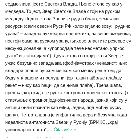
седмоглава, јесте Светска Влада. Њене стопе су као у
медведа. То јест, Звер Светске Владе стоји на руском
медведу. Једна стопа Звери је рудно благо, земљани
ресурси (сами свесни Руси РФ колоквијално зову: „рудник
урана“ – западна нуклеарна енергетика, највише америчка,
постоји само на руском урану, њихове властите резерве су
нефункционалне; а купопродаја тече несметано, упркос
„рату“ и „санкцијама“). Друга стопа на којој стоји Звер је
ужас безумних западњака (фобија=страх+ненавист; њих
владари плаше руском мечком као мечку решетом, да
буду уплашени и послушни, јер такви најбоље плаћају
рекет – нису као ћаци, да се њима плаћа). Трећа шапа,
предња, која кида, је руска контрола словенског етноса (тј.
стављање огромног једнојезичног народа, јазикā који су у
антици били познати као еθни, Једни, под моћну руску
шапу). Четврта шапа је инфантилна вера и безумна нада
идеалиста антагониста Звери у Русију (БРИКС, „крај
униполарног света“,
…
Čitaj više »