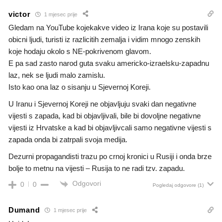
victor
1 mjesec prije
Gledam na YouTube kojekakve video iz Irana koje su postavili
obicni ljudi, turisti iz razlicitih zemalja i vidim mnogo zenskih
koje hodaju okolo s NE-pokrivenom glavom.
E pa sad zasto narod guta svaku americko-izraelsku-zapadnu
laz, nek se ljudi malo zamislu.
Isto kao ona laz o sisanju u Sjevernoj Koreji.
U Iranu i Sjevernoj Koreji ne objavljuju svaki dan negativne
vijesti s zapada, kad bi objavljivali, bile bi dovoljne negativne
vijesti iz Hrvatske a kad bi objavljivcali samo negativne vijesti s
zapada onda bi zatrpali svoja medija.
Dezurni propagandisti trazu po crnoj kronici u Rusiji i onda brze
bolje to metnu na vijesti – Rusija to ne radi tzv. zapadu.
Odgovori
0
0
Pogledaj odgovore
(1)
Dumand
1 mjesec prije