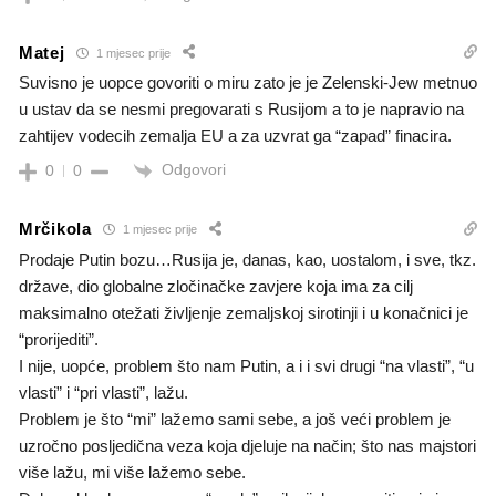
Matej
1 mjesec prije
Suvisno je uopce govoriti o miru zato je je Zelenski-Jew metnuo
u ustav da se nesmi pregovarati s Rusijom a to je napravio na
zahtijev vodecih zemalja EU a za uzvrat ga “zapad” finacira.
Odgovori
0
0
Mrčikola
1 mjesec prije
Prodaje Putin bozu…Rusija je, danas, kao, uostalom, i sve, tkz.
države, dio globalne zločinačke zavjere koja ima za cilj
maksimalno otežati življenje zemaljskoj sirotinji i u konačnici je
“prorijediti”.
I nije, uopće, problem što nam Putin, a i i svi drugi “na vlasti”, “u
vlasti” i “pri vlasti”, lažu.
Problem je što “mi” lažemo sami sebe, a još veći problem je
uzročno posljedična veza koja djeluje na način; što nas majstori
više lažu, mi više lažemo sebe.