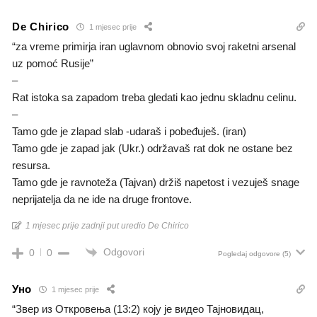
De Chirico
1 mjesec prije
“za vreme primirja iran uglavnom obnovio svoj raketni arsenal
uz pomoć Rusije”
–
Rat istoka sa zapadom treba gledati kao jednu skladnu celinu.
–
Tamo gde je zlapad slab -udaraš i pobeđuješ. (iran)
Tamo gde je zapad jak (Ukr.) održavaš rat dok ne ostane bez
resursa.
Tamo gde je ravnoteža (Tajvan) držiš napetost i vezuješ snage
neprijatelja da ne ide na druge frontove.
1 mjesec prije zadnji put uredio De Chirico
Odgovori
0
0
Pogledaj odgovore
(5)
Уно
1 mjesec prije
“Звер из Откровења (13:2) коју је видео Тајновидац,