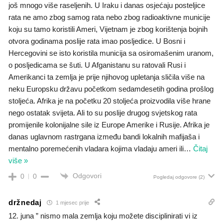
još mnogo više raseljenih. U Iraku i danas osjećaju posteljice
rata ne amo zbog samog rata nebo zbog radioaktivne municije
koju su tamo koristili Ameri, Vijetnam je zbog korištenja bojnih
otvora godinama poslije rata imao posljedice. U Bosni i
Hercegovini se isto koristila municija sa osiromašenim uranom,
o posljedicama se šuti. U Afganistanu su ratovali Rusi i
Amerikanci ta zemlja je prije njihovog upletanja sličila više na
neku Europsku državu početkom sedamdesetih godina prošlog
stoljeća. Afrika je na početku 20 stoljeća proizvodila više hrane
nego ostatak svijeta. Ali to su poslije drugog svjetskog rata
promijenile kolonijalne sile iz Europe Amerike i Rusije. Afrika je
danas uglavnom rastrgana između bandi lokalnih mafijaša i
mentalno poremećenih vladara kojima vladaju ameri ili
…
Čitaj
više »
Odgovori
0
0
Pogledaj odgovore
(2)
držnedaj
1 mjesec prije
12. juna ” nismo mala zemlja koju možete disciplinirati vi iz