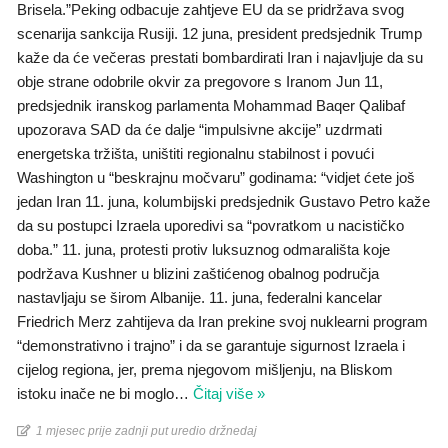
Brisela.”Peking odbacuje zahtjeve EU da se pridržava svog
scenarija sankcija Rusiji. 12 juna, president predsjednik Trump
kaže da će večeras prestati bombardirati Iran i najavljuje da su
obje strane odobrile okvir za pregovore s Iranom Jun 11,
predsjednik iranskog parlamenta Mohammad Baqer Qalibaf
upozorava SAD da će dalje “impulsivne akcije” uzdrmati
energetska tržišta, uništiti regionalnu stabilnost i povući
Washington u “beskrajnu močvaru” godinama: “vidjet ćete još
jedan Iran 11. juna, kolumbijski predsjednik Gustavo Petro kaže
da su postupci Izraela uporedivi sa “povratkom u nacističko
doba.” 11. juna, protesti protiv luksuznog odmarališta koje
podržava Kushner u blizini zaštićenog obalnog područja
nastavljaju se širom Albanije. 11. juna, federalni kancelar
Friedrich Merz zahtijeva da Iran prekine svoj nuklearni program
“demonstrativno i trajno” i da se garantuje sigurnost Izraela i
cijelog regiona, jer, prema njegovom mišljenju, na Bliskom
istoku inače ne bi moglo
…
Čitaj više »
1 mjesec prije zadnji put uredio držnedaj