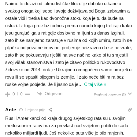
Naime to dolazi od talmudističke filozofije duboko utkane u
svakog onoga koji sebe i svoje doživljava od Boga izabranim a
ostale vidi i tretira kao dvonožne stoku koja je tu da bude na
usluzi. Iz toga proizlazi odnos prema narodu kojeg tretiraju kako
jesu gurajući ga u rat gdje doslovno milijuni su danas izginuli,
zato ih se namjerno zarazuje virusima od kojih umiru, zato ih se
pljačka od privatne imovine, protjeruje neizravno da se ne vrate,
zato ih se pokusavaju riješiti na sve načine kako bi tu smjestili
svoj višak stanovništva i zato je citavo politicko rukovodstvo
židovsko od 2014. dok je Ukrajincu omogućeno samo umrijeti u
rovu ili se spasiti bijegom iz zemlje. I zato neće biti mira bez
ruske vojne pobjede. Je li jasno da je
…
Čitaj više »
Odgovori
0
0
Pogledaj odgovore
(2)
Ante
1 mjesec prije
Rusi i Amerikanci od kraja drugog svjetskog rata su u svojim
međusobnim ratovima za prevlast nad svijetom pobili do sada
nekoliko milijardi ljudi. Još nekoliko puta više je bilo ranjenih, i