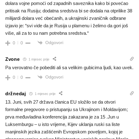
dolara vojne pomoći od zapadnih saveznika kako bi povećao
pritisak na Rusiju; dodatna sredstva bi se dodala na otprilike 38
milijardi dolara već obećanih, a ukrajinski zvaničnik odbrane
izjavio je: “svi vide da je Rusija u plamenu i želimo da gori još
više, ali za to su nam potrebna sredstva.“
Odgovori
0
0
Zvone
1 mjesec prije
Pa verovatno če pobediti ali sa velikim gubicima ljudi, kao uvek.
Odgovori
0
0
držnedaj
1 mjesec prije
13. Juni, svih 27 država članica EU složilo se da otvori
formalne pregovore o pristupanju sa Ukrajinom i Moldavijom;
prva međuvladina konferencija zakazana je za 15 .Jun u
Luksemburgu – u isto vrijeme, Kijev uklanja ruski sa liste
manjinskih jezika zaštićenih Evropskom poveljom, kojoj je