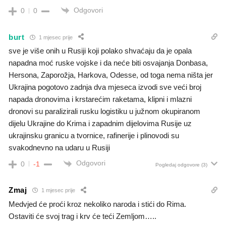
Odgovori
0
0
burt
1 mjesec prije
sve je više onih u Rusiji koji polako shvaćaju da je opala
napadna moć ruske vojske i da neće biti osvajanja Donbasa,
Hersona, Zaporožja, Harkova, Odesse, od toga nema ništa jer
Ukrajina pogotovo zadnja dva mjeseca izvodi sve veći broj
napada dronovima i krstarećim raketama, klipni i mlazni
dronovi su paralizirali rusku logistiku u južnom okupiranom
dijelu Ukrajine do Krima i zapadnim dijelovima Rusije uz
ukrajinsku granicu a tvornice, rafinerije i plinovodi su
svakodnevno na udaru u Rusiji
Odgovori
0
-1
Pogledaj odgovore
(3)
Zmaj
1 mjesec prije
Medvjed će proći kroz nekoliko naroda i stići do Rima.
Ostaviti će svoj trag i krv će teći Zemljom…..