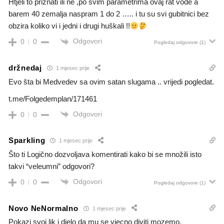
Htjeli to priznati ili ne ,po svim parametrima ovaj rat vode a
barem 40 zemalja naspram 1 do 2 ….. i tu su svi gubitnici bez
obzira koliko vi i jedni i drugi huškali !!
Odgovori
0
0
Pogledaj odgovore
(1)
držnedaj
1 mjesec prije
Evo šta bi Medvedev sa ovim satan slugama .. vrijedi pogledat.
t.me/Folgedemplan/171461
Odgovori
0
0
Sparkling
1 mjesec prije
Što ti Logično dozvoljava komentirati kako bi se množili isto
takvi “veleumni” odgovori?
Odgovori
0
0
Pogledaj odgovore
(1)
Novo NeNormalno
1 mjesec prije
Pokazi svoj lik i djelo da mu se vjecno diviti mozemo.