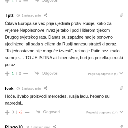
Odgovori
1
0
Tptt
1 mjesec prije
Čitava Europa se već prije ujedinila protiv Rusije, kako za
vrijeme Napoleonove invazije tako i pod Hitlerom tijekom
Drugog svjetskog rata. Danas su zapadne nacije ponovno
ujedinjene, ali sada s ciljem da Rusiji nanesu strateški poraz.
“To jednostavno nije moguće izvesti”, rekao je Putin bez imalo
sumnje…. TO JE ISTINA ali hiber stvor, burt jos prizelkuju ruski
poraz.
Odgovori
1
0
Pogledaj odgovore
(5)
Ivek
1 mjesec prije
Hoće, švabo proizvodi mercedes, rusija ladu, hebeno su
napredni..
Odgovori
0
-2
Pogledaj odgovore
(14)
Ringo10
1 mjesec prije