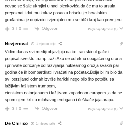
novac se šalje ukrajini u nadi plenkovića da će mu to ursula
prepoznat i dat mu kakav posao u briselu,jer hrvatskim
građanima je dopizdio i vjerojatno mu se bliži kraj kao premjeru.
Odgovori
0
0
Pogledaj odgovore
(6)
Nevjerovat
1 mjesec prije
Vidim danas svi mediji objavljuju da će Iran skinut gače i
potpisat sve što trump traži.Ako se odreknu obogačenog urana
i prihvate odricanje od razvijanja nuklearnog oružja svakih par
godina će ih bombardirati i vračati na početak.Bolje bi im bilo da
svi perzijanci odmah izvrše harikiri nego bilo što potpišu sa
lažljivim fašistom trumpom,
cionistom natanjahuom i lažljivom zapadnom europom ,a da ne
spominjem krticu mlohavog erdogana i češkače jaja arapa.
Odgovori
0
0
Pogledaj odgovore
(1)
De Chirico
1 mjesec prije