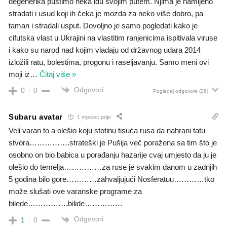
degenerika pustimo neka idu svojim putem. Njima je namijeno
stradati i usud koji ih čeka je mozda za neko više dobro, pa
taman i stradali usput. Dovoljno je samo pogledati kako je
cifutska vlast u Ukrajini na vlastitim ranjenicima ispitivala viruse
i kako su narod nad kojim vladaju od državnog udara 2014
izložili ratu, bolestima, progonu i raseljavanju. Samo meni ovi
moji iz
…
Čitaj više »
Odgovori
0
0
Pogledaj odgovore
(26)
Subaru avatar
1 mjesec prije
Veli varan to a olešio koju stotinu tisuća rusa da nahrani tatu
stvora…………….strateški je Pušija več poražena sa tim što je
osobno on bio babica u porađanju hazarije cvaj umjesto da ju je
olešio do temelja……………za ruse je svakim danom u zadnjih
5 godina bilo gore…………zahvaljujući Nosferatuu…………tko
može slušati ove varanske programe za
bilede…………….bilide……………
Odgovori
1
0