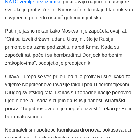
NATO zemlje bez iznimke
pojačavaju napore da usmjere
sve akcije protiv Rusije. No ruski čelnik ostaje hladnokrvan
i uvjeren u pobjedu unatoč golemom pritisku.
Putin je jasno rekao kako Moskva nije započela ovaj rat.
“Oni su izveli državni udar u Ukrajini, što je Rusiju
primoralo da uzme pod zaštitu narod Krima. Kada su
započeli rat, počeli su bombardirati Donjeck borbenim
zrakoplovima”, podsjetio je predsjednik.
Čitava Europa se već prije ujedinila protiv Rusije, kako za
vrijeme Napoleonove invazije tako i pod Hitlerom tijekom
Drugog svjetskog rata. Danas su zapadne nacije ponovno
ujedinjene, ali sada s ciljem da Rusiji nanesu
strateški
poraz
. “To jednostavno nije moguće izvesti”, rekao je Putin
bez imalo sumnje.
Neprijatelj širi upotrebu
kamikaza dronova
, pokušavajući
pogoditi moral ruskog društva, razbiti ga iznutra i