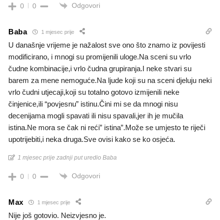
Odgovori
0
0
Baba
1 mjesec prije
U današnje vrijeme je nažalost sve ono što znamo iz povijesti
modificirano, i mnogi su promijenili uloge.Na sceni su vrlo
čudne kombinacije,i vrlo čudna grupiranja.I neke stvari su
barem za mene nemoguće.Na ljude koji su na sceni djeluju neki
vrlo čudni utjecaji,koji su totalno gotovo izmijenili neke
činjenice,ili “povjesnu” istinu.Čini mi se da mnogi nisu
decenijama mogli spavati ili nisu spavali,jer ih je mučila
istina.Ne mora se čak ni reći” istina”.Može se umjesto te riječi
upotrijebiti,i neka druga.Sve ovisi kako se ko osjeća.
1 mjesec prije zadnji put uredio Baba
Odgovori
0
0
Max
1 mjesec prije
Nije još gotovio. Neizvjesno je.