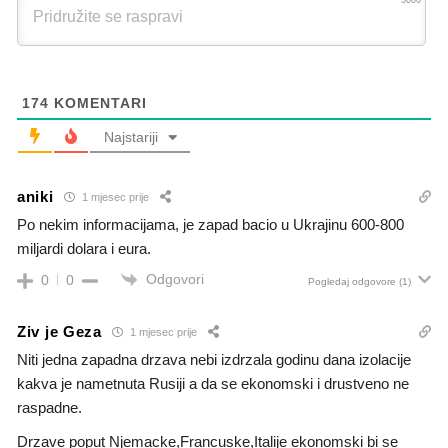
174
KOMENTARI
Najstariji
aniki
1 mjesec prije
Po nekim informacijama, je zapad bacio u Ukrajinu 600-800
miljardi dolara i eura.
Odgovori
0
0
Pogledaj odgovore
(1)
Ziv je Geza
1 mjesec prije
Niti jedna zapadna drzava nebi izdrzala godinu dana izolacije
kakva je nametnuta Rusiji a da se ekonomski i drustveno ne
raspadne.
Drzave poput Njemacke,Francuske,Italije ekonomski bi se