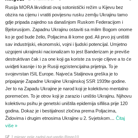
Rusija MORA likvidirati ovaj sotonistički režim u Kijevu bez
obzira na cijenu i vratiti povijesnu rusku zemlju Ukrajinu tamo
gdje pripada zajedno sa današnjom Ruskom Federacijom i
Bjelorusijom. Zapadnu Ukrajinu ostaviti sa milim Bogom onome
ko je god bude želio, Poljacima ili kome god. Ali prvo joj uništiti
sav industrijski, ekonomski, vojni i ljudski potencijal. Umjetno
uzgojeni ukrajinski nacionalizam to jest Banderizam je previše
destruktivan čak i za one koji ga koriste za svoje ciljeve a to će
uvidjeti kasnije i to je Rusiji egzistencijalna prijetnja. To je
svojevrstan ISIL Europe. Najveća Staljinova greška je to
pripajanje Zapadne Ukrajine Ukrajinskoj SSR 1939te godine.
Jer to na Zapadu Ukrajine je narod koji je kolektivno mentalno
poremećen. To je otrov koji je zarazio i uništio Ukrajinu. Njihovu
kolektivnu psihu je genetski uništila epidemija sifilisa prije 120
godina. Dokaz je i bestijalnost zločina prema Poljacima,
Židovima i drugim etnosima Ukrajine u 2. Svjetskom
…
Čitaj
više »
1 mjesec prije zadnji put uredio Ringo10