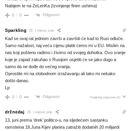
Nabijem te na ZeLenKa (Izvinjenje finim ushima)
Odgovori
0
0
Sparkling
1 mjesec prije
Kad se ovaj rat jednom završi a završiti će kad to Rusi odluče.
Samo nažalost, naj veću cijenu platiti ćemo mi u EU. Mislim na
nas koji pošteno radimo i živimo od svojeg dohotka. Ovo sranje
koje je zapad zakuhao s Rusijom osjetiti će se jako dugo a
samo da ne dođe do većeg sranja.
Oprostite mi na slobodnom izražavanju ali tako mi nekako
došlo danas.
Lp
Odgovori
0
0
Pogledaj odgovore
(1)
držnedaj
1 mjesec prije
13, juni prema ‘drek’ politico-u, na sljedećem sastanku
ramsteina 18.Juna Kijev planira zatražiti dodatnih 20 milijardi