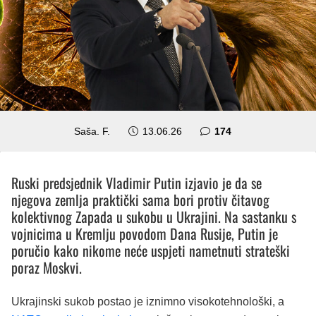
komentara
Saša. F.
13.06.26
174
Ruski predsjednik Vladimir Putin izjavio je da se
njegova zemlja praktički sama bori protiv čitavog
kolektivnog Zapada u sukobu u Ukrajini. Na sastanku s
vojnicima u Kremlju povodom Dana Rusije, Putin je
poručio kako nikome neće uspjeti nametnuti strateški
poraz Moskvi.
Ukrajinski sukob postao je iznimno visokotehnološki, a