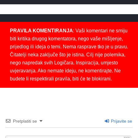
PRAVILA KOMENTIRANJA
: Vaši komentari ne smiju
biti kritika drugog komentatora, nego vaše mišljenje,
prijedlog ili ideja o temi. Nema rasprave tko je u pravu.
Čitatelji neka zaključe što je istina. Cilj nije polemika,
nego napredak svih Logičara. Inspiracija, umjesto
uvjeravanja. Ako nemate ideju, ne komentirajte. Ne
budete li respektirali pravila, biti će te blokirani.
Pretplatiti se
Prijavite se
3000