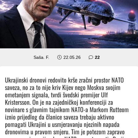
komentara
Saša. F.
22.05.26
22
Ukrajinski dronovi redovito krše zračni prostor NATO
saveza, no za to nije kriv Kijev nego Moskva svojim
ometanjem signala, tvrdi švedski premijer Ulf
Kristersson. On je na zajedničkoj konferenciji za
novinare s glavnim tajnikom NATO-a Markom Rutteom
iznio prijedlog da članice saveza trebaju aktivno
pomagati Ukrajini u usmjeravanju njezinih napada
dronovima u pravom smjeru. Tim je potezom zapravo