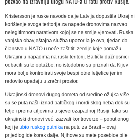
pozvao na izravniju ulogu NATO-a u ratu protiv Rusije.
Kristersson je ruske navode da je Latvija dopustila Ukrajini
korištenje svoga teritorija za napade dronovima nazvao
nelegitimnom narativom kojoj se ne smije vjerovati. Ruska
vanjska obavještajna služba upozorila je ovaj tjedan da
članstvo u NATO-u neće zaštititi zemlje koje pomažu
Ukrajini u napadima na ruski teritorij. Baltički dužnosnici
odbacili su te optužbe, no istodobno su priznali da Kijev
mora bolje kontrolirati svoje bespilotne letjelice jer im
redovito upadaju u zračni prostor.
Ukrajinski dronovi dugog dometa od sredine ožujka više
su se puta našli iznad baltičkog i nordijskog neba dok su
letjeli prema ciljevima u sjeverozapadnoj Rusiji. Iako su
ukrajinski dronovi već izazvali kontroverze – poput onog
koji je
ubio ruskog putnika
na putu za Brazil – ovaj
prijedlog ide korak dalje. Njihove su mete posebice bile