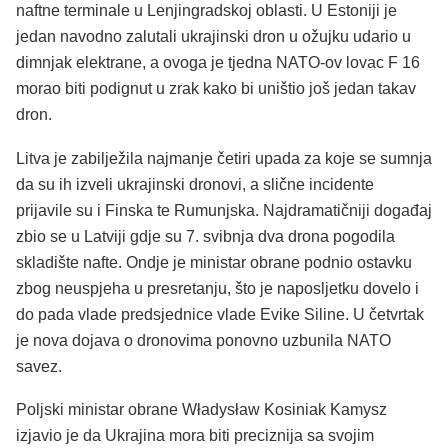
naftne terminale u Lenjingradskoj oblasti. U Estoniji je
jedan navodno zalutali ukrajinski dron u ožujku udario u
dimnjak elektrane, a ovoga je tjedna NATO-ov lovac F 16
morao biti podignut u zrak kako bi uništio još jedan takav
dron.
Litva je zabilježila najmanje četiri upada za koje se sumnja
da su ih izveli ukrajinski dronovi, a slične incidente
prijavile su i Finska te Rumunjska. Najdramatičniji događaj
zbio se u Latviji gdje su 7. svibnja dva drona pogodila
skladište nafte. Ondje je ministar obrane podnio ostavku
zbog neuspjeha u presretanju, što je naposljetku dovelo i
do pada vlade predsjednice vlade Evike Siline. U četvrtak
je nova dojava o dronovima ponovno uzbunila NATO
savez.
Poljski ministar obrane Władysław Kosiniak Kamysz
izjavio je da Ukrajina mora biti preciznija sa svojim