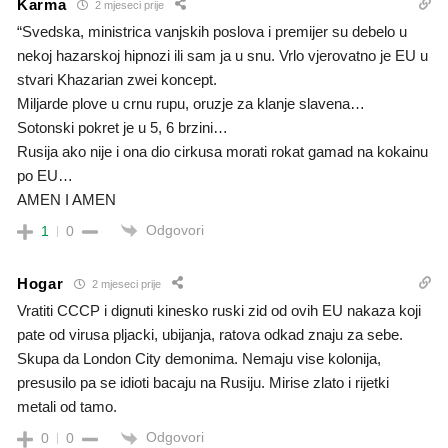
Karma
2 mjeseci prije
“Svedska, ministrica vanjskih poslova i premijer su debelo u
nekoj hazarskoj hipnozi ili sam ja u snu. Vrlo vjerovatno je EU u
stvari Khazarian zwei koncept.
Miljarde plove u crnu rupu, oruzje za klanje slavena…
Sotonski pokret je u 5, 6 brzini…
Rusija ako nije i ona dio cirkusa morati rokat gamad na kokainu
po EU…
AMEN I AMEN
Odgovori
1
0
Hogar
2 mjeseci prije
Vratiti CCCP i dignuti kinesko ruski zid od ovih EU nakaza koji
pate od virusa pljacki, ubijanja, ratova odkad znaju za sebe.
Skupa da London City demonima. Nemaju vise kolonija,
presusilo pa se idioti bacaju na Rusiju. Mirise zlato i rijetki
metali od tamo.
Odgovori
0
0