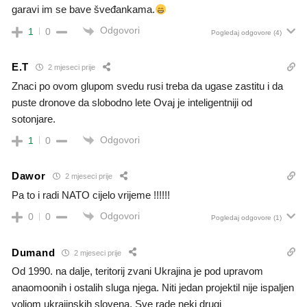
garavi im se bave šveđankama.
Odgovori
1
0
Pogledaj odgovore
(4)
E.T
2 mjeseci prije
Znaci po ovom glupom svedu rusi treba da ugase zastitu i da
puste dronove da slobodno lete Ovaj je inteligentniji od
sotonjare.
Odgovori
1
0
Dawor
2 mjeseci prije
Pa to i radi NATO cijelo vrijeme !!!!!!
Odgovori
0
0
Pogledaj odgovore
(1)
Dumand
2 mjeseci prije
Od 1990. na dalje, teritorij zvani Ukrajina je pod upravom
anaomoonih i ostalih sluga njega. Niti jedan projektil nije ispaljen
voljom ukrajinskih slovena. Sve rade neki drugi