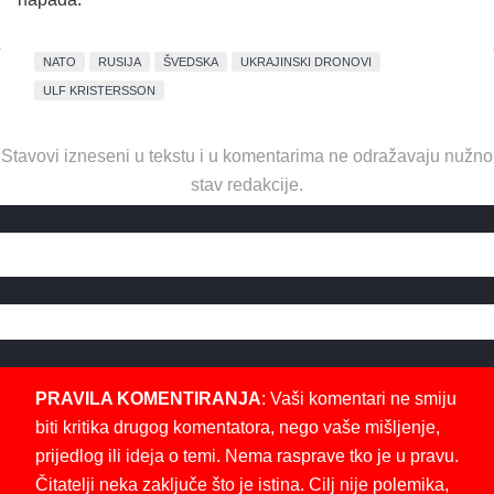
NATO
RUSIJA
ŠVEDSKA
UKRAJINSKI DRONOVI
ULF KRISTERSSON
Stavovi izneseni u tekstu i u komentarima ne odražavaju nužno
stav redakcije.
PRAVILA KOMENTIRANJA
: Vaši komentari ne smiju
biti kritika drugog komentatora, nego vaše mišljenje,
prijedlog ili ideja o temi. Nema rasprave tko je u pravu.
Čitatelji neka zaključe što je istina. Cilj nije polemika,