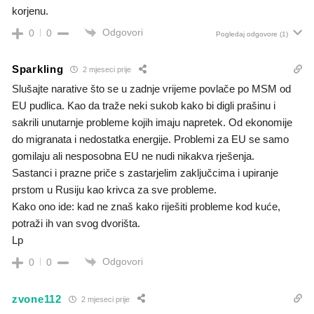
korjenu.
Odgovori
0
0
Pogledaj odgovore
(1)
Sparkling
2 mjeseci prije
Slušajte narative što se u zadnje vrijeme povlače po MSM od
EU pudlica. Kao da traže neki sukob kako bi digli prašinu i
sakrili unutarnje probleme kojih imaju napretek. Od ekonomije
do migranata i nedostatka energije. Problemi za EU se samo
gomilaju ali nesposobna EU ne nudi nikakva rješenja.
Sastanci i prazne priče s zastarjelim zaključcima i upiranje
prstom u Rusiju kao krivca za sve probleme.
Kako ono ide: kad ne znaš kako riješiti probleme kod kuće,
potraži ih van svog dvorišta.
Lp
Odgovori
0
0
zvone112
2 mjeseci prije