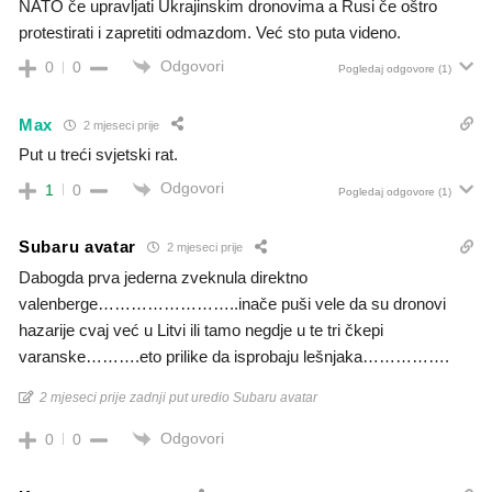
NATO če upravljati Ukrajinskim dronovima a Rusi če oštro
protestirati i zapretiti odmazdom. Već sto puta videno.
Odgovori
0
0
Pogledaj odgovore
(1)
Max
2 mjeseci prije
Put u treći svjetski rat.
Odgovori
1
0
Pogledaj odgovore
(1)
Subaru avatar
2 mjeseci prije
Dabogda prva jederna zveknula direktno
valenberge……………………..inače puši vele da su dronovi
hazarije cvaj već u Litvi ili tamo negdje u te tri čkepi
varanske……….eto prilike da isprobaju lešnjaka…………….
2 mjeseci prije zadnji put uredio Subaru avatar
Odgovori
0
0