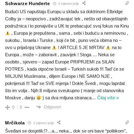
Schwarze Hunderte
2 mjeseci prije
Budući US napuštaju Europu u skladu sa doktrinom Elbridge
Colby ja – neopozivo , zadržavajuć tek , nešto od obavještajnih
podružnica i to ponajviše u UK te prebacujuć svoj fokus na Kinu
, Europa je prepuštena , sama , sebi i buduću a neminovnu ,
sukobu , Israela i Turske , koji će bit , puno veća obima no –
ovo u prijašnjoj Ukraine
! ARTCLE 5 JE MRTAV
na to
Europa , može – zaboravit , zauvijek ! Stoga … Neka se
osobito , sjevero – zapad Europe PRIPRJEMI za SILAN
POTRES , kada otpočne Israeli – Turkish sukob !!! Tad’ će se
MILJUNI Muslimana , diljem Europe i NE SAMO NJE ,
pokrijenuti !!! Tad’ se SVE mjenja ! Dokle Švedi , mogu laprdat
što im volja . Njih 8 miljuna sveukupno ( manje od stanovnika
Moskve , danju
) sa dva miljuna stranaca
…
Čitaj više »
Odgovori
0
0
Mrčikola
2 mjeseci prije
Šveđani se dosjetili.!?…a.., neka.., dok se oni bave “politikom”,