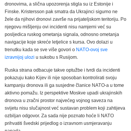
dronovima, a slična upozorenja stigla su iz Estonije i
Finske. Kristersson pak smatra da Ukrajinci sigurno ne
žele da njihovi dronovi završe na prijateljskom teritoriju. Po
njegovu mišljenju ovi incidenti nisu namjerni već su
posljedica ruskog ometanja signala, odnosno ometanja
navigacije koje skreće letjelice s kursa. Ovo dolazi u
trenutku kada se sve više govori o
NATO-ovoj sve
izravnijoj ulozi
u sukobu s Rusijom.
Ruska strana odbacuje takve optužbe i tvrdi da incidenti
pokazuju kako Kijev ili nije sposoban kontrolirati svoju
kampanju dronova ili ga susjedne članice NATO-a u tome
aktivno pomažu. Iz perspektive Moskve upadi ukrajinskih
dronova u zračni prostor najvećeg vojnog saveza na
svijetu nisu slučajnost već sustavan problem koji zahtijeva
ozbiljan odgovor. Za sada nije poznato hoće li NATO
prihvatiti švedski prijedlog o izravnom usmjeravanju
napada.