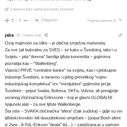
2 mjeseci prije zadnji put uredio Dumand
Odgovori
1
0
Pogledaj odgovore
(2)
jaba
2 mjeseci prije
Ovaj majmoon sa slike – je obična smješna marioneta.
Za sve (ali bukvalno za SVE!) – se kako u Švedskoj, tako i u
Svijetu – pita “drevna” familija tjifuta konvertita – gojimima
poznatija kao – “Wallenberg”.
Vlasnici PRVE “centralne banke” na svijetu, kao i cjelokupne
industrije Švedske, a naravno i cjelog prevelikog “vojno-
industrijskog-kompleksa” tzv “miroljubive” gojimske prćije
Švedske – poput Saaba, Boforsa, SKFa, Volvoa, ali ponajprije
usranog zločinačkog Erikssona – koji je glavni GLOBALNI
špijunski alat – za ove tjifute Wallenberge.
Šta više – SVAKA zločinačka “afera” (čak sudska) – gdje su ovi
tjifutski-krvoloci bili duuuubokooo umješani – (poput Bosh afere
iz 2ww , ili ISIL-Erikson “deala” itd…) – zataškana je u samom