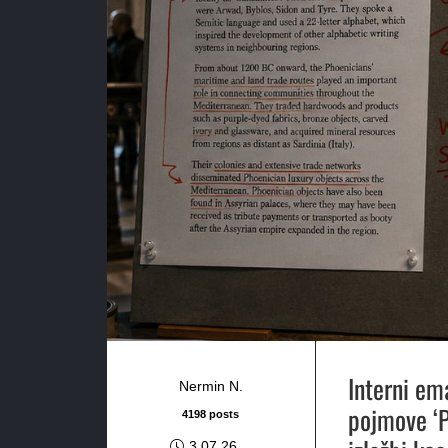
Interni ema
Nermin N.
pojmove ‘Pa
4198 posts
3.07.26