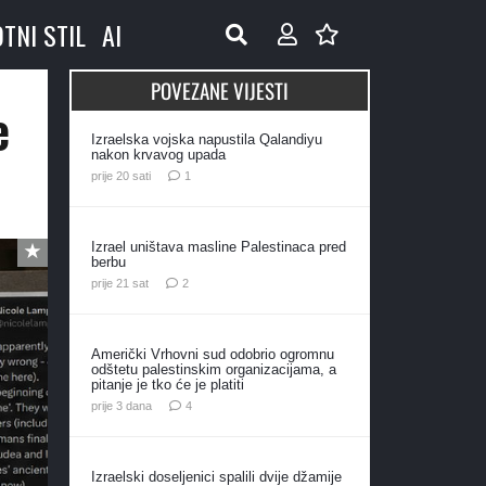
OTNI STIL
AI
POVEZANE VIJESTI
e
Izraelska vojska napustila Qalandiyu
nakon krvavog upada
komentar
prije 20 sati
1
Izrael uništava masline Palestinaca pred
berbu
komentara
prije 21 sat
2
Američki Vrhovni sud odobrio ogromnu
odštetu palestinskim organizacijama, a
pitanje je tko će je platiti
komentara
prije 3 dana
4
Izraelski doseljenici spalili dvije džamije