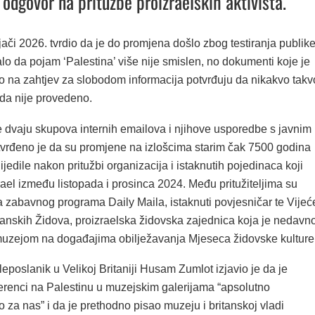
 odgovor na pritužbe proizraelskih aktivista.
jači 2026. tvrdio da je do promjena došlo zbog testiranja publik
lo da pojam ‘Palestina’ više nije smislen, no dokumenti koje je
o na zahtjev za slobodom informacija potvrđuju da nikakvo takv
ada nije provedeno.
 dvaju skupova internih emailova i njihove usporedbe s javnim
tvrđeno je da su promjene na izlošcima starim čak 7500 godina
lijedile nakon pritužbi organizacija i istaknutih pojedinaca koji
ael između listopada i prosinca 2024. Među pritužiteljima su
a zabavnog programa Daily Maila, istaknuti povjesničar te Vijeć
tanskih Židova, proizraelska židovska zajednica koja je nedavn
muzejom na događajima obilježavanja Mjeseca židovske kulture
leposlanik u Velikoj Britaniji Husam Zumlot izjavio je da je
ferenci na Palestinu u muzejskim galerijama “apsolutno
o za nas” i da je prethodno pisao muzeju i britanskoj vladi