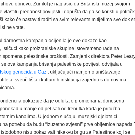
 njihovu obnovu. Zumlot je naglasio da Britanski muzej svojom
 vlastitu predanost povijesti i dopušta da ga se koristi u politič
ši kako će nastaviti raditi sa svim relevantnim tijelima sve dok s
isi ne vrate.
olidarnostna kampanja ocijenila je ove dokaze kao
, ističući kako proizraelske skupine istovremeno rade na
ih spomena palestinske prošlosti. Zamjenik direktora Peter Lear
 se ova kampanja brisanja palestinske povijesti odvijala u
elskog genocida u Gazi
, uključujući namjerno uništavanje
aliteta, sveučilišta i kulturnih institucija zajedno s domovima,
nicama.
pondencija pokazuje da je odluka o promjenama donesena
ponekad u manje od pet sati od trenutka kada je pritužba
nternim kanalima. U jednom slučaju, muzejski djelatnici
 na potrebu da budu “izuzetno svjesni” prve obljetnice napada 
 istodobno nisu pokazivali nikakvu brigu za Palestince koji se