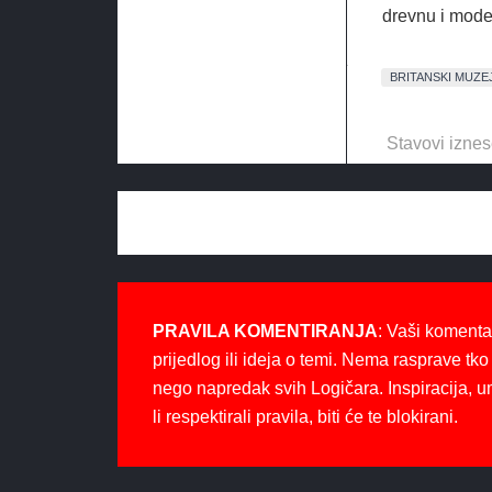
drevnu i mode
BRITANSKI MUZE
Stavovi iznes
PRAVILA KOMENTIRANJA
: Vaši komenta
prijedlog ili ideja o temi. Nema rasprave tko 
nego napredak svih Logičara. Inspiracija, u
li respektirali pravila, biti će te blokirani.