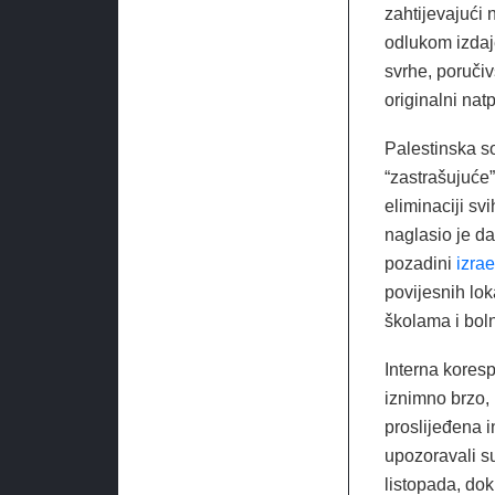
zahtijevajući
odlukom izdaje
svrhe, poručiv
originalni natp
Palestinska s
“zastrašujuće”
eliminaciji sv
naglasio je da
pozadini
izra
povijesnih lok
školama i bol
Interna kores
iznimno brzo, 
proslijeđena i
upozoravali su
listopada, dok