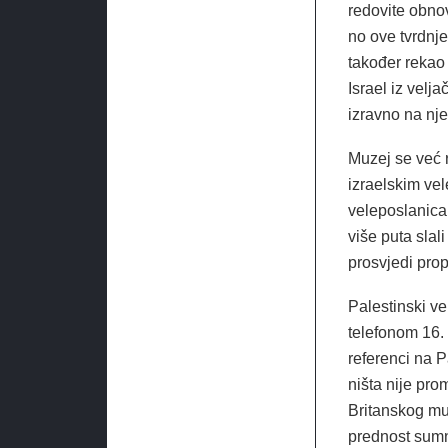
redovite obnov
no ove tvrdnj
također rekao 
Israel iz velj
izravno na nje
Muzej se već r
izraelskim ve
veleposlanica 
više puta slal
prosvjedi prop
Palestinski ve
telefonom 16. 
referenci na P
ništa nije pro
Britanskog mu
prednost sumnj