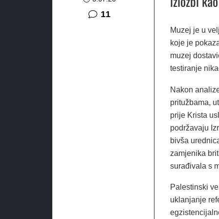
izložbi kao
komentara
11
Muzej je u vel
koje je pokaza
muzej dostavi
testiranje nik
Nakon analize
pritužbama, u
prije Krista us
podržavaju Izr
bivša urednic
zamjenika bri
surađivala s 
Palestinski ve
uklanjanje re
egzistencijaln