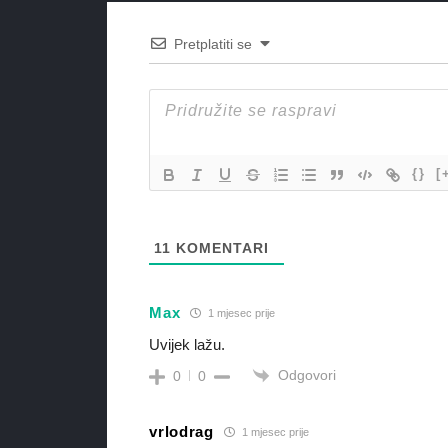
Pretplatiti se
{}
[
11
KOMENTARI
Max
1 mjesec prije
Uvijek lažu.
Odgovori
0
0
vrlodrag
1 mjesec prije