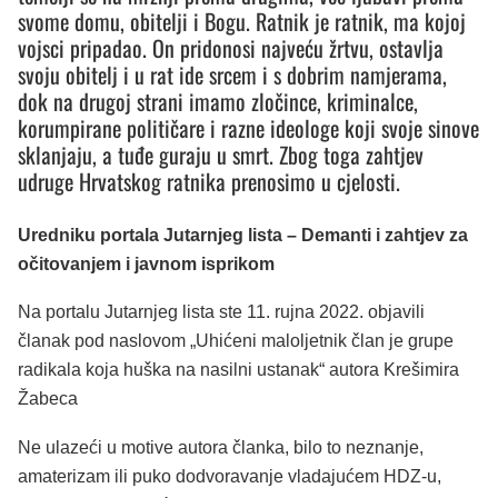
svome domu, obitelji i Bogu. Ratnik je ratnik, ma kojoj
vojsci pripadao. On pridonosi najveću žrtvu, ostavlja
svoju obitelj i u rat ide srcem i s dobrim namjerama,
dok na drugoj strani imamo zločince, kriminalce,
korumpirane političare i razne ideologe koji svoje sinove
sklanjaju, a tuđe guraju u smrt. Zbog toga zahtjev
udruge Hrvatskog ratnika prenosimo u cjelosti.
Uredniku portala Jutarnjeg lista – Demanti i zahtjev za
očitovanjem i javnom isprikom
Na portalu Jutarnjeg lista ste 11. rujna 2022. objavili
članak pod naslovom „Uhićeni maloljetnik član je grupe
radikala koja huška na nasilni ustanak“ autora Krešimira
Žabeca
Ne ulazeći u motive autora članka, bilo to neznanje,
amaterizam ili puko dodvoravanje vladajućem HDZ-u,