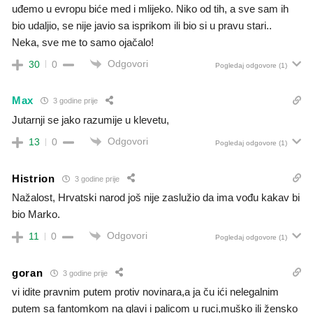
uđemo u evropu biće med i mlijeko. Niko od tih, a sve sam ih
bio udaljio, se nije javio sa isprikom ili bio si u pravu stari..
Neka, sve me to samo ojačalo!
Odgovori
30
0
Pogledaj odgovore
(1)
Max
3 godine prije
Jutarnji se jako razumije u klevetu,
Odgovori
13
0
Pogledaj odgovore
(1)
Histrion
3 godine prije
Nažalost, Hrvatski narod još nije zaslužio da ima vođu kakav bi
bio Marko.
Odgovori
11
0
Pogledaj odgovore
(1)
goran
3 godine prije
vi idite pravnim putem protiv novinara,a ja ču ići nelegalnim
putem sa fantomkom na glavi i palicom u ruci,muško ili žensko