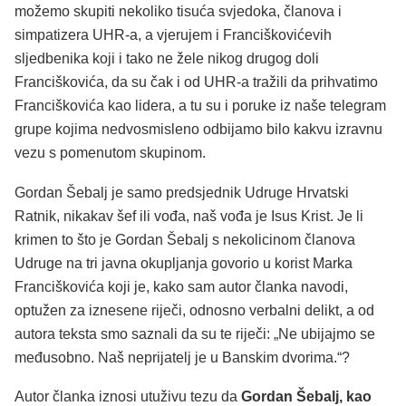
možemo skupiti nekoliko tisuća svjedoka, članova i
simpatizera UHR-a, a vjerujem i Franciškovićevih
sljedbenika koji i tako ne žele nikog drugog doli
Franciškovića, da su čak i od UHR-a tražili da prihvatimo
Franciškovića kao lidera, a tu su i poruke iz naše telegram
grupe kojima nedvosmisleno odbijamo bilo kakvu izravnu
vezu s pomenutom skupinom.
Gordan Šebalj je samo predsjednik Udruge Hrvatski
Ratnik, nikakav šef ili vođa, naš vođa je Isus Krist. Je li
krimen to što je Gordan Šebalj s nekolicinom članova
Udruge na tri javna okupljanja govorio u korist Marka
Franciškovića koji je, kako sam autor članka navodi,
optužen za iznesene riječi, odnosno verbalni delikt, a od
autora teksta smo saznali da su te riječi: „Ne ubijajmo se
međusobno. Naš neprijatelj je u Banskim dvorima.“?
Autor članka iznosi utuživu tezu da
Gordan Šebalj, kao