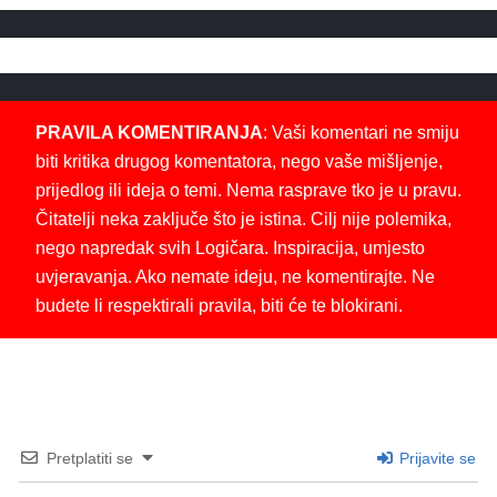
PRAVILA KOMENTIRANJA
: Vaši komentari ne smiju
biti kritika drugog komentatora, nego vaše mišljenje,
prijedlog ili ideja o temi. Nema rasprave tko je u pravu.
Čitatelji neka zaključe što je istina. Cilj nije polemika,
nego napredak svih Logičara. Inspiracija, umjesto
uvjeravanja. Ako nemate ideju, ne komentirajte. Ne
budete li respektirali pravila, biti će te blokirani.
Pretplatiti se
Prijavite se