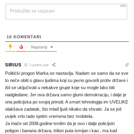
3000
16
KOMENTARI
Najstariji
SIRIUS
3 godine prije
Politićki progon Marka se nastavlja. Nadam se samo da se sve
to neče obiti o glavu ljudima koji su javno govorili protiv države i
išli se uključivati u nekakve grupe koje su mogle lako biti
nadgledane. Jer ova država samo glumi demokraciju, i dalje je
ona policijska po svojoj prirodi. A smart tehnologija im UVELIKE
olakšava zadatak, što mlađ ljudi nikako da shvate. Ja se još
uvijek vrlo rado sjetim vremena bez mobitela.
Ja inače od 2008.godine tvrdim da je ovo i dalje policijski
poligon i banana država, trilion puta ismijan i kao , ma kad