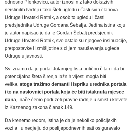
odnosno Plenkoviću, autor iznosi niz lako dokazivih
neistinitih tvrdnji i tako šteti ugledu i časti svih članova
Udruge Hrvatski Ratnik, a osobito ugledu i časti
predsjednika Udruge Gordana Šebalja. Jedina istina koju
je autor napisao je da je Gordan Šebalj predsjednik
Udruge Hrvatski Ratnik, sve ostalo su njegove insinuacije,
pretpostavke i izmišljotine s ciljem narušavanja ugleda
Udruge u javnosti.
Svi znamo da je portal Jutarnjeg lista prilično čitan i da bi
potencijalna šteta širenja lažnih vijesti mogla biti
velika,
stoga tražimo demanti i ispriku urednika portala
i to na naslovnici portala koja će biti istaknuta mjesec
dana
, inače ćemo poduzeti pravne radnje u smislu klevete
iz Kaznenog zakona članak 149.
Da krenemo redom, istina je da je nekoliko policijskih
vozila i u nedjelju do poslijepodnevnih sati osiguravalo