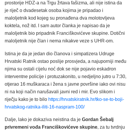
prostorije HDZ-a na Trgu žrtava fašizma, ali nije istina da
je riječ o dvadesetak osoba kojima je pripadao i
maloljetnik kod kojeg su pronađena dva molotovljeva
koktela, nož itd. I sam autor članka je napisao da je
maloljetnik bio pripadnik Franciškovićeve skupine. Dotični
maloljetnik nije član i nema nikakve veze s UHR-om.
Istina je da je jedan dio članova i simpatizera Udruge
Hrvatski Ratnik ostao poslije prosvjeda, a najuporniji među
njima su ostali cijelu noć dok se nije pojavio eskadron
interventne policije i protuzakonito, u nedjeljno jutro u 7:30,
otjerao 16 muškaraca i žena s javne površine iako ovi nisu
ni na koji način narušavali javni red i mir. Evo slikom i
riječju kako je to bilo
https://hrvatskiratnik.hr/tko-se-to-boji-
hrvatskog-ratnika-iliti-16-naspram-100/
Dalje, lako je dokaziva neistina da je
Gordan Šebalj
privremeni vođa Franciškovićeve skupine
, za tu tvrdnju