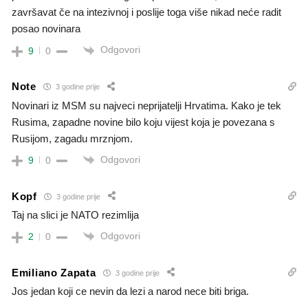
završavat če na intezivnoj i poslije toga više nikad neće radit
posao novinara
Odgovori
9
0
Note
3 godine prije
Novinari iz MSM su najveci neprijatelji Hrvatima. Kako je tek
Rusima, zapadne novine bilo koju vijest koja je povezana s
Rusijom, zagadu mrznjom.
Odgovori
9
0
Kopf
3 godine prije
Taj na slici je NATO rezimlija
Odgovori
2
0
Emiliano Zapata
3 godine prije
Jos jedan koji ce nevin da lezi a narod nece biti briga.