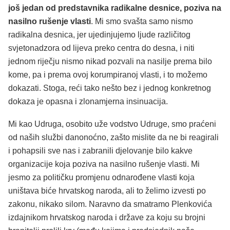
još jedan od predstavnika radikalne desnice, poziva na
nasilno rušenje vlasti
. Mi smo svašta samo nismo
radikalna desnica, jer ujedinjujemo ljude različitog
svjetonadzora od lijeva preko centra do desna, i niti
jednom riječju nismo nikad pozvali na nasilje prema bilo
kome, pa i prema ovoj korumpiranoj vlasti, i to možemo
dokazati. Stoga, reći tako nešto bez i jednog konkretnog
dokaza je opasna i zlonamjerna insinuacija.
Mi kao Udruga, osobito uže vodstvo Udruge, smo praćeni
od naših službi danonoćno, zašto mislite da ne bi reagirali
i pohapsili sve nas i zabranili djelovanje bilo kakve
organizacije koja poziva na nasilno rušenje vlasti. Mi
jesmo za političku promjenu odnarođene vlasti koja
uništava biće hrvatskog naroda, ali to želimo izvesti po
zakonu, nikako silom. Naravno da smatramo Plenkovića
izdajnikom hrvatskog naroda i države za koju su brojni