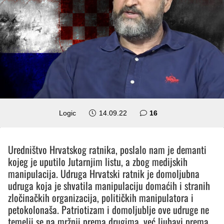
komentara
Logic
14.09.22
16
Uredništvo Hrvatskog ratnika, poslalo nam je demanti
kojeg je uputilo Jutarnjim listu, a zbog medijskih
manipulacija. Udruga Hrvatski ratnik je domoljubna
udruga koja je shvatila manipulaciju domaćih i stranih
zločinačkih organizacija, političkih manipulatora i
petokolonaša. Patriotizam i domoljublje ove udruge ne
temelji se na mržnji prema drugima, već ljubavi prema