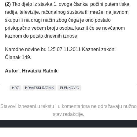
(2)
Tko djelo iz stavka 1. ovoga članka počini putem tiska,
radija, televizije, računalnog sustava ili mreže, na javnom
skupu ili na drugi način zbog čega je ono postalo
pristupačno većem broju osoba, kaznit će se novčanom
kaznom do petsto dnevnih iznosa.
Narodne novine br. 125 07.11.2011 Kazneni zakon:
Članak 149.
Autor : Hrvatski Ratnik
HDZ
HRVATSKI RATNIK
PLENKOVIĆ
Stavovi izneseni u tekstu i u komentarima ne odražavaju nužno
stav redakcije.