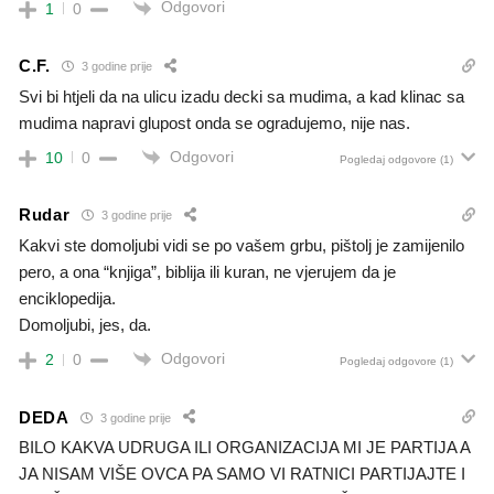
Odgovori
1
0
C.F.
3 godine prije
Svi bi htjeli da na ulicu izadu decki sa mudima, a kad klinac sa
mudima napravi glupost onda se ogradujemo, nije nas.
Odgovori
10
0
Pogledaj odgovore
(1)
Rudar
3 godine prije
Kakvi ste domoljubi vidi se po vašem grbu, pištolj je zamijenilo
pero, a ona “knjiga”, biblija ili kuran, ne vjerujem da je
enciklopedija.
Domoljubi, jes, da.
Odgovori
2
0
Pogledaj odgovore
(1)
DEDA
3 godine prije
BILO KAKVA UDRUGA ILI ORGANIZACIJA MI JE PARTIJA A
JA NISAM VIŠE OVCA PA SAMO VI RATNICI PARTIJAJTE I