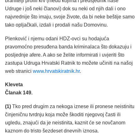
branitelji prolili krv (među kojima i predsjednik naše
Udruge i još neki članovi) dok su neki od njih dali i ono
najvrednije što imaju, svoje živote, da bi neke beštije samo
tako opljačkali, izdali i prodali našu Domovinu.
Plenković i njemu odani HDZ-ovci su hodajuća
pravomoćno presuđena banda kriminalaca što dokazuju i
posljednje afere. A ako se želite informirati i uvjeriti što
zastupa Udruga Hrvatski Ratnik to možete učiniti na našoj
web stranici
www.hrvatskiratnik.hr
.
Kleveta
Članak 149.
(1)
Tko pred drugim za nekoga iznese ili pronese neistinitu
činjeničnu tvrdnju koja može škoditi njegovoj časti ili
ugledu, znajući da je neistinita, kaznit će se novčanom
kaznom do tristo šezdeset dnevnih iznosa.