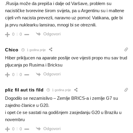
.Rusija može da prepiša i dalje od Varšave, problem su
nacističke tvorevine širom svijeta, pa u Argentinu su i maltene
cijeli vrh nacista prevezli, naravno uz pomoć Vatikana, gde bi
ja prvu nuklearku lansirao, mnogi bi se otreznili.
Odgovori
0
0
Chico
1 godina prije
Hiber prikljucen na aparate poslije ove vijesti propo mu sav trud
pljucanja po Rusima i Bricksu
Odgovori
0
0
pliz fil aut tis fild
1 godina prije
Dogodilo se nezamislivo – Zemlje BRICS-a i zemlje G7 su
zajedno članice u G20.
i opet će se sastati na godišnjem zasjedanju G20 u Brazilu u
novembru
Odgovori
0
0