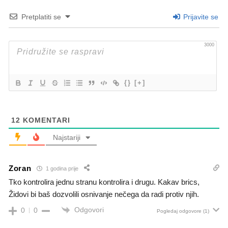
Pretplatiti se
Prijavite se
3000
{}
[+]
12
KOMENTARI
Najstariji
Zoran
1 godina prije
Tko kontrolira jednu stranu kontrolira i drugu. Kakav brics,
Židovi bi baš dozvolili osnivanje nečega da radi protiv njih.
Odgovori
0
0
Pogledaj odgovore
(1)