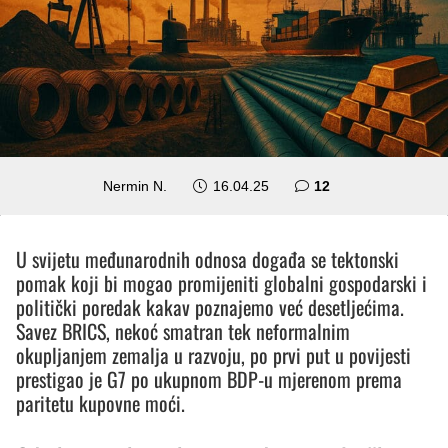
komentara
Nermin N.
16.04.25
12
U svijetu međunarodnih odnosa događa se tektonski
pomak koji bi mogao promijeniti globalni gospodarski i
politički poredak kakav poznajemo već desetljećima.
Savez BRICS, nekoć smatran tek neformalnim
okupljanjem zemalja u razvoju, po prvi put u povijesti
prestigao je G7 po ukupnom BDP-u mjerenom prema
paritetu kupovne moći.