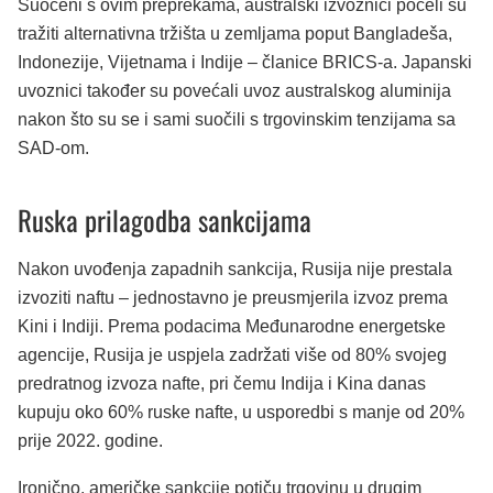
Suočeni s ovim preprekama, australski izvoznici počeli su
tražiti alternativna tržišta u zemljama poput Bangladeša,
Indonezije, Vijetnama i Indije – članice BRICS-a. Japanski
uvoznici također su povećali uvoz australskog aluminija
nakon što su se i sami suočili s trgovinskim tenzijama sa
SAD-om.
Ruska prilagodba sankcijama
Nakon uvođenja zapadnih sankcija, Rusija nije prestala
izvoziti naftu – jednostavno je preusmjerila izvoz prema
Kini i Indiji. Prema podacima Međunarodne energetske
agencije, Rusija je uspjela zadržati više od 80% svojeg
predratnog izvoza nafte, pri čemu Indija i Kina danas
kupuju oko 60% ruske nafte, u usporedbi s manje od 20%
prije 2022. godine.
Ironično, američke sankcije potiču trgovinu u drugim