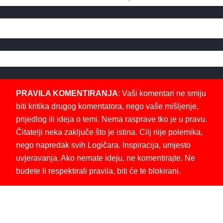
PRAVILA KOMENTIRANJA
: Vaši komentari ne smiju
biti kritika drugog komentatora, nego vaše mišljenje,
prijedlog ili ideja o temi. Nema rasprave tko je u pravu.
Čitatelji neka zaključe što je istina. Cilj nije polemika,
nego napredak svih Logičara. Inspiracija, umjesto
uvjeravanja. Ako nemate ideju, ne komentirajte. Ne
budete li respektirali pravila, biti će te blokirani.