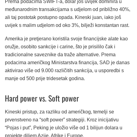
Prema podacima SWIFT-a, dolar još uvijek dominira u
međunarodnim transakcijama s udjelom od približno 40%,
ali taj postotak postupno opada. Kineski juan, iako još
uvijek s malim udjelom od oko 3%, bilježi konstantan rast.
Amerika je pretjerano koristila svoje financijske alate kao
oružje, osobito sankcije i carine, što je prisililo čak i
tradicionalne saveznike da traže alternative. Prema
podacima američkog Ministarstva financija, SAD je danas
aktivirao više od 9.000 različitih sankcija, u usporedbi s
manje od 500 prije tridesetak godina.
Hard power vs. Soft power
Kineski pristup, za razliku od američkog, temelji se
prvenstveno na “soft power” strategiji. Kroz inicijativu
“Pojas i put”, Peking je uložio više od 1 bilijun dolara u
projekte diljem Azije, Afrike i Europe.