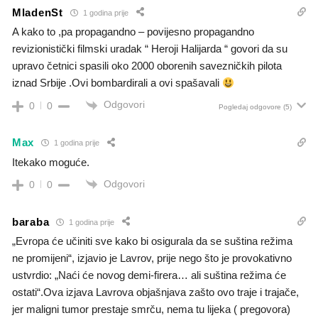
MladenSt
1 godina prije
A kako to ,pa propagandno – povijesno propagandno
revizionistički filmski uradak “ Heroji Halijarda “ govori da su
upravo četnici spasili oko 2000 oborenih savezničkih pilota
iznad Srbije .Ovi bombardirali a ovi spašavali
Odgovori
0
0
Pogledaj odgovore
(5)
Max
1 godina prije
Itekako moguće.
Odgovori
0
0
baraba
1 godina prije
„Evropa će učiniti sve kako bi osigurala da se suština režima
ne promijeni“, izjavio je Lavrov, prije nego što je provokativno
ustvrdio: „Naći će novog demi-firera… ali suština režima će
ostati“.Ova izjava Lavrova objašnjava zašto ovo traje i trajače,
jer maligni tumor prestaje smrču, nema tu lijeka ( pregovora)