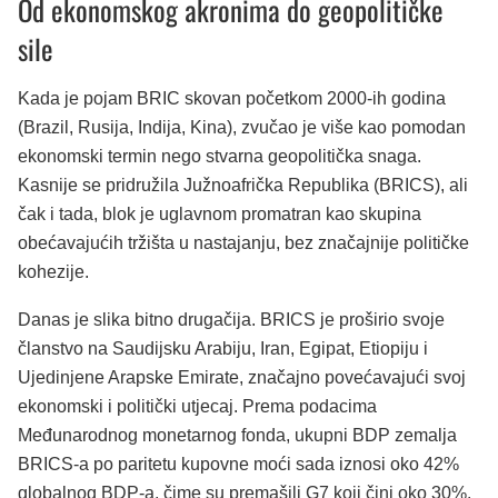
Od ekonomskog akronima do geopolitičke
sile
Kada je pojam BRIC skovan početkom 2000-ih godina
(Brazil, Rusija, Indija, Kina), zvučao je više kao pomodan
ekonomski termin nego stvarna geopolitička snaga.
Kasnije se pridružila Južnoafrička Republika (BRICS), ali
čak i tada, blok je uglavnom promatran kao skupina
obećavajućih tržišta u nastajanju, bez značajnije političke
kohezije.
Danas je slika bitno drugačija. BRICS je proširio svoje
članstvo na Saudijsku Arabiju, Iran, Egipat, Etiopiju i
Ujedinjene Arapske Emirate, značajno povećavajući svoj
ekonomski i politički utjecaj. Prema podacima
Međunarodnog monetarnog fonda, ukupni BDP zemalja
BRICS-a po paritetu kupovne moći sada iznosi oko 42%
globalnog BDP-a, čime su premašili G7 koji čini oko 30%.