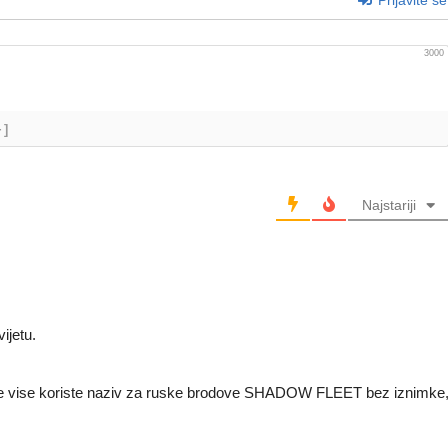
Prijavite se
3000
+]
Najstariji
ijetu.
sve vise koriste naziv za ruske brodove SHADOW FLEET bez iznimke