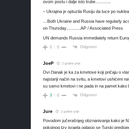
ovom postu i dalje isto trube………..
– Ukrajina je optuzila Rusiju da tuce po nukle
…Both Ukraine and Russia have regularly accu
on Thursday……….AP / Associated Press
UN demands Russia immediately return Europe
Odgovori
0
0
JoeP
2 godine prije
Ovi članak je ka za kmetove koji pričaju o vla
najstariji način na svitu, a kmetovi ushićeni n
su samo kmetovi i ne pada in na pamet kako bi t
Odgovori
3
0
Jure
2 godine prije
Povodom jučerašnjeg obznanivanja kako je NA
pokojnog tzv israela oglasio se Turski predsj