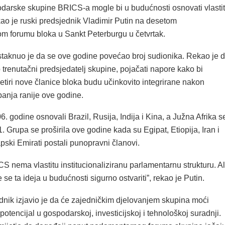
darske skupine BRICS-a mogle bi u budućnosti osnovati vlastit
kao je ruski predsjednik Vladimir Putin na desetom
m forumu bloka u Sankt Peterburgu u četvrtak.
istaknuo je da se ove godine povećao broj sudionika. Rekao je 
 trenutačni predsjedatelj skupine, pojačati napore kako bi
etiri nove članice bloka budu učinkovito integrirane nakon
panja ranije ove godine.
 godine osnovali Brazil, Rusija, Indija i Kina, a Južna Afrika s
1. Grupa se proširila ove godine kada su Egipat, Etiopija, Iran i
pski Emirati postali punopravni članovi.
 nema vlastitu institucionaliziranu parlamentarnu strukturu. Al
 se ta ideja u budućnosti sigurno ostvariti”, rekao je Putin.
dnik izjavio je da će zajedničkim djelovanjem skupina moći
 potencijal u gospodarskoj, investicijskoj i tehnološkoj suradnji.