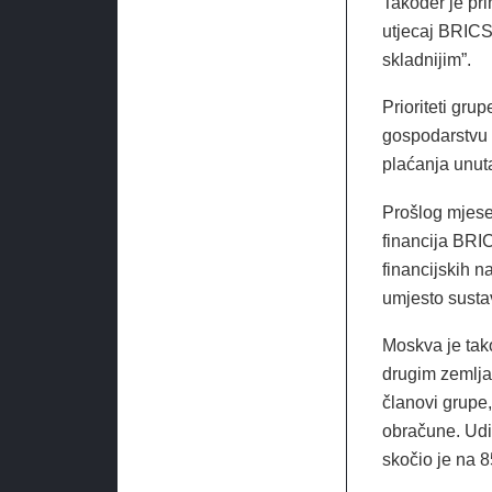
Također je pr
utjecaj BRICS-
skladnijim”.
Prioriteti gru
gospodarstvu 
plaćanja unut
Prošlog mjesec
financija BRI
financijskih n
umjesto susta
Moskva je tak
drugim zemlja
članovi grupe,
obračune. Udi
skočio je na 