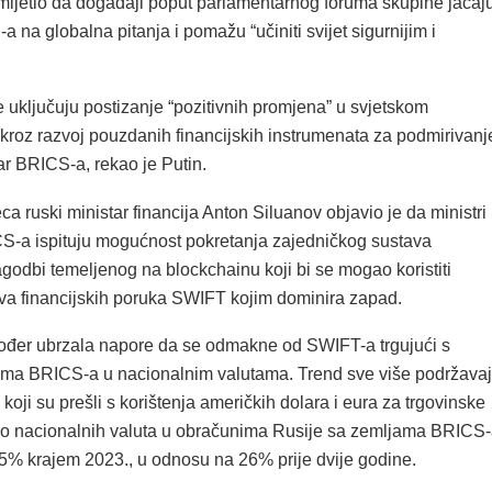
imijetio da događaji poput parlamentarnog foruma skupine jačaj
a na globalna pitanja i pomažu “učiniti svijet sigurnijim i
pe uključuju postizanje “pozitivnih promjena” u svjetskom
kroz razvoj pouzdanih financijskih instrumenata za podmirivanj
ar BRICS-a, rekao je Putin.
a ruski ministar financija Anton Siluanov objavio je da ministri
CS-a ispituju mogućnost pokretanja zajedničkog sustava
agodbi temeljenog na blockchainu koji bi se mogao koristiti
va financijskih poruka SWIFT kojim dominira zapad.
ođer ubrzala napore da se odmakne od SWIFT-a trgujući s
ma BRICS-a u nacionalnim valutama. Trend sve više podržava
 koji su prešli s korištenja američkih dolara i eura za trgovinske
o nacionalnih valuta u obračunima Rusije sa zemljama BRICS
85% krajem 2023., u odnosu na 26% prije dvije godine.