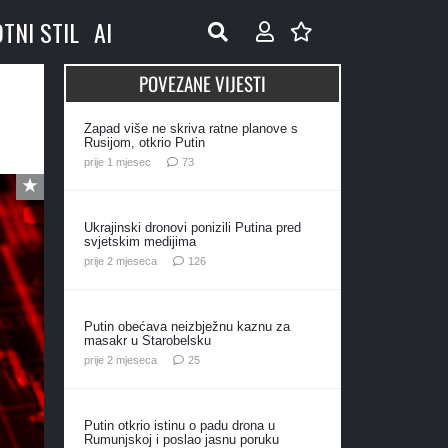
OTNI STIL
AI
POVEZANE VIJESTI
t
Zapad više ne skriva ratne planove s
Rusijom, otkrio Putin
komentara
prije 1 mjesec
73
Ukrajinski dronovi ponizili Putina pred
svjetskim medijima
komentara
prije 2 mjeseca
126
Putin obećava neizbježnu kaznu za
masakr u Starobelsku
komentara
prije 2 mjeseca
25
Putin otkrio istinu o padu drona u
Rumunjskoj i poslao jasnu poruku