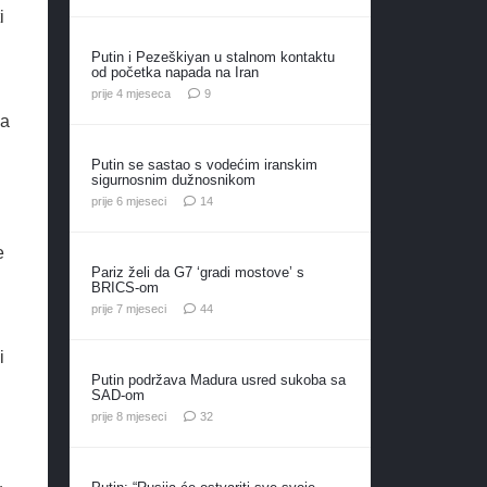
i
Putin i Pezeškiyan u stalnom kontaktu
od početka napada na Iran
komentara
prije 4 mjeseca
9
da
Putin se sastao s vodećim iranskim
sigurnosnim dužnosnikom
komentara
prije 6 mjeseci
14
e
Pariz želi da G7 ‘gradi mostove’ s
BRICS-om
komentara
prije 7 mjeseci
44
i
Putin podržava Madura usred sukoba sa
SAD-om
komentara
prije 8 mjeseci
32