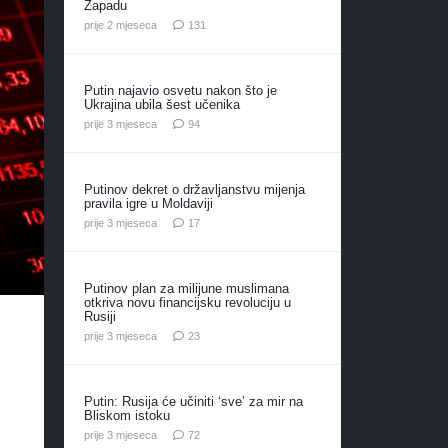
Zapadu
komentar
prije 2 mjeseca
131
Putin najavio osvetu nakon što je
Ukrajina ubila šest učenika
komentara
prije 3 mjeseca
94
Putinov dekret o državljanstvu mijenja
pravila igre u Moldaviji
komentara
prije 3 mjeseca
17
Putinov plan za milijune muslimana
otkriva novu financijsku revoluciju u
Rusiji
komentara
prije 3 mjeseca
23
Putin: Rusija će učiniti ‘sve’ za mir na
Bliskom istoku
komentara
prije 3 mjeseca
72