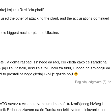
arkoj koju su Rusi “okupirali”…
sed the other of attacking the plant, and the accusations continued
’s biggest nuclear plant to Ukraine.
steli, a doma raspad, sin neće da radi, ćer gleda kako će zaradit na
avijaju za vlastelu, neki za svoju, neki za tuđu, i uopće na shvaćaju da
o prestali bit nego gledaju koji je gazda bolji
Pogledaj odgovore
(6)
TO savez u Amanu otvorio ured za zaštitu izmišljenog bivšeg i
ednik Erdogan izjavom da će Turska spriječiti vetom djelovanje tog