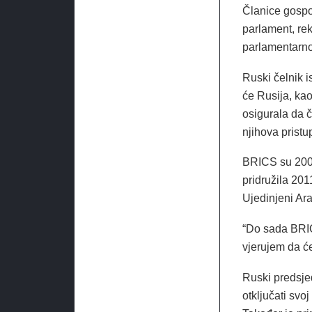
Članice gospo
parlament, re
parlamentarno
Ruski čelnik 
će Rusija, kao
osigurala da č
njihova pristu
BRICS su 2006.
pridružila 201
Ujedinjeni Ara
“Do sada BRICS
vjerujem da će
Ruski predsje
otključati svoj