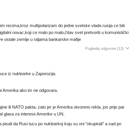
 recima,kroz multipolarizam do jedne svetske vlade.rusija ce biti
igitalni novac,koji ce malo po malo,čitav svet pretvoriti u komunistički
 sve ostale zemlje u raljama bankarske mafije
Pogledaj odgovore
(13)
uce iz nuklearke u Zaporozija.
a ni Amerika ako im ne odgovara.
jine ili NATO pakta, zato jer je Amerika otvoreno rekla, jos prije par
al glasa za interese Amerike u UN.
pisali da Rusi tucu po nuklearkoj koju su oni “okupirali” a sad po