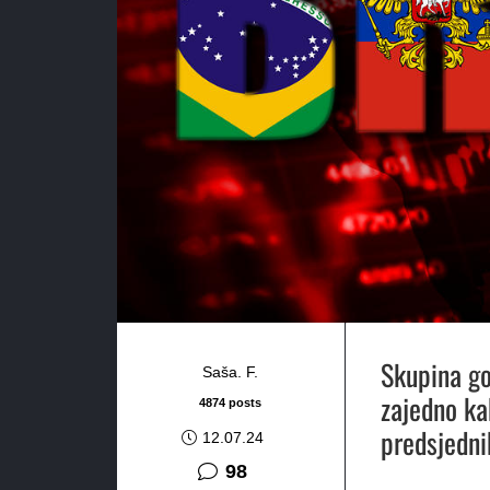
Skupina go
Saša. F.
zajedno kak
4874 posts
predsjedni
12.07.24
komentara
98