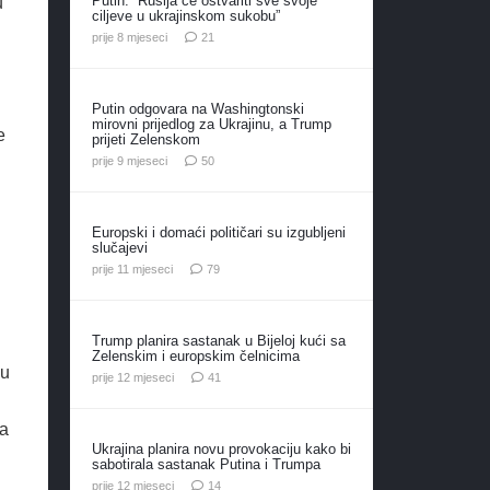
Putin: “Rusija će ostvariti sve svoje
u
ciljeve u ukrajinskom sukobu”
komentar
prije 8 mjeseci
21
Putin odgovara na Washingtonski
mirovni prijedlog za Ukrajinu, a Trump
e
prijeti Zelenskom
komentara
prije 9 mjeseci
50
Europski i domaći političari su izgubljeni
slučajevi
komentara
prije 11 mjeseci
79
Trump planira sastanak u Bijeloj kući sa
Zelenskim i europskim čelnicima
ju
komentar
prije 12 mjeseci
41
-a
Ukrajina planira novu provokaciju kako bi
sabotirala sastanak Putina i Trumpa
komentara
prije 12 mjeseci
14