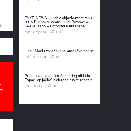
FAKE NEWS – Index objavio montiranu
laž o Putinovoj kćerci Luizi Rozovoj –
e.
Sve je lažno – Fotografije ukradene
komentara
prije 12 mjeseci
114
Lula i Modi uzvraćaju na američke carine
komentara
prije 12 mjeseci
16
Putin objašnjava što će se dogoditi ako
Zapad ‘opljačka’ blokirane ruske rezerve
,
komentara
prije 1 godina
26
te