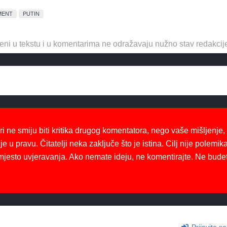
MENT
PUTIN
eni u tekstu i u komentarima ne odražavaju nužno stav redakcij
ri ne smiju biti kritika drugog komentatora, nego vaše mišljenje,
je u pravu. Čitatelji neka zaključe što je istina. Cilj nije polemika
mjesto uvjeravanja. Ako nemate ideju, ne komentirajte. Ne bude