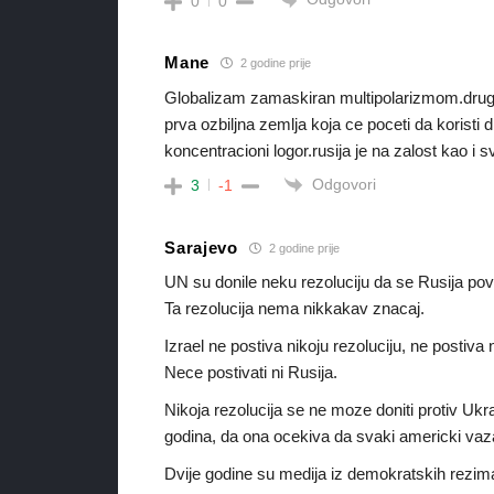
0
0
Mane
2 godine prije
Globalizam zamaskiran multipolarizmom.drugim
prva ozbiljna zemlja koja ce poceti da koristi d
koncentracioni logor.rusija je na zalost kao i
Odgovori
3
-1
Sarajevo
2 godine prije
UN su donile neku rezoluciju da se Rusija pov
Ta rezolucija nema nikkakav znacaj.
Izrael ne postiva nikoju rezoluciju, ne postiv
Nece postivati ni Rusija.
Nikoja rezolucija se ne moze doniti protiv Ukra
godina, da ona ocekiva da svaki americki vaz
Dvije godine su medija iz demokratskih rezima 