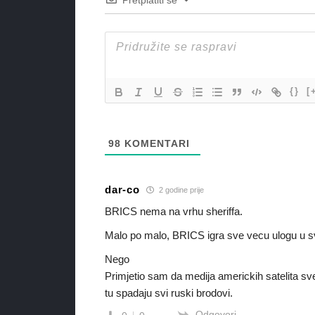
Pretplatiti se
{}
[
98
KOMENTARI
dar-co
2 godine prije
BRICS nema na vrhu sheriffa.
Malo po malo, BRICS igra sve vecu ulogu u sv
Nego
Primjetio sam da medija americkih satelita 
tu spadaju svi ruski brodovi.
Odgovori