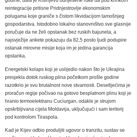
godine, dala je Kišinjevu odriješene ruke da pod krinkom
reintegracije pritisne Pridnjestrovlje ekonomskim
polugama koje graniče s čistom likvidacijom tamošnjeg
gospodarstva. Istodobno lokalno stanovništvo sve glasnije
poručuje da ne želi opstanak bez ruskih bajuneta, a
najsvježije ankete pokazuju da 82,5 posto ljudi podupire
ostanak mirovne misije koja im je jedina garancija
opstanka.
Energetski kolaps koji je uslijedio nakon što je Ukrajina
presjekla dotok ruskog plina početkom prošle godine
razotkrio je svu brutalnost nove stvarnosti. Desetljećima je
proračun regije počivao na gotovo besplatnom plinu koji je
hranio termoelektranu Cuciurgan, odakle je strujom
opskrbljivana cijela Moldavija, uključujući i sam teritorij
pod kontrolom Tiraspola.
Kad je Kijev odbio produljiti ugovor o tranzitu, sustav se