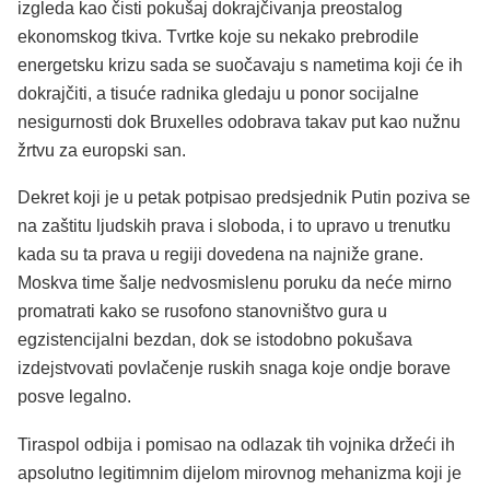
izgleda kao čisti pokušaj dokrajčivanja preostalog
ekonomskog tkiva. Tvrtke koje su nekako prebrodile
energetsku krizu sada se suočavaju s nametima koji će ih
dokrajčiti, a tisuće radnika gledaju u ponor socijalne
nesigurnosti dok Bruxelles odobrava takav put kao nužnu
žrtvu za europski san.
Dekret koji je u petak potpisao predsjednik Putin poziva se
na zaštitu ljudskih prava i sloboda, i to upravo u trenutku
kada su ta prava u regiji dovedena na najniže grane.
Moskva time šalje nedvosmislenu poruku da neće mirno
promatrati kako se rusofono stanovništvo gura u
egzistencijalni bezdan, dok se istodobno pokušava
izdejstvovati povlačenje ruskih snaga koje ondje borave
posve legalno.
Tiraspol odbija i pomisao na odlazak tih vojnika držeći ih
apsolutno legitimnim dijelom mirovnog mehanizma koji je