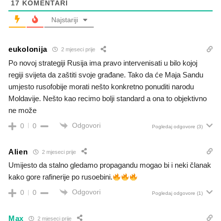
17
KOMENTARI
Najstariji
eukolonija
2 mjeseci prije
Po novoj strategiji Rusija ima pravo intervenisati u bilo kojoj
regiji svijeta da zaštiti svoje građane. Tako da će Maja Sandu
umjesto rusofobije morati nešto konkretno ponuditi narodu
Moldavije. Nešto kao recimo bolji standard a ona to objektivno
ne može
Odgovori
0
0
Pogledaj odgovore
(3)
Alien
2 mjeseci prije
Umijesto da stalno gledamo propagandu mogao bi i neki članak
kako gore rafinerije po rusoebini.
Odgovori
0
0
Pogledaj odgovore
(1)
Max
2 mjeseci prije