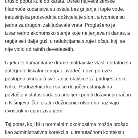
urušio poput kule od karata. Usred najveće zimske
hladnoće kućanstva su ostala bez grijanja i tople vode,
industrijska proizvodnja doživjela je slom, a tvornice su
jedna za drugom zaključavale vrata. Proglašeno je
izvanredno ekonomsko stanje koje ne jenjava ni danas, a
regija se i dalje guši u redukcijama struje i očaju koji se
nije vidio od ratnih devedesetih.
U jeku te humanitarne drame moldavske vlasti dodatno su
zategnule fiskalni konopac uvodeći nove poreze i
postupno ukidajući sve ranije olakšice za pridnjestarske
tvrtke. Poduzetnici koji su se do jučer oslanjali na
povlašteni status sada su prisiljeni puniti državni proračun
u Kišinjevu, što lokalni dužnosnici otvoreno nazivaju
dvostrukim oporezivanjem.
Taj potez, koji bi u normalnim okolnostima možda prošao
kao administrativna korekcija, u trenutačnom kontekstu