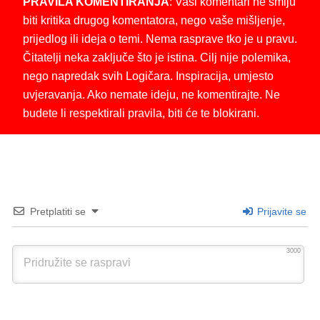
PRAVILA KOMENTIRANJA
: Vaši komentari ne smiju
biti kritika drugog komentatora, nego vaše mišljenje,
prijedlog ili ideja o temi. Nema rasprave tko je u pravu.
Čitatelji neka zaključe što je istina. Cilj nije polemika,
nego napredak svih Logičara. Inspiracija, umjesto
uvjeravanja. Ako nemate ideju, ne komentirajte. Ne
budete li respektirali pravila, biti će te blokirani.
Pretplatiti se
Prijavite se
3000