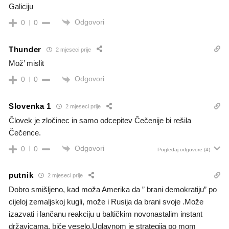
Galiciju
Odgovori
0
0
Thunder
2 mjeseci prije
Mož’ mislit
Odgovori
0
0
Slovenka 1
2 mjeseci prije
Človek je zločinec in samo odcepitev Čečenije bi rešila
Čečence.
Odgovori
0
0
Pogledaj odgovore
(4)
putnik
2 mjeseci prije
Dobro smišljeno, kad moža Amerika da ” brani demokratiju” po
cijeloj zemaljskoj kugli, može i Rusija da brani svoje .Može
izazvati i lančanu reakciju u baltičkim novonastalim instant
državicama, biče veselo.Uglavnom je strategija po mom