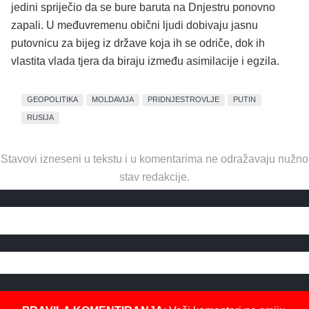
jedini spriječio da se bure baruta na Dnjestru ponovno
zapali. U međuvremenu obični ljudi dobivaju jasnu
putovnicu za bijeg iz države koja ih se odriče, dok ih
vlastita vlada tjera da biraju između asimilacije i egzila.
GEOPOLITIKA
MOLDAVIJA
PRIDNJESTROVLJE
PUTIN
RUSIJA
Stavovi izneseni u tekstu i u komentarima ne odražavaju nužno
stav redakcije.