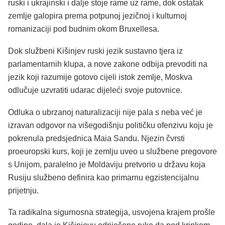
ruski i ukrajinski i dalje stoje rame uz rame, dok ostatak
zemlje galopira prema potpunoj jezičnoj i kulturnoj
romanizaciji pod budnim okom Bruxellesa.
Dok službeni Kišinjev ruski jezik sustavno tjera iz
parlamentarnih klupa, a nove zakone odbija prevoditi na
jezik koji razumije gotovo cijeli istok zemlje, Moskva
odlučuje uzvratiti udarac dijeleći svoje putovnice.
Odluka o ubrzanoj naturalizaciji nije pala s neba već je
izravan odgovor na višegodišnju političku ofenzivu koju je
pokrenula predsjednica Maia Sandu. Njezin čvrsti
proeuropski kurs, koji je zemlju uveo u službene pregovore
s Unijom, paralelno je Moldaviju pretvorio u državu koja
Rusiju službeno definira kao primarnu egzistencijalnu
prijetnju.
Ta radikalna sigurnosna strategija, usvojena krajem prošle