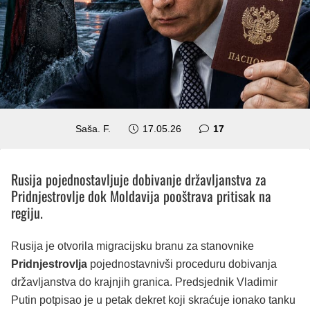
komentara
Saša. F.
17.05.26
17
Rusija pojednostavljuje dobivanje državljanstva za
Pridnjestrovlje dok Moldavija pooštrava pritisak na
regiju.
Rusija je otvorila migracijsku branu za stanovnike
Pridnjestrovlja
pojednostavnivši proceduru dobivanja
državljanstva do krajnjih granica. Predsjednik Vladimir
Putin potpisao je u petak dekret koji skraćuje ionako tanku