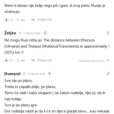
Meni ni danas nije bolje nego još i gore. A ovaj potez Rusije je
očekivan.
Odgovori
0
0
Željko
2 mjeseci prije
Ne mogu Rusi ništa jer The distance between Kherson
(Ukraine) and Tiraspol (Moldova/Transnistria) is approximately \
(327\) km !!
Odgovori
0
0
Pogledaj odgovore
(1)
Dumand
2 mjeseci prije
Sve ide po planu.
Treba to zapaliti dolje, po planu,
Tamo će slati i naše slugane ( na žalost roditelja, djecu), da ih
ruje kolaju.
Sve je po planu igre.
Dor roditelja naših je da li će im djeca gnjojiti tamo…kao nekada