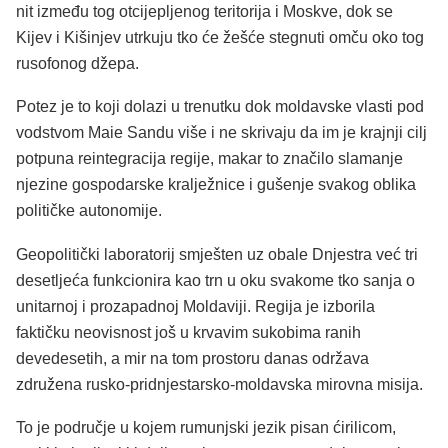
nit između tog otcijepljenog teritorija i Moskve, dok se
Kijev i Kišinjev utrkuju tko će žešće stegnuti omču oko tog
rusofonog džepa.
Potez je to koji dolazi u trenutku dok moldavske vlasti pod
vodstvom Maie Sandu više i ne skrivaju da im je krajnji cilj
potpuna reintegracija regije, makar to značilo slamanje
njezine gospodarske kralježnice i gušenje svakog oblika
političke autonomije.
Geopolitički laboratorij smješten uz obale Dnjestra već tri
desetljeća funkcionira kao trn u oku svakome tko sanja o
unitarnoj i prozapadnoj Moldaviji. Regija je izborila
faktičku neovisnost još u krvavim sukobima ranih
devedesetih, a mir na tom prostoru danas održava
združena rusko-pridnjestarsko-moldavska mirovna misija.
To je područje u kojem rumunjski jezik pisan ćirilicom,