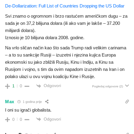
De-Dollarization: Full List of Countries Dropping the US Dollar
Svi znamo o ogromnom i brzo rastućem američkom dugu – za
sada je on 37,2 bilijuna dolara (ili ako vam je lakše – 37.200
milijardi dolara).
Iznosio je 10 bilijuna dolara 2008. godine.
Na vrlo sličan način kao što sada Trump radi velikim carinama
– a to su sankcije Rusiji – izuzetni i njezina kujica Europa
ekonomski su jako zbližili Rusiju, Kinu i Indiju, a Kinu sa
Rusijom i vojno, s tim da ovim napadom izuzetnih na Iran i on
polako ulazi u ovu vojnu koaliciju Kine i Rusije.
Odgovori
1
0
Pogledaj odgovore
(2)
Max
1 godina prije
I oni su igrači globalista.
Odgovori
0
0