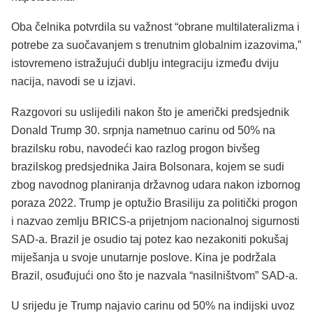
Oba čelnika potvrdila su važnost “obrane multilateralizma i
potrebe za suočavanjem s trenutnim globalnim izazovima,”
istovremeno istražujući dublju integraciju između dviju
nacija, navodi se u izjavi.
Razgovori su uslijedili nakon što je američki predsjednik
Donald Trump 30. srpnja nametnuo carinu od 50% na
brazilsku robu, navodeći kao razlog progon bivšeg
brazilskog predsjednika Jaira Bolsonara, kojem se sudi
zbog navodnog planiranja državnog udara nakon izbornog
poraza 2022. Trump je optužio Brasiliju za politički progon
i nazvao zemlju BRICS-a prijetnjom nacionalnoj sigurnosti
SAD-a. Brazil je osudio taj potez kao nezakoniti pokušaj
miješanja u svoje unutarnje poslove. Kina je podržala
Brazil, osuđujući ono što je nazvala “nasilništvom” SAD-a.
U srijedu je Trump najavio carinu od 50% na indijski uvoz