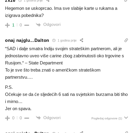
zx16
1 godina prije
Hegemon se uskoprcao. Ima sve slabije karte u rukama a
izigrava pobednika?
Odgovori
1
0
onaj najglu...Dalton
1 godina prije
“SAD i dalje smatra Indiju svojim strateškim partnerom, ali je
jednostavno uveo više carine zbog zabrinutosti oko trgovine s
Rusijom.“ – State Department
To je sve što treba znati o američkom strateškom
partnerstvu….
P.S.
Očekuje se da će sljedećih 6 sati na svjetskim burzama biti tiho
i mirno…
Jer on spava.
Odgovori
0
0
Pogledaj odgovore
(1)