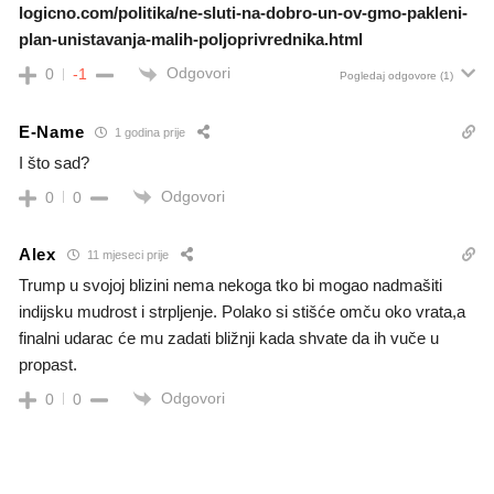
logicno.com/politika/ne-sluti-na-dobro-un-ov-gmo-pakleni-
plan-unistavanja-malih-poljoprivrednika.html
Odgovori
0
-1
Pogledaj odgovore
(1)
E-Name
1 godina prije
I što sad?
Odgovori
0
0
Alex
11 mjeseci prije
Trump u svojoj blizini nema nekoga tko bi mogao nadmašiti
indijsku mudrost i strpljenje. Polako si stišće omču oko vrata,a
finalni udarac će mu zadati bližnji kada shvate da ih vuče u
propast.
Odgovori
0
0