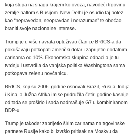
koja stupa na snagu krajem kolovoza, navodeći trgovinu
zemlje naftom s Rusijom. New Delhi je osudio taj potez
kao “nepravedan, neopravdan i nerazuman” te obećao
braniti svoje nacionalne interese.
Trump je u više navrata optuživao članice BRICS-a da
pokušavaju potkopati američki dolar i zaprijetio dodatnim
carinama od 10%. Ekonomska skupina odbacila je tu
tvrdnju i ustvrdila da vanjska politika Washingtona sama
potkopava zelenu novčanicu.
BRICS, koji su 2006. godine osnovali Brazil, Rusija, Indija
i Kina, a Južna Afrika im se pridružila četiri godine kasnije,
od tada se proširio i sada nadmašuje G7 u kombiniranom
BDP-u.
Trump je također zaprijetio širim carinama na trgovinske
partnere Rusije kako bi izvršio pritisak na Moskvu da