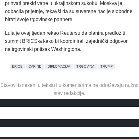
prihvati prekid vatre u ukrajinskom sukobu. Moskva je
odbacila prijetnje, rekavši da su suverene nacije slobodne
birati svoje trgovinske partnere.
Lula je ovaj tjedan rekao Reutersu da planira predložiti
summit BRICS-a kako bi koordinirali zajednički odgovor
na trgovinski pritisak Washingtona.
BRICS
CARINE
DIPLOMACIJA
TRGOVINA
TRUMP
Stavovi izneseni u tekstu i u komentarima ne odražavaju nužno
stav redakcije.