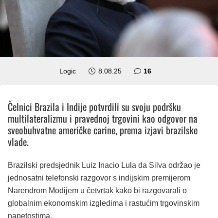
komentara
Logic
8.08.25
16
Čelnici Brazila i Indije potvrdili su svoju podršku
multilateralizmu i pravednoj trgovini kao odgovor na
sveobuhvatne američke carine, prema izjavi brazilske
vlade.
Brazilski predsjednik Luiz Inacio Lula da Silva održao je
jednosatni telefonski razgovor s indijskim premijerom
Narendrom Modijem u četvrtak kako bi razgovarali o
globalnim ekonomskim izgledima i rastućim trgovinskim
napetostima.