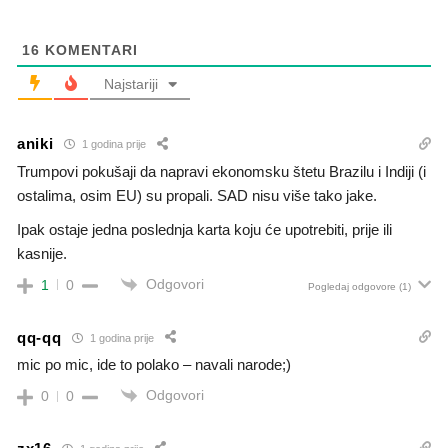
16
KOMENTARI
Najstariji
aniki
1 godina prije
Trumpovi pokušaji da napravi ekonomsku štetu Brazilu i Indiji (i
ostalima, osim EU) su propali. SAD nisu više tako jake.
Ipak ostaje jedna poslednja karta koju će upotrebiti, prije ili
kasnije.
Odgovori
1
0
Pogledaj odgovore
(1)
qq-qq
1 godina prije
mic po mic, ide to polako – navali narode;)
Odgovori
0
0