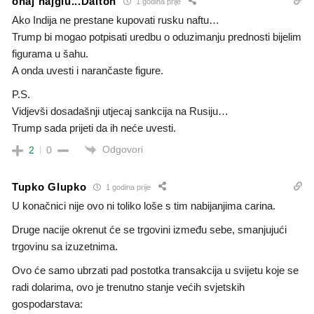
onaj najglu...Dalton
1 godina prije
Ako Indija ne prestane kupovati rusku naftu…
Trump bi mogao potpisati uredbu o oduzimanju prednosti bijelim
figurama u šahu.
A onda uvesti i narančaste figure.
P.S.
Vidjevši dosadašnji utjecaj sankcija na Rusiju…
Trump sada prijeti da ih neće uvesti.
Odgovori
2
0
Tupko Glupko
1 godina prije
U konačnici nije ovo ni toliko loše s tim nabijanjima carina.
Druge nacije okrenut će se trgovini između sebe, smanjujući
trgovinu sa izuzetnima.
Ovo će samo ubrzati pad postotka transakcija u svijetu koje se
radi dolarima, ovo je trenutno stanje većih svjetskih
gospodarstava: