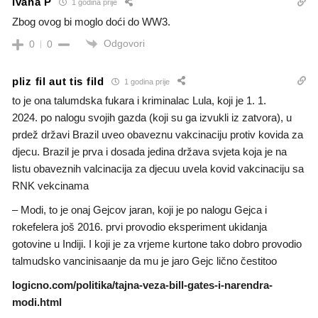
Ivana P
1 godina prije
Zbog ovog bi moglo doći do WW3.
Odgovori
0
0
pliz fil aut tis fild
1 godina prije
to je ona talumdska fukara i kriminalac Lula, koji je 1. 1.
2024. po nalogu svojih gazda (koji su ga izvukli iz zatvora), u
prdež državi Brazil uveo obaveznu vakcinaciju protiv kovida za
djecu. Brazil je prva i dosada jedina država svjeta koja je na
listu obaveznih valcinacija za djecuu uvela kovid vakcinaciju sa
RNK vekcinama
– Modi, to je onaj Gejcov jaran, koji je po nalogu Gejca i
rokefelera još 2016. prvi provodio eksperiment ukidanja
gotovine u Indiji. I koji je za vrjeme kurtone tako dobro provodio
talmudsko vancinisaanje da mu je jaro Gejc lično čestitoo
logicno.com/politika/tajna-veza-bill-gates-i-narendra-
modi.html