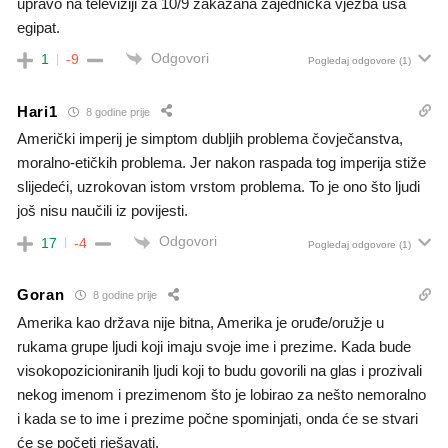
upravo na televiziji za 10/9 zakazana zajednicka vjezba usa
egipat.
Odgovori
1
-9
Pogledaj odgovore
(1)
Hari1
8 godine prije
Američki imperij je simptom dubljih problema čovječanstva,
moralno-etičkih problema. Jer nakon raspada tog imperija stiže
slijedeći, uzrokovan istom vrstom problema. To je ono što ljudi
još nisu naučili iz povijesti.
Odgovori
17
-4
Pogledaj odgovore
(1)
Goran
8 godine prije
Amerika kao država nije bitna, Amerika je oruđe/oružje u
rukama grupe ljudi koji imaju svoje ime i prezime. Kada bude
visokopozicioniranih ljudi koji to budu govorili na glas i prozivali
nekog imenom i prezimenom što je lobirao za nešto nemoralno
i kada se to ime i prezime počne spominjati, onda će se stvari
će se početi rješavati.