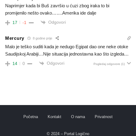
Naprimjer kada bi Buš završio u ćuzi zbog iraka to bi
promijenilo nešto ovako…….Amerika ide dalje
Odgovori
17
-1
Mercury
8 godine prije
Malo je teško suditi kada je nedugo Egipat dao one neke otoke
Saudijskoj Arabiji…Nije situacija jednostavna kao što izgleda…
Odgovori
14
0
Pogledaj odgovore
(1)
Početna
Kontakt
O nama
Privatnost
© 2024 – Portal Logično