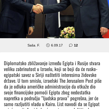
komentara
Saša. F.
6.09.17
12
Diplomatsko zbližavanje između Egipta i Rusije stvara
veliku zabrinutost u Izraelu, koji se boji da će rusko-
egipatski savez u Siriji naštetiti interesima židovske
države. U tom smislu, izraelski The Jerusalem Post piše
da je odluka američke administracije da otkaže dio
svoje financijske pomoći Egiptu zbog nedostatka
napretka u području ”ljudska prava” pogrešna, jer će
samo razljutiti vladu u Kairu. List navodi da se Egipat