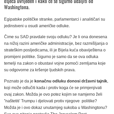
osjeća uvrijeđen i kako će se sigurno udaljiti od
Washingtona.
Egipatske političke stranke, parlamentarci i analitičari su
jedinstveni u osudi američke odluke.
Čime su SAD pravdale svoju odluku? Je li ona donesena
na nižoj razini američke administracije, bez razmišljanja o
strateškim posljedicama, ili je Bijela kuća obaviještena o
promijeni politike. Sigurno je samo da se ova odluka
temelji na zakon o obustavi vojne pomoći zemljama koje
su odgovorne za kršenje ljudskih prava.
Poznato je da je
konačnu odluku donosi državni tajnik
,
koji može odlučiti kada i protiv koga će se primjenjivati
ovaj zakon. Možda je ovo potez kojim se namjerno želi
”naštetiti’ Trumpu i djelovati protiv njegove politike?
Možda je i ovo dokaz unutarnjeg sukoba u Washingtonu?