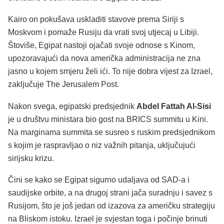
Kairo on pokušava uskladiti stavove prema Siriji s
Moskvom i pomaže Rusiju da vrati svoj utjecaj u Libiji.
Štoviše, Egipat nastoji ojačati svoje odnose s Kinom,
upozoravajući da nova američka administracija ne zna
jasno u kojem smjeru želi ići. To nije dobra vijest za Izrael,
zaključuje The Jerusalem Post.
Nakon svega, egipatski predsjednik
Abdel Fattah Al-Sisi
je u društvu ministara bio gost na BRICS summitu u Kini.
Na marginama summita se susreo s ruskim predsjednikom
s kojim je raspravljao o niz važnih pitanja, uključujući
sirijsku krizu.
Čini se kako se Egipat sigurno udaljava od SAD-a i
saudijske orbite, a na drugoj strani jača suradnju i savez s
Rusijom, što je još jedan od izazova za američku strategiju
na Bliskom istoku. Izrael je svjestan toga i počinje brinuti