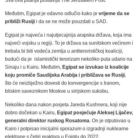
Sva ova pitanja postavlja The Jerusalem Post.
Međutim, Egipat je odavno odlučio kako je
vrijeme da se
približi Rusiji
i da se ne može pouzdati u SAD.
Egipat je najveća i najutjecajnija arapska država, koja ima
najveći vojsku u regiji. To je država sa sunitskom većinom i
trebala bi biti vodeća zemlja u antiterorističkoj koaliciji,
budući da je islamistički terorizam nekoliko puta udario na
Sinaju i u Kairu. Međutim,
Egipat se izvukao iz koalicije
koju promiče Saudijska Arabija i približava se Rusiji
,
što će neizbježno dovesti do konvergencije s Iranom,
bliskim saveznikom Moskve u sirijskom sukobu.
Nekoliko dana nakon posjeta Jareda Kushnera, koji nije
dobro dočekan u Kairu,
Egipat posjećuje Aleksej Lijačev,
generalni direktor ruskog Rosatoma
. On je otputovao u
Kairo i potpisao inicijalni sporazum o izgradnji nuklearne
elektrane s četiri reaktora u Egiptu do 2022.