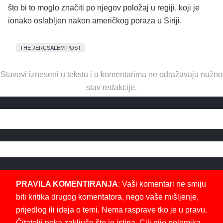
što bi to moglo značiti po njegov položaj u regiji, koji je
ionako oslabljen nakon američkog poraza u Siriji.
THE JERUSALEM POST
Stavovi izneseni u tekstu i u komentarima ne odražavaju nužno
stav redakcije.
PRAVILA KOMENTIRANJA
: Vaši komentari ne smiju
biti kritika drugog komentatora, nego vaše mišljenje,
prijedlog ili ideja o temi. Nema rasprave tko je u pravu.
Čitatelji neka zaključe što je istina. Cilj nije polemika,