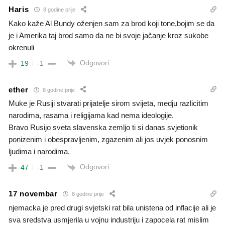
Haris
8 godine prije
Kako kaže Al Bundy oženjen sam za brod koji tone,bojim se da
je i Amerika taj brod samo da ne bi svoje jačanje kroz sukobe
okrenuli
Odgovori
19
-1
ether
8 godine prije
Muke je Rusiji stvarati prijatelje sirom svijeta, medju razlicitim
narodima, rasama i religijama kad nema ideologije.
Bravo Rusijo sveta slavenska zemljo ti si danas svjetionik
ponizenim i obespravljenim, zgazenim ali jos uvjek ponosnim
ljudima i narodima.
Odgovori
47
-1
17 novembar
8 godine prije
njemacka je pred drugi svjetski rat bila unistena od inflacije ali je
sva sredstva usmjerila u vojnu industriju i zapocela rat mislim