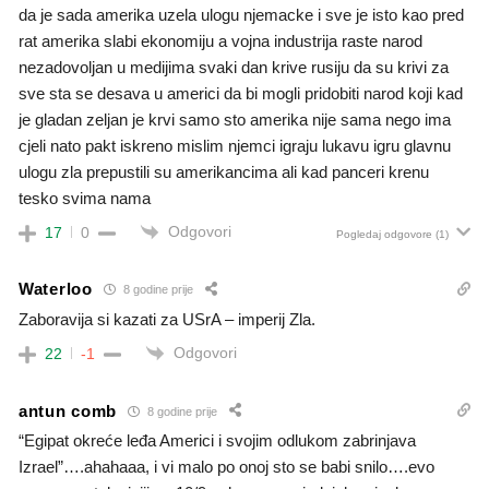
da je sada amerika uzela ulogu njemacke i sve je isto kao pred
rat amerika slabi ekonomiju a vojna industrija raste narod
nezadovoljan u medijima svaki dan krive rusiju da su krivi za
sve sta se desava u americi da bi mogli pridobiti narod koji kad
je gladan zeljan je krvi samo sto amerika nije sama nego ima
cjeli nato pakt iskreno mislim njemci igraju lukavu igru glavnu
ulogu zla prepustili su amerikancima ali kad panceri krenu
tesko svima nama
Odgovori
17
0
Pogledaj odgovore
(1)
Waterloo
8 godine prije
Zaboravija si kazati za USrA – imperij Zla.
Odgovori
22
-1
antun comb
8 godine prije
“Egipat okreće leđa Americi i svojim odlukom zabrinjava
Izrael”….ahahaaa, i vi malo po onoj sto se babi snilo….evo