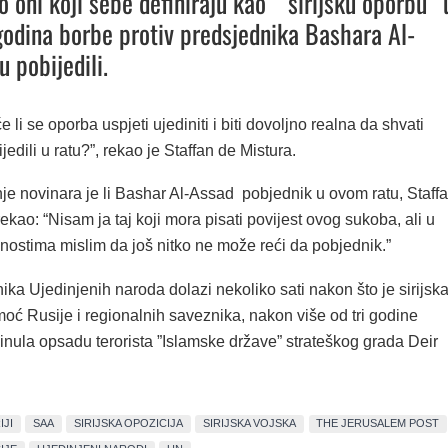
o oni koji sebe definiraju kao ”sirijsku oporbu” 
 godina borbe protiv predsjednika Bashara Al-
 pobijedili.
e li se oporba uspjeti ujediniti i biti dovoljno realna da shvati
jedili u ratu?”, rekao je Staffan de Mistura.
je novinara je li Bashar Al-Assad pobjednik u ovom ratu, Staff
rekao: “Nisam ja taj koji mora pisati povijest ovog sukoba, ali u
nostima mislim da još nitko ne može reći da pobjednik.”
ika Ujedinjenih naroda dolazi nekoliko sati nakon što je sirijsk
oć Rusije i regionalnih saveznika, nakon više od tri godine
inula opsadu terorista ”Islamske države” strateškog grada Deir
IJI
SAA
SIRIJSKA OPOZICIJA
SIRIJSKA VOJSKA
THE JERUSALEM POST