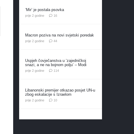
‘Mir’ je postala psovka
komentara
prije 2 godine
16
Macron poziva na novi svjetski poredak
komentara
prije 2 godine
44
Uspjeh čovječanstva u ‘zajedničkoj
snazi, a ne na bojnom polju’ – Modi
komentara
prije 2 godine
114
Libanonski premijer otkazao posjet UN-u
zbog eskalacije s Izraelom
komentara
prije 2 godine
10