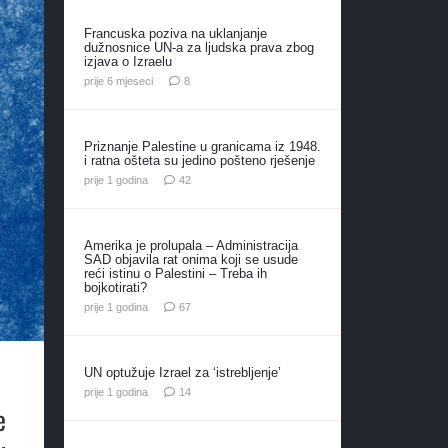
Francuska poziva na uklanjanje
dužnosnice UN-a za ljudska prava zbog
izjava o Izraelu
komentara
prije 6 mjeseci
8
Priznanje Palestine u granicama iz 1948.
i ratna ošteta su jedino pošteno rješenje
komentara
prije 1 godina
42
Amerika je prolupala – Administracija
SAD objavila rat onima koji se usude
reći istinu o Palestini – Treba ih
bojkotirati?
komentara
prije 1 godina
67
UN optužuje Izrael za ‘istrebljenje’
komentara
prije 1 godina
14
e