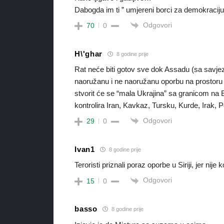
Dabogda im ti ” umjereni borci za demokraciju” p
Odgovori
70
0
H\'ghar
8 godine prije
Rat neće biti gotov sve dok Assadu (sa savjez
naoružanu i ne naoružanu oporbu na prostoru sje
stvorit će se “mala Ukrajina” sa granicom na Eu
kontrolira Iran, Kavkaz, Tursku, Kurde, Irak, Pe
Odgovori
29
0
Ivan1
8 godine prije
Teroristi priznali poraz oporbe u Siriji, jer nije 
Odgovori
15
0
basso
8 godine prije