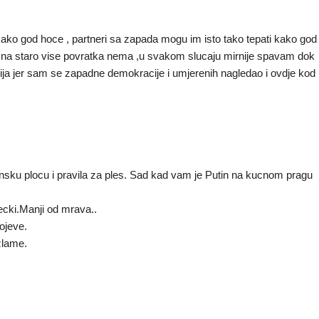
kako god hoce , partneri sa zapada mogu im isto tako tepati kako god
 a na staro vise povratka nema ,u svakom slucaju mirnije spavam dok
cija jer sam se zapadne demokracije i umjerenih nagledao i ovdje kod
sku plocu i pravila za ples. Sad kad vam je Putin na kucnom pragu
ecki.Manji od mrava..
ojeve.
zlame.