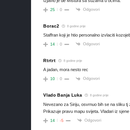
Izjavio je de Mistura sa suzama u ocima.
Odgovori
25
0
Borac2
8 godine prije
Staffran koji je htio personalno izvlaciti koz
Odgovori
14
0
Rtrtrt
8 godine prije
A jadan, mora nesto rec
Odgovori
10
0
Vlado Banja Luka
8 godine prije
Nevezano za Siriju, osvrnuo bih se na sliku tj
Prikazuje pravu mapu svijeta. Vladari iz sjene
Odgovori
14
-5