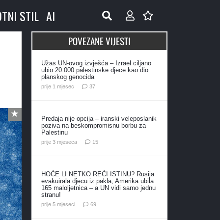
OTNI STIL
AI
POVEZANE VIJESTI
Užas UN-ovog izvješća – Izrael ciljano
ubio 20.000 palestinske djece kao dio
planskog genocida
komentara
prije 1 mjesec
37
Predaja nije opcija – iranski veleposlanik
poziva na beskompromisnu borbu za
Palestinu
komentara
prije 3 mjeseca
15
HOĆE LI NETKO REĆI ISTINU? Rusija
evakuirala djecu iz pakla, Amerika ubila
165 maloljetnica – a UN vidi samo jednu
stranu!
komentara
prije 5 mjeseci
69