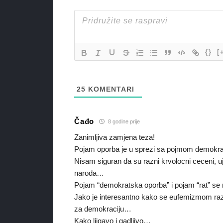
{}
[
25
KOMENTARI
Čađo
8 godine prije
Zanimljiva zamjena teza!
Pojam oporba je u sprezi sa pojmom demokrac
Nisam siguran da su razni krvolocni ceceni, ujgu
naroda…
Pojam “demokratska oporba” i pojam “rat” se
Jako je interesantno kako se eufemizmom razni 
za demokraciju…
Kako ljigavo i gadljivo…