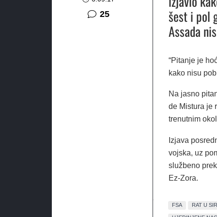
izjavio kak
šest i pol
komentara
25
Assada nisu
“Pitanje je hoć
kako nisu pobi
Na jasno pitan
de Mistura je 
trenutnim okol
Izjava posredn
vojska, uz pom
službeno prek
Ez-Zora.
FSA
RAT U SIR