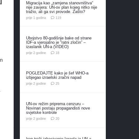
u
Migracija kao „zamjena stanovništva“
nije zavjera: UN-ov plan kojeg nitko nije
tražio, ali ga svi provode. Zašto?
komentara
prije 1 godina
119
Ubojstvo 80-godišnje bake od strane
IDF-a vjerojatno je “ratni zločin” –
izaslanik UN-a (VIDEO)
komentara
prije 2 godine
18
an
POGLEDAJTE kako je šef WHO-a
izbjegao izraelski zračni napad
komentara
prije 2 godine
25
a
UN-ov režim priprema cenzuru –
Novinari postaju propagandisti nove
svjetske kontrole
komentara
prije 2 godine
20
Iran traži izbacivanje Izraela iz UN-a