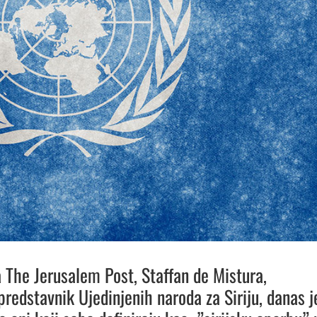
a The Jerusalem Post, Staffan de Mistura,
predstavnik Ujedinjenih naroda za Siriju, danas j