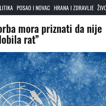
LITIKA
POSAO I NOVAC
HRANA I ZDRAVLJE
ŽIV
orba mora priznati da nije
dobila rat”