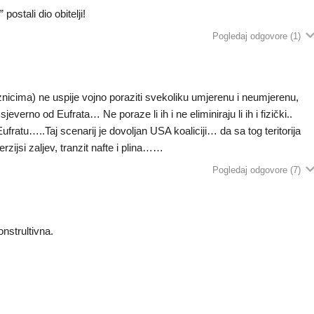
ostali dio obitelji!
Pogledaj odgovore
(1)
nicima) ne uspije vojno poraziti svekoliku umjerenu i neumjerenu,
verno od Eufrata… Ne poraze li ih i ne eliminiraju li ih i fizički..
fratu…..Taj scenarij je dovoljan USA koaliciji… da sa tog teritorija
rzijsi zaljev, tranzit nafte i plina……
Pogledaj odgovore
(7)
konstrultivna.