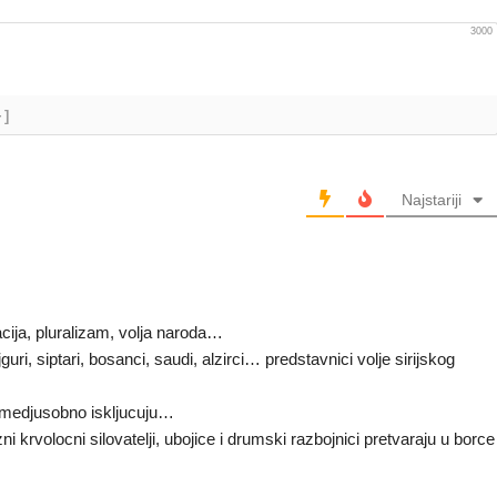
3000
+]
Najstariji
ija, pluralizam, volja naroda…
ri, siptari, bosanci, saudi, alzirci… predstavnici volje sirijskog
 medjusobno iskljucuju…
krvolocni silovatelji, ubojice i drumski razbojnici pretvaraju u borce