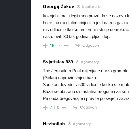
Georgij Žukov
8 godine prije
kozojebi imaju legitimno pravo da se nazovu 
hoce ,no medjutim cinjenica jest da rus gazi
rus odlucuje tko su umjereni i sto je demokra
nas u ovih 30 tak godina , pljuc i fuj .
Odgovori
15
0
Svjatislav 989
8 godine prije
The Jerusalem Post mijenjace ubrzo gramofon
(Golan) napravio vojnu bazu.
Sad kad dovede s-500 vidicete koliko ste mal
Baza se ubrzano siri,asfatira moguce i za suh
Pa onda pregovarajte i pravite po svijetu zavr
Odgovori
7
0
Hezbollah
8 godine prije