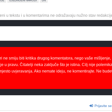
IJE
UJEDINJENI NARODI
UN
eni u tekstu i u komentarima ne odražavaju nužno stav redakcij
ri ne smiju biti kritika drugog komentatora, nego vaše mišljenje,
je u pravu. Čitatelji neka zaključe što je istina. Cilj nije polemika
mjesto uvjeravanja. Ako nemate ideju, ne komentirajte. Ne bude
Prijavite se