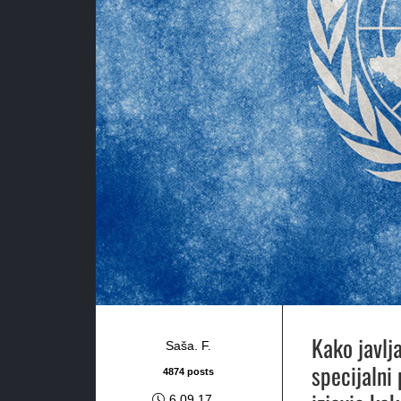
Kako javlj
Saša. F.
specijalni 
4874 posts
6.09.17