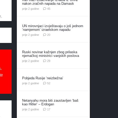
nakon zračnih napada na Damask
komentara
prije 2 godine
45
e.
UN mirovnjaci izvještavaju o još jednom
‘namjernom’ izraelskom napadu
komentara
prije 2 godine
20
Ruski novinar kažnjen zbog prilaska
njemačkoj ministrici vanjskih poslova
komentara
prije 2 godine
29
,
te
Pobjeda Rusije ‘neizbežna’
komentara
prije 2 godine
52
Netanyahu mora biti zaustavljen ‘baš
kao Hitler’ – Erdogan
komentara
prije 2 godine
17