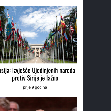
sija: Izvješće Ujedinjenih naroda
protiv Sirije je lažno
prije 9 godina