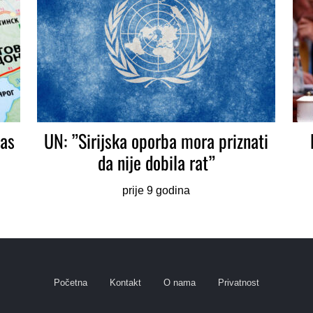
bas
UN: ”Sirijska oporba mora priznati
da nije dobila rat”
prije 9 godina
Početna
Kontakt
O nama
Privatnost