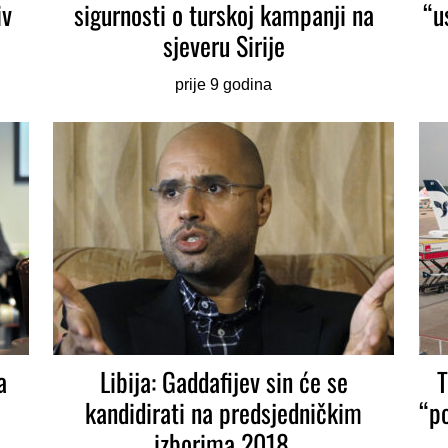
iv
sigurnosti o turskoj kampanji na
“u
sjeveru Sirije
prije 9 godina
a
Libija: Gaddafijev sin će se
T
kandidirati na predsjedničkim
“p
izborima 2018.