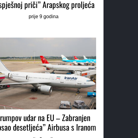
spješnoj priči” Arapskog proljeća
prije 9 godina
rumpov udar na EU – Zabranjen
osao desetljeća” Airbusa s Iranom