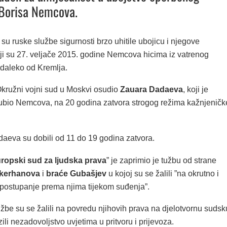
 Borisa Nemcova.
su ruske službe sigurnosti brzo uhitile ubojicu i njegove
i su 27. veljače 2015. godine Nemcova hicima iz vatrenog
edaleko od Kremlja.
Okružni vojni sud u Moskvi osudio
Zauara Dadaeva
, koji je
 ubio Nemcova, na 20 godina zatvora strogog režima kažnjeničk
eva su dobili od 11 do 19 godina zatvora.
ropski sud za ljudska prava
” je zaprimio je tužbu od strane
skerhanova
i
braće Gubašjev
u kojoj su se žalili ”na okrutno i
postupanje prema njima tijekom suđenja”.
užbe su se žalili na povredu njihovih prava na djelotvornu sudsk
azili nezadovoljstvo uvjetima u pritvoru i prijevoza.