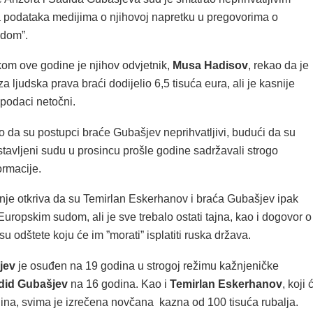
 podataka medijima o njihovoj napretku u pregovorima o
udom”.
om ove godine je njihov odvjetnik,
Musa Hadisov
, rekao da je
a ljudska prava braći dodijelio 6,5 tisuća eura, ali je kasnije
 podaci netočni.
o da su postupci braće Gubašjev neprihvatljivi, budući da su
tavljeni sudu u prosincu prošle godine sadržavali strogo
ormacije.
nje otkriva da su Temirlan Eskerhanov i braća Gubašjev ipak
Europskim sudom, ali je sve trebalo ostati tajna, kao i dogovor o
u odštete koju će im ”morati” isplatiti ruska država.
jev
je osuđen na 19 godina u strogoj režimu kažnjeničke
did Gubašjev
na 16 godina. Kao i
Temirlan Eskerhanov
, koji 
dina, svima je izrečena novčana kazna od 100 tisuća rubalja.