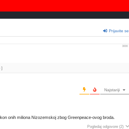
Prijavite se
3000
+]
Najstariji
 nakon onih miliona Nizozemskoj zbog Greenpeace-ovog broda.
Pogledaj odgovore
(2)