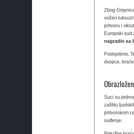
Zbog činjenice
vožen luksuzn
pritvoru i ok
Europski sud 
nagradio sa š
Podsjetimo, T
dvojice, brać
Obrazložen
Suci su jedno
zaštitu ljudsk
pritvorskom ce
suđenje.
Pritužbe brać