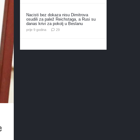
Nacisti bez dokaza nisu Dimitrova
osudili za palež Reichstaga, a Rusi su
danas krivi za pokolj u Beslanu
komentara
prije 9 godina
29
e