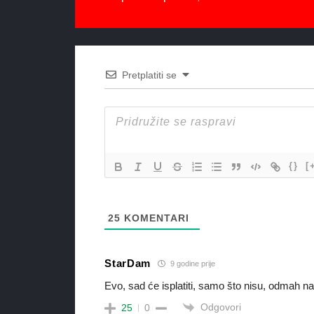
Pretplatiti se
{}
[
25
KOMENTARI
StarDam
9 godine prije
Evo, sad će isplatiti, samo što nisu, odmah
Odgovori
25
0