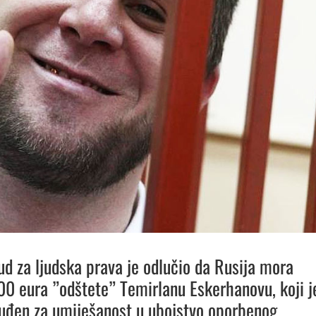
ud za ljudska prava je odlučio da Rusija mora
000 eura ”odštete” Temirlanu Eskerhanovu, koji j
suđen za umiješanost u ubojstvo oporbenog