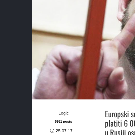
Europski s
Logic
platiti 6 
5951 posts
u Rusiji o
25.07.17