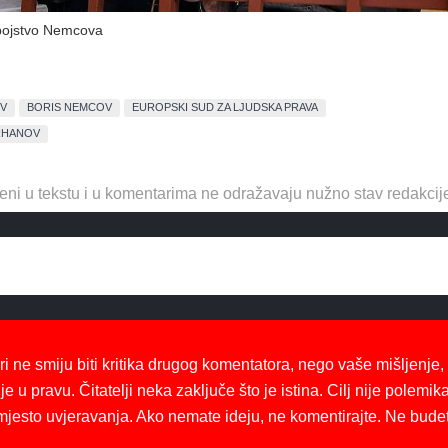
bojstvo Nemcova
V
BORIS NEMCOV
EUROPSKI SUD ZA LJUDSKA PRAVA
RHANOV
eni u tekstu i u komentarima ne odražavaju nužno stav redakcij
ri ne smiju biti kritika drugog komentatora, nego vaše mišljenje,
je u pravu. Čitatelji neka zaključe što je istina. Cilj nije polemika
mjesto uvjeravanja. Ako nemate ideju, ne komentirajte. Ne bude