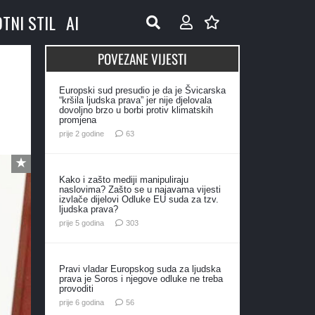
OTNI STIL
AI
POVEZANE VIJESTI
Europski sud presudio je da je Švicarska
“kršila ljudska prava” jer nije djelovala
dovoljno brzo u borbi protiv klimatskih
promjena
komentara
prije 2 godine
63
Kako i zašto mediji manipuliraju
naslovima? Zašto se u najavama vijesti
izvlače dijelovi Odluke EU suda za tzv.
ljudska prava?
komentara
prije 5 godina
303
Pravi vladar Europskog suda za ljudska
prava je Soros i njegove odluke ne treba
provoditi
komentara
prije 6 godina
56