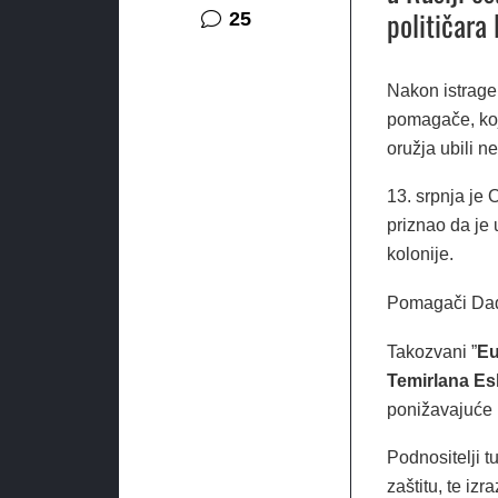
političara
komentara
25
Nakon istrage 
pomagače, koj
oružja ubili n
13. srpnja je 
priznao da je
kolonije.
Pomagači Dada
Takozvani ”
Eu
Temirlana E
ponižavajuće 
Podnositelji t
zaštitu, te izr