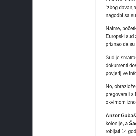
”zbog davanja
nagodbi sa s
Naime, početk
Europski sud z
priznao da su
Sud je smatra
dokumenti dos
povjerljive inf
No, obrazlože
pregovarali s 
okvirnom iznos
Anzor Gubaš
kolonije, a
Ša
robijati 14 go