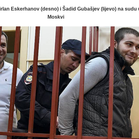
lan Eskerhanov (desno) i Šadid Gubašjev (lijevo) na sudu 
Moskvi