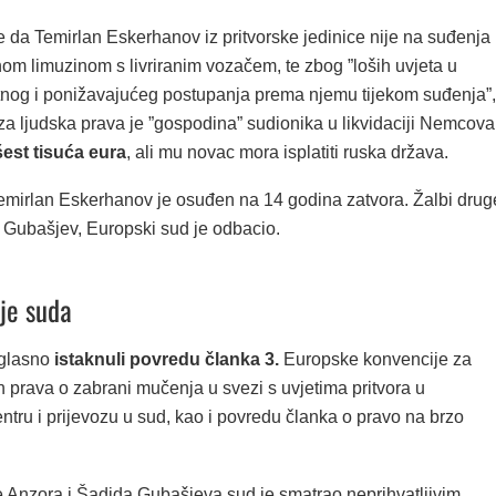
 da Temirlan Eskerhanov iz pritvorske jedinice nije na suđenja
om limuzinom s livriranim vozačem, te zbog ”loših uvjeta u
rutnog i ponižavajućeg postupanja prema njemu tijekom suđenja”,
za ljudska prava je ”gospodina” sudionika u likvidaciji Nemcova
est tisuća eura
, ali mu novac mora isplatiti ruska država.
emirlan Eskerhanov je osuđen na 14 godina zatvora. Žalbi drug
e Gubašjev, Europski sud je odbacio.
je suda
glasno
istaknuli povredu članka 3.
Europske konvencije za
ih prava o zabrani mučenja u svezi s uvjetima pritvora u
ntru i prijevozu u sud, kao i povredu članka o pravo na brzo
e Anzora i Šadida Gubašjeva sud je smatrao neprihvatljivim