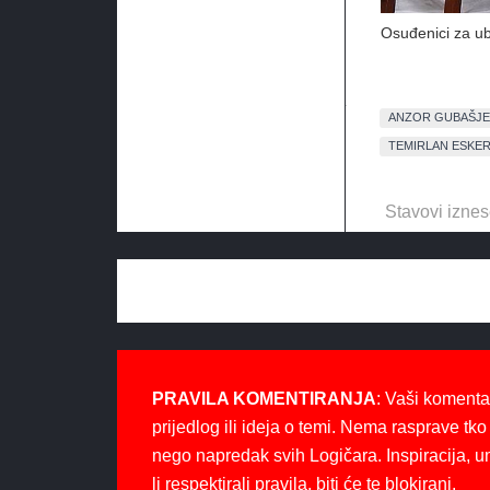
Osuđenici za u
ANZOR GUBAŠJE
TEMIRLAN ESKE
Stavovi iznes
PRAVILA KOMENTIRANJA
: Vaši komenta
prijedlog ili ideja o temi. Nema rasprave tko 
nego napredak svih Logičara. Inspiracija, u
li respektirali pravila, biti će te blokirani.