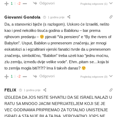
Odgovori
1
-2
Pogledaj odgovore
(1)
Giovanni Gondola
1 godina prije
Da, a stanovnici bježe (s razlogom). Uskoro će Izraeliti, nešto
kao i pred nekoliko tisuća godina u Babilonu – bar prema
njihovom predanju –
pjevati “Va pensiero” e “By the rivers of
Babylon”. Usput, Babilon u prenesenom značenju, jer mnogi
eskatolozi a i egzaltirani vjerski fanatici tvrde da u prenesenom
značenju, simbolično, “Babilon” treba uzeti kao “jednu moćnu,
zlu zemlju, između dvije velike vode”. Ehm..pitam se…koja bi
to zemlja mogla biti?!?!? Ima li takvih danas?
Odgovori
1
-2
Pogledaj odgovore
(3)
FELIX
1 godina prije
IZGLEDA DA JOS NISTE SHVATILI DA SE ISRAEL NALAZI U
RATU SA MNOGO JACIM NEPRIJATELJEM KOJI SE JE
VEC GODINAMA PRIPREMAO ZA TOTALNO UNISTENJE
ISRAELA STA NIJE BILA TAJNA, VEROVATNO JOPS NE