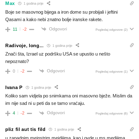
Max
1 godina prije
Boje se masovnog bijega a iron dome su probijali i jeftini
Qasami a kako nebi znatno bolje iranske rakete.
Odgovori
11
-2
Pogledaj odgovore
(2)
Radivoje, long...
1 godina prije
Znači šta, Izrael uz podršku USA se upustio u nešto
nepoznato?
Odgovori
0
-2
Pogledaj odgovore
(1)
Ivana P
1 godina prije
Koliko sam vidjela po snimkama oni masovno bježe. Mislim da
im nije sad ni u peti da se tamo vraćaju.
Odgovori
4
-2
Pogledaj odgovore
(6)
pliz fil aut tis fild
1 godina prije
u zapadnim mejnstrim meidijima, kao i ovde u ms medijima