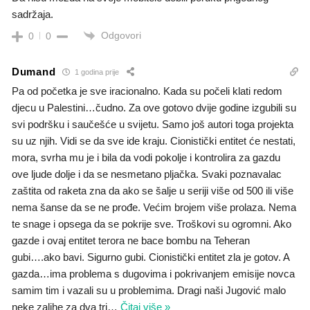
sadržaja.
Odgovori
0
0
Dumand
1 godina prije
Pa od početka je sve iracionalno. Kada su počeli klati redom
djecu u Palestini…čudno. Za ove gotovo dvije godine izgubili su
svi podršku i saučešće u svijetu. Samo još autori toga projekta
su uz njih. Vidi se da sve ide kraju. Cionistički entitet će nestati,
mora, svrha mu je i bila da vodi pokolje i kontrolira za gazdu
ove ljude dolje i da se nesmetano pljačka. Svaki poznavalac
zaštita od raketa zna da ako se šalje u seriji više od 500 ili više
nema šanse da se ne prođe. Većim brojem više prolaza. Nema
te snage i opsega da se pokrije sve. Troškovi su ogromni. Ako
gazde i ovaj entitet terora ne bace bombu na Teheran
gubi….ako bavi. Sigurno gubi. Cionistički entitet zla je gotov. A
gazda…ima problema s dugovima i pokrivanjem emisije novca
samim tim i vazali su u problemima. Dragi naši Jugović malo
neke zalihe za dva tri
…
Čitaj više »