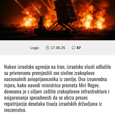
komentara
Logic
17.06.25
87
Nakon izraelske agresije na Iran, izraelske vlasti odlučile
su privremeno premjestiti sve civilne zrakoplove
nacionalnih avioprijevoznika iz zemlje. Ova izvanredna
mjera, kako navodi ministrica prometa Miri Regev,
donesena je s ciljem zaštite zrakoplovne infrastrukture i
osiguravanja sposobnosti da se ubrza proces
repatrijacije desetaka tisuća izraelskih državljana iz
inozemstva.