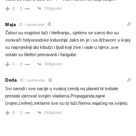
Odgovori
0
0
Maja
1 godina prije
Židovi su majstori laži i blefiranja., sjetimo se samo tko su
osnivači holywoodske industrije ,tako im je i sa državom u kojoj
su najvrjedniji dio kibutzi i ljudi koji žive i rade u njima ,sve
ostalo su bleferi prevaranti i fangube
Odgovori
0
0
Deda
1 godina prije
Svi narodi i sve nacije u svakoj zemlji na planeti bi trebale
prestati vjerovat svojim vladama.Propaganda,tajne
(vojne,civilne),reklame sve su to laži.Nema najačeg na svijetu.
Odgovori
0
0