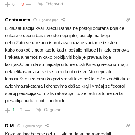
Odgovori
0
-3
Costacurta
1 godina prije
E da,saturacija kvari sreću.Danas ne postoji odbrana koja će
efikasno oboriti baš sve što neprijatelj pošalje na tvoje
nebo.Zato se ubrzano isprobavaju razne varijante i sistemi
kako doskočiti neprijatelju kad ti pošalje hiljade i hiljade dronova
i raketa,a nemoš nikako prokljuviti koja je prava,a koja
lažnjak.Čitam da su najdalje u tome otišli Kinezi,navodno imaju
neki efikasan laserski sistem da obori sve što neprijatelj
lansira.Sve u svemu,ko prvi smisli tako nešto to će značiti da je
avionima,raketama i dronovima došao kraj i vraćaj se “dobroj”
staroj pješadiji,ako misliš ratovati,a i tu se radi na tome da ta
pješadija budu roboti i androidi.
Odgovori
1
0
R M
1 godina prije
Kako se inache dele ovi +. – vidim da su na rasprodaji…