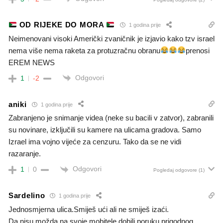
OD RIJEKE DO MORA
1 godina prije
Neimenovani visoki Američki zvaničnik je izjavio kako tzv israel
nema više nema raketa za protuzračnu obranu
prenosi
EREM NEWS
Odgovori
1
-2
aniki
1 godina prije
Zabranjeno je snimanje videa (neke su bacili v zatvor), zabranili
su novinare, izključili su kamere na ulicama gradova. Samo
Izrael ima vojno vijeće za cenzuru. Tako da se ne vidi
razaranje.
Odgovori
1
0
Pogledaj odgovore
(1)
Sardelino
1 godina prije
Jednosmjerna ulica.Smiješ ući ali ne smiješ izaći.
Da nisu možda na svoje mobitele dobili poruku prigodnog