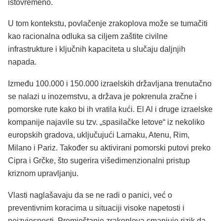
istovremeno.
U tom kontekstu, povlačenje zrakoplova može se tumačiti
kao racionalna odluka sa ciljem zaštite civilne
infrastrukture i ključnih kapaciteta u slučaju daljnjih
napada.
Između 100.000 i 150.000 izraelskih državljana trenutačno
se nalazi u inozemstvu, a država je pokrenula zračne i
pomorske rute kako bi ih vratila kući. El Al i druge izraelske
kompanije najavile su tzv. „spasilačke letove“ iz nekoliko
europskih gradova, uključujući Larnaku, Atenu, Rim,
Milano i Pariz. Također su aktivirani pomorski putovi preko
Cipra i Grčke, što sugerira višedimenzionalni pristup
kriznom upravljanju.
Vlasti naglašavaju da se ne radi o panici, već o
preventivnim koracima u situaciji visoke napetosti i
neizvjesnosti. Premještanje zrakoplova smanjuje rizik da