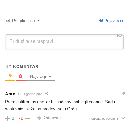
Pretplatiti se
Prijavite se
3000
87
KOMENTARI
Najstariji
Ante
1 godina prije
Premjestili su avione jer bi inače svi pobjegli odande. Sada
sastavnici bježe sa brodovima u Grču.
Odgovori
8
-1
Pogledaj odgovore
(3)