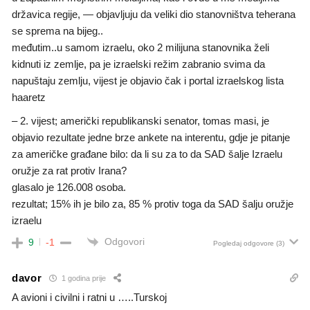
državica regije, — objavljuju da veliki dio stanovništva teherana
se sprema na bijeg..
međutim..u samom izraelu, oko 2 milijuna stanovnika želi
kidnuti iz zemlje, pa je izraelski režim zabranio svima da
napuštaju zemlju, vijest je objavio čak i portal izraelskog lista
haaretz
– 2. vijest; američki republikanski senator, tomas masi, je
objavio rezultate jedne brze ankete na interentu, gdje je pitanje
za američke građane bilo: da li su za to da SAD šalje Izraelu
oružje za rat protiv Irana?
glasalo je 126.008 osoba.
rezultat; 15% ih je bilo za, 85 % protiv toga da SAD šalju oružje
izraelu
Odgovori
9
-1
Pogledaj odgovore
(3)
davor
1 godina prije
A avioni i civilni i ratni u …..Turskoj