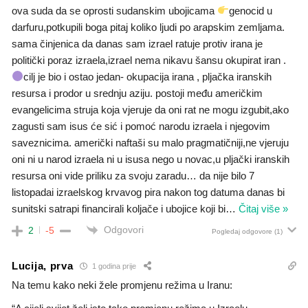
ova suda da se oprosti sudanskim ubojicama
genocid u
darfuru,potkupili boga pitaj koliko ljudi po arapskim zemljama.
sama činjenica da danas sam izrael ratuje protiv irana je
politički poraz izraela,izrael nema nikavu šansu okupirat iran .
cilj je bio i ostao jedan- okupacija irana , pljačka iranskih
resursa i prodor u srednju aziju. postoji među američkim
evangelicima struja koja vjeruje da oni rat ne mogu izgubit,ako
zagusti sam isus će sić i pomoć narodu izraela i njegovim
saveznicima. američki naftaši su malo pragmatičniji,ne vjeruju
oni ni u narod izraela ni u isusa nego u novac,u pljački iranskih
resursa oni vide priliku za svoju zaradu… da nije bilo 7
listopadai izraelskog krvavog pira nakon tog datuma danas bi
sunitski satrapi financirali koljače i ubojice koji bi
…
Čitaj više »
Odgovori
2
-5
Pogledaj odgovore
(1)
Lucija, prva
1 godina prije
Na temu kako neki žele promjenu režima u Iranu: