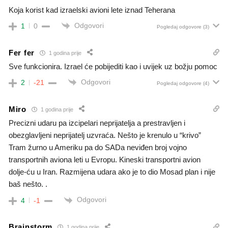
Koja korist kad izraelski avioni lete iznad Teherana
Odgovori
1
0
Pogledaj odgovore
(3)
Fer fer
1 godina prije
Sve funkcionira. Izrael će pobijediti kao i uvijek uz božju pomoc
Odgovori
2
-21
Pogledaj odgovore
(4)
Miro
1 godina prije
Precizni udaru pa izcipelari neprijatelja a prestravljen i
obezglavljeni neprijatelj uzvraća.
Nešto je krenulo u “krivo”
Tram žurno u Ameriku pa do SADa neviđen broj vojno
transportnih aviona leti u Evropu.
Kineski transportni avion
dolje-ću u Iran. Razmijena udara ako je to dio M
osad plan i nije
baš nešto. .
Odgovori
4
-1
Brainstorm
1 godina prije