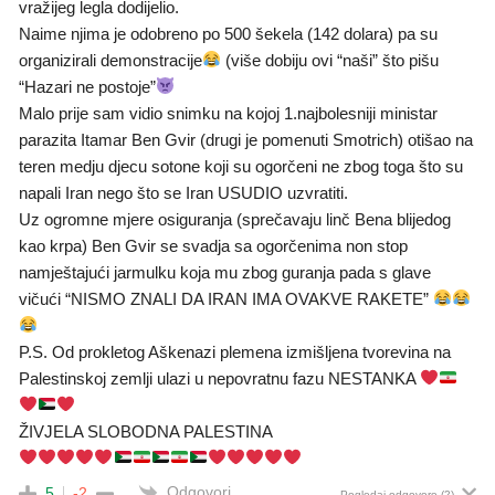
vražijeg legla dodijelio.
Naime njima je odobreno po 500 šekela (142 dolara) pa su
organizirali demonstracije
(više dobiju ovi “naši” što pišu
“Hazari ne postoje”
Malo prije sam vidio snimku na kojoj 1.najbolesniji ministar
parazita Itamar Ben Gvir (drugi je pomenuti Smotrich) otišao na
teren medju djecu sotone koji su ogorčeni ne zbog toga što su
napali Iran nego što se Iran USUDIO uzvratiti.
Uz ogromne mjere osiguranja (sprečavaju linč Bena blijedog
kao krpa) Ben Gvir se svadja sa ogorčenima non stop
namještajući jarmulku koja mu zbog guranja pada s glave
vičući “NISMO ZNALI DA IRAN IMA OVAKVE RAKETE”
P.S. Od prokletog Aškenazi plemena izmišljena tvorevina na
Palestinskoj zemlji ulazi u nepovratnu fazu NESTANKA
ŽIVJELA SLOBODNA PALESTINA
Odgovori
5
-2
Pogledaj odgovore
(2)