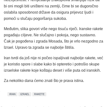
bi oni mogli biti uništeni na zemlji, čime bi se dugoročno
oslabila sposobnost države da osigura prijevoz ljudi i
pomoći u slučaju pogoršanja sukoba.
Međutim, slika govori više nego tisuću riječi. Iranske rakete
pogađaju ciljeve. Ne slučajno i pokoja, nego sustavno.
Čak je pogođena i zgrada Mosada, što je vrlo nezgodno za
Izrael. Upravo ta zgrada se najbolje štitila.
Iran tvrdi da još nije ni počeo ispaljivati najbolje rakete, već
je koristio spore i slabe kako bi opteretio i potrošio skupe
izraelske rakete koje koštaju deset i više puta od iranskih.
Za nekoliko dana ćemo znati što je prava istina.
IRAN
IZRAEL
RAKETE