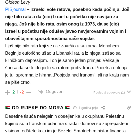
Gideon Levy
PISjournal
–
Izraelci vole ratove, posebno kada počinju. Još
nije bilo rata a da (cio) Izrael u početku nije navijao za
njega. Još nije bilo rata, osim onog iz 1973, da se (cio)
Izrael u početku nije oduševljavao nevjerovatnim vojnim i
obaveštajnim sposobnostima naše vojske.
I još nije bilo rata koji se nije završio u suzama. Menahem
Begin je euforično ušao u Libanski rat, a iz njega izašao sa
kliničkom depresijom. I on je samo jedan primjer. Velika je
šansa da se to dogodi i sa ratom protiv Irana. Početna euforija
je tu, spremna je himna „Pobjeda nad Iranom“, ali na kraju nam
se piše crno.
Odgovori
2
-2
Pogledaj odgovore
(1)
OD RIJEKE DO MORA
1 godina prije
Desetine tisuća nelegalnih doseljenika u okupiranu Palestinu
kojima su u Iranskim udarima stradali domovi su zaprepašteni
visinom odštete koju im je Bezelel Smotrich ministar financija