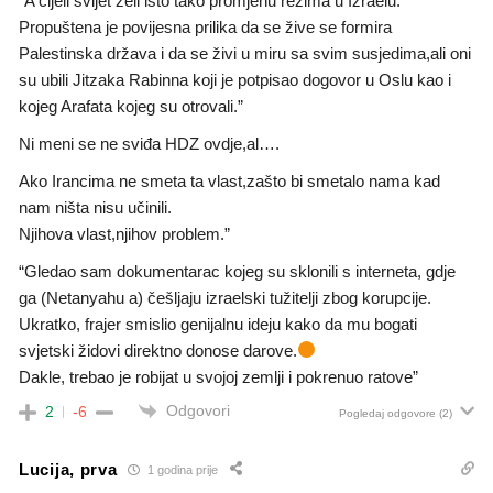
“A cijeli svijet želi isto tako promjenu režima u Izraelu.
Propuštena je povijesna prilika da se žive se formira
Palestinska država i da se živi u miru sa svim susjedima,ali oni
su ubili Jitzaka Rabinna koji je potpisao dogovor u Oslu kao i
kojeg Arafata kojeg su otrovali.”
Ni meni se ne sviđa HDZ ovdje,al….
Ako Irancima ne smeta ta vlast,zašto bi smetalo nama kad
nam ništa nisu učinili.
Njihova vlast,njihov problem.”
“Gledao sam dokumentarac kojeg su sklonili s interneta, gdje
ga (Netanyahu a) češljaju izraelski tužitelji zbog korupcije.
Ukratko, frajer smislio genijalnu ideju kako da mu bogati
svjetski židovi direktno donose darove.
Dakle, trebao je robijat u svojoj zemlji i pokrenuo ratove”
Odgovori
2
-6
Pogledaj odgovore
(2)
Lucija, prva
1 godina prije