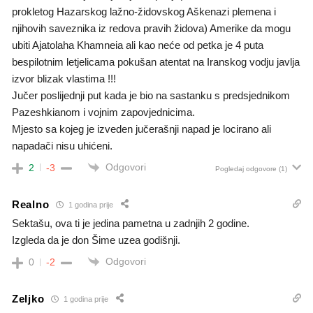
prokletog Hazarskog lažno-židovskog Aškenazi plemena i
njihovih saveznika iz redova pravih židova) Amerike da mogu
ubiti Ajatolaha Khamneia ali kao neće od petka je 4 puta
bespilotnim letjelicama pokušan atentat na Iranskog vodju javlja
izvor blizak vlastima !!!
Jučer poslijednji put kada je bio na sastanku s predsjednikom
Pazeshkianom i vojnim zapovjednicima.
Mjesto sa kojeg je izveden jučerašnji napad je locirano ali
napadači nisu uhićeni.
Odgovori
2
-3
Pogledaj odgovore
(1)
Realno
1 godina prije
Sektašu, ova ti je jedina pametna u zadnjih 2 godine.
Izgleda da je don Šime uzea godišnji.
Odgovori
0
-2
Zeljko
1 godina prije