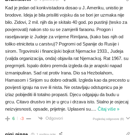
Kad je jedan od konkvistadora dosao u J. Ameriku, unistio je
brodove. Ideja je bila prisiliti vojsku da se bori jer uzmaka nije
bilo. Zidovi, 2 mil. njih da je skitalo 40 god. po pustinji (tesko za
povjerovati) nakon sto su se zamjerili faraonu. Progon i
raseljavanje iz Judeje za vrijeme Rimljana, (kako bas njih od
toliko etniciteta u carstvu)? Pogromi od Spanije do Rusije i
sirom. Trgovinski i financijski bojkot Njemacke 1933., Judeja
(valjda organizacija, onda) objavila rat Njemackoj. Rat 1967. su
pregrmjeli. Ispalo dobro premda izgleda da je arapski napad
izmanipuliran. Sad rat protiv Irana. Dio sa Hezbolahom,
Hamasom i Sirijom su dobro odradili. Izgleda kao da precesto u
povijesti igraju na sve ili nista. Ne ostavljaju odstupnicu pa je
izlaz pobijediti ili totalno propasti. Djecu odgajaju da budu u
grcu. Citavo drustvo im je u grcu i drzava isto. Stalno je osjecaj
neizvjesnosti, opsade, prijetnje. Uplaseni su.
…
Čitaj više »
Odgovori
6
-3
Pogledaj odgovore
(8)
gigi pinna
1 godina prije