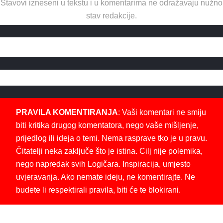
Stavovi izneseni u tekstu i u komentarima ne odražavaju nužno
stav redakcije.
PRAVILA KOMENTIRANJA
: Vaši komentari ne smiju
biti kritika drugog komentatora, nego vaše mišljenje,
prijedlog ili ideja o temi. Nema rasprave tko je u pravu.
Čitatelji neka zaključe što je istina. Cilj nije polemika,
nego napredak svih Logičara. Inspiracija, umjesto
uvjeravanja. Ako nemate ideju, ne komentirajte. Ne
budete li respektirali pravila, biti će te blokirani.