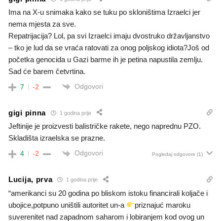
Ima na X-u snimaka kako se tuku po skloništima Izraelci jer
nema mjesta za sve.
Repatrijacija? Lol, pa svi Izraelci imaju dvostruko državljanstvo
– tko je lud da se vraća ratovati za onog poljskog idiota?Još od
početka genocida u Gazi barme ih je petina napustila zemlju.
Sad će barem četvrtina.
Odgovori
7
-2
gigi pinna
1 godina prije
Jeftinije je proizvesti balistričke rakete, nego naprednu PZO.
Skladišta izraelska se prazne.
Odgovori
4
-2
Pogledaj odgovore
(1)
Lucija, prva
1 godina prije
“amerikanci su 20 godina po bliskom istoku financirali koljače i
ubojice,potpuno uništili autoritet un-a
priznajuć maroku
suverenitet nad zapadnom saharom i lobiranjem kod ovog un