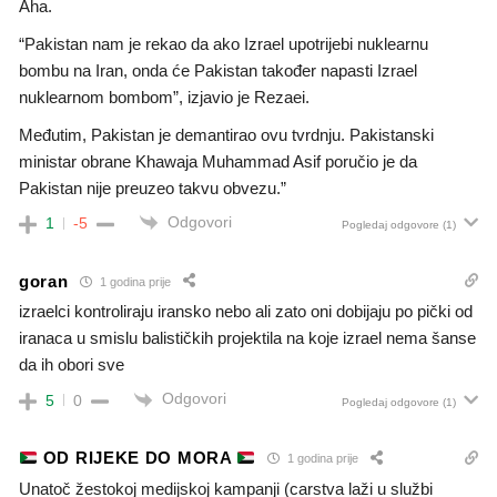
Aha.
“Pakistan nam je rekao da ako Izrael upotrijebi nuklearnu
bombu na Iran, onda će Pakistan također napasti Izrael
nuklearnom bombom”, izjavio je Rezaei.
Međutim, Pakistan je demantirao ovu tvrdnju. Pakistanski
ministar obrane Khawaja Muhammad Asif poručio je da
Pakistan nije preuzeo takvu obvezu.”
Odgovori
1
-5
Pogledaj odgovore
(1)
goran
1 godina prije
izraelci kontroliraju iransko nebo ali zato oni dobijaju po pički od
iranaca u smislu balističkih projektila na koje izrael nema šanse
da ih obori sve
Odgovori
5
0
Pogledaj odgovore
(1)
OD RIJEKE DO MORA
1 godina prije
Unatoč žestokoj medijskoj kampanji (carstva laži u službi