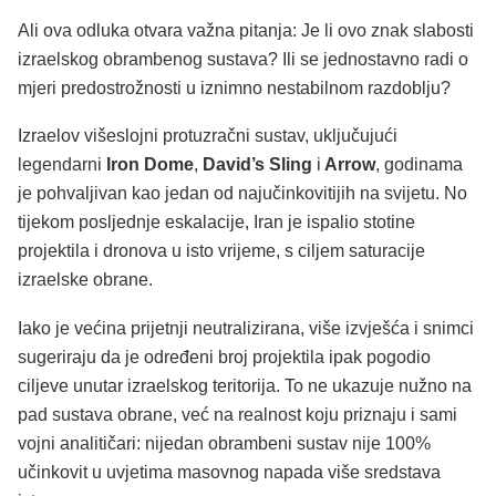
Ali ova odluka otvara važna pitanja: Je li ovo znak slabosti
izraelskog obrambenog sustava? Ili se jednostavno radi o
mjeri predostrožnosti u iznimno nestabilnom razdoblju?
Izraelov višeslojni protuzračni sustav, uključujući
legendarni
Iron Dome
,
David’s Sling
i
Arrow
, godinama
je pohvaljivan kao jedan od najučinkovitijih na svijetu. No
tijekom posljednje eskalacije, Iran je ispalio stotine
projektila i dronova u isto vrijeme, s ciljem saturacije
izraelske obrane.
Iako je većina prijetnji neutralizirana, više izvješća i snimci
sugeriraju da je određeni broj projektila ipak pogodio
ciljeve unutar izraelskog teritorija. To ne ukazuje nužno na
pad sustava obrane, već na realnost koju priznaju i sami
vojni analitičari: nijedan obrambeni sustav nije 100%
učinkovit u uvjetima masovnog napada više sredstava