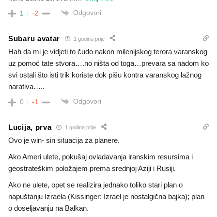
Odgovori
1
-2
Subaru avatar
1 godina prije
Hah da mi je vidjeti to čudo nakon milenijskog terora varanskog
uz pomoć tate stvora….no ništa od toga…prevara sa nadom ko
svi ostali što isti trik koriste dok pišu kontra varanskog lažnog
narativa…..
Odgovori
0
-1
Lucija, prva
1 godina prije
Ovo je win- sin situacija za planere.
Ako Ameri ulete, pokušaj ovladavanja iranskim resursima i
geostrateškim položajem prema srednjoj Aziji i Rusiji.
Ako ne ulete, opet se realizira jednako toliko stari plan o
napuštanju Izraela (Kissinger: Izrael je nostalgična bajka); plan
o doseljavanju na Balkan.