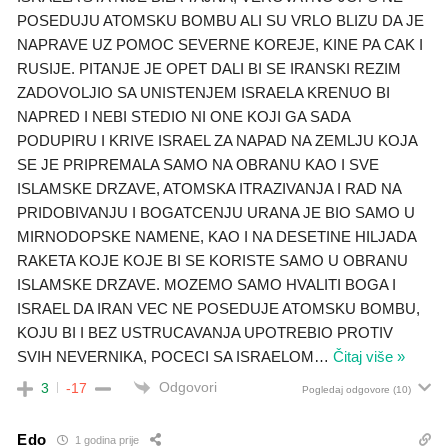
POSEDUJU ATOMSKU BOMBU ALI SU VRLO BLIZU DA JE
NAPRAVE UZ POMOC SEVERNE KOREJE, KINE PA CAK I
RUSIJE. PITANJE JE OPET DALI BI SE IRANSKI REZIM
ZADOVOLJIO SA UNISTENJEM ISRAELA KRENUO BI
NAPRED I NEBI STEDIO NI ONE KOJI GA SADA
PODUPIRU I KRIVE ISRAEL ZA NAPAD NA ZEMLJU KOJA
SE JE PRIPREMALA SAMO NA OBRANU KAO I SVE
ISLAMSKE DRZAVE, ATOMSKA ITRAZIVANJA I RAD NA
PRIDOBIVANJU I BOGATCENJU URANA JE BIO SAMO U
MIRNODOPSKE NAMENE, KAO I NA DESETINE HILJADA
RAKETA KOJE KOJE BI SE KORISTE SAMO U OBRANU
ISLAMSKE DRZAVE. MOZEMO SAMO HVALITI BOGA I
ISRAEL DA IRAN VEC NE POSEDUJE ATOMSKU BOMBU,
KOJU BI I BEZ USTRUCAVANJA UPOTREBIO PROTIV
SVIH NEVERNIKA, POCECI SA ISRAELOM
…
Čitaj više »
Odgovori
3
-17
Pogledaj odgovore
(10)
Edo
1 godina prije