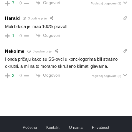
Odgovori
7
0
Pogledaj odgovore
(1)
Harald
3 godine prije
Mali brkica je imao 100% pravo!!
Odgovori
1
0
Nekoime
3 godine prije
I onda pričaju kako su SS-ovci u konc-logorima bili strašno
okrutni, a mi na to moramo skrušeno klimati glavama.
Odgovori
2
0
Pogledaj odgovore
(2)
Početna
Kontakt
O nama
Privatnost