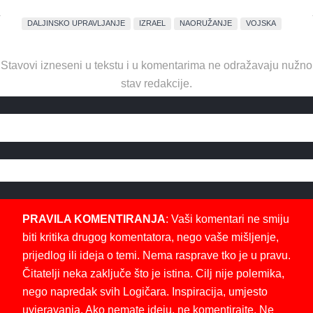
DALJINSKO UPRAVLJANJE
IZRAEL
NAORUŽANJE
VOJSKA
Stavovi izneseni u tekstu i u komentarima ne odražavaju nužno
stav redakcije.
PRAVILA KOMENTIRANJA
: Vaši komentari ne smiju
biti kritika drugog komentatora, nego vaše mišljenje,
prijedlog ili ideja o temi. Nema rasprave tko je u pravu.
Čitatelji neka zaključe što je istina. Cilj nije polemika,
nego napredak svih Logičara. Inspiracija, umjesto
uvjeravanja. Ako nemate ideju, ne komentirajte. Ne