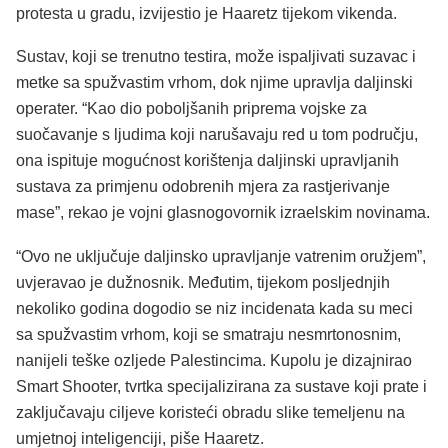
protesta u gradu, izvijestio je Haaretz tijekom vikenda.
Sustav, koji se trenutno testira, može ispaljivati suzavac i
metke sa spužvastim vrhom, dok njime upravlja daljinski
operater. “Kao dio poboljšanih priprema vojske za
suočavanje s ljudima koji narušavaju red u tom području,
ona ispituje mogućnost korištenja daljinski upravljanih
sustava za primjenu odobrenih mjera za rastjerivanje
mase”, rekao je vojni glasnogovornik izraelskim novinama.
“Ovo ne uključuje daljinsko upravljanje vatrenim oružjem”,
uvjeravao je dužnosnik. Međutim, tijekom posljednjih
nekoliko godina dogodio se niz incidenata kada su meci
sa spužvastim vrhom, koji se smatraju nesmrtonosnim,
nanijeli teške ozljede Palestincima. Kupolu je dizajnirao
Smart Shooter, tvrtka specijalizirana za sustave koji prate i
zaključavaju ciljeve koristeći obradu slike temeljenu na
umjetnoj inteligenciji, piše Haaretz.