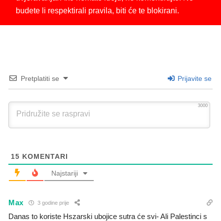
budete li respektirali pravila, biti će te blokirani.
Pretplatiti se
Prijavite se
3000
15
KOMENTARI
Najstariji
Max
3 godine prije
Danas to koriste Hszarski ubojice sutra će svi- Ali Palestinci s