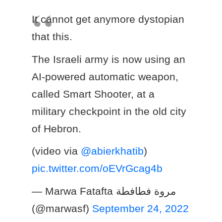
It cannot get anymore dystopian
that this.
The Israeli army is now using an
AI-powered automatic weapon,
called Smart Shooter, at a
military checkpoint in the old city
of Hebron.
(video via
@abierkhatib
)
pic.twitter.com/oEVrGcag4b
— Marwa Fatafta مروة فطافطة
(@marwasf)
September 24, 2022