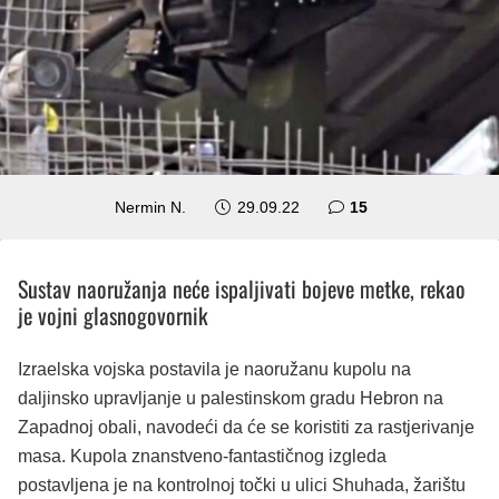
komentara
Nermin N.
29.09.22
15
Sustav naoružanja neće ispaljivati bojeve metke, rekao
je vojni glasnogovornik
Izraelska vojska postavila je naoružanu kupolu na
daljinsko upravljanje u palestinskom gradu Hebron na
Zapadnoj obali, navodeći da će se koristiti za rastjerivanje
masa. Kupola znanstveno-fantastičnog izgleda
postavljena je na kontrolnoj točki u ulici Shuhada, žarištu