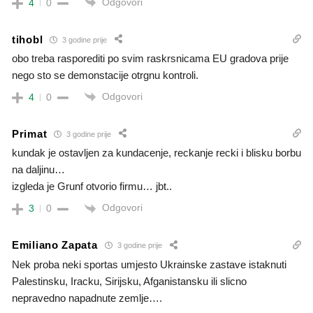
Odgovori
4
0
tihobl
3 godine prije
obo treba rasporediti po svim raskrsnicama EU gradova prije
nego sto se demonstacije otrgnu kontroli.
Odgovori
4
0
Primat
3 godine prije
kundak je ostavljen za kundacenje, reckanje recki i blisku borbu
na daljinu…
izgleda je Grunf otvorio firmu… jbt..
Odgovori
3
0
Emiliano Zapata
3 godine prije
Nek proba neki sportas umjesto Ukrainske zastave istaknuti
Palestinsku, Iracku, Sirijsku, Afganistansku ili slicno
nepravedno napadnute zemlje….