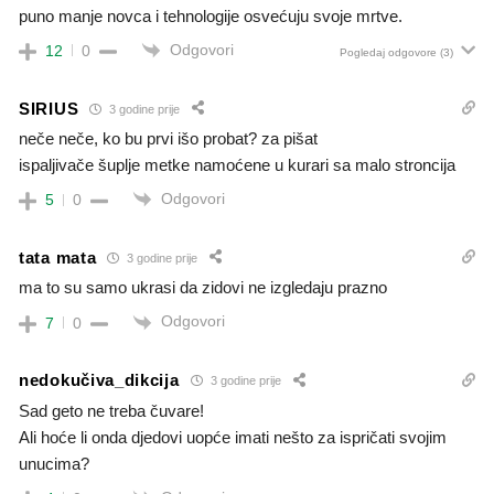
puno manje novca i tehnologije osvećuju svoje mrtve.
Odgovori
12
0
Pogledaj odgovore
(3)
SIRIUS
3 godine prije
neče neče, ko bu prvi išo probat? za pišat
ispaljivače šuplje metke namoćene u kurari sa malo stroncija
Odgovori
5
0
tata mata
3 godine prije
ma to su samo ukrasi da zidovi ne izgledaju prazno
Odgovori
7
0
nedokučiva_dikcija
3 godine prije
Sad geto ne treba čuvare!
Ali hoće li onda djedovi uopće imati nešto za ispričati svojim
unucima?