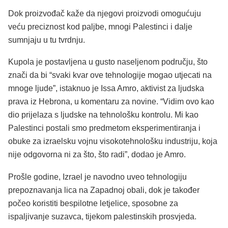
Dok proizvođač kaže da njegovi proizvodi omogućuju
veću preciznost kod paljbe, mnogi Palestinci i dalje
sumnjaju u tu tvrdnju.
Kupola je postavljena u gusto naseljenom području, što
znači da bi “svaki kvar ove tehnologije mogao utjecati na
mnoge ljude”, istaknuo je Issa Amro, aktivist za ljudska
prava iz Hebrona, u komentaru za novine. “Vidim ovo kao
dio prijelaza s ljudske na tehnološku kontrolu. Mi kao
Palestinci postali smo predmetom eksperimentiranja i
obuke za izraelsku vojnu visokotehnološku industriju, koja
nije odgovorna ni za što, što radi”, dodao je Amro.
Prošle godine, Izrael je navodno uveo tehnologiju
prepoznavanja lica na Zapadnoj obali, dok je također
počeo koristiti bespilotne letjelice, sposobne za
ispaljivanje suzavca, tijekom palestinskih prosvjeda.