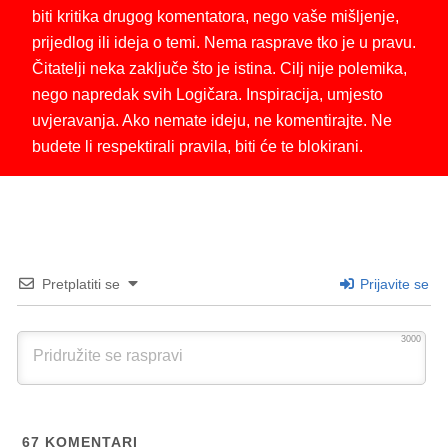
biti kritika drugog komentatora, nego vaše mišljenje,
prijedlog ili ideja o temi. Nema rasprave tko je u pravu.
Čitatelji neka zaključe što je istina. Cilj nije polemika,
nego napredak svih Logičara. Inspiracija, umjesto
uvjeravanja. Ako nemate ideju, ne komentirajte. Ne
budete li respektirali pravila, biti će te blokirani.
Pretplatiti se
Prijavite se
3000
67
KOMENTARI