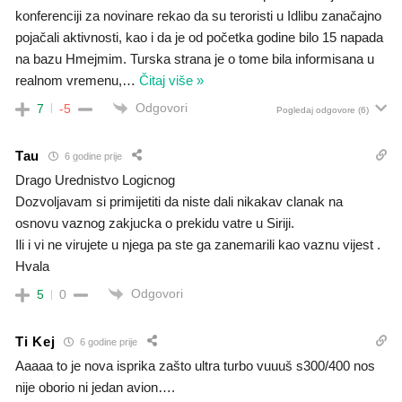
konferenciji za novinare rekao da su teroristi u Idlibu zanačajno
pojačali aktivnosti, kao i da je od početka godine bilo 15 napada
na bazu Hmejmim. Turska strana je o tome bila informisana u
realnom vremenu,
…
Čitaj više »
Odgovori
7
-5
Pogledaj odgovore
(6)
Tau
6 godine prije
Drago Urednistvo Logicnog
Dozvoljavam si primijetiti da niste dali nikakav clanak na
osnovu vaznog zakjucka o prekidu vatre u Siriji.
Ili i vi ne virujete u njega pa ste ga zanemarili kao vaznu vijest .
Hvala
Odgovori
5
0
Ti Kej
6 godine prije
Aaaaa to je nova isprika zašto ultra turbo vuuuš s300/400 nos
nije oborio ni jedan avion….