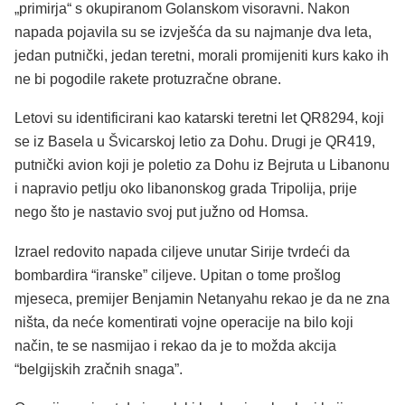
„primirja“ s okupiranom Golanskom visoravni. Nakon
napada pojavila su se izvješća da su najmanje dva leta,
jedan putnički, jedan teretni, morali promijeniti kurs kako ih
ne bi pogodile rakete protuzračne obrane.
Letovi su identificirani kao katarski teretni let QR8294, koji
se iz Basela u Švicarskoj letio za Dohu. Drugi je QR419,
putnički avion koji je poletio za Dohu iz Bejruta u Libanonu
i napravio petlju oko libanonskog grada Tripolija, prije
nego što je nastavio svoj put južno od Homsa.
Izrael redovito napada ciljeve unutar Sirije tvrdeći da
bombardira “iranske” ciljeve. Upitan o tome prošlog
mjeseca, premijer Benjamin Netanyahu rekao je da ne zna
ništa, da neće komentirati vojne operacije na bilo koji
način, te se nasmijao i rekao da je to možda akcija
“belgijskih zračnih snaga”.