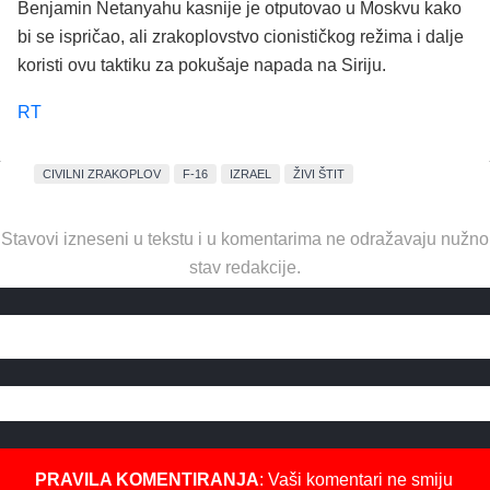
Benjamin Netanyahu kasnije je otputovao u Moskvu kako
bi se ispričao, ali zrakoplovstvo cionističkog režima i dalje
koristi ovu taktiku za pokušaje napada na Siriju.
RT
CIVILNI ZRAKOPLOV
F-16
IZRAEL
ŽIVI ŠTIT
Stavovi izneseni u tekstu i u komentarima ne odražavaju nužno
stav redakcije.
PRAVILA KOMENTIRANJA
: Vaši komentari ne smiju