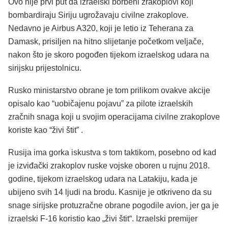
Ovo nije prvi put da izraelski borbeni zrakoplovi koji
bombardiraju Siriju ugrožavaju civilne zrakoplove.
Nedavno je Airbus A320, koji je letio iz Teherana za
Damask, prisiljen na hitno slijetanje početkom veljače,
nakon što je skoro pogođen tijekom izraelskog udara na
sirijsku prijestolnicu.
Rusko ministarstvo obrane je tom prilikom ovakve akcije
opisalo kao “uobičajenu pojavu” za pilote izraelskih
zračnih snaga koji u svojim operacijama civilne zrakoplove
koriste kao “živi štit” .
Rusija ima gorka iskustva s tom taktikom, posebno od kad
je izviđački zrakoplov ruske vojske oboren u rujnu 2018.
godine, tijekom izraelskog udara na Latakiju, kada je
ubijeno svih 14 ljudi na brodu. Kasnije je otkriveno da su
snage sirijske protuzračne obrane pogodile avion, jer ga je
izraelski F-16 koristio kao „živi štit“. Izraelski premijer