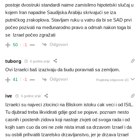
postoje dvostruki standardi naime zamislimo hipotetski slučaj u
kojem Iran napadne Saudijska Arabiju skrivajući se iza
putničkog zrakoplova. Stavljam ruku u vatru da bi se SAD prvi
počeo pozivati na međunarodno pravo a odmah nakon toga bi
se Izrael počeo zgražati
Odgovori
50
-1
tuborg
6 godine prije
Ovi Izraelci baš izazivaju da budu poravnati sa zemljom.
Odgovori
41
-1
Pogledaj odgovore
(2)
ive
6 godine prije
Izraelci su najveci zlocinci na Bliskom istoku cak veci i od ISIL.
Tu djubrad treba likvidirati gdije god se pojave. poznam nesto
casnih i postenih zidova koji nastoje zivjeti od svoga rada i od
kojih sam cuo da oni ne zele nista imati sa drzavom Izrael i da
su osbili prihvatiti Izarelsko drzavljanstvo, jer je drzava Izrael