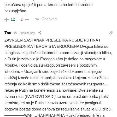
pokušava spriječiti poraz terorista na terenu srećom
bezuspješno.
Odgovori
12
-2
Tau
6 godine prije
ZAVRSEN SASTANAK PRESEDIKA RUSIJE PUTINA I
PRESIJEDNIKA TERORISTA ERDOGENA Dvojica lidera su
usaglasila zajednički dokument o normalizaciji situacije u Idlibu,
a Putin je zahvalio je Erdoganu što je došao na razgovore u
Moskvu i ocenio da su razgovori završeni s pozitivnim
ishodom. – Usaglasili smo zajednički dokument, a njegov
sadržaj izneće ministri spoljnih poslova. U njemu su izložena
rešenja do kojih smo došli tokom šestočasovnih razgovora –
rekao je Putin na koneferenciji za novinare. Dve zemlje su
uverene da (PAZI OVO SAD ) se ne sme oslabiti borba protiv
terorista, rekao je Putin i izrazio uverenje da će postignuti
dogovor postati dobra osnova za regulisanje situacije u u Idlibu.
—————WAF …HAHAHAHAHA Ruski predsednik je na