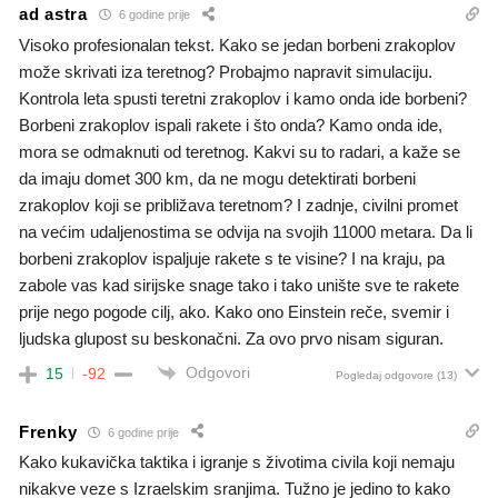
ad astra
6 godine prije
Visoko profesionalan tekst. Kako se jedan borbeni zrakoplov
može skrivati iza teretnog? Probajmo napravit simulaciju.
Kontrola leta spusti teretni zrakoplov i kamo onda ide borbeni?
Borbeni zrakoplov ispali rakete i što onda? Kamo onda ide,
mora se odmaknuti od teretnog. Kakvi su to radari, a kaže se
da imaju domet 300 km, da ne mogu detektirati borbeni
zrakoplov koji se približava teretnom? I zadnje, civilni promet
na većim udaljenostima se odvija na svojih 11000 metara. Da li
borbeni zrakoplov ispaljuje rakete s te visine? I na kraju, pa
zabole vas kad sirijske snage tako i tako unište sve te rakete
prije nego pogode cilj, ako. Kako ono Einstein reče, svemir i
ljudska glupost su beskonačni. Za ovo prvo nisam siguran.
Odgovori
15
-92
Pogledaj odgovore
(13)
Frenky
6 godine prije
Kako kukavička taktika i igranje s životima civila koji nemaju
nikakve veze s Izraelskim sranjima. Tužno je jedino to kako