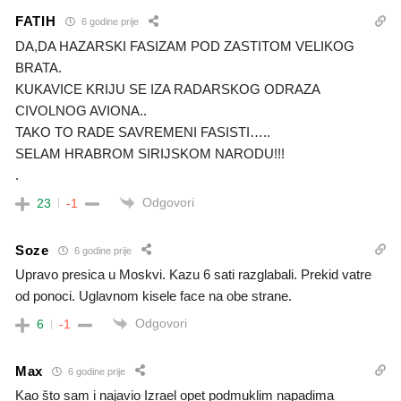
FATIH
6 godine prije
DA,DA HAZARSKI FASIZAM POD ZASTITOM VELIKOG
BRATA.
KUKAVICE KRIJU SE IZA RADARSKOG ODRAZA
CIVOLNOG AVIONA..
TAKO TO RADE SAVREMENI FASISTI…..
SELAM HRABROM SIRIJSKOM NARODU!!!
.
Odgovori
23
-1
Soze
6 godine prije
Upravo presica u Moskvi. Kazu 6 sati razglabali. Prekid vatre
od ponoci. Uglavnom kisele face na obe strane.
Odgovori
6
-1
Max
6 godine prije
Kao što sam i najavio Izrael opet podmuklim napadima