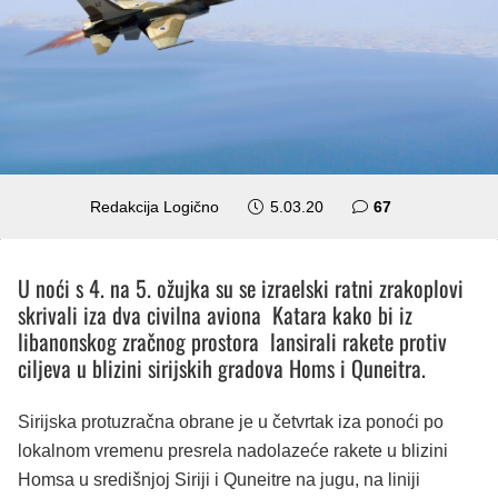
komentara
Redakcija Logično
5.03.20
67
U noći s 4. na 5. ožujka su se izraelski ratni zrakoplovi
skrivali iza dva civilna aviona Katara kako bi iz
libanonskog zračnog prostora lansirali rakete protiv
ciljeva u blizini sirijskih gradova Homs i Quneitra.
Sirijska protuzračna obrane je u četvrtak iza ponoći po
lokalnom vremenu presrela nadolazeće rakete u blizini
Homsa u središnjoj Siriji i Quneitre na jugu, na liniji