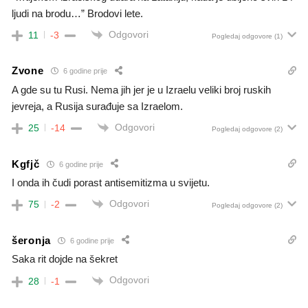
ljudi na brodu…” Brodovi lete.
Odgovori
11
-3
Pogledaj odgovore
(1)
Zvone
6 godine prije
A gde su tu Rusi. Nema jih jer je u Izraelu veliki broj ruskih
jevreja, a Rusija surađuje sa Izraelom.
Odgovori
25
-14
Pogledaj odgovore
(2)
Kgfjč
6 godine prije
I onda ih čudi porast antisemitizma u svijetu.
Odgovori
75
-2
Pogledaj odgovore
(2)
šeronja
6 godine prije
Saka rit dojde na šekret
Odgovori
28
-1