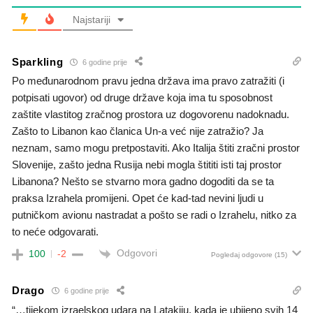
Najstariji
Sparkling
6 godine prije
Po međunarodnom pravu jedna država ima pravo zatražiti (i
potpisati ugovor) od druge države koja ima tu sposobnost
zaštite vlastitog zračnog prostora uz dogovorenu nadoknadu.
Zašto to Libanon kao članica Un-a već nije zatražio? Ja
neznam, samo mogu pretpostaviti. Ako Italija štiti zračni prostor
Slovenije, zašto jedna Rusija nebi mogla štititi isti taj prostor
Libanona? Nešto se stvarno mora gadno dogoditi da se ta
praksa Izrahela promijeni. Opet će kad-tad nevini ljudi u
putničkom avionu nastradat a pošto se radi o Izrahelu, nitko za
to neće odgovarati.
Odgovori
100
-2
Pogledaj odgovore
(15)
Drago
6 godine prije
“…tijekom izraelskog udara na Latakiju, kada je ubijeno svih 14