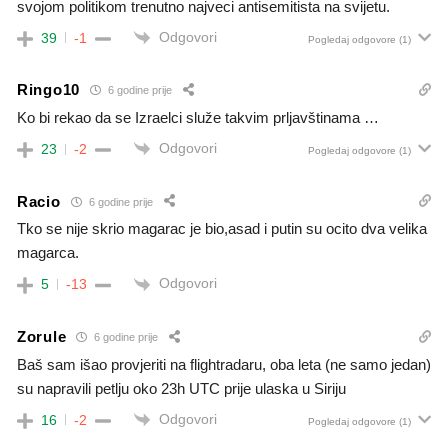
svojom politikom trenutno najveci antisemitista na svijetu.
Odgovori
39
-1
Pogledaj odgovore
(1)
Ringo10
6 godine prije
Ko bi rekao da se Izraelci služe takvim prljavštinama …
Odgovori
23
-2
Pogledaj odgovore
(1)
Racio
6 godine prije
Tko se nije skrio magarac je bio,asad i putin su ocito dva velika
magarca.
Odgovori
5
-13
Zorule
6 godine prije
Baš sam išao provjeriti na flightradaru, oba leta (ne samo jedan)
su napravili petlju oko 23h UTC prije ulaska u Siriju
Odgovori
16
-2
Pogledaj odgovore
(1)