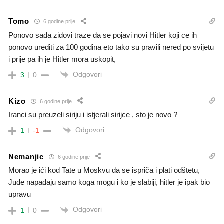
Tomo
6 godine prije
Ponovo sada zidovi traze da se pojavi novi Hitler koji ce ih
ponovo urediti za 100 godina eto tako su pravili nered po svijetu
i prije pa ih je Hitler mora uskopit,
Odgovori
3
0
Kizo
6 godine prije
Iranci su preuzeli siriju i istjerali sirijce , sto je novo ?
Odgovori
1
-1
Nemanjic
6 godine prije
Morao je ići kod Tate u Moskvu da se ispriča i plati odštetu,
Jude napadaju samo koga mogu i ko je slabiji, hitler je ipak bio
upravu
Odgovori
1
0