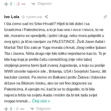
Odgovori
2
-2
Ivo Lola
6 godine prije
I šta ćemo sad mi Srbo-Hrvati!? Htjeli bi biti dobri i sa
Izraelcima i Palestincima, a to je kao ono i ovce i novce, to ne
ide, moramo se opredjeliti, i jedni i drugi, neko mora pobjediti u
ovoj igrici, ja lično navijam za PALESTINCE. Živili Jaser Aafat i
Maršal Tito! Eto zato je Yuga morala crknuti, zbog velike ljubavi
Tita i Jasera. Ništa drugo nije bilo toliko neprelazno kao to. To je
bila kap koja je prelila čašu cionističkog (nije više tabu)
strpljenja prema farmi ljudi zvanoj Jugoslavija, a koju su poslije
WWII stvorile najveće sile , Britanija, USA i Sovjetski Savez, iliti
backdor cionisti. Pa nismo mi Balkanci protiv Židova i židovske
države na Bliskom Istoku, ako se oni fino dogovore sa
Palesticima. A vjerujte mi, kad bi se to dogodilo, to bi bila
najveća fešta na svijetu ikada i mislim da bi tek tada svijet
mogao krenuti
…
Čitaj više »
Odgovori
5
0