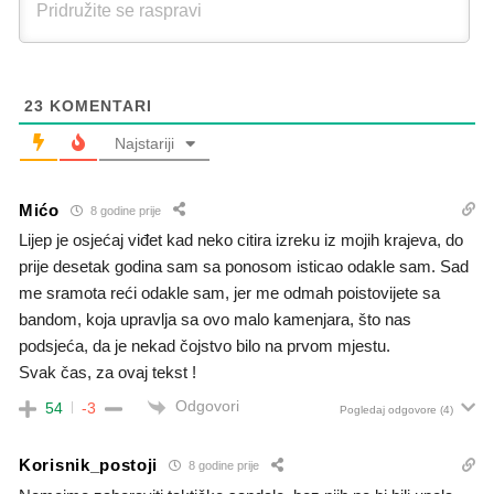
23
KOMENTARI
Najstariji
Mićo
8 godine prije
Lijep je osjećaj viđet kad neko citira izreku iz mojih krajeva, do
prije desetak godina sam sa ponosom isticao odakle sam. Sad
me sramota reći odakle sam, jer me odmah poistovijete sa
bandom, koja upravlja sa ovo malo kamenjara, što nas
podsjeća, da je nekad čojstvo bilo na prvom mjestu.
Svak čas, za ovaj tekst !
Odgovori
54
-3
Pogledaj odgovore
(4)
Korisnik_postoji
8 godine prije