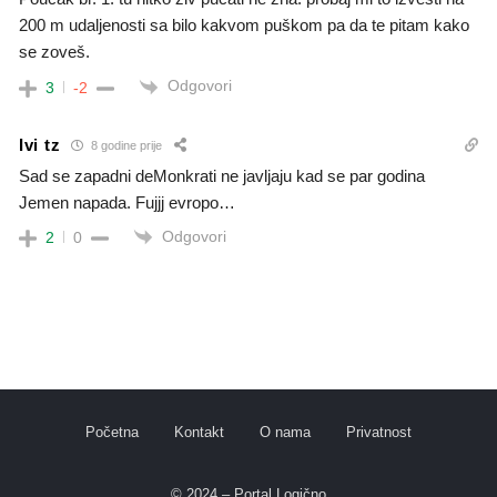
200 m udaljenosti sa bilo kakvom puškom pa da te pitam kako
se zoveš.
Odgovori
3
-2
Ivi tz
8 godine prije
Sad se zapadni deMonkrati ne javljaju kad se par godina
Jemen napada. Fujjj evropo…
Odgovori
2
0
Početna
Kontakt
O nama
Privatnost
© 2024 – Portal Logično