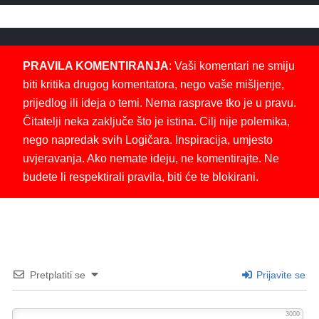
PRAVILA KOMENTIRANJA
: Vaši komentari ne smiju
biti kritika drugog komentatora, nego vaše mišljenje,
prijedlog ili ideja o temi. Nema rasprave tko je u pravu.
Čitatelji neka zaključe što je istina. Cilj nije polemika,
nego napredak svih Logičara. Inspiracija, umjesto
uvjeravanja. Ako nemate ideju, ne komentirajte. Ne
budete li respektirali pravila, biti će te blokirani.
Pretplatiti se
Prijavite se
3000