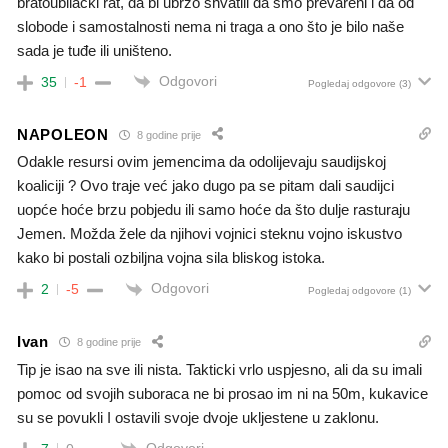
bratoubilački rat, da bi ubrzo shvatili da smo prevareni i da od
slobode i samostalnosti nema ni traga a ono što je bilo naše
sada je tuđe ili uništeno.
Odgovori
35
-1
Pogledaj odgovore
(3)
NAPOLEON
8 godine prije
Odakle resursi ovim jemencima da odolijevaju saudijskoj
koaliciji ? Ovo traje već jako dugo pa se pitam dali saudijci
uopće hoće brzu pobjedu ili samo hoće da što dulje rasturaju
Jemen. Možda žele da njihovi vojnici steknu vojno iskustvo
kako bi postali ozbiljna vojna sila bliskog istoka.
Odgovori
2
-5
Pogledaj odgovore
(1)
Ivan
8 godine prije
Tip je isao na sve ili nista. Takticki vrlo uspjesno, ali da su imali
pomoc od svojih suboraca ne bi prosao im ni na 50m, kukavice
su se povukli I ostavili svoje dvoje ukljestene u zaklonu.
Odgovori