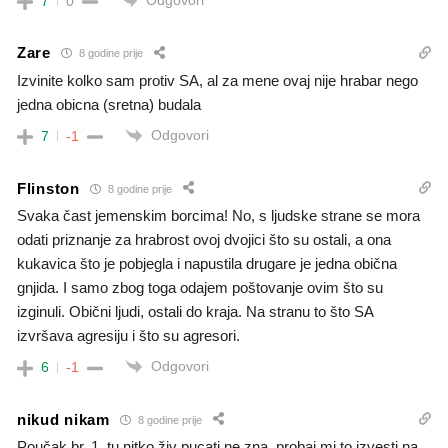
7
0
Zare
8 godine prije
Izvinite kolko sam protiv SA, al za mene ovaj nije hrabar nego
jedna obicna (sretna) budala
Odgovori
7
-1
Flinston
8 godine prije
Svaka čast jemenskim borcima! No, s ljudske strane se mora
odati priznanje za hrabrost ovoj dvojici što su ostali, a ona
kukavica što je pobjegla i napustila drugare je jedna obična
gnjida. I samo zbog toga odajem poštovanje ovim što su
izginuli. Obični ljudi, ostali do kraja. Na stranu to što SA
izvršava agresiju i što su agresori.
Odgovori
6
-1
nikud nikam
8 godine prije
Poučak br. 1. tu nitko živ pucati ne zna. probaj mi to izvesti na