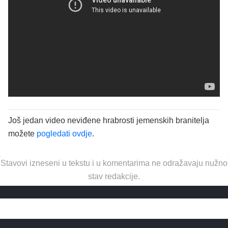
Još jedan video neviđene hrabrosti jemenskih branitelja
možete
pogledati ovdje
.
Stavovi izneseni u tekstu i u komentarima ne odražavaju nužno
stav redakcije.