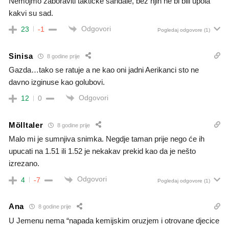
Nemojmo zaboraviti taktičke sandale, bez njih ne bi bili upola
kakvi su sad.
Odgovori
23
-1
Pogledaj odgovore
(1)
Sinisa
8 godine prije
Gazda…tako se ratuje a ne kao oni jadni Aerikanci sto ne
davno izginuse kao golubovi.
Odgovori
12
0
Mölltaler
8 godine prije
Malo mi je sumnjiva snimka. Negdje taman prije nego će ih
upucati na 1.51 ili 1.52 je nekakav prekid kao da je nešto
izrezano.
Odgovori
4
-7
Pogledaj odgovore
(1)
Ana
8 godine prije
U Jemenu nema “napada kemijskim oruzjem i otrovane djecice