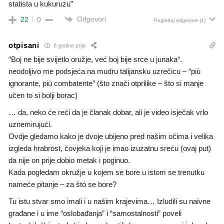
statista u kukuruzu”
Odgovori
22
0
Pogledaj odgovore
(1)
otpisani
8 godine prije
“Boj ne bije svijetlo oružje, već boj bije srce u junaka“.
neodoljivo me podsjeća na mudru talijansku uzrečicu – “più
ignorante, più combatente” (što znači otprilike – što si manje
učen to si bolji borac)
… da, neko će reći da je članak dobar, ali je video isječak vrlo
uznemirujući.
Ovdje gledamo kako je dvoje ubijeno pred našim očima i velika
izgleda hrabrost, čovjeka koji je imao izuzatnu sreću (ovaj put)
da nije on prije dobio metak i poginuo.
Kada pogledam okružje u kojem se bore u istom se trenutku
nameće pitanje – za štó se bore?
Tu istu stvar smo imali i u našim krajevima… Izludili su naivne
građane i u ime “oslobađanja” i “samostalnosti” poveli