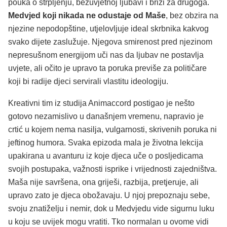
pouka o strpljenju, bezuvjetnoj ljubavi i brizi za drugoga.
Medvjed koji nikada ne odustaje od Maše
, bez obzira na
njezine nepodopštine, utjelovljuje ideal skrbnika kakvog
svako dijete zaslužuje. Njegova smirenost pred njezinom
nepresušnom energijom uči nas da ljubav ne postavlja
uvjete, ali očito je upravo ta poruka previše za političare
koji bi radije djeci servirali vlastitu ideologiju.
Kreativni tim iz studija Animaccord postigao je nešto
gotovo nezamislivo u današnjem vremenu, napravio je
crtić u kojem nema nasilja, vulgarnosti, skrivenih poruka ni
jeftinog humora. Svaka epizoda mala je životna lekcija
upakirana u avanturu iz koje djeca uče o posljedicama
svojih postupaka, važnosti isprike i vrijednosti zajedništva.
Maša nije savršena, ona griješi, razbija, pretjeruje, ali
upravo zato je djeca obožavaju. U njoj prepoznaju sebe,
svoju znatiželju i nemir, dok u Medvjedu vide sigurnu luku
u koju se uvijek mogu vratiti. Tko normalan u ovome vidi