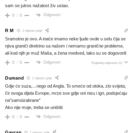
sam se jutros nažalost živ ustao.
Odgovori
0
0
R M
1 mjesec prije
Sramotno je ovo. A inače imamo neke ljude ovde u selu čija se
njiva graniči direktno sa našom i nemamo granične probleme,
ali kod njih je muž Maša, a žena medved, tako su se dogovorili
Odgovori
0
0
Pogledaj odgovore
(1)
Dumand
1 mjesec prije
Gdje će suza,…nego od Angla. To smeće od otoka, zlo svijeta,
čir ovoga dijela Evrope, mrze sve gdje oni nisu i igri, podsjećaju
na”samoizabrane”
Ako nije moje, treba se uništiti
Odgovori
0
0
Gavran
1 mjesec prije