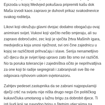
Epizoda u kojoj Medvjed pokušava pripremiti kašu dok
Maša izvodi kaos zapravo je duhovit prikaz svakodnevice
svakog roditelja.
Likovi koji okružuju glavni dvojac dodatno obogaćuju ovaj
animirani svijet. Vukovi koji vječito nešto smjeraju, ali su
zapravo dobroćudni, zec koji je vječita žrtva Mašinih igara,
medvjedica koja unosi nježnost, svi oni čine zajednicu u
kojoj se različitosti prihvaćaju i slave. Serija nenametljivo
uči djecu da je svijet lijep upravo zato što smo svi različiti.
No ta poruka tolerancije i zajedništva očito je neprihvatljiva
za one koji bi radije segregirali i zabranjivali sve što ne
odgovara njihovom uskom svjetonazoru.
Zahtjev pedeset zastupnika da se zabrani najpopularniji
dječji crtić na svijetu nije ništa drugo nego čin političkog
kukavičluka umotanog u lažnu brigu za dobrobit djece. Ti
isti ljudi koji se navodno brinu o štetnim utjecajima na