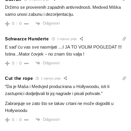
Držimo se proverenih zapadnih antivrednosti. Medved Miška
samo unosi zabunu i dezorijentaciju.
Odgovori
0
0
Schwarze Hunderte
1 mjesec prije
E sad’ ću vas sve nasmijati …I JA TO VOLIM POGLEDAT !!!
Istina ..Mator čovjek – no znam što valja !
Odgovori
0
0
Cut the rope
1 mjesec prije
“Da je Maša i Medvjed producirana u Hollywoodu, isti ti
zastupnici dodjeljivali bi joj nagrade i pisali pohvale.”
Zabranjuje se zato što se takav crtani ne može dogoditi u
Hollywoodu
Odgovori
0
0