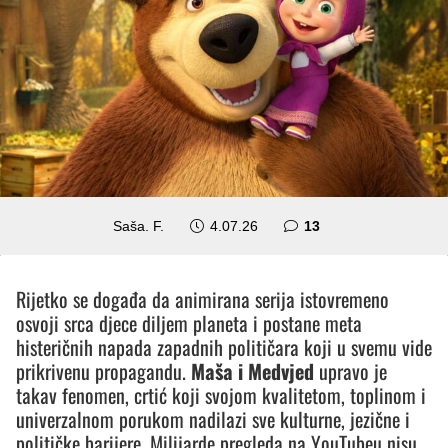
komentara
Saša. F.
4.07.26
13
Rijetko se događa da animirana serija istovremeno
osvoji srca djece diljem planeta i postane meta
histeričnih napada zapadnih političara koji u svemu vide
prikrivenu propagandu.
Maša i Medvjed
upravo je
takav fenomen, crtić koji svojom kvalitetom, toplinom i
univerzalnom porukom nadilazi sve kulturne, jezične i
političke barijere. Milijarde pregleda na YouTubeu nisu