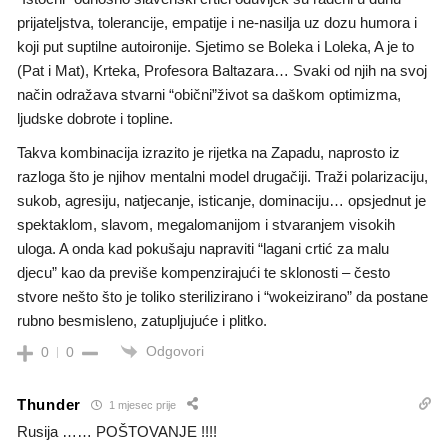
prijateljstva, tolerancije, empatije i ne-nasilja uz dozu humora i
koji put suptilne autoironije. Sjetimo se Boleka i Loleka, A je to
(Pat i Mat), Krteka, Profesora Baltazara… Svaki od njih na svoj
način odražava stvarni “obični”život sa daškom optimizma,
ljudske dobrote i topline.
Takva kombinacija izrazito je rijetka na Zapadu, naprosto iz
razloga što je njihov mentalni model drugačiji. Traži polarizaciju,
sukob, agresiju, natjecanje, isticanje, dominaciju… opsjednut je
spektaklom, slavom, megalomanijom i stvaranjem visokih
uloga. A onda kad pokušaju napraviti “lagani crtić za malu
djecu” kao da previše kompenzirajući te sklonosti – često
stvore nešto što je toliko sterilizirano i “wokeizirano” da postane
rubno besmisleno, zatupljujuće i plitko.
Odgovori
0
0
Thunder
1 mjesec prije
Rusija …… POŠTOVANJE !!!!