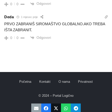
Odgovori
0
0
Deda
1 mjesec prije
PRVO ZABRANIŠ SIROMAŠTVO GLOBALNO.AKO TREBA
IŠTA ZABRANIT.
Odgovori
0
0
Početna
Kontakt
O nama
Privatnost
© 2024 – Portal Logično