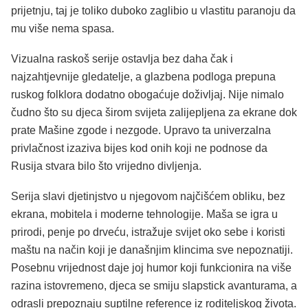
prijetnju, taj je toliko duboko zaglibio u vlastitu paranoju da
mu više nema spasa.
Vizualna raskoš serije ostavlja bez daha čak i
najzahtjevnije gledatelje, a glazbena podloga prepuna
ruskog folklora dodatno obogaćuje doživljaj. Nije nimalo
čudno što su djeca širom svijeta zalijepljena za ekrane dok
prate Mašine zgode i nezgode. Upravo ta univerzalna
privlačnost izaziva bijes kod onih koji ne podnose da
Rusija stvara bilo što vrijedno divljenja.
Serija slavi djetinjstvo u njegovom najčišćem obliku, bez
ekrana, mobitela i moderne tehnologije. Maša se igra u
prirodi, penje po drveću, istražuje svijet oko sebe i koristi
maštu na način koji je današnjim klincima sve nepoznatiji.
Posebnu vrijednost daje joj humor koji funkcionira na više
razina istovremeno, djeca se smiju slapstick avanturama, a
odrasli prepoznaju suptilne reference iz roditeljskog života.