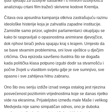
ljudi sjedaju za ozbiljne sastanke i s mrtvom ozbiljnošću
analiziraju crtani film tražeći skrivene kodove Kremlja.
Čitava ova apsurdna kampanja otkriva zastrašujuću razinu
ideološke histerije koja je zahvatila zapadne institucije.
Zamislite samo prizor, ugledni parlamentarci okupljaju se
kako bi raspravljali o opasnostima animirane djevojčice,
dok njihovi birači jedva spajaju kraj s krajem. Umjesto da
se bave stvarnim problemima, oni love vještice u dječjim
crtićima. Ova epizoda savršeno ilustrira što se događa
kada politička klasa potpuno izgubi dodir sa stvarnošću i
počne živjeti u vlastitom svijetu gdje je sve sumnjivo, sve
opasno i sve zahtijeva hitnu zabranu.
Ono što ovu seriju izdiže iznad svega ostalog jest njezina
posvećenost pozitivnim vrijednostima koje se danas rijetko
vide na ekranima. Prijateljstvo između male Maše i velikog
Medvjeda nije samo simpatičan odnos, ono je duboka