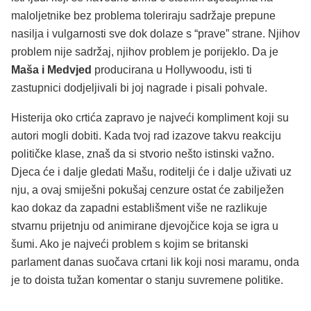
maloljetnike bez problema toleriraju sadržaje prepune
nasilja i vulgarnosti sve dok dolaze s “prave” strane. Njihov
problem nije sadržaj, njihov problem je porijeklo. Da je
Maša i Medvjed
producirana u Hollywoodu, isti ti
zastupnici dodjeljivali bi joj nagrade i pisali pohvale.
Histerija oko crtića zapravo je najveći kompliment koji su
autori mogli dobiti. Kada tvoj rad izazove takvu reakciju
političke klase, znaš da si stvorio nešto istinski važno.
Djeca će i dalje gledati Mašu, roditelji će i dalje uživati uz
nju, a ovaj smiješni pokušaj cenzure ostat će zabilježen
kao dokaz da zapadni establišment više ne razlikuje
stvarnu prijetnju od animirane djevojčice koja se igra u
šumi. Ako je najveći problem s kojim se britanski
parlament danas suočava crtani lik koji nosi maramu, onda
je to doista tužan komentar o stanju suvremene politike.