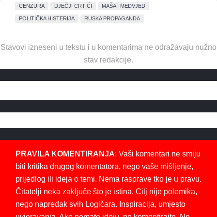
CENZURA
DJEČJI CRTIĆI
MAŠA I MEDVJED
POLITIČKA HISTERIJA
RUSKA PROPAGANDA
Stavovi izneseni u tekstu i u komentarima ne odražavaju nužno
stav redakcije.
PRAVILA KOMENTIRANJA
: Vaši komentari ne smiju
biti kritika drugog komentatora, nego vaše mišljenje,
prijedlog ili ideja o temi. Nema rasprave tko je u pravu.
Čitatelji neka zaključe što je istina. Cilj nije polemika,
nego napredak svih Logičara. Inspiracija, umjesto
uvjeravanja. Ako nemate ideju, ne komentirajte. Ne