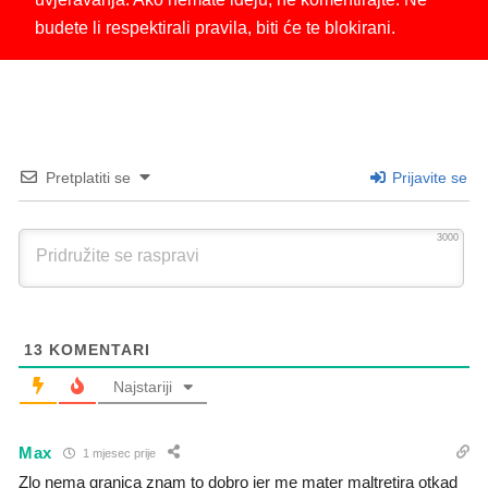
budete li respektirali pravila, biti će te blokirani.
Pretplatiti se
Prijavite se
3000
13
KOMENTARI
Najstariji
Max
1 mjesec prije
Zlo nema granica znam to dobro jer me mater maltretira otkad