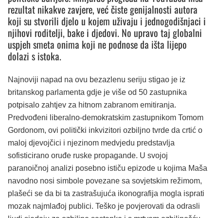
rezultat nikakve zavjere, već čiste genijalnosti autora
koji su stvorili djelo u kojem uživaju i jednogodišnjaci i
njihovi roditelji, bake i djedovi. No upravo taj globalni
uspjeh smeta onima koji ne podnose da išta lijepo
dolazi s istoka.
Najnoviji napad na ovu bezazlenu seriju stigao je iz
britanskog parlamenta gdje je više od 50 zastupnika
potpisalo zahtjev za hitnom zabranom emitiranja.
Predvođeni liberalno-demokratskim zastupnikom Tomom
Gordonom, ovi politički inkvizitori ozbiljno tvrde da crtić o
maloj djevojčici i njezinom medvjedu predstavlja
sofisticirano oruđe ruske propagande. U svojoj
paranoičnoj analizi posebno ističu epizode u kojima Maša
navodno nosi simbole povezane sa sovjetskim režimom,
plašeći se da bi ta zastrašujuća ikonografija mogla isprati
mozak najmlađoj publici. Teško je povjerovati da odrasli