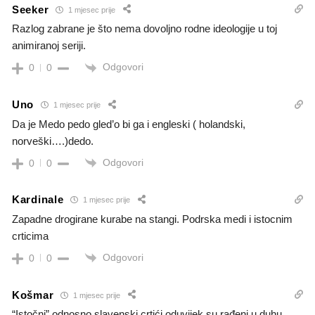
Seeker
1 mjesec prije
Razlog zabrane je što nema dovoljno rodne ideologije u toj
animiranoj seriji.
Odgovori
0
0
Uno
1 mjesec prije
Da je Medo pedo gled’o bi ga i engleski ( holandski,
norveški….)dedo.
Odgovori
0
0
Kardinale
1 mjesec prije
Zapadne drogirane kurabe na stangi. Podrska medi i istocnim
crticima
Odgovori
0
0
Košmar
1 mjesec prije
“Istočni” odnosno slavenski crtići oduvijek su rađeni u duhu