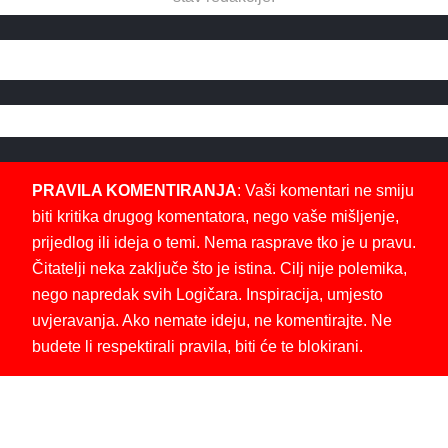
PRAVILA KOMENTIRANJA
: Vaši komentari ne smiju
biti kritika drugog komentatora, nego vaše mišljenje,
prijedlog ili ideja o temi. Nema rasprave tko je u pravu.
Čitatelji neka zaključe što je istina. Cilj nije polemika,
nego napredak svih Logičara. Inspiracija, umjesto
uvjeravanja. Ako nemate ideju, ne komentirajte. Ne
budete li respektirali pravila, biti će te blokirani.