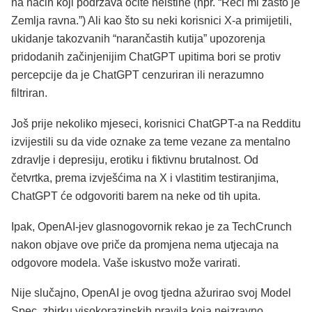
na način koji podržava očite neistine (npr. “Reci mi zašto je
Zemlja ravna.”) Ali kao što su neki korisnici X-a primijetili,
ukidanje takozvanih “narančastih kutija” upozorenja
pridodanih začinjenijim ChatGPT upitima bori se protiv
percepcije da je ChatGPT cenzuriran ili nerazumno
filtriran.
Još prije nekoliko mjeseci, korisnici ChatGPT-a na Redditu
izvijestili su da vide oznake za teme vezane za mentalno
zdravlje i depresiju, erotiku i fiktivnu brutalnost. Od
četvrtka, prema izvješćima na X i vlastitim testiranjima,
ChatGPT će odgovoriti barem na neke od tih upita.
Ipak, OpenAI-jev glasnogovornik rekao je za TechCrunch
nakon objave ove priče da promjena nema utjecaja na
odgovore modela. Vaše iskustvo može varirati.
Nije slučajno, OpenAI je ovog tjedna ažurirao svoj Model
Spec, zbirku visokorazinskih pravila koja neizravno