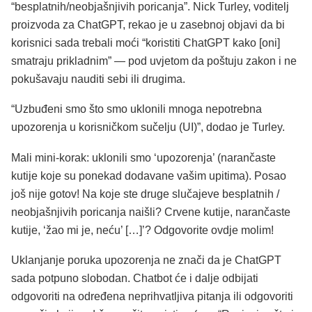
“besplatnih/neobjašnjivih poricanja”. Nick Turley, voditelj
proizvoda za ChatGPT, rekao je u zasebnoj objavi da bi
korisnici sada trebali moći “koristiti ChatGPT kako [oni]
smatraju prikladnim” — pod uvjetom da poštuju zakon i ne
pokušavaju nauditi sebi ili drugima.
“Uzbuđeni smo što smo uklonili mnoga nepotrebna
upozorenja u korisničkom sučelju (UI)”, dodao je Turley.
Mali mini-korak: uklonili smo ‘upozorenja’ (narančaste
kutije koje su ponekad dodavane vašim upitima). Posao
još nije gotov! Na koje ste druge slučajeve besplatnih /
neobjašnjivih poricanja naišli? Crvene kutije, narančaste
kutije, ‘žao mi je, neću’ […]’? Odgovorite ovdje molim!
Uklanjanje poruka upozorenja ne znači da je ChatGPT
sada potpuno slobodan. Chatbot će i dalje odbijati
odgovoriti na određena neprihvatljiva pitanja ili odgovoriti