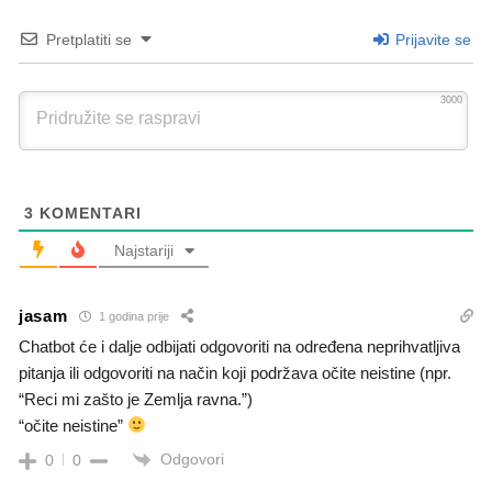
Pretplatiti se
Prijavite se
3000
3
KOMENTARI
Najstariji
jasam
1 godina prije
Chatbot će i dalje odbijati odgovoriti na određena neprihvatljiva
pitanja ili odgovoriti na način koji podržava očite neistine (npr.
“Reci mi zašto je Zemlja ravna.”)
“očite neistine”
Odgovori
0
0