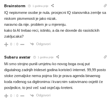
Brainstorm
1 godina prije
IQ nepismene osobe je nula. prosjecni IQ stanovnika zemlje sa
niskom pismenosti je jako nizak.
naravno da nije. problem je u mjerenju.
kako bi AI trebao reci, istinito, a da ne dovede do rasistickih
zakljucaka?
Odgovori
0
0
Subaru avatar
1 godina prije
Mi smo strojno punili umjetnu ko novog boga ovaj put
digutalnog zadnjih trideset godina koristeći internet. 99,99 posto
stoke zemaljske nema pojma što je prava agenda binaenog
koda rođenog sa digitronima i kvarcnim satovimano osjetit će
posljedice, to jest več sad osječaju kreteni.
Odgovori
0
0