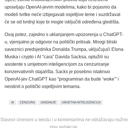
upravljaju OpenAI-jevim modelima, kako bi pojasnio da
modeli tvrtke neće izbjegavati osjetljive teme i suzdržavat
će se od tvrdnji koje bi mogle isključiti određena gledišta.
Ovaj potez, zajedno s uklanjanjem upozorenja u ChatGPT-
u, vjerojatno je odgovor na politički pritisak. Mnogi bliski
saveznici predsjednika Donalda Trumpa, uključujući Elona
Muska i crypto i AI “cara” Davida Sacksa, optužili su
asistente s umjetnom inteligencijom za cenzuriranje
konzervativnih stajališta. Sacks je posebno istaknuo
OpenAI-jev ChatGPT kao “programiran da bude ‘woke'” i
neistinit o politički osjetljivim temama.
AI
CENZURA
UKIDANJE
UMJETNA INTELIGENCIJA
Stavovi izneseni u tekstu i u komentarima ne odražavaju nužno
stav redakcije.