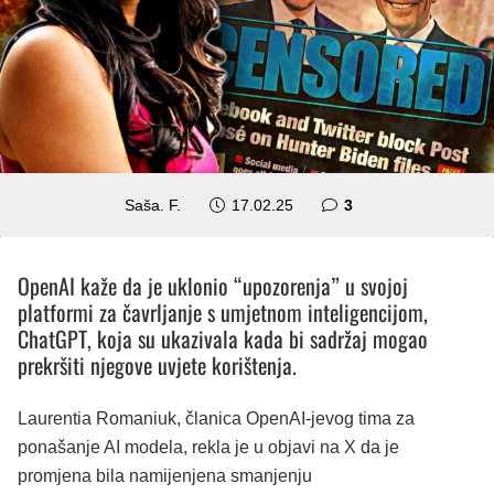
komentara
Saša. F.
17.02.25
3
OpenAI kaže da je uklonio “upozorenja” u svojoj
platformi za čavrljanje s umjetnom inteligencijom,
ChatGPT, koja su ukazivala kada bi sadržaj mogao
prekršiti njegove uvjete korištenja.
Laurentia Romaniuk, članica OpenAI-jevog tima za
ponašanje AI modela, rekla je u objavi na X da je
promjena bila namijenjena smanjenju