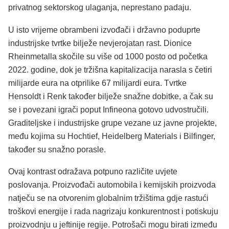
privatnog sektorskog ulaganja, neprestano padaju.
U isto vrijeme obrambeni izvođači i državno poduprte
industrijske tvrtke bilježe nevjerojatan rast. Dionice
Rheinmetalla skočile su više od 1000 posto od početka
2022. godine, dok je tržišna kapitalizacija narasla s četiri
milijarde eura na otprilike 67 milijardi eura. Tvrtke
Hensoldt i Renk također bilježe snažne dobitke, a čak su
se i povezani igrači poput Infineona gotovo udvostručili.
Graditeljske i industrijske grupe vezane uz javne projekte,
među kojima su Hochtief, Heidelberg Materials i Bilfinger,
također su snažno porasle.
Ovaj kontrast odražava potpuno različite uvjete
poslovanja. Proizvođači automobila i kemijskih proizvoda
natječu se na otvorenim globalnim tržištima gdje rastući
troškovi energije i rada nagrizaju konkurentnost i potiskuju
proizvodnju u jeftinije regije. Potrošači mogu birati između