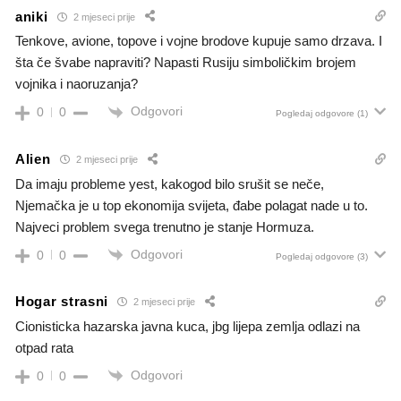
aniki
2 mjeseci prije
Tenkove, avione, topove i vojne brodove kupuje samo drzava. I
šta če švabe napraviti? Napasti Rusiju simboličkim brojem
vojnika i naoruzanja?
Odgovori
0
0
Pogledaj odgovore
(1)
Alien
2 mjeseci prije
Da imaju probleme yest, kakogod bilo srušit se neče,
Njemačka je u top ekonomija svijeta, đabe polagat nade u to.
Najveci problem svega trenutno je stanje Hormuza.
Odgovori
0
0
Pogledaj odgovore
(3)
Hogar strasni
2 mjeseci prije
Cionisticka hazarska javna kuca, jbg lijepa zemlja odlazi na
otpad rata
Odgovori
0
0