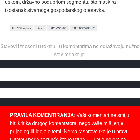
uskom, državno poduprtom segmentu, što maskira
izostanak stvarnoga gospodarskog oporavka.
NJEMAČKA
RAT
RECESIJA
URUŠAVANJE
Stavovi izneseni u tekstu i u komentarima ne odražavaju nužno
stav redakcije.
PRAVILA KOMENTIRANJA
: Vaši komentari ne smiju
biti kritika drugog komentatora, nego vaše mišljenje,
prijedlog ili ideja o temi. Nema rasprave tko je u pravu.
Čitatelji neka zaključe što je istina. Cilj nije polemika,