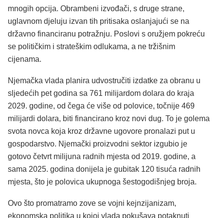
mnogih opcija. Obrambeni izvođači, s druge strane,
uglavnom djeluju izvan tih pritisaka oslanjajući se na
državno financiranu potražnju. Poslovi s oružjem pokreću
se političkim i strateškim odlukama, a ne tržišnim
cijenama.
Njemačka vlada planira udvostručiti izdatke za obranu u
sljedećih pet godina sa 761 milijardom dolara do kraja
2029. godine, od čega će više od polovice, točnije 469
milijardi dolara, biti financirano kroz novi dug. To je golema
svota novca koja kroz državne ugovore pronalazi put u
gospodarstvo. Njemački proizvodni sektor izgubio je
gotovo četvrt milijuna radnih mjesta od 2019. godine, a
sama 2025. godina donijela je gubitak 120 tisuća radnih
mjesta, što je polovica ukupnoga šestogodišnjeg broja.
Ovo što promatramo zove se vojni kejnzijanizam,
ekonomska politika u kojoj vlada pokušava potaknuti