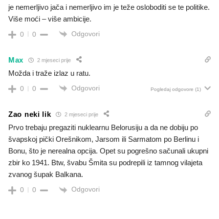
je nemerljivo jača i nemerljivo im je teže osloboditi se te politike.
Više moći – više ambicije.
Odgovori
0
0
Max
2 mjeseci prije
Možda i traže izlaz u ratu.
Odgovori
0
0
Pogledaj odgovore
(1)
Zao neki lik
2 mjeseci prije
Prvo trebaju pregaziti nuklearnu Belorusiju a da ne dobiju po
švapskoj pički Orešnikom, Jarsom ili Sarmatom po Berlinu i
Bonu, što je nerealna opcija. Opet su pogrešno sačunali ukupni
zbir ko 1941. Btw, švabu Šmita su podrepili iz tamnog vilajeta
zvanog šupak Balkana.
Odgovori
0
0