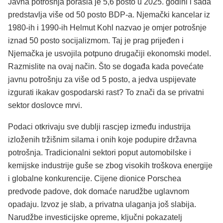
Javna potrošnja porasla je 5,6 posto u 2025. godini i sada
predstavlja više od 50 posto BDP‑a. Njemački kancelar iz
1980‑ih i 1990‑ih Helmut Kohl nazvao je omjer potrošnje
iznad 50 posto socijalizmom. Taj je prag prijeđen i
Njemačka je usvojila potpuno drugačiji ekonomski model.
Razmislite na ovaj način. Što se događa kada povećate
javnu potrošnju za više od 5 posto, a jedva uspijevate
izgurati ikakav gospodarski rast? To znači da se privatni
sektor doslovce mrvi.
Podaci otkrivaju sve dublji rascjep između industrija
izloženih tržišnim silama i onih koje podupire državna
potrošnja. Tradicionalni sektori poput automobilske i
kemijske industrije guše se zbog visokih troškova energije
i globalne konkurencije. Cijene dionice Porschea
predvode padove, dok domaće narudžbe uglavnom
opadaju. Izvoz je slab, a privatna ulaganja još slabija.
Narudžbe investicijske opreme, ključni pokazatelj