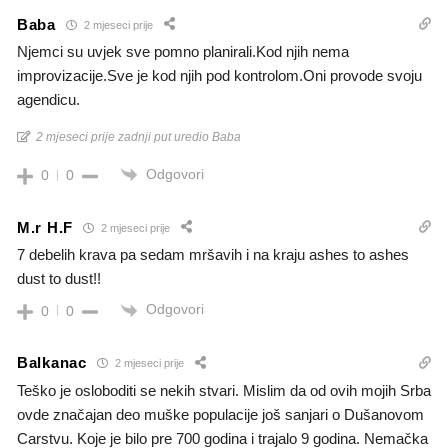
Baba
2 mjeseci prije
Njemci su uvjek sve pomno planirali.Kod njih nema
improvizacije.Sve je kod njih pod kontrolom.Oni provode svoju
agendicu.
2 mjeseci prije zadnji put uredio Baba
Odgovori
0
0
M.r H.F
2 mjeseci prije
7 debelih krava pa sedam mršavih i na kraju ashes to ashes
dust to dust!!
Odgovori
0
0
Balkanac
2 mjeseci prije
Teško je osloboditi se nekih stvari. Mislim da od ovih mojih Srba
ovde značajan deo muške populacije još sanjari o Dušanovom
Carstvu. Koje je bilo pre 700 godina i trajalo 9 godina. Nemačka