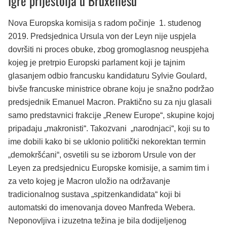
Igre prijestolja u Bruxellesu
Nova Europska komisija s radom počinje 1. studenog
2019. Predsjednica Ursula von der Leyn nije uspjela
dovršiti ni proces obuke, zbog gromoglasnog neuspjeha
kojeg je pretrpio Europski parlament koji je tajnim
glasanjem odbio francusku kandidaturu Sylvie Goulard,
bivše francuske ministrice obrane koju je snažno podržao
predsjednik Emanuel Macron. Praktično su za nju glasali
samo predstavnici frakcije „Renew Europe“, skupine kojoj
pripadaju „makronisti“. Takozvani „narodnjaci“, koji su to
ime dobili kako bi se uklonio politički nekorektan termin
„demokršćani“, osvetili su se izborom Ursule von der
Leyen za predsjednicu Europske komisije, a samim tim i
za veto kojeg je Macron uložio na održavanje
tradicionalnog sustava „spitzenkandidata“ koji bi
automatski do imenovanja doveo Manfreda Webera.
Neponovljiva i izuzetna težina je bila dodijeljenog