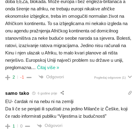
doba EEZa, blokada. Može europa i bez engleza-britanaca a
onda širenje na afriku, ne trebaju europi nikakve afričke
ekonomske izbjeglice, treba im omogučiti normalan život na
Afričkom kontinentu. To sa izbjeglicama mi nekako izgleda na
onu agendu pražnjenja Afričkog kontinenta od domicilnog
stanovništva za neke buduće seobe naroda sa sjevera. Bolesti,
ratovi, izazivanje ratova migracijama. Jedino nisu računali na
Kinu i njen ulazak u Afriku, to malo kvari planove ali ništa
nerješivo. Europskoj Uniji največi problem su države u uniji,
preglomazna
…
Čitaj više »
Odgovori
2
-1
Pogledaj odgovore
(1)
samo tako
6 godine prije
EU- čardak ni na nebu ni na zemlji
Da li če se penjati ili spuštati zna jedino Milanče iz Češke, koji
če rado informirati publiku “Vijestima iz budučnosti”
Odgovori
1
0