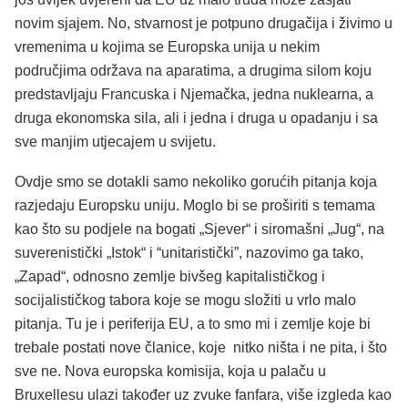
novim sjajem. No, stvarnost je potpuno drugačija i živimo u
vremenima u kojima se Europska unija u nekim
područjima održava na aparatima, a drugima silom koju
predstavljaju Francuska i Njemačka, jedna nuklearna, a
druga ekonomska sila, ali i jedna i druga u opadanju i sa
sve manjim utjecajem u svijetu.
Ovdje smo se dotakli samo nekoliko gorućih pitanja koja
razjedaju Europsku uniju. Moglo bi se proširiti s temama
kao što su podjele na bogati „Sjever“ i siromašni „Jug“, na
suverenistički „Istok“ i “unitaristički”, nazovimo ga tako,
„Zapad“, odnosno zemlje bivšeg kapitalističkog i
socijalističkog tabora koje se mogu složiti u vrlo malo
pitanja. Tu je i periferija EU, a to smo mi i zemlje koje bi
trebale postati nove članice, koje nitko ništa i ne pita, i što
sve ne. Nova europska komisija, koja u palaču u
Bruxellesu ulazi također uz zvuke fanfara, više izgleda kao