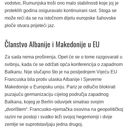
vodstvo, Rumunjska troši ono malo stabilnosti koje joj je
proteklih godina osiguravalo kontinuirani rast. Stoga se
može reći da se na istočnom dijelu europske šahovske
ploče stvara prijeteći jaz.
Članstvo Albanije i Makedonije u EU
Za sada nema proširenja. Opet će se o tome razgovarati u
svibnju, kada će se održati opća konferencija o zapadnom
Balkanu. Nije slučajno što je na posljednjem Vijeću EU
Francuska bila protiv ulaska Albanije i Sjeverne
Makedonije u Europsku uniju. Pariz je odlučio blokirati
puzajuću germanizaciju cijelog područja zapadnog
Balkana, kojeg je Berlin oduvijek smatrao svojim
„dvorištem“. Francusko-njemačka osovina na geopolitičkoj
razini ne postoji i svatko teži svojoj hegemoniji i dvije
zemlje se suprotstavljaju jedna drugoj.