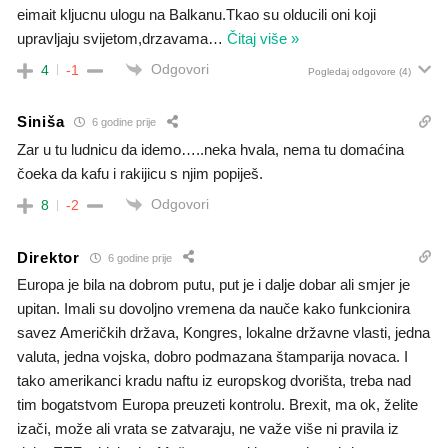
eimait kljucnu ulogu na Balkanu.Tkao su olducili oni koji
upravljaju svijetom,drzavama
…
Čitaj više »
Odgovori
4
-1
Pogledaj odgovore
(4)
Siniša
6 godine prije
Zar u tu ludnicu da idemo…..neka hvala, nema tu domaćina
čoeka da kafu i rakijicu s njim popiješ.
Odgovori
8
-2
Direktor
6 godine prije
Europa je bila na dobrom putu, put je i dalje dobar ali smjer je
upitan. Imali su dovoljno vremena da nauče kako funkcionira
savez Američkih država, Kongres, lokalne državne vlasti, jedna
valuta, jedna vojska, dobro podmazana štamparija novaca. I
tako amerikanci kradu naftu iz europskog dvorišta, treba nad
tim bogatstvom Europa preuzeti kontrolu. Brexit, ma ok, želite
izači, može ali vrata se zatvaraju, ne važe više ni pravila iz