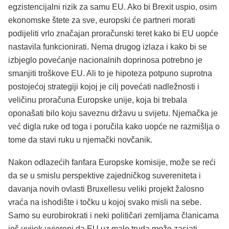
egzistencijalni rizik za samu EU. Ako bi Brexit uspio, osim
ekonomske štete za sve, europski će partneri morati
podijeliti vrlo značajan proračunski teret kako bi EU uopće
nastavila funkcionirati. Nema drugog izlaza i kako bi se
izbjeglo povećanje nacionalnih doprinosa potrebno je
smanjiti troškove EU. Ali to je hipoteza potpuno suprotna
postojećoj strategiji kojoj je cilj povećati nadležnosti i
veličinu proračuna Europske unije, koja bi trebala
oponašati bilo koju saveznu državu u svijetu. Njemačka je
već digla ruke od toga i poručila kako uopće ne razmišlja o
tome da stavi ruku u njemački novčanik.
Nakon odlazećih fanfara Europske komisije, može se reći
da se u smislu perspektive zajedničkog suvereniteta i
davanja novih ovlasti Bruxellesu veliki projekt žalosno
vraća na ishodište i točku u kojoj svako misli na sebe.
Samo su eurobirokrati i neki političari zemljama članicama
još uvijek uvjereni da EU uz malo truda može zasjati