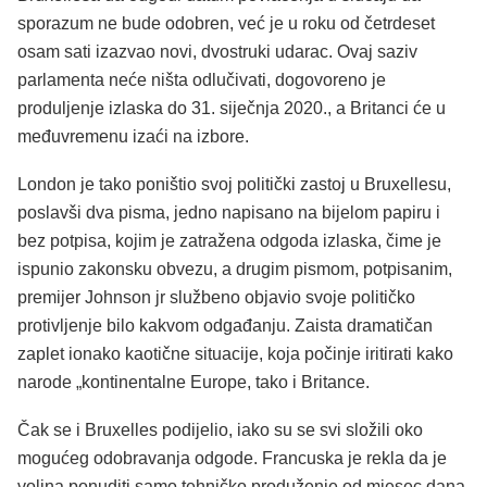
sporazum ne bude odobren, već je u roku od četrdeset
osam sati izazvao novi, dvostruki udarac. Ovaj saziv
parlamenta neće ništa odlučivati, dogovoreno je
produljenje izlaska do 31. siječnja 2020., a Britanci će u
međuvremenu izaći na izbore.
London je tako poništio svoj politički zastoj u Bruxellesu,
poslavši dva pisma, jedno napisano na bijelom papiru i
bez potpisa, kojim je zatražena odgoda izlaska, čime je
ispunio zakonsku obvezu, a drugim pismom, potpisanim,
premijer Johnson jr službeno objavio svoje političko
protivljenje bilo kakvom odgađanju. Zaista dramatičan
zaplet ionako kaotične situacije, koja počinje iritirati kako
narode „kontinentalne Europe, tako i Britance.
Čak se i Bruxelles podijelio, iako su se svi složili oko
mogućeg odobravanja odgode. Francuska je rekla da je
voljna ponuditi samo tehničko produženje od mjesec dana,