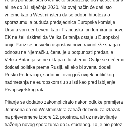
ali ne do 31. siječnja 2020. Na ovaj način će dati isto
vrijeme kao u Westminsteru da se odobri hipoteza o
sporazumu, a buduća predsjednica Europska komisije
Ursula von der Leyen, kao i Francuska, pri formiranju nove
EK ne želi riskirati da Velika Britanija ostaje u Europskoj
uniji. Pariz se posvetio uspostavi nove ravnoteže snaga u
odnosu na Njemačku, čemu je u potpunosti predan, a
Velika Britanija se ne uklapa u tu shemu. Ovdje se nećemo
doticati politike prema Rusiji, ali ako bi svemu dodali
Rusku Federaciju, sudionici ovog još uvijek političkog
nadmetanja na europskom tlu su isti kao pred izbijanje
Prvoj svjetskog rata.
Pitanje se dodatno zakompliciralo nakon odluke premijera
Johnsona da od Westminstera zatraži dozvolu za izlazak
na prijevremene izbore 12. prosinca, ali uz nastavljanje
traženja novog sporazuma do 5. studenog. To je bio potez