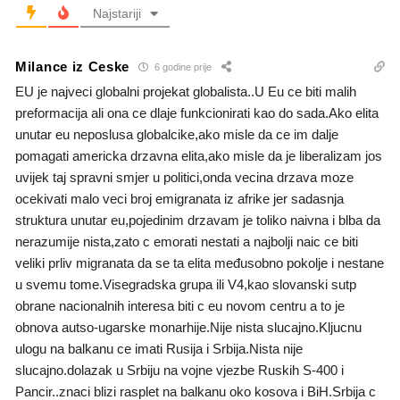
Najstariji
Milance iz Ceske
6 godine prije
EU je najveci globalni projekat globalista..U Eu ce biti malih
preformacija ali ona ce dlaje funkcionirati kao do sada.Ako elita
unutar eu neposlusa globalcike,ako misle da ce im dalje
pomagati americka drzavna elita,ako misle da je liberalizam jos
uvijek taj spravni smjer u politici,onda vecina drzava moze
ocekivati malo veci broj emigranata iz afrike jer sadasnja
struktura unutar eu,pojedinim drzavam je toliko naivna i blba da
nerazumije nista,zato c emorati nestati a najbolji naic ce biti
veliki prliv migranata da se ta elita međusobno pokolje i nestane
u svemu tome.Visegradska grupa ili V4,kao slovanski sutp
obrane nacionalnih interesa biti c eu novom centru a to je
obnova autso-ugarske monarhije.Nije nista slucajno.Kljucnu
ulogu na balkanu ce imati Rusija i Srbija.Nista nije
slucajno.dolazak u Srbiju na vojne vjezbe Ruskih S-400 i
Pancir..znaci blizi rasplet na balkanu oko kosova i BiH.Srbija c