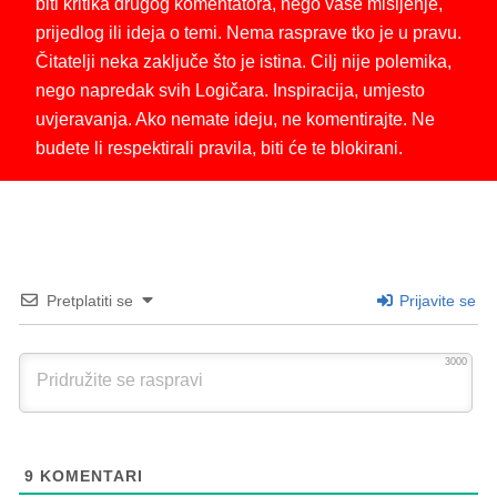
biti kritika drugog komentatora, nego vaše mišljenje,
prijedlog ili ideja o temi. Nema rasprave tko je u pravu.
Čitatelji neka zaključe što je istina. Cilj nije polemika,
nego napredak svih Logičara. Inspiracija, umjesto
uvjeravanja. Ako nemate ideju, ne komentirajte. Ne
budete li respektirali pravila, biti će te blokirani.
Pretplatiti se
Prijavite se
3000
9
KOMENTARI