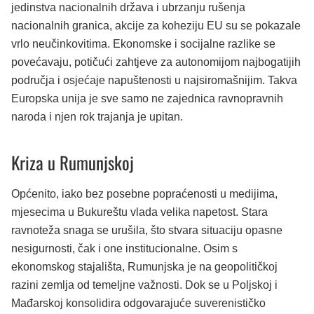
jedinstva nacionalnih država i ubrzanju rušenja
nacionalnih granica, akcije za koheziju EU su se pokazale
vrlo neučinkovitima. Ekonomske i socijalne razlike se
povećavaju, potičući zahtjeve za autonomijom najbogatijih
područja i osjećaje napuštenosti u najsiromašnijim. Takva
Europska unija je sve samo ne zajednica ravnopravnih
naroda i njen rok trajanja je upitan.
Kriza u Rumunjskoj
Općenito, iako bez posebne popraćenosti u medijima,
mjesecima u Bukureštu vlada velika napetost. Stara
ravnoteža snaga se urušila, što stvara situaciju opasne
nesigurnosti, čak i one institucionalne. Osim s
ekonomskog stajališta, Rumunjska je na geopolitičkoj
razini zemlja od temeljne važnosti. Dok se u Poljskoj i
Mađarskoj konsolidira odgovarajuće suverenističko