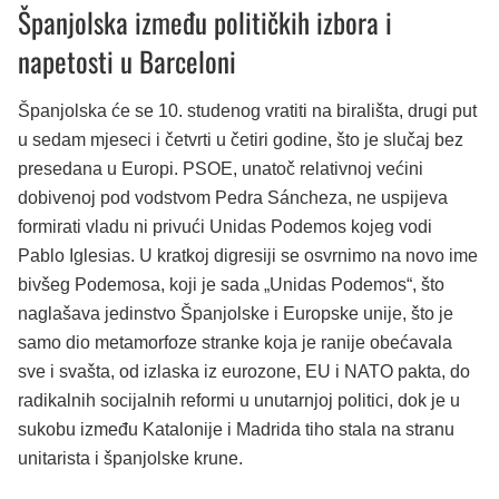
Španjolska između političkih izbora i
napetosti u Barceloni
Španjolska će se 10. studenog vratiti na birališta, drugi put
u sedam mjeseci i četvrti u četiri godine, što je slučaj bez
presedana u Europi. PSOE, unatoč relativnoj većini
dobivenoj pod vodstvom Pedra Sáncheza, ne uspijeva
formirati vladu ni privući Unidas Podemos kojeg vodi
Pablo Iglesias. U kratkoj digresiji se osvrnimo na novo ime
bivšeg Podemosa, koji je sada „Unidas Podemos“, što
naglašava jedinstvo Španjolske i Europske unije, što je
samo dio metamorfoze stranke koja je ranije obećavala
sve i svašta, od izlaska iz eurozone, EU i NATO pakta, do
radikalnih socijalnih reformi u unutarnjoj politici, dok je u
sukobu između Katalonije i Madrida tiho stala na stranu
unitarista i španjolske krune.