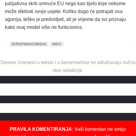
palijativna skrb umiruće EU nego kao tijelo koje nekome
može diktirati svoje uvjete. Koliko dugo će potrajati ova
agonija, teško je predvidjeti, ali je vrijeme da svi priznaju
kako ovaj model više ne funkcionira.
EUROPSKA KOMISIJA
NATO
Stavovi izneseni u tekstu i u komentarima ne odražavaju nužno
stav redakcije.
PRAVILA KOMENTIRANJA
: Vaši komentari ne smiju