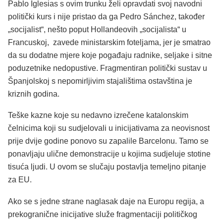
Pablo Iglesias s ovim trunku želi opravdati svoj navodni
politički kurs i nije pristao da ga Pedro Sánchez, također
„socijalist“, nešto poput Hollandeovih „socijalista“ u
Francuskoj, zavede ministarskim foteljama, jer je smatrao
da su dodatne mjere koje pogađaju radnike, seljake i sitne
poduzetnike nedopustive. Fragmentiran politički sustav u
Španjolskoj s nepomirljivim stajalištima ostavština je
kriznih godina.
Teške kazne koje su nedavno izrečene katalonskim
čelnicima koji su sudjelovali u inicijativama za neovisnost
prije dvije godine ponovo su zapalile Barcelonu. Tamo se
ponavljaju ulične demonstracije u kojima sudjeluje stotine
tisuća ljudi. U ovom se slučaju postavlja temeljno pitanje
za EU.
Ako se s jedne strane naglasak daje na Europu regija, a
prekogranične inicijative služe fragmentaciji političkog