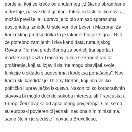
portfelja, koji se kreće od unutarnjeg tržišta do obrambene
industrije, pa sve do digitalne. Toliko ovlasti, toliko novca,
možda previše, ali upravo je to bio smisao sporazuma
postignutog između Ursule von der Leyen i Macrona. Za
francuskog predsjednika to je također bio jak signal. Bilo
će potrebno zamijeniti i dva kandidata, rumunjskog
Rovana Plumba predviđenog za portfelj transporta, i
mađarskog Laszla Trocsanyija koji se kandidirao za
proširenje, koji su izjavili da “ne mogu obavljati svoje
funkcije u skladu s ugovorima i kodeksa ponašanja”. Novi
francuski kandidat je Thierry Breton, koji ima veliko
političko i upravljačko iskustvo. Nakon toliko korporativnih
stavova bi moglo doći do sukoba interesa, ali Francuska u
Europi želi čovjeka od apsolutnog povjerenja. Čini se da
su europski povjerenici jednaki nacionalnim ministrima,
samo što im je sjedište i novac u Bruxellesu.