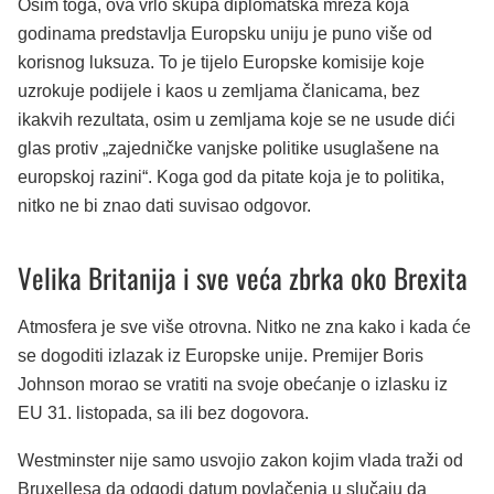
Osim toga, ova vrlo skupa diplomatska mreža koja
godinama predstavlja Europsku uniju je puno više od
korisnog luksuza. To je tijelo Europske komisije koje
uzrokuje podijele i kaos u zemljama članicama, bez
ikakvih rezultata, osim u zemljama koje se ne usude dići
glas protiv „zajedničke vanjske politike usuglašene na
europskoj razini“. Koga god da pitate koja je to politika,
nitko ne bi znao dati suvisao odgovor.
Velika Britanija i sve veća zbrka oko Brexita
Atmosfera je sve više otrovna. Nitko ne zna kako i kada će
se dogoditi izlazak iz Europske unije. Premijer Boris
Johnson morao se vratiti na svoje obećanje o izlasku iz
EU 31. listopada, sa ili bez dogovora.
Westminster nije samo usvojio zakon kojim vlada traži od
Bruxellesa da odgodi datum povlačenja u slučaju da