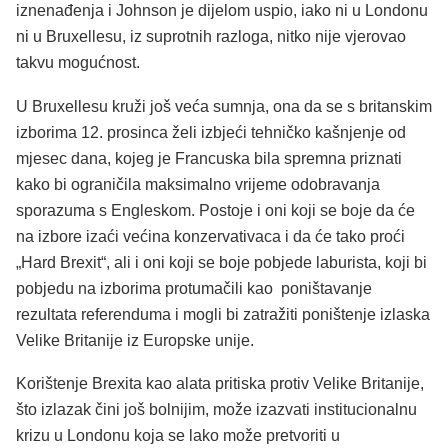
iznenađenja i Johnson je dijelom uspio, iako ni u Londonu
ni u Bruxellesu, iz suprotnih razloga, nitko nije vjerovao
takvu mogućnost.
U Bruxellesu kruži još veća sumnja, ona da se s britanskim
izborima 12. prosinca želi izbjeći tehničko kašnjenje od
mjesec dana, kojeg je Francuska bila spremna priznati
kako bi ograničila maksimalno vrijeme odobravanja
sporazuma s Engleskom. Postoje i oni koji se boje da će
na izbore izaći većina konzervativaca i da će tako proći
„Hard Brexit“, ali i oni koji se boje pobjede laburista, koji bi
pobjedu na izborima protumačili kao poništavanje
rezultata referenduma i mogli bi zatražiti poništenje izlaska
Velike Britanije iz Europske unije.
Korištenje Brexita kao alata pritiska protiv Velike Britanije,
što izlazak čini još bolnijim, može izazvati institucionalnu
krizu u Londonu koja se lako može pretvoriti u