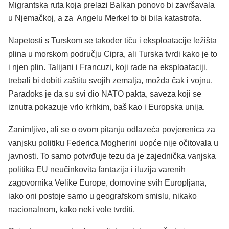
Migrantska ruta koja prelazi Balkan ponovo bi završavala
u Njemačkoj, a za Angelu Merkel to bi bila katastrofa.
Napetosti s Turskom se također tiču i eksploatacije ležišta
plina u morskom području Cipra, ali Turska tvrdi kako je to
i njen plin. Talijani i Francuzi, koji rade na eksploataciji,
trebali bi dobiti zaštitu svojih zemalja, možda čak i vojnu.
Paradoks je da su svi dio NATO pakta, saveza koji se
iznutra pokazuje vrlo krhkim, baš kao i Europska unija.
Zanimljivo, ali se o ovom pitanju odlazeća povjerenica za
vanjsku politiku Federica Mogherini uopće nije očitovala u
javnosti. To samo potvrđuje tezu da je zajednička vanjska
politika EU neučinkovita fantazija i iluzija varenih
zagovornika Velike Europe, domovine svih Europljana,
iako oni postoje samo u geografskom smislu, nikako
nacionalnom, kako neki vole tvrditi.