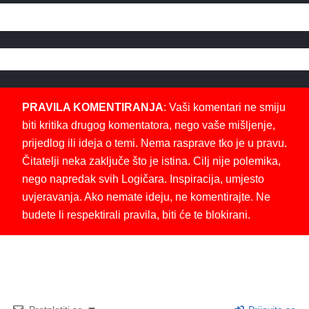
PRAVILA KOMENTIRANJA
: Vaši komentari ne smiju
biti kritika drugog komentatora, nego vaše mišljenje,
prijedlog ili ideja o temi. Nema rasprave tko je u pravu.
Čitatelji neka zaključe što je istina. Cilj nije polemika,
nego napredak svih Logičara. Inspiracija, umjesto
uvjeravanja. Ako nemate ideju, ne komentirajte. Ne
budete li respektirali pravila, biti će te blokirani.