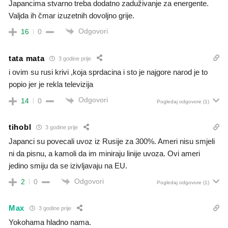
Japancima stvarno treba dodatno zaduživanje za energente.
Valjda ih čmar izuzetnih dovoljno grije.
Odgovori
16
0
tata mata
3 godine prije
i ovim su rusi krivi ,koja sprdacina i sto je najgore narod je to
popio jer je rekla televizija
Odgovori
14
0
Pogledaj odgovore
(1)
tihobl
3 godine prije
Japanci su povecali uvoz iz Rusije za 300%. Ameri nisu smjeli
ni da pisnu, a kamoli da im miniraju linije uvoza. Ovi ameri
jedino smiju da se izivljavaju na EU.
Odgovori
2
0
Pogledaj odgovore
(1)
Max
3 godine prije
Yokohama hladno nama.