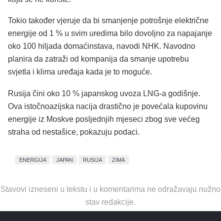
Tokio također vjeruje da bi smanjenje potrošnje električne
energije od 1 % u svim uredima bilo dovoljno za napajanje
oko 100 hiljada domaćinstava, navodi NHK. Navodno
planira da zatraži od kompanija da smanje upotrebu
svjetla i klima uređaja kada je to moguće.
Rusija čini oko 10 % japanskog uvoza LNG-a godišnje.
Ova istočnoazijska nacija drastično je povećala kupovinu
energije iz Moskve posljednjih mjeseci zbog sve većeg
straha od nestašice, pokazuju podaci.
ENERGIJA
JAPAN
RUSIJA
ZIMA
Stavovi izneseni u tekstu i u komentarima ne odražavaju nužno
stav redakcije.