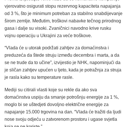
vjerovatno osigurati stopu rezervnog kapaciteta napajanja
od 3 %, što je minimum potreban za stabilno snabdijevanje
širom zemlje.
Međutim, troškovi nabavke tečnog prirodnog
gasa i dalje su visoki. Zvaničnici navodno krive rusku
vojnu operaciju u Ukrajini za veće troškove.
“Vlada će u utorak podržati zahtjev za domaćinstva i
preduzeća da štede struju između decembra i marta, a da
se ne trude da to učine”, izvijestio je NHK, napominjući da
je sličan zahtjev upućen u ljeto, kada je potražnja za struja
je rasla kako su temperature rasle.
Mediji su citirali vlasti koje su rekle da ako sva
domaćinstva uspiju da smanje potrošnju energije za 1 %,
moglo bi se uštedjeti dovoljno električne energije za
napajanje 15.000 trgovina na dan. “Vlada će tražiti da ljudi
nose svoju odjeću u zatvorenom prostoru i ugase svjetla
koja se ne koriste.”