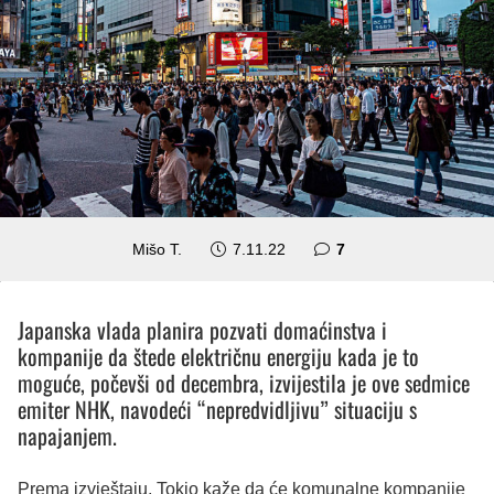
komentara
Mišo T.
7.11.22
7
Japanska vlada planira pozvati domaćinstva i
kompanije da štede električnu energiju kada je to
moguće, počevši od decembra, izvijestila je ove sedmice
emiter NHK, navodeći
“nepredvidljivu”
situaciju s
napajanjem.
Prema izvještaju, Tokio kaže da će komunalne kompanije