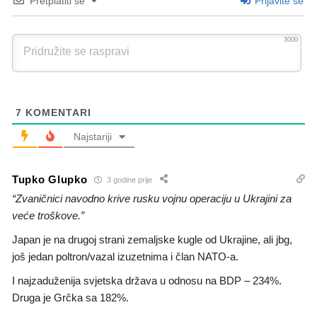
Pretplatiti se
Prijavite se
3000
7
KOMENTARI
Najstariji
Tupko Glupko
3 godine prije
“Zvaničnici navodno krive rusku vojnu operaciju u Ukrajini za
veće troškove.”
Japan je na drugoj strani zemaljske kugle od Ukrajine, ali jbg,
još jedan poltron/vazal izuzetnima i član NATO-a.
I najzaduženija svjetska država u odnosu na BDP – 234%.
Druga je Grčka sa 182%.