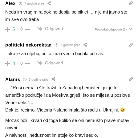
Alex
7 godine prije
Neda im vrag mira dok ne dobiju po pikici … nije mi jasno sto
im sve ovo treba
Odgovori
6
0
Pogledaj odgovore
(2)
politicki nekorektan
7 godine prije
..ako je za utjehu, ocito ima i vecih budala od nas..
Odgovori
4
0
Alanis
7 godine prije
… “Rusi nemaju što tražiti u Zapadnoj hemisferi, jer je to
američko područje i da Moskva griješi što se miješa u poslove
Venezuele.”…
Dok je, recimo, Victoria Nuland imala što raditi u Ukrajini.
Mozak boli i krvari od toga koliko se oni nemušto prave mutavi i
naivni.
A naivnost i nedužnost im stoje ko kravi sedlo.