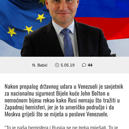
komentara
N. Babić
5.05.19
44
Nakon propalog državnog udara u Venezueli je savjetnik
za nacionalnu sigurnost Bijele kuće John Bolton u
nemoćnom bijesu rekao kako Rusi nemaju što tražiti u
Zapadnoj hemisferi, jer je to američko područje i da
Moskva griješi što se miješa u poslove Venezuele.
“To je naša hemisfera i Rusija se ne treba miješati. To je