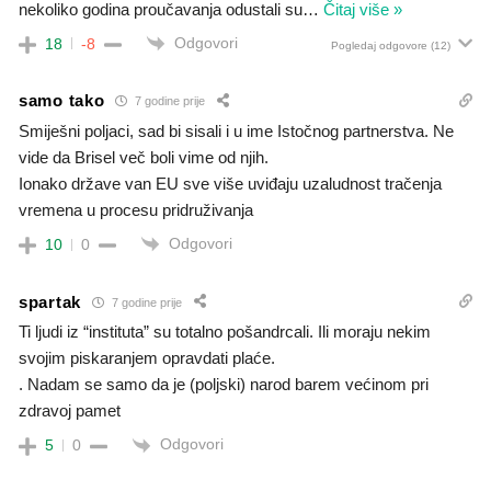
nekoliko godina proučavanja odustali su
…
Čitaj više »
Odgovori
18
-8
Pogledaj odgovore
(12)
samo tako
7 godine prije
Smiješni poljaci, sad bi sisali i u ime Istočnog partnerstva. Ne
vide da Brisel več boli vime od njih.
Ionako države van EU sve više uviđaju uzaludnost tračenja
vremena u procesu pridruživanja
Odgovori
10
0
spartak
7 godine prije
Ti ljudi iz “instituta” su totalno pošandrcali. Ili moraju nekim
svojim piskaranjem opravdati plaće.
. Nadam se samo da je (poljski) narod barem većinom pri
zdravoj pamet
Odgovori
5
0