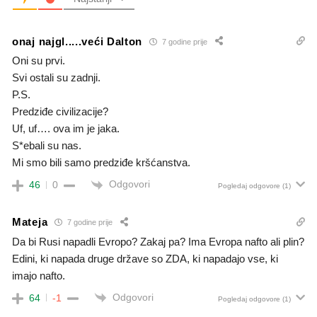
onaj najgl.....veći Dalton
7 godine prije
Oni su prvi.
Svi ostali su zadnji.
P.S.
Predziđe civilizacije?
Uf, uf…. ova im je jaka.
S*ebali su nas.
Mi smo bili samo predziđe kršćanstva.
Odgovori
46
0
Pogledaj odgovore
(1)
Mateja
7 godine prije
Da bi Rusi napadli Evropo? Zakaj pa? Ima Evropa nafto ali plin?
Edini, ki napada druge države so ZDA, ki napadajo vse, ki
imajo nafto.
Odgovori
64
-1
Pogledaj odgovore
(1)