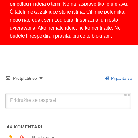
prijedlog ili ideja o temi. Nema rasprave tko je u pravu.
Čitatelji neka zaključe što je istina. Cilj nije polemika,
nego napredak svih Logičara. Inspiracija, umjesto
uvjeravanja. Ako nemate ideju, ne komentirajte. Ne
budete li respektirali pravila, biti će te blokirani.
Pretplatiti se
Prijavite se
3000
44
KOMENTARI
Najstariji