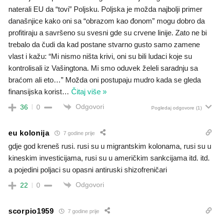
naterali EU da “tovi” Poljsku. Poljska je možda najbolji primer
današnjice kako oni sa “obrazom kao đonom” mogu dobro da
profitiraju a savršeno su svesni gde su crvene linije. Zato ne bi
trebalo da čudi da kad postane stvarno gusto samo zamene
vlast i kažu: “Mi nismo ništa krivi, oni su bili ludaci koje su
kontrolisali iz Vašingtona. Mi smo oduvek želeli saradnju sa
braćom ali eto…” Možda oni postupaju mudro kada se gleda
finansijska korist
…
Čitaj više »
Odgovori
36
0
Pogledaj odgovore
(1)
eu kolonija
7 godine prije
gdje god kreneš rusi. rusi su u migrantskim kolonama, rusi su u
kineskim investicijama, rusi su u američkim sankcijama itd. itd.
a pojedini poljaci su opasni antiruski shizofreničari
Odgovori
22
0
scorpio1959
7 godine prije