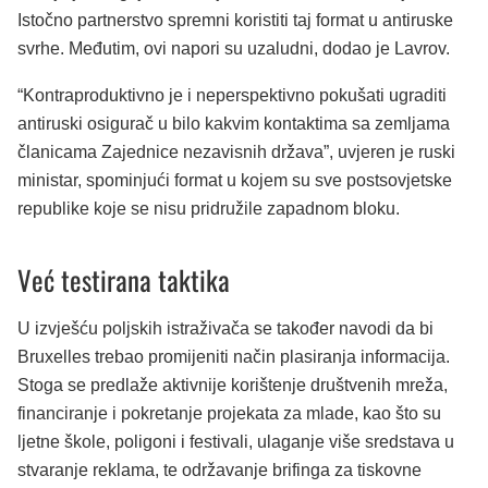
Istočno partnerstvo spremni koristiti taj format u antiruske
svrhe. Međutim, ovi napori su uzaludni, dodao je Lavrov.
“Kontraproduktivno je i neperspektivno pokušati ugraditi
antiruski osigurač u bilo kakvim kontaktima sa zemljama
članicama Zajednice nezavisnih država”, uvjeren je ruski
ministar, spominjući format u kojem su sve postsovjetske
republike koje se nisu pridružile zapadnom bloku.
Već testirana taktika
U izvješću poljskih istraživača se također navodi da bi
Bruxelles trebao promijeniti način plasiranja informacija.
Stoga se predlaže aktivnije korištenje društvenih mreža,
financiranje i pokretanje projekata za mlade, kao što su
ljetne škole, poligoni i festivali, ulaganje više sredstava u
stvaranje reklama, te održavanje brifinga za tiskovne