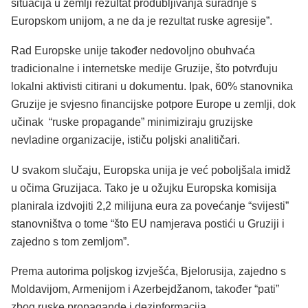
situacija u zemlji rezultat produbljivanja suradnje s
Europskom unijom, a ne da je rezultat ruske agresije”.
Rad Europske unije također nedovoljno obuhvaća
tradicionalne i internetske medije Gruzije, što potvrđuju
lokalni aktivisti citirani u dokumentu. Ipak, 60% stanovnika
Gruzije je svjesno financijske potpore Europe u zemlji, dok
učinak “ruske propagande” minimiziraju gruzijske
nevladine organizacije, ističu poljski analitičari.
U svakom slučaju, Europska unija je već poboljšala imidž
u očima Gruzijaca. Tako je u ožujku Europska komisija
planirala izdvojiti 2,2 milijuna eura za povećanje “svijesti”
stanovništva o tome “što EU namjerava postići u Gruziji i
zajedno s tom zemljom”.
Prema autorima poljskog izvješća, Bjelorusija, zajedno s
Moldavijom, Armenijom i Azerbejdžanom, također “pati”
zbog ruske propagande i dezinformacija.