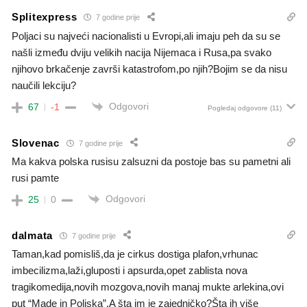
Splitexpress
7 godine prije
Poljaci su najveći nacionalisti u Evropi,ali imaju peh da su se
našli između dviju velikih nacija Nijemaca i Rusa,pa svako
njihovo brkačenje završi katastrofom,po njih?Bojim se da nisu
naučili lekciju?
Odgovori
67
-1
Pogledaj odgovore
(11)
Slovenac
7 godine prije
Ma kakva polska rusisu zalsuzni da postoje bas su pametni ali
rusi pamte
Odgovori
25
0
dalmata
7 godine prije
Taman,kad pomisliš,da je cirkus dostiga plafon,vrhunac
imbecilizma,laži,gluposti i apsurda,opet zablista nova
tragikomedija,novih mozgova,novih manaj mukte arlekina,ovi
put “Made in Poljska”.A šta im je zajedničko?Šta ih više