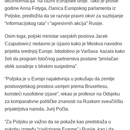
dezinformacija” na razini Europske unije. Tako je prošle
godine Anna Fotyga, članica Europskog parlamenta iz
Poljske, predložila da se razvije pravni okvir za suzbijanje
“informacijskog rata” i “agresivnih akcija” Rusije.
Osim toga, poljski ministar vanjskih poslova Jacek
Czaputowicz nedavno je izjavio kako je Moskva navodno
prijetila srednjoj Europi. Istodobno je Varšava kazala kako
želi da program Istočnog partnerstva postane “privlačan
oblik suradnje s bliskim susjedima”.
“Poljska je u Europi najaktivnija u pokušaju da zemlje
postsovjetskog prostora usmjeri prema Bruxellesu,
koristeći rusofobne izjave”, rekao je profesor na Odsjeku
za komparativne političke znanosti na Ruskom sveučilištu
prijateljstva naroda, Jurij Počta.
“Za Poljsku je važno da se pokaže kao predstraža u
sukobu između “civilizirane Europe” i Rusije, kao i da