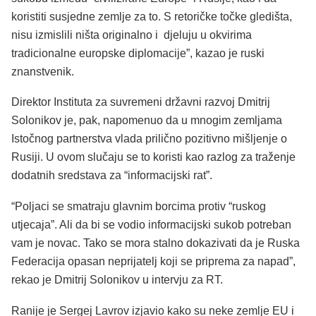
koristiti susjedne zemlje za to. S retoričke točke gledišta,
nisu izmislili ništa originalno i djeluju u okvirima
tradicionalne europske diplomacije”, kazao je ruski
znanstvenik.
Direktor Instituta za suvremeni državni razvoj Dmitrij
Solonikov je, pak, napomenuo da u mnogim zemljama
Istočnog partnerstva vlada prilično pozitivno mišljenje o
Rusiji. U ovom slučaju se to koristi kao razlog za traženje
dodatnih sredstava za “informacijski rat”.
“Poljaci se smatraju glavnim borcima protiv “ruskog
utjecaja”. Ali da bi se vodio informacijski sukob potreban
vam je novac. Tako se mora stalno dokazivati da je Ruska
Federacija opasan neprijatelj koji se priprema za napad”,
rekao je Dmitrij Solonikov u intervju za RT.
Ranije je Sergej Lavrov izjavio kako su neke zemlje EU i