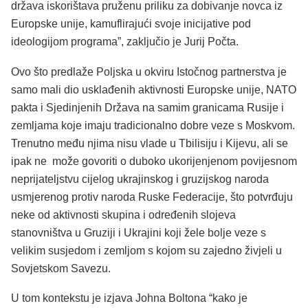
država iskorištava pruženu priliku za dobivanje novca iz
Europske unije, kamuflirajući svoje inicijative pod
ideologijom programa”, zaključio je Jurij Počta.
Ovo što predlaže Poljska u okviru Istočnog partnerstva je
samo mali dio usklađenih aktivnosti Europske unije, NATO
pakta i Sjedinjenih Država na samim granicama Rusije i
zemljama koje imaju tradicionalno dobre veze s Moskvom.
Trenutno među njima nisu vlade u Tbilisiju i Kijevu, ali se
ipak ne može govoriti o duboko ukorijenjenom povijesnom
neprijateljstvu cijelog ukrajinskog i gruzijskog naroda
usmjerenog protiv naroda Ruske Federacije, što potvrđuju
neke od aktivnosti skupina i određenih slojeva
stanovništva u Gruziji i Ukrajini koji žele bolje veze s
velikim susjedom i zemljom s kojom su zajedno živjeli u
Sovjetskom Savezu.
U tom kontekstu je izjava Johna Boltona “kako je