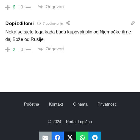
Odgovori
6
0
Dopizdilomi
7 godine prije
Neka se sjete toga kada budu kupovali plin od Njemačke ili ne
daj Bože od Rusije.
Odgovori
2
0
Početna
Kontakt
O nama
Privatnost
© 2024 – Portal Logično