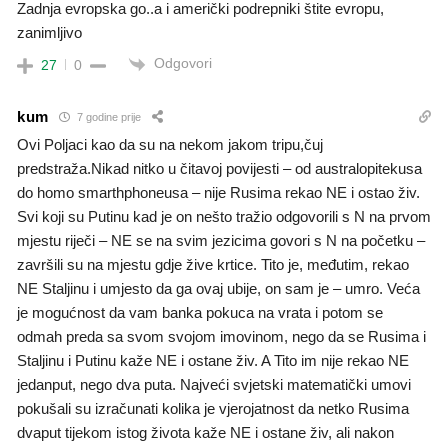
Zadnja evropska go..a i američki podrepniki štite evropu,
zanimljivo
Odgovori
27
0
kum
7 godine prije
Ovi Poljaci kao da su na nekom jakom tripu,čuj
predstraža.Nikad nitko u čitavoj povijesti – od australopitekusa
do homo smarthphoneusa – nije Rusima rekao NE i ostao živ.
Svi koji su Putinu kad je on nešto tražio odgovorili s N na prvom
mjestu riječi – NE se na svim jezicima govori s N na početku –
završili su na mjestu gdje žive krtice. Tito je, međutim, rekao
NE Staljinu i umjesto da ga ovaj ubije, on sam je – umro. Veća
je mogućnost da vam banka pokuca na vrata i potom se
odmah preda sa svom svojom imovinom, nego da se Rusima i
Staljinu i Putinu kaže NE i ostane živ. A Tito im nije rekao NE
jedanput, nego dva puta. Najveći svjetski matematički umovi
pokušali su izračunati kolika je vjerojatnost da netko Rusima
dvaput tijekom istog života kaže NE i ostane živ, ali nakon