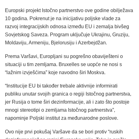
Europski projekt Istočno partnerstvo ove godine obilježava
10 godina. Pokrenut je na inicijativu poljske vlade za
razvoj integracijskih odnosa između EU i zemalja bivšeg
Sovjetskog Saveza. Program uključuje Ukrajinu, Gruziju,
Moldaviju, Armeniju, Bjelorusiju i Azerbejdžan.
Prema Varšavi, Europljani su pogrešno obaviješteni o
situaciji u tim zemljama. Bruxelles se uopće ne nosi s
“lažnim izvješćima” koje navodno širi Moskva.
“Institucije EU bi također trebale aktivnije informirati
publiku unutar svojih granica o regiji Istočnog partnerstva,
jer Rusija o tome širi dezinformacije, ali i zato što postoje
mnogi stereotipi o zemljama Istočnog partnerstva”,
napominje Poljski institut za međunarodne poslove.
Ovo nije prvi pokušaj Varšave da se bori protiv “ruskih