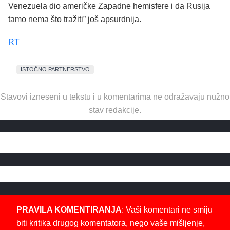
Venezuela dio američke Zapadne hemisfere i da Rusija
tamo nema što tražiti” još apsurdnija.
RT
ISTOČNO PARTNERSTVO
Stavovi izneseni u tekstu i u komentarima ne odražavaju nužno
stav redakcije.
PRAVILA KOMENTIRANJA
: Vaši komentari ne smiju
biti kritika drugog komentatora, nego vaše mišljenje,