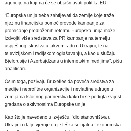
agencije na kojima će se objašnjavati politika EU.
“Europska unija treba zahtijevati da zemlje koje traže
njezinu financijsku pomoć provode kampanje za
promicanje predloženih reformi. Europska unija može
izdvojiti više sredstava za PR kampanje na temelju
uspješnog iskustva u takvom radu u Ukrajini, te na
televizijskom i radijskom oglašavanju, a kao u slučaju
Bjelorusije i Azerbajdžana u internetskim medijima”, pišu
analitičari.
Osim toga, pozivaju Bruxelles da poveća sredstva za
medije i neprofitne organizacije i nevladine udruge u
zemljama Istočnog partnerstva kako bi se podigla svijest
građana o aktivnostima Europske unije.
Kao što je navedeno u izvješću, “dio stanovništva u
Ukrajini i dalje vjeruje da je teška socijalna i ekonomska