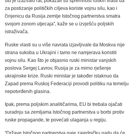
što je izazvalo rat, pokazali su spremnost ruskih vlasti da
za postizanje političkih ciljeva koriste vojnu silu, kao i
činjenicu da Rusija zemlje Istočnog partnerstva smatra
svojom zonom utjecaja”, kaže se u izvješću poljskih
istraživača.
Ruske vlasti su u više navrata izjavljivale da Moskva nije
strana sukoba u Ukrajini i tamo ne namjerava koristiti
vojnu silu. Kao što je objasnio ruski ministar vanjskih
poslova Sergej Lavrov, Rusija je za mirno rješenje
ukrajinske krize. Ruski ministar je također istaknuo da
Zapad prema Ruskoj Federaciji provodi politiku na temelju
nepotvrđenih glasina.
Ipak, prema poljskim analitičarima, EU bi trebala ojačati
suradnju sa zemljama Istočnog partnerstva u borbi protiv
ruske propagande, te povećati ulaganja u regiju.
“Države Istočnog partnerstva gaje zajedničku nadu da će