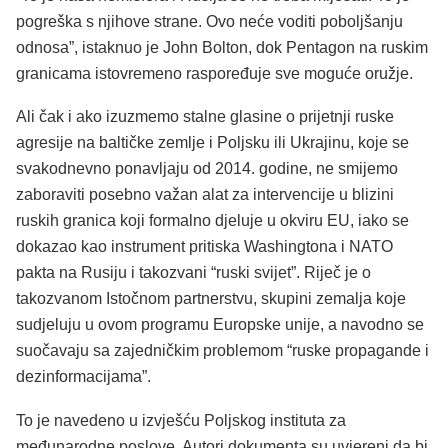
pogreška s njihove strane. Ovo neće voditi poboljšanju
odnosa”, istaknuo je John Bolton, dok Pentagon na ruskim
granicama istovremeno raspoređuje sve moguće oružje.
Ali čak i ako izuzmemo stalne glasine o prijetnji ruske
agresije na baltičke zemlje i Poljsku ili Ukrajinu, koje se
svakodnevno ponavljaju od 2014. godine, ne smijemo
zaboraviti posebno važan alat za intervencije u blizini
ruskih granica koji formalno djeluje u okviru EU, iako se
dokazao kao instrument pritiska Washingtona i NATO
pakta na Rusiju i takozvani “ruski svijet”. Riječ je o
takozvanom Istočnom partnerstvu, skupini zemalja koje
sudjeluju u ovom programu Europske unije, a navodno se
suočavaju sa zajedničkim problemom “ruske propagande i
dezinformacijama”.
To je navedeno u izvješću Poljskog instituta za
međunarodne poslove. Autori dokumenta su uvjereni da bi