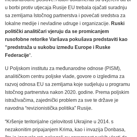
u borbi protiv utjecaja Rusije EU trebala ojačati suradnju
sa zemljama Istočnog partnerstva i povećati sredstva za
lokalne medije i nevladine udruge i organizacije.
Ruski
politički analitičari vjeruju da se promicanjem
rusofobne retorike Varšava pokušava predstaviti kao
“predstraža u sukobu između Europe i Ruske
Federacije
“.
U Poljskom institutu za međunarodne odnose (PISM),
analitičkom centru poljske vlade, govore o izgledima za
razvoj odnosa EU sa zemljama koje sudjeluju u programu
Istočnog partnerstva nakon 2020. godine. Prema poljskim
istraživačima, zajednički problem za sve te države je
navodna “revizionistička politika” Rusije.
“Kršenje teritorijalne cjelovitosti Ukrajine u 2014. s
nezakonitim pripajanjem Krima, kao i invazija Donbasa,