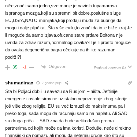
niče,znaći samo jedno,sve manje je navinih tupamarosa
ispranoga mozga,koji su spremni bit dobre,poslušne sluge
EU,USrA,NATO manijaka,koji prodaju muda za bubrige da
mogu i dalje pljačkat..Šta više cvilu,to znači da in je bliže kraj.Je
li moguće da samo izjava,ofucane stare prdare Boltona nije
uvrida za zdrav razum,normalnog čovika?!I je li prosto moguće
da ovaka degenerična bagra očekuje da ih iko razuman
podrži?!
Odgovori
35
-1
Pogledaj odgovore
(1)
shumadinac
7 godine prije
Šta bi Poljaci dobili u savezu sa Rusijom – ništa. Jeftinije
energente i ostale sirovine uz stalno nepoverenje zbog istorije i
još više zbog religije. EU su već izmuzli do maksimuma pa i
preko toga, sada mogu da računaju samo na naplatu. Ali SAD
su druga priča… SAD zna da bude velikodušan prema
partnerima od kojih može da ima koristi. Doduše, neće direktno
finansijski da pomažu ali mogu da neteraju druge kao što su