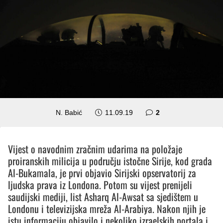
komentara
N. Babić
11.09.19
2
Vijest o navodnim zračnim udarima na položaje
proiranskih milicija u području istočne Sirije, kod grada
Al-Bukamala, je prvi objavio Sirijski opservatorij za
ljudska prava iz Londona. Potom su vijest prenijeli
saudijski mediji, list Asharq Al-Awsat sa sjedištem u
Londonu i televizijska mreža Al-Arabiya. Nakon njih je
istu informaciju objavilo i nekoliko izraelskih portala i