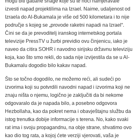
mogu biti gađane snage koje su te noći namjeravale
izvesti napad projektilima na Izrael. Naime, udaljenost od
Izraela do Al-Bukamala je više od 500 kilometara i to nije
područje s kojeg se „provode raketni napadi na Izrael“.
Čini se da je prevoditelj iranskog internetskog portala
televizije PressTV u žurbi previdio ovu činjenicu, iako je
naveo da citira SOHR i navodno sirijsku državnu televiziju
koja, kao što smo rekli, do sada nije izvijestila da se u Al-
Bukamalu dogodio bilo kakav napad.
Što se točno dogodilo, ne možemo reći, ali sudeći po
izvorima koji su potvrdili navodni napad i izvorima koji ne
znaju ništa o njemu, logično je zaključiti da bi nekome
odgovaralo da je napada bilo, a posebno odgovora
Hezbollaha, kao da pokret nema i obavještajnu službu da
istog trenutka dobije informacije s terena. No, kako svaki
rat ima i svoju propagandnu, na obje strane, shvatimo ovo
kao dio tog rata, a kojoj ćete verziji vjerovati, vaša je