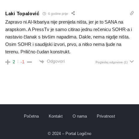
Laki Topalović
6 godine prije
Zapravo ni Al-Ikbariya nije prenijela ništa, jer je to SANA na
arapskom. A PressTv je samo citirao jednu rečenicu SOHR-a i
nastavio članak s bivšim napadima. Dakle, nema nigdje ništa.
Osim SOHR i saudijski izvori, prvo, a nitko nema ljude na
terenu. Prilično čudan konstrukt.
Odgovori
2
-1
Pogledaj odgovore
(1)
Početna
Kontakt
O nama
Privatnost
© 2024 – Portal Logično