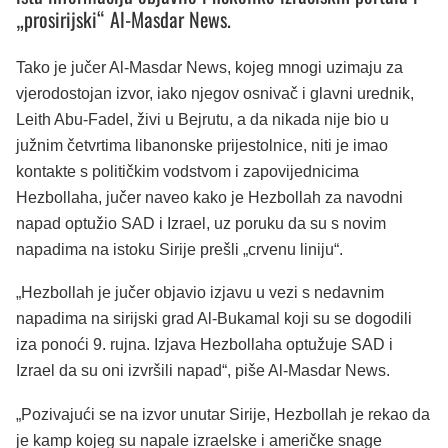
„prosirijski“ Al-Masdar News.
Tako je jučer Al-Masdar News, kojeg mnogi uzimaju za
vjerodostojan izvor, iako njegov osnivač i glavni urednik,
Leith Abu-Fadel, živi u Bejrutu, a da nikada nije bio u
južnim četvrtima libanonske prijestolnice, niti je imao
kontakte s političkim vodstvom i zapovijednicima
Hezbollaha, jučer naveo kako je Hezbollah za navodni
napad optužio SAD i Izrael, uz poruku da su s novim
napadima na istoku Sirije prešli „crvenu liniju“.
„Hezbollah je jučer objavio izjavu u vezi s nedavnim
napadima na sirijski grad Al-Bukamal koji su se dogodili
iza ponoći 9. rujna. Izjava Hezbollaha optužuje SAD i
Izrael da su oni izvršili napad“, piše Al-Masdar News.
„Pozivajući se na izvor unutar Sirije, Hezbollah je rekao da
je kamp kojeg su napale izraelske i američke snage