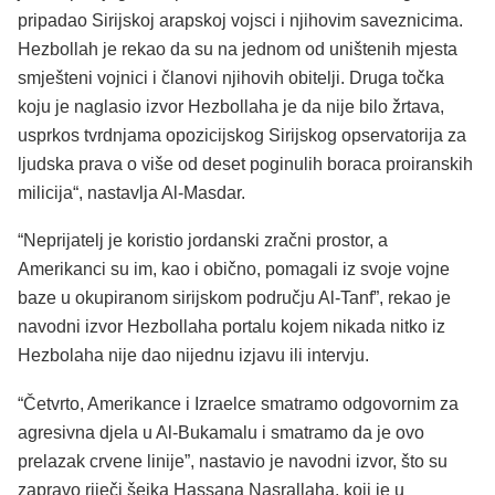
pripadao Sirijskoj arapskoj vojsci i njihovim saveznicima.
Hezbollah je rekao da su na jednom od uništenih mjesta
smješteni vojnici i članovi njihovih obitelji. Druga točka
koju je naglasio izvor Hezbollaha je da nije bilo žrtava,
usprkos tvrdnjama opozicijskog Sirijskog opservatorija za
ljudska prava o više od deset poginulih boraca proiranskih
milicija“, nastavlja Al-Masdar.
“Neprijatelj je koristio jordanski zračni prostor, a
Amerikanci su im, kao i obično, pomagali iz svoje vojne
baze u okupiranom sirijskom području Al-Tanf”, rekao je
navodni izvor Hezbollaha portalu kojem nikada nitko iz
Hezbolaha nije dao nijednu izjavu ili intervju.
“Četvrto, Amerikance i Izraelce smatramo odgovornim za
agresivna djela u Al-Bukamalu i smatramo da je ovo
prelazak crvene linije”, nastavio je navodni izvor, što su
zapravo riječi šeika Hassana Nasrallaha, koji je u