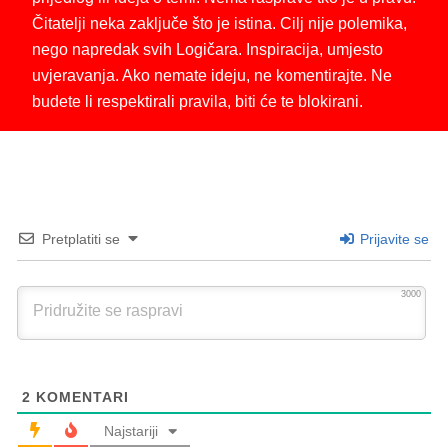
Čitatelji neka zaključe što je istina. Cilj nije polemika,
nego napredak svih Logičara. Inspiracija, umjesto
uvjeravanja. Ako nemate ideju, ne komentirajte. Ne
budete li respektirali pravila, biti će te blokirani.
Pretplatiti se
Prijavite se
3000
2
KOMENTARI
Najstariji