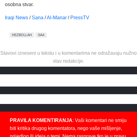
osobna stvar.
Iraqi News
/
Sana
/
Al-Manar
/
PressTV
HEZBOLLAH
SAA
Stavovi izneseni u tekstu i u komentarima ne odražavaju nužno
stav redakcije.
PRAVILA KOMENTIRANJA
: Vaši komentari ne smiju
biti kritika drugog komentatora, nego vaše mišljenje,
prijedlog ili ideja o temi. Nema rasprave tko je u pravu.