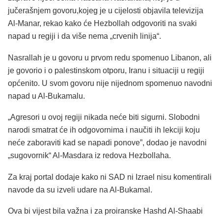
jučerašnjem govoru,kojeg je u cijelosti objavila televizija
Al-Manar, rekao kako će Hezbollah odgovoriti na svaki
napad u regiji i da više nema „crvenih linija“.
Nasrallah je u govoru u prvom redu spomenuo Libanon, ali
je govorio i o palestinskom otporu, Iranu i situaciji u regiji
općenito. U svom govoru nije nijednom spomenuo navodni
napad u Al-Bukamalu.
„Agresori u ovoj regiji nikada neće biti sigurni. Slobodni
narodi smatrat će ih odgovornima i naučiti ih lekciji koju
neće zaboraviti kad se napadi ponove”, dodao je navodni
„sugovornik“ Al-Masdara iz redova Hezbollaha.
Za kraj portal dodaje kako ni SAD ni Izrael nisu komentirali
navode da su izveli udare na Al-Bukamal.
Ova bi vijest bila važna i za proiranske Hashd Al-Shaabi