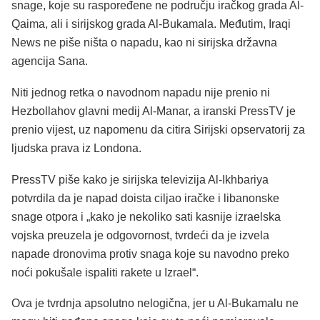
snage, koje su raspoređene ne području iračkog grada Al-
Qaima, ali i sirijskog grada Al-Bukamala. Međutim, Iraqi
News ne piše ništa o napadu, kao ni sirijska državna
agencija Sana.
Niti jednog retka o navodnom napadu nije prenio ni
Hezbollahov glavni medij Al-Manar, a iranski PressTV je
prenio vijest, uz napomenu da citira Sirijski opservatorij za
ljudska prava iz Londona.
PressTV piše kako je sirijska televizija Al-Ikhbariya
potvrdila da je napad doista ciljao iračke i libanonske
snage otpora i „kako je nekoliko sati kasnije izraelska
vojska preuzela je odgovornost, tvrdeći da je izvela
napade dronovima protiv snaga koje su navodno preko
noći pokušale ispaliti rakete u Izrael“.
Ova je tvrdnja apsolutno nelogična, jer u Al-Bukamalu ne