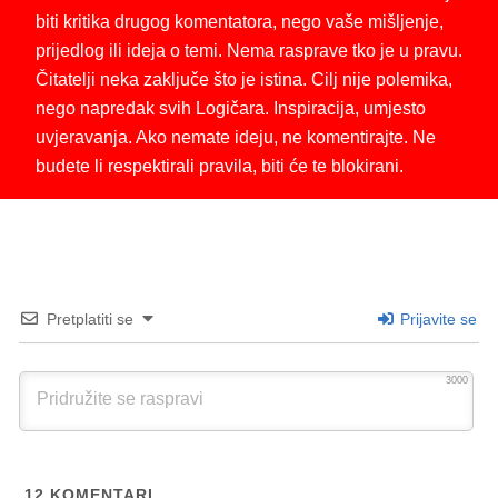
biti kritika drugog komentatora, nego vaše mišljenje,
prijedlog ili ideja o temi. Nema rasprave tko je u pravu.
Čitatelji neka zaključe što je istina. Cilj nije polemika,
nego napredak svih Logičara. Inspiracija, umjesto
uvjeravanja. Ako nemate ideju, ne komentirajte. Ne
budete li respektirali pravila, biti će te blokirani.
Pretplatiti se
Prijavite se
3000
12
KOMENTARI