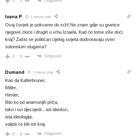
Odgovori
0
0
Ivana P
1 mjesec prije
Ovaj čovjek je pokvaren do srži! Ne znam gdje su granice
njegove zloće i drugih u vrhu Izraela. Kad će tome više doći
kraj? Zašto se političari cijelog svijeta dodvoravaju ovim
sotonskim slugama?
Odgovori
0
0
Dumand
1 mjesec prije
Kao da Kalterbruner,
Miller,
Himler,
Bilo ko od anamonjih priča,
tako i ovi djecojedi…isti ideolozi,
ista ideologija,
valjda će biti isti kraj.
Odgovori
0
0