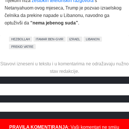
Tijekom niza
žestokih telefonskih razgovora
s
Netanyahuom ovog mjeseca, Trump je pozvao izraelskog
čelnika da prekine napade u Libanonu, navodno ga
optuživši da
“nema jebenog suda”
.
HEZBOLLAH
ITAMAR BEN-GVIR
IZRAEL
LIBANON
PREKID VATRE
Stavovi izneseni u tekstu i u komentarima ne odražavaju nužno
stav redakcije.
PRAVILA KOMENTIRANJA
: Vaši komentari ne smiju