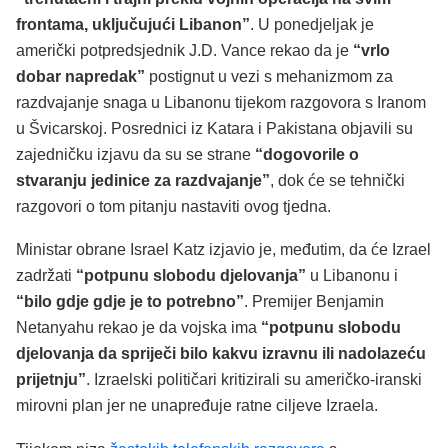
frontama, uključujući Libanon”
. U ponedjeljak je
američki potpredsjednik J.D. Vance rekao da je
“vrlo
dobar napredak”
postignut u vezi s mehanizmom za
razdvajanje snaga u Libanonu tijekom razgovora s Iranom
u Švicarskoj. Posrednici iz Katara i Pakistana objavili su
zajedničku izjavu da su se strane
“dogovorile o
stvaranju jedinice za razdvajanje”
, dok će se tehnički
razgovori o tom pitanju nastaviti ovog tjedna.
Ministar obrane Israel Katz izjavio je, međutim, da će Izrael
zadržati
“potpunu slobodu djelovanja”
u Libanonu i
“bilo gdje gdje je to potrebno”
. Premijer Benjamin
Netanyahu rekao je da vojska ima
“potpunu slobodu
djelovanja da spriječi bilo kakvu izravnu ili nadolazeću
prijetnju”
. Izraelski političari kritizirali su američko-iranski
mirovni plan jer ne unapređuje ratne ciljeve Izraela.