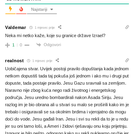
Najstariji
Valdemar
1 mjesec prije
Neka mi netko kaže, koje su granice države Izrael?
Odgovori
1
0
realnost
1 mjesec prije
Uobičajena stvar. Uvijek postoji pravilo dopuštanja kada jednom
netkom dopustiš tada taj pokuša još jednom i ako mu i drugi put
dopuste, tada postaje pravilo. Jesu Gazu sravnali sa zemljom.
Naravno nije zbog kuća nego radi životnog i energetskog
područja. Jesu uredno bombardirali nakon Asada Siriju. Jesu
razlog im je bio obrana ali u stvari su malo se proširili kako im je
trebalo i osiguravali se sa okolnim brdima i vjerojatno da mogu
doći do vode. Jesu gađali Iran. Jesu i svi su rekli da to je u redu
jer su oni tamo loši, a Ameri i židovi rješavaju onu koju prijetnju.
Izgovor je bilo nešto, odnosno kako su rekli nuklearno oružje jer