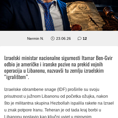
komentara
Nermin N.
23.06.26
12
Izraelski ministar nacionalne sigurnosti Itamar Ben-Gvir
odbio je američke i iranske pozive na prekid vojnih
operacija u Libanonu, nazvavši tu zemlju izraelskim
“igralištem”.
Izraelske obrambene snage (IDF) proširile su svoju
prisutnost u južnom Libanonu od početka ožujka, nakon
što je militantna skupina Hezbollah ispalila rakete na Izrael
u znak potpore Iranu. Teheran je od tada kraj borbi u
Libanonu postavio kao ključni uvjet u mirovnim