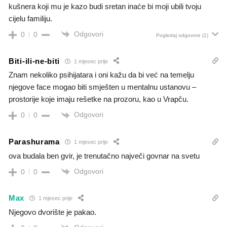
kušnera koji mu je kazo budi sretan inaće bi moji ubili tvoju
cijelu familiju.
Odgovori
0
0
Pogledaj odgovore
(1)
Biti-ili-ne-biti
1 mjesec prije
Znam nekoliko psihijatara i oni kažu da bi već na temelju
njegove face mogao biti smješten u mentalnu ustanovu –
prostorije koje imaju rešetke na prozoru, kao u Vrapču.
Odgovori
0
0
Parashurama
1 mjesec prije
ova budala ben gvir, je trenutačno največi govnar na svetu
Odgovori
0
0
Max
1 mjesec prije
Njegovo dvorište je pakao.