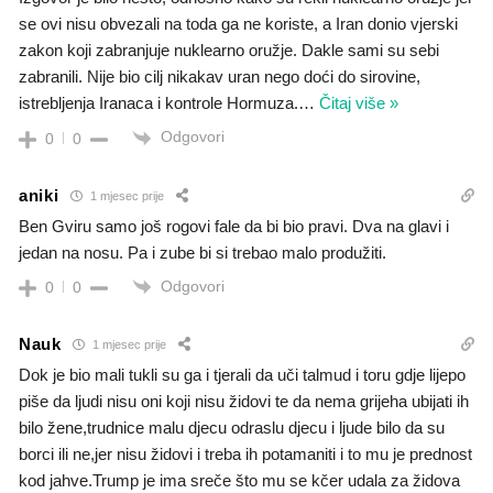
se ovi nisu obvezali na toda ga ne koriste, a Iran donio vjerski
zakon koji zabranjuje nuklearno oružje. Dakle sami su sebi
zabranili. Nije bio cilj nikakav uran nego doći do sirovine,
istrebljenja Iranaca i kontrole Hormuza.
…
Čitaj više »
Odgovori
0
0
aniki
1 mjesec prije
Ben Gviru samo još rogovi fale da bi bio pravi. Dva na glavi i
jedan na nosu. Pa i zube bi si trebao malo produžiti.
Odgovori
0
0
Nauk
1 mjesec prije
Dok je bio mali tukli su ga i tjerali da uči talmud i toru gdje lijepo
piše da ljudi nisu oni koji nisu židovi te da nema grijeha ubijati ih
bilo žene,trudnice malu djecu odraslu djecu i ljude bilo da su
borci ili ne,jer nisu židovi i treba ih potamaniti i to mu je prednost
kod jahve.Trump je ima sreče što mu se kčer udala za židova