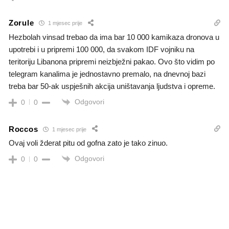
Zorule
1 mjesec prije
Hezbolah vinsad trebao da ima bar 10 000 kamikaza dronova u
upotrebi i u pripremi 100 000, da svakom IDF vojniku na
teritoriju Libanona pripremi neizbježni pakao. Ovo što vidim po
telegram kanalima je jednostavno premalo, na dnevnoj bazi
treba bar 50-ak uspješnih akcija uništavanja ljudstva i opreme.
Odgovori
0
0
Roccos
1 mjesec prije
Ovaj voli žderat pitu od gofna zato je tako zinuo.
Odgovori
0
0