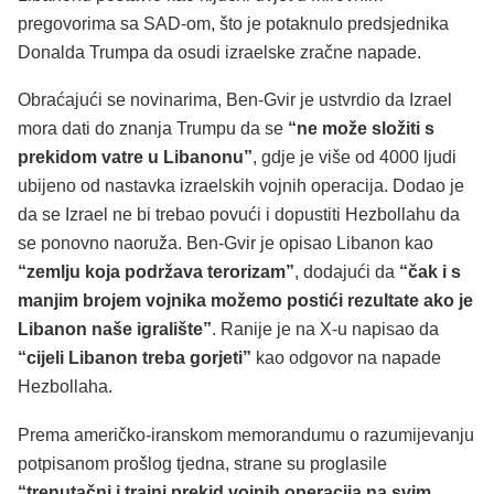
pregovorima sa SAD-om, što je potaknulo predsjednika
Donalda Trumpa da osudi izraelske zračne napade.
Obraćajući se novinarima, Ben-Gvir je ustvrdio da Izrael
mora dati do znanja Trumpu da se
“ne može složiti s
prekidom vatre u Libanonu”
, gdje je više od 4000 ljudi
ubijeno od nastavka izraelskih vojnih operacija. Dodao je
da se Izrael ne bi trebao povući i dopustiti Hezbollahu da
se ponovno naoruža. Ben-Gvir je opisao Libanon kao
“zemlju koja podržava terorizam”
, dodajući da
“čak i s
manjim brojem vojnika možemo postići rezultate ako je
Libanon naše igralište”
. Ranije je na X-u napisao da
“cijeli Libanon treba gorjeti”
kao odgovor na napade
Hezbollaha.
Prema američko-iranskom memorandumu o razumijevanju
potpisanom prošlog tjedna, strane su proglasile
“trenutačni i trajni prekid vojnih operacija na svim