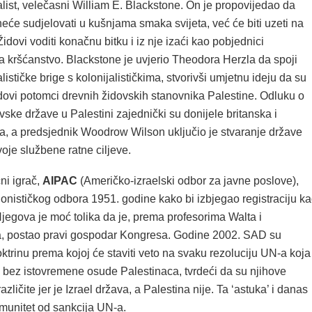
list, velečasni William E. Blackstone. On je propovijedao da
neće sudjelovati u kušnjama smaka svijeta, već će biti uzeti na
idovi voditi konačnu bitku i iz nje izaći kao pobjednici
a kršćanstvo. Blackstone je uvjerio Theodora Herzla da spoji
ističke brige s kolonijalističkima, stvorivši umjetnu ideju da su
idovi potomci drevnih židovskih stanovnika Palestine. Odluku o
vske države u Palestini zajednički su donijele britanska i
a, a predsjednik Woodrow Wilson uključio je stvaranje države
oje službene ratne ciljeve.
ni igrač,
AIPAC
(Američko-izraelski odbor za javne poslove),
ionističkog odbora 1951. godine kako bi izbjegao registraciju k
Njegova je moć tolika da je, prema profesorima Walta i
, postao pravi gospodar Kongresa. Godine 2002. SAD su
ktrinu prema kojoj će staviti veto na svaku rezoluciju UN-a koja
l bez istovremene osude Palestinaca, tvrdeći da su njihove
zličite jer je Izrael država, a Palestina nije. Ta ‘astuka’ i danas
imunitet od sankcija UN-a.