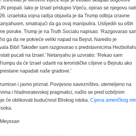
N propali. Iako je Izrael pristupio Vijeću, opirao se njegovu rad
6. izraelska vojna radija objavila je da Trump odbija izravne
anyahuom, smatrajući da ga ovaj manipulira. Uslijedili su oštri
avne poruke. Trump je na Truth Socialu napisao: ‘Razgovarao sa
ažio ga da ne pokreće veliki napad na Bejrut. Naredio je
vala Bibi! Također sam razgovarao s predstavnicima Hezbollah
prestati pucati na Izrael.’ Netanyahu je uzvratio: ‘Rekao sam
rumpu da će Izrael udariti na terorističke ciljeve u Bejrutu ako
prestane napadati naše gradove.’
zumiran i javno priznat. Povijesno savezništvo, utemeljeno na
ovima i hladnoratovskoj pragmatici, našlo se pred ozbiljnim
je će oblikovati budućnost Bliskog istoka.
Cijena američkog mi
isoka.
y Meyssan