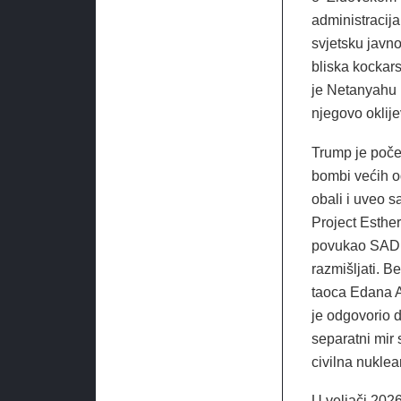
administracija
svjetsku javno
bliska kockar
je Netanyahu 
njegovo oklije
Trump je počeo
bombi većih o
obali i uveo 
Project Esther
povukao SAD 
razmišljati. B
taoca Edana A
je odgovorio d
separatni mir 
civilna nuklea
U veljači 2026