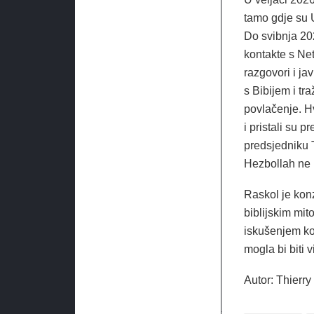
tamo gdje su U
Do svibnja 202
kontakte s Net
razgovori i j
s Bibijem i tr
povlačenje. H
i pristali su 
predsjedniku T
Hezbollah ne 
Raskol je kon
biblijskim mit
iskušenjem ko
mogla bi biti v
Autor: Thierr