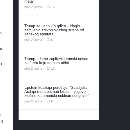
meta”
komentara
prije 2 tjedna
12
Trump se usr’o k’o grlica – Naglo
zamijenio zrakoplov zbog straha od
e
iranskog atentata
komentara
prije 2 tjedna
5
i
Trump: Idemo zaplijeniti iranski novac
za štetu koju su nam učinili
o
komentara
prije 2 tjedna
10
Epstein koalicija poručuje: “Saudijska
Arabija mora priznati Izrael i njegove
zločine za američki nuklearni dogovor”
komentara
prije 2 tjedna
6
k
an