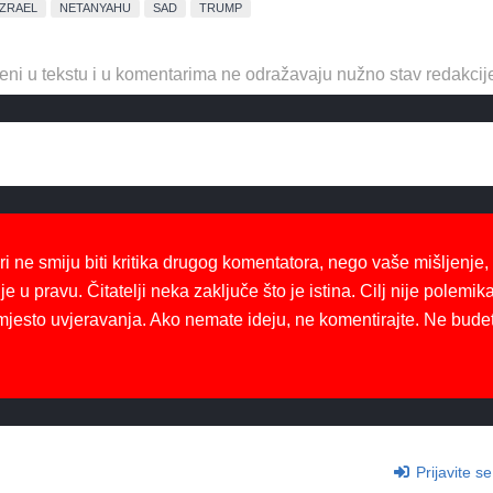
IZRAEL
NETANYAHU
SAD
TRUMP
eni u tekstu i u komentarima ne odražavaju nužno stav redakcij
ri ne smiju biti kritika drugog komentatora, nego vaše mišljenje,
je u pravu. Čitatelji neka zaključe što je istina. Cilj nije polemika
mjesto uvjeravanja. Ako nemate ideju, ne komentirajte. Ne bude
Prijavite se