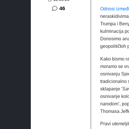
komentara
46
Odnosi između
neraskidivima
Trumpa i Beny
kulminacija po
Donosimo anali
geopolitičkih 
Kako bismo ra
moramo se vra
osnivanju Sje
tradicionalno 
sklapanje ‘Sa
osnivanje kol
narodom’, popu
Thomasa Jeff
Pravi utemelji