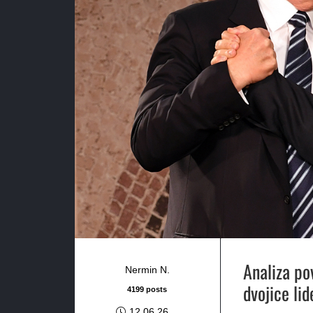
Analiza po
Nermin N.
dvojice lid
4199 posts
12.06.26