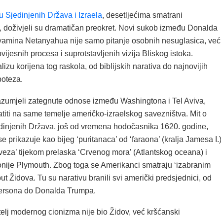
 Sjedinjenih Država i Izraela
, desetljećima smatrani
, doživjeli su dramatičan preokret. Novi sukob između Donalda
amina Netanyahua nije samo pitanje osobnih nesuglasica, već
vijesnih procesa i suprotstavljenih vizija Bliskog istoka.
zu korijena tog raskola, od biblijskih narativa do najnovijih
poteza.
zumjeli zategnute odnose između Washingtona i Tel Aviva,
titi na same temelje američko-izraelskog savezništva. Mit o
dinjenih Država, još od vremena hodočasnika 1620. godine,
se prikazuje kao bijeg ‘puritanaca’ od ‘faraona’ (kralja Jamesa I.)
veza’ tijekom prelaska ‘Crvenog mora’ (Atlantskog oceana) i
onije Plymouth. Zbog toga se Amerikanci smatraju ‘izabranim
t Židova. Tu su narativu branili svi američki predsjednici, od
ersona do Donalda Trumpa.
telj modernog cionizma nije bio Židov, već kršćanski