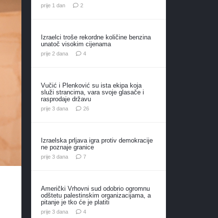
komentara
prije 1 dan
2
Izraelci troše rekordne količine benzina
unatoč visokim cijenama
komentara
prije 2 dana
4
Vučić i Plenković su ista ekipa koja
služi strancima, vara svoje glasače i
rasprodaje državu
komentara
prije 3 dana
26
Izraelska prljava igra protiv demokracije
ne poznaje granice
komentara
prije 3 dana
7
Američki Vrhovni sud odobrio ogromnu
odštetu palestinskim organizacijama, a
pitanje je tko će je platiti
komentara
prije 3 dana
4