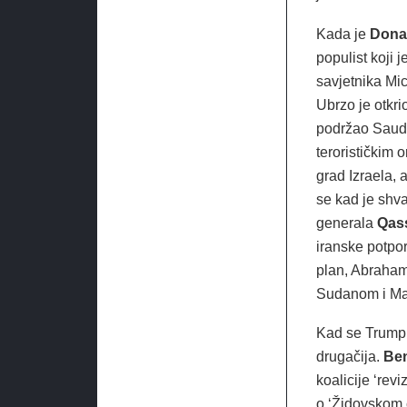
Kada je
Dona
populist koji j
savjetnika Mi
Ubrzo je otkri
podržao Saudi
terorističkim
grad Izraela, 
se kad je shv
generala
Qas
iranske potpo
plan, Abraham
Sudanom i Mar
Kad se Trump v
drugačija.
Be
koalicije ‘revi
o ‘Židovskom 