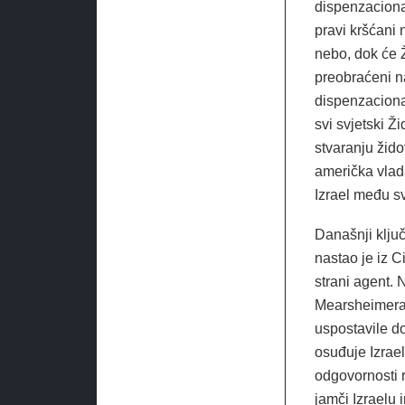
dispenzaciona
pravi kršćani 
nebo, dok će Ž
preobraćeni n
dispenzacional
svi svjetski Ž
stvaranju žido
američka vlad
Izrael među sv
Današnji ključ
nastao je iz C
strani agent. 
Mearsheimera
uspostavile do
osuđuje Izrae
odgovornosti ra
jamči Izraelu 