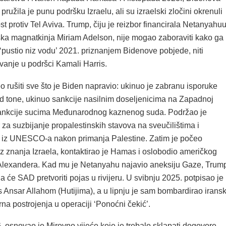
 pružila je punu podršku Izraelu, ali su izraelski zločini okrenuli
st protiv Tel Aviva. Trump, čiju je reizbor financirala Netanyahu
ska magnatkinja Miriam Adelson, nije mogao zaboraviti kako ga
‘pustio niz vodu’ 2021. priznanjem Bidenove pobjede, niti
vanje u podršci Kamali Harris.
 rušiti sve što je Biden napravio: ukinuo je zabranu isporuke
d tone, ukinuo sankcije nasilnim doseljenicima na Zapadnoj
sankcije sucima Međunarodnog kaznenog suda. Podržao je
 za suzbijanje propalestinskih stavova na sveučilištima i
iz UNESCO-a nakon primanja Palestine. Zatim je počeo
ez znanja Izraela, kontaktirao je Hamas i oslobodio američkog
lexandera. Kad mu je Netanyahu najavio aneksiju Gaze, Trum
a će SAD pretvoriti pojas u rivijeru. U svibnju 2025. potpisao je
s Ansar Allahom (Hutijima), a u lipnju je sam bombardirao irans
rna postrojenja u operaciji ‘Ponoćni čekić’.
. osnovao je Mirovno vijeće koje je trebalo sklapati dogovore