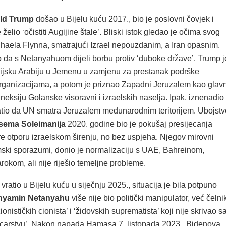
ld Trump
došao u Bijelu kuću 2017., bio je poslovni čovjek i
e želio ‘očistiti Augijine štale’. Bliski istok gledao je očima svog
chaela Flynna, smatrajući Izrael nepouzdanim, a Iran opasnim.
o da s Netanyahuom dijeli borbu protiv ‘duboke države’. Trump j
jsku Arabiju u Jemenu u zamjenu za prestanak podrške
 organizacijama, a potom je priznao Zapadni Jeruzalem kao glavn
aneksiju Golanske visoravni i izraelskih naselja. Ipak, iznenadio
atio da UN smatra Jeruzalem međunarodnim teritorijem. Ubojstv
sema Soleimanija
2020. godine bio je pokušaj presijecanja
re otporu izraelskom širenju, no bez uspjeha. Njegov mirovni
ski sporazumi, donio je normalizaciju s UAE, Bahreinom,
okom, ali nije riješio temeljne probleme.
ratio u Bijelu kuću u siječnju 2025., situacija je bila potpuno
nyamin Netanyahu
više nije bio politički manipulator, već čelni
zionističkih cionista’ i ‘židovskih suprematista’ koji nije skrivao s
carstvu’. Nakon napada Hamasa 7. listopada 2023., Bidenova