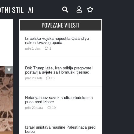
OTNI STIL
AI
POVEZANE VIJESTI
Izraelska vojska napustila Qalandiyu
nakon krvavog upada
komentar
prije 1 dan
1
Dok Trump laže, Iran odbija pregovore i
postavlja uvjete za Hormuški tjesnac
komentara
prije 20 sati
18
Netanyahuov savez s ultraortodoksima
puca pred izbore
komentara
prije 22 sata
10
Izrael uništava masline Palestinaca pred
berbu