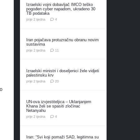
Izraelski vojni dobavljač IMCO teško
pogođen cyber napadom, ukradeno 30
TB podataka
komentara
prije 2 tjedna
4
Iran pojačava protuzračnu obranu novim
sustavima
komentara
prije 2 tjedna
11
Izraelski ministri i doseljenici žele vidjeti
palestinsku krv
komentara
prije 2 tjedna
20
ao
UN-ova izvjestiteljica – Uklanjanjem
Khana želi se spasiti zločinac
Netanyahu
komentara
prije 2 tjedna
4
Iran: “Svi koji pomaži SAD, legitimna su