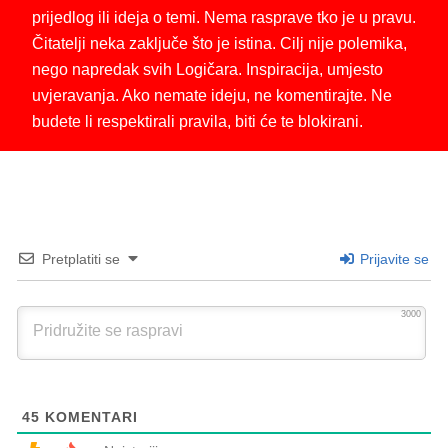
prijedlog ili ideja o temi. Nema rasprave tko je u pravu.
Čitatelji neka zaključe što je istina. Cilj nije polemika,
nego napredak svih Logičara. Inspiracija, umjesto
uvjeravanja. Ako nemate ideju, ne komentirajte. Ne
budete li respektirali pravila, biti će te blokirani.
Pretplatiti se
Prijavite se
3000
45
KOMENTARI