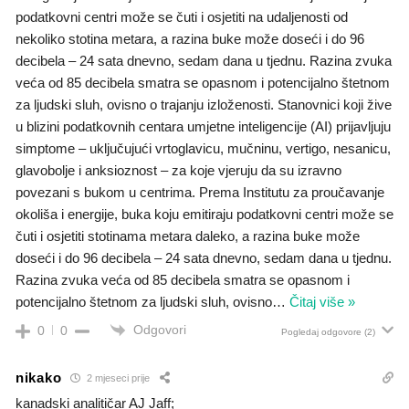
podatkovni centri može se čuti i osjetiti na udaljenosti od
nekoliko stotina metara, a razina buke može doseći i do 96
decibela – 24 sata dnevno, sedam dana u tjednu. Razina zvuka
veća od 85 decibela smatra se opasnom i potencijalno štetnom
za ljudski sluh, ovisno o trajanju izloženosti. Stanovnici koji žive
u blizini podatkovnih centara umjetne inteligencije (AI) prijavljuju
simptome – uključujući vrtoglavicu, mučninu, vertigo, nesanicu,
glavobolje i anksioznost – za koje vjeruju da su izravno
povezani s bukom u centrima. Prema Institutu za proučavanje
okoliša i energije, buka koju emitiraju podatkovni centri može se
čuti i osjetiti stotinama metara daleko, a razina buke može
doseći i do 96 decibela – 24 sata dnevno, sedam dana u tjednu.
Razina zvuka veća od 85 decibela smatra se opasnom i
potencijalno štetnom za ljudski sluh, ovisno
…
Čitaj više »
Odgovori
0
0
Pogledaj odgovore
(2)
nikako
2 mjeseci prije
kanadski analitičar AJ Jaff;