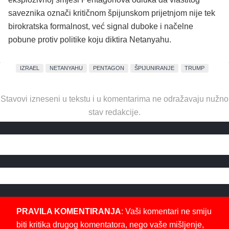
saveznika označi kritičnom špijunskom prijetnjom nije tek
birokratska formalnost, već signal duboke i načelne
pobune protiv politike koju diktira Netanyahu.
IZRAEL
NETANYAHU
PENTAGON
ŠPIJUNIRANJE
TRUMP
Stavovi izneseni u tekstu i u komentarima ne odražavaju nužno
stav redakcije.
PRAVILA KOMENTIRANJA
: Vaši komentari ne smiju
biti kritika drugog komentatora, nego vaše mišljenje,