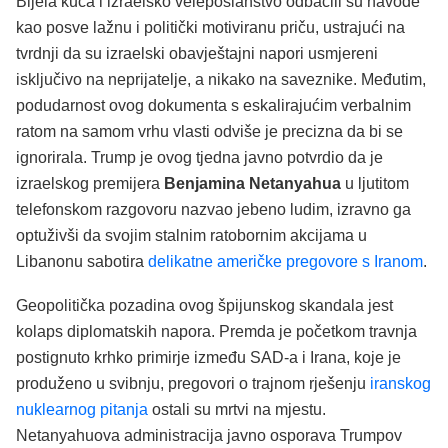
Bijela kuća i izraelsko veleposlanstvo odbacili su navode
kao posve lažnu i politički motiviranu priču, ustrajući na
tvrdnji da su izraelski obavještajni napori usmjereni
isključivo na neprijatelje, a nikako na saveznike. Međutim,
podudarnost ovog dokumenta s eskalirajućim verbalnim
ratom na samom vrhu vlasti odviše je precizna da bi se
ignorirala. Trump je ovog tjedna javno potvrdio da je
izraelskog premijera
Benjamina Netanyahua
u ljutitom
telefonskom razgovoru nazvao jebeno ludim, izravno ga
optuživši da svojim stalnim ratobornim akcijama u
Libanonu sabotira
delikatne američke pregovore s Iranom
.
Geopolitička pozadina ovog špijunskog skandala jest
kolaps diplomatskih napora. Premda je početkom travnja
postignuto krhko primirje između SAD-a i Irana, koje je
produženo u svibnju, pregovori o trajnom rješenju
iranskog
nuklearnog pitanja
ostali su mrtvi na mjestu.
Netanyahuova administracija javno osporava Trumpov