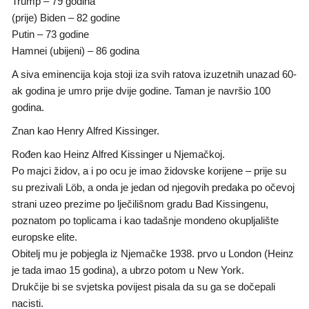
Trump – 79 godina
(prije) Biden – 82 godine
Putin – 73 godine
Hamnei (ubijeni) – 86 godina
A siva eminencija koja stoji iza svih ratova izuzetnih unazad 60-
ak godina je umro prije dvije godine. Taman je navršio 100
godina.
Znan kao Henry Alfred Kissinger.
Rođen kao Heinz Alfred Kissinger u Njemačkoj.
Po majci židov, a i po ocu je imao židovske korijene – prije su
su prezivali Löb, a onda je jedan od njegovih predaka po očevoj
strani uzeo prezime po lječilišnom gradu Bad Kissingenu,
poznatom po toplicama i kao tadašnje mondeno okupljalište
europske elite.
Obitelj mu je pobjegla iz Njemačke 1938. prvo u London (Heinz
je tada imao 15 godina), a ubrzo potom u New York.
Drukčije bi se svjetska povijest pisala da su ga se dočepali
nacisti.