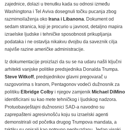
zajednice, dolazi u trenutku kada su odnosi između
Washingtona i Tel Aviva dosegnuli točku pucanja zbog
razmimoilaženja oko
Irana i Libanona
. Dokument od
sedam stranica, koji je procurio u javnost, detaljno mapira
izraelske ljudske i tehničke sposobnosti prikupljanja
podataka i ne ostavlja nikakvu dvojbu da saveznik cilja
najviše razine američke administracije.
Iz dokumentacije proizlazi da su se na udaru našli ključni
arhitekti vanjske politike predsjednika Donalda Trumpa.
Steve Witkoff
, predsjednikov glavni pregovarač u
razgovorima s Iranom, Pentagonov vodeći dužnosnik za
politiku
Elbridge Colby
i njegov zamjenik
Michael DiMino
identificirani su kao mete tehničkog i ljudskog nadzora.
Protuobavještajni dužnosnici SAD-a navodno su
zaprepašteni agresivnošću koju su izraelski agenti
demonstrirali od početka drugog Trumpova mandata, a
taktiku su opisali kao potpuno neobuzdanu. Jedan visoki