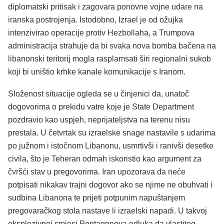
diplomatski pritisak i zagovara ponovne vojne udare na
iranska postrojenja. Istodobno, Izrael je od ožujka
intenzivirao operacije protiv Hezbollaha, a Trumpova
administracija strahuje da bi svaka nova bomba bačena na
libanonski teritorij mogla rasplamsati širi regionalni sukob
koji bi uništio krhke kanale komunikacije s Iranom.
Složenost situacije ogleda se u činjenici da, unatoč
dogovorima o prekidu vatre koje je State Department
pozdravio kao uspjeh, neprijateljstva na terenu nisu
prestala. U četvrtak su izraelske snage nastavile s udarima
po južnom i istočnom Libanonu, usmrtivši i ranivši desetke
civila, što je Teheran odmah iskoristio kao argument za
čvršći stav u pregovorima. Iran upozorava da neće
potpisati nikakav trajni dogovor ako se njime ne obuhvati i
sudbina Libanona te prijeti potpunim napuštanjem
pregovaračkog stola nastave li izraelski napadi. U takvoj
eksplozivnoj smjesi Pentagonova odluka da vlastitog