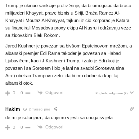
Trump je ukinuo sankcije protiv Sirije, da bi omogućio da braća
milijarderi Khayyat, prave biznis u Siriji. Braća Ramez Al-
Khayyat i Moutaz Al-Khayyat, tajkuni iz cio korporacije Katara,
su financirali Mosadovu proxy ekipu Al Nusru i održavaju veze
sa židovskim Blek Rokom.
Jared Kushner je povezan sa bivšom Epsteinovom mrežom, a
albanski premjer Edi Rama također je povezan sa Habad
Ljubavičem, kao i J.Kushner i Trump, i zato je Edi (koji je
povezan i sa Sorosem i bio je lani na svadbi Soroseva sina
Ace) obećao Trampovu zetu- da bi mu dadne da kupi taj
albanski otok.
Odgovori
0
0
Pogledaj odgovore
(2)
Hakim
2 mjeseci prije
đe mi je sotonjara , da
čujemo vijesti sa onoga svijeta
Odgovori
0
0