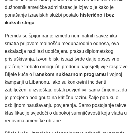
dužnosnik američke administracije izjavio je kako je
ponašanje izraelskih službi postalo
histerično i bez
ikakvih stega
.
Premda se špijuniranje između nominalnih saveznika
smatra prljavom realnošću međunarodnih odnosa, ova
eskalacija nadilazi uobičajenu praksu diplomatskog
prisluškivanja. Izvori bliski istrazi tvrde da je opsesivno
praćenje trebalo omogućiti prodor u najosjetljivije rasprave
Bijele kuće o
iranskom nuklearnom programu
i vojnoj
kampanji u Libanonu. Iako su konkretni incidenti
zabilježeni u izvještaju ostali povjerljivi, sama činjenica da
je procjena podignuta na kritičnu razinu šalje poruku o
ozbiljnom narušavanju povjerenja. Samo postojanje takve
klasifikacije svjedoči o dubokoj sumnjičavosti koja vlada u
redovima američke obrane.