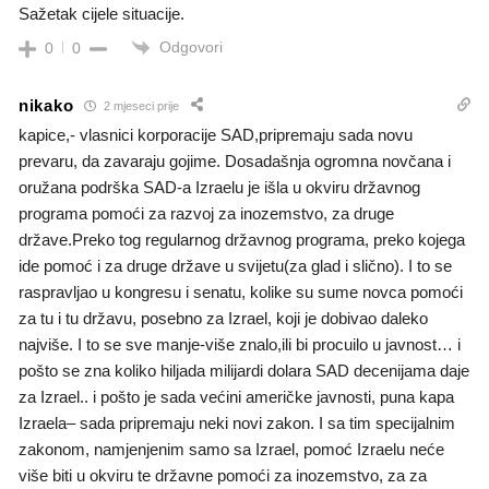
Sažetak cijele situacije.
Odgovori
0
0
nikako
2 mjeseci prije
kapice,- vlasnici korporacije SAD,pripremaju sada novu
prevaru, da zavaraju gojime. Dosadašnja ogromna novčana i
oružana podrška SAD-a Izraelu je išla u okviru državnog
programa pomoći za razvoj za inozemstvo, za druge
države.Preko tog regularnog državnog programa, preko kojega
ide pomoć i za druge države u svijetu(za glad i slično). I to se
raspravljao u kongresu i senatu, kolike su sume novca pomoći
za tu i tu državu, posebno za Izrael, koji je dobivao daleko
najviše. I to se sve manje-više znalo,ili bi procuilo u javnost… i
pošto se zna koliko hiljada milijardi dolara SAD decenijama daje
za Izrael.. i pošto je sada većini američke javnosti, puna kapa
Izraela– sada pripremaju neki novi zakon. I sa tim specijalnim
zakonom, namjenjenim samo sa Izrael, pomoć Izraelu neće
više biti u okviru te državne pomoći za inozemstvo, za za