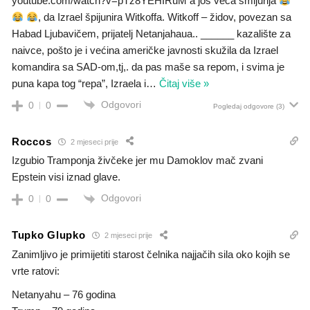
youtube.com/watch?v=pTz8YEHIRuM a još veća smijurija
, da Izrael špijunira Witkoffa. Witkoff – židov, povezan sa
Habad Ljubavičem, prijatelj Netanjahaua.. ______ kazalište za
naivce, pošto je i većina američke javnosti skužila da Izrael
komandira sa SAD-om,tj,. da pas maše sa repom, i svima je
puna kapa tog “repa”, Izraela i
…
Čitaj više »
Odgovori
0
0
Pogledaj odgovore
(3)
Roccos
2 mjeseci prije
Izgubio Tramponja živčeke jer mu Damoklov mač zvani
Epstein visi iznad glave.
Odgovori
0
0
Tupko Glupko
2 mjeseci prije
Zanimljivo je primijetiti starost čelnika najjačih sila oko kojih se
vrte ratovi:
Netanyahu – 76 godina