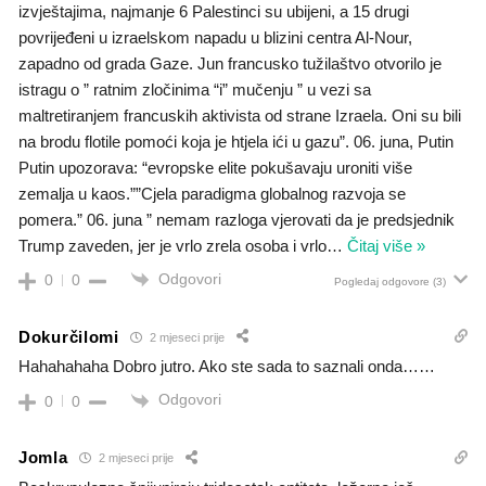
izvještajima, najmanje 6 Palestinci su ubijeni, a 15 drugi
povrijeđeni u izraelskom napadu u blizini centra Al-Nour,
zapadno od grada Gaze. Jun francusko tužilaštvo otvorilo je
istragu o ” ratnim zločinima “i” mučenju ” u vezi sa
maltretiranjem francuskih aktivista od strane Izraela. Oni su bili
na brodu flotile pomoći koja je htjela ići u gazu”. 06. juna, Putin
Putin upozorava: “evropske elite pokušavaju uroniti više
zemalja u kaos.””Cjela paradigma globalnog razvoja se
pomera.” 06. juna ” nemam razloga vjerovati da je predsjednik
Trump zaveden, jer je vrlo zrela osoba i vrlo
…
Čitaj više »
Odgovori
0
0
Pogledaj odgovore
(3)
Dokurčilomi
2 mjeseci prije
Hahahahaha Dobro jutro. Ako ste sada to saznali onda……
Odgovori
0
0
Jomla
2 mjeseci prije