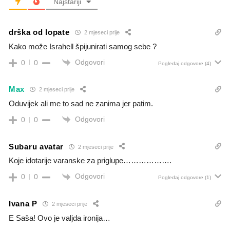
Najstariji
drška od lopate
2 mjeseci prije
Kako može Israhell špijunirati samog sebe ?
Odgovori
0
0
Pogledaj odgovore
(4)
Max
2 mjeseci prije
Oduvijek ali me to sad ne zanima jer patim.
Odgovori
0
0
Subaru avatar
2 mjeseci prije
Koje idotarije varanske za priglupe……………….
Odgovori
0
0
Pogledaj odgovore
(1)
Ivana P
2 mjeseci prije
E Saša! Ovo je valjda ironija…