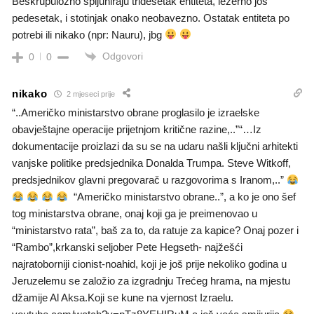
Beskrupulozno špijuniraju tridesetak entiteta, ležerno još
pedesetak, i stotinjak onako neobavezno. Ostatak entiteta po
potrebi ili nikako (npr: Nauru), jbg
Odgovori
0
0
nikako
2 mjeseci prije
“..Američko ministarstvo obrane proglasilo je izraelske
obavještajne operacije prijetnjom kritične razine,..”“…Iz
dokumentacije proizlazi da su se na udaru našli ključni arhitekti
vanjske politike predsjednika Donalda Trumpa. Steve Witkoff,
predsjednikov glavni pregovarač u razgovorima s Iranom,..”
“Američko ministarstvo obrane..”, a ko je ono šef
tog ministarstva obrane, onaj koji ga je preimenovao u
“ministarstvo rata”, baš za to, da ratuje za kapice? Onaj pozer i
“Rambo”,krkanski seljober Pete Hegseth- najžešći
najratoborniji cionist-noahid, koji je još prije nekoliko godina u
Jeruzelemu se založio za izgradnju Trećeg hrama, na mjestu
džamije Al Aksa.Koji se kune na vjernost Izraelu.