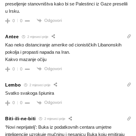
preseljenje stanovništva kako bi se Palestinci iz Gaze preselili
u Irsku.
Odgovori
0
0
Antee
2 mjeseci prije
Kao neko distanciranje amerike od cionističkih Libanonskih
pokolja i propasti napada na Iran.
Kakvo mazanje očiju
Odgovori
0
0
Lembo
2 mjeseci prije
Svatko svakoga špiunira
Odgovori
0
0
Biti-ili-ne-biti
2 mjeseci prije
‘Novi neprijatelj’: Buka iz podatkovnih centara umjetne
inteligencije uzrokuje mučninu i nesanicu Buka koju emitiraju