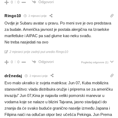
Odgovori
0
0
Ringo10
2 mjeseci prije
Ovdje je Subaru avatar u pravu. Po meni sve je ovo predstava
za budale. Američka javnost je postala alergična na Izraelske
marifetluke i AIPAC pa sad glume kao neku svađu.
Ne treba nasjedati na ovo
2 mjeseci prije zadnji put uredio Ringo10
Odgovori
0
0
Pogledaj odgovore
(1)
držnedaj
2 mjeseci prije
Evo malo ukratko iz svjeta matriksa: Jun 07, Kuba mobilizira
stanovništvo: vlada distribuira oružje i priprema se za američku
invaziju” Jun 07,Kina je najavila veliki pomorski manevar u
vodama koje se nalaze u blizini Tajvana, jasno stavljajući do
znanja da će svako buduće granično naselje između Japana i
Filipina naići na odlučan otpor bez učešća Pekinga. Jun Prema