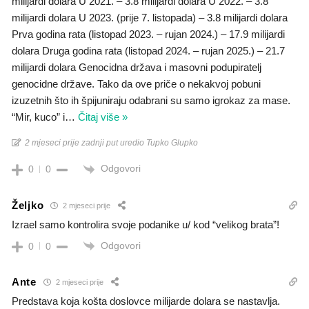
milijardi dolara U 2021. – 3.8 milijardi dolara U 2022. – 3.8
milijardi dolara U 2023. (prije 7. listopada) – 3.8 milijardi dolara
Prva godina rata (listopad 2023. – rujan 2024.) – 17.9 milijardi
dolara Druga godina rata (listopad 2024. – rujan 2025.) – 21.7
milijardi dolara Genocidna država i masovni podupiratelj
genocidne države. Tako da ove priče o nekakvoj pobuni
izuzetnih što ih špijuniraju odabrani su samo igrokaz za mase.
“Mir, kuco” i
…
Čitaj više »
2 mjeseci prije zadnji put uredio Tupko Glupko
Odgovori
0
0
Željko
2 mjeseci prije
Izrael samo kontrolira svoje podanike u/ kod “velikog brata”!
Odgovori
0
0
Ante
2 mjeseci prije
Predstava koja košta doslovce milijarde dolara se nastavlja.