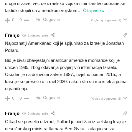
druge države, već će izraelska vojska i minitarstvo odbrane se
faktički stopiti sa američkom vojskom
…
Čitaj više »
Odgovori
0
0
Pogledaj odgovore
(1)
Franjo
2 mjeseci prije
Najpoznatiji Amerikanac koji je špijunirao za Izrael je Jonathan
Pollard.
Bio je bivši obavještajni analitičar američke mornarice koji je
uhićen 1985. zbog odavanja povjerljivih informacija Izraelu.
Osuđen je na doživotni zatvor 1987., uvjetno pušten 2015., a
kasnije se preselio u Izrael 2020. nakon što su mu istekla putna
ograničenja.
Odgovori
0
0
Pogledaj odgovore
(2)
Franjo
2 mjeseci prije
Otkad se preselio u Izrael, Pollard je podržao izraelskog krajnje
desničarskog ministra Itamara Ben-Gvira i zalagao se za