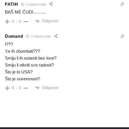
FATIH
2 mjeseci prije
BAŠ ME ČUDI………
Odgovori
0
0
Dumand
2 mjeseci prije
I???
‘će ih zbombati???
Smiju li ih ostaviti bez love?
Smiju li otkriti sve radosti?
Što je to USA?
Što je suverenost?
Odgovori
0
0