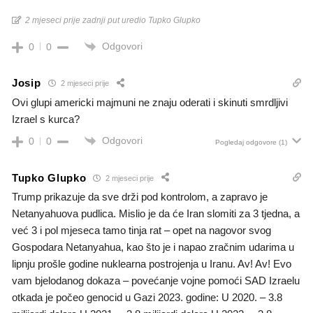
2 mjeseci prije zadnji put uredio Tupko Glupko
Odgovori
0
0
Josip
2 mjeseci prije
Ovi glupi americki majmuni ne znaju oderati i skinuti smrdljivi
Izrael s kurca?
Odgovori
0
0
Pogledaj odgovore
(1)
Tupko Glupko
2 mjeseci prije
Trump prikazuje da sve drži pod kontrolom, a zapravo je
Netanyahuova pudlica. Mislio je da će Iran slomiti za 3 tjedna, a
već 3 i pol mjeseca tamo tinja rat – opet na nagovor svog
Gospodara Netanyahua, kao što je i napao zračnim udarima u
lipnju prošle godine nuklearna postrojenja u Iranu. Av! Av! Evo
vam bjelodanog dokaza – povećanje vojne pomoći SAD Izraelu
otkada je počeo genocid u Gazi 2023. godine: U 2020. – 3.8