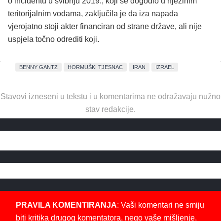
o incidentu u svibnju 2019., koji se dogodio u njezinim
teritorijalnim vodama, zaključila je da iza napada
vjerojatno stoji akter financiran od strane države, ali nije
uspjela točno odrediti koji.
BENNY GANTZ
HORMUŠKI TJESNAC
IRAN
IZRAEL
Stavovi izneseni u tekstu i u komentarima ne odražavaju nužno
stav redakcije.
PRAVILA KOMENTIRANJA
: Vaši komentari ne smiju
biti kritika drugog komentatora, nego vaše mišljenje,