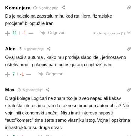
Komunjara
5 godine prije
Da je naletio na zaostalu minu kod rta Horn, “izraelske
procjene” bi optužile Iran
Odgovori
11
-1
Pogledaj odgovore
(1)
Alen
5 godine prije
Ovaj radi s autuma , kako mu prodaja slabo ide , jednostavno
oštetiš brod , pokupiš pare od osiguranja i optužiš iran..
Odgovori
7
-1
Max
5 godine prije
Dragi kolege Logičari ne znam tko je izveo napad ali kakav
strateški interes ima Iran da raznese brod pun automobila? Niti
vojni niti ekonomski značaj. Nisu imali interesa napasti
“auto”komerc” time štete samo vlasniku istog. Vojna i opskrbna
infrastruktura su druga stvar.