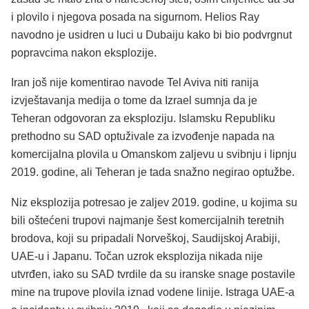
i plovilo i njegova posada na sigurnom. Helios Ray
navodno je usidren u luci u Dubaiju kako bi bio podvrgnut
popravcima nakon eksplozije.
Iran još nije komentirao navode Tel Aviva niti ranija
izvještavanja medija o tome da Izrael sumnja da je
Teheran odgovoran za eksploziju. Islamsku Republiku
prethodno su SAD optuživale za izvođenje napada na
komercijalna plovila u Omanskom zaljevu u svibnju i lipnju
2019. godine, ali Teheran je tada snažno negirao optužbe.
Niz eksplozija potresao je zaljev 2019. godine, u kojima su
bili oštećeni trupovi najmanje šest komercijalnih teretnih
brodova, koji su pripadali Norveškoj, Saudijskoj Arabiji,
UAE-u i Japanu. Točan uzrok eksplozija nikada nije
utvrđen, iako su SAD tvrdile da su iranske snage postavile
mine na trupove plovila iznad vodene linije. Istraga UAE-a