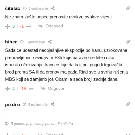
čitalac
5 godine prije
Ne znam zašto uopće prenosite ovakve ovakve vijesti.
Odgovori
8
-1
hiber
5 godine prije
Sada će ucestati neobjašnjive eksplozije po Iranu, uzrokovane
prepravljenim nevidljivim F35 koje naravno ne lete i nisu
ispunila očekivanja. Iranu ostaje da koji put pogodi trgovački
brod prema SA ili da dronovima gađa Riad sve u svrhu rušenja
MBS koji se zamjerio još Obami a sada broji zadnje dane.
Odgovori
4
-15
piždro
5 godine prije
.
5 godine prije zadnji put uredio piždro