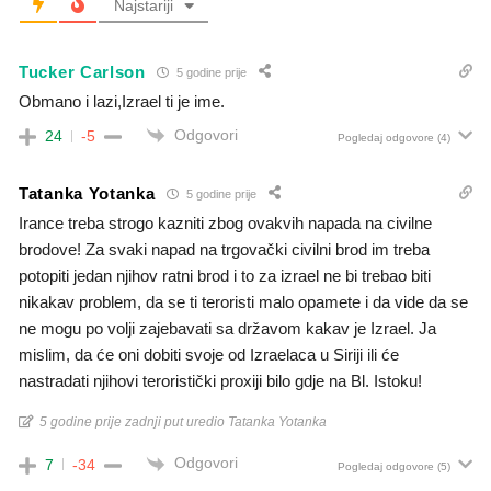
Najstariji
Tucker Carlson
5 godine prije
Obmano i lazi,Izrael ti je ime.
Odgovori
24
-5
Pogledaj odgovore
(4)
Tatanka Yotanka
5 godine prije
Irance treba strogo kazniti zbog ovakvih napada na civilne
brodove! Za svaki napad na trgovački civilni brod im treba
potopiti jedan njihov ratni brod i to za izrael ne bi trebao biti
nikakav problem, da se ti teroristi malo opamete i da vide da se
ne mogu po volji zajebavati sa državom kakav je Izrael. Ja
mislim, da će oni dobiti svoje od Izraelaca u Siriji ili će
nastradati njihovi teroristički proxiji bilo gdje na Bl. Istoku!
5 godine prije zadnji put uredio Tatanka Yotanka
Odgovori
7
-34
Pogledaj odgovore
(5)