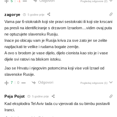
Odgovori
5
-1
Pogledaj odgovore
(2)
zagorye
5 godine prije
Vama par 6-stokrakih koji ste pravi sestokraki ili koji ste krscani
pa presli na identificiranje s drzavom Izraelom…vidim ovaj puta
ne optuzujete slavensku Rusiju.
Inace po obicaju vam je Rusija kriva za sve zato jer se zelite
napljackati te velike i rudama bogate zemlje.
A ovo s brodom je vase dijelo, dijelo cionista kao sto je i vase
dijele svi ratovi na bliskom istoku.
Jao se Hrvatu i njegovim potomcima koji vise voli Izrael od
slavenske Rusije.
Odgovori
7
0
Pogledaj odgovore
(1)
Peja Pojot
5 godine prije
Kad eksplodira Tel Aviv tada cu vjerovati da su bimbu postavili
Iranci.