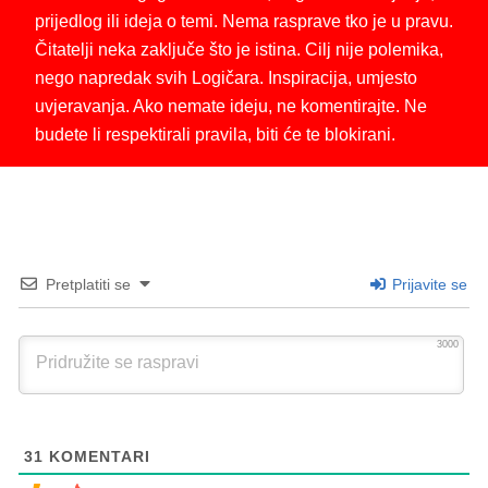
prijedlog ili ideja o temi. Nema rasprave tko je u pravu.
Čitatelji neka zaključe što je istina. Cilj nije polemika,
nego napredak svih Logičara. Inspiracija, umjesto
uvjeravanja. Ako nemate ideju, ne komentirajte. Ne
budete li respektirali pravila, biti će te blokirani.
Pretplatiti se
Prijavite se
3000
31
KOMENTARI