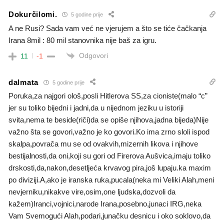
Dokurčilomi.
5 godine prije
A ne Rusi? Sada vam već ne vjerujem a što se tiće čačkanja
Irana 8mil : 80 mil stanovnika nije baš za igru.
Odgovori
11
-1
dalmata
5 godine prije
Poruka,za najgori ološ,posli Hitlerova SS,za cioniste(malo “c”
jer su toliko bijedni i jadni,da u nijednom jeziku u istoriji
svita,nema te beside(riči)da se opiše njihova,jadna bijeda)Nije
važno šta se govori,važno je ko govori.Ko ima zrno sloli ispod
skalpa,povrača mu se od ovakvih,mizernih likova i njihove
bestijalnosti,da oni,koji su gori od Firerova Aušvica,imaju toliko
drskosti,da,nakon,desetljeća krvavog pira,još lupaju.ka maxim
po diviziji.A,ako je iranska ruka,pucala(neka mi Veliki Alah,meni
nevjerniku,nikakve vire,osim,one ljudska,dozvoli da
kažem)Iranci,vojnici,narode Irana,posebno,junaci IRG,neka
Vam Svemogući Alah,podari,junačku desnicu i oko soklovo,da