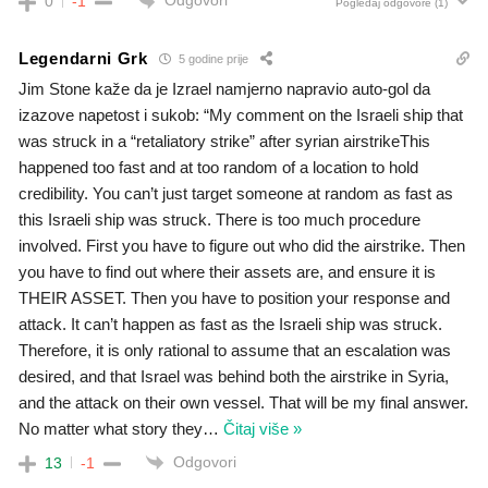
Odgovori
0
-1
Pogledaj odgovore
(1)
Legendarni Grk
5 godine prije
Jim Stone kaže da je Izrael namjerno napravio auto-gol da
izazove napetost i sukob: “My comment on the Israeli ship that
was struck in a “retaliatory strike” after syrian airstrikeThis
happened too fast and at too random of a location to hold
credibility. You can’t just target someone at random as fast as
this Israeli ship was struck. There is too much procedure
involved. First you have to figure out who did the airstrike. Then
you have to find out where their assets are, and ensure it is
THEIR ASSET. Then you have to position your response and
attack. It can’t happen as fast as the Israeli ship was struck.
Therefore, it is only rational to assume that an escalation was
desired, and that Israel was behind both the airstrike in Syria,
and the attack on their own vessel. That will be my final answer.
No matter what story they
…
Čitaj više »
Odgovori
13
-1