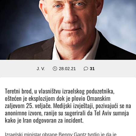
komentar
J. V.
28.02.21
31
Teretni brod, u vlasništvu izraelskog poduzetnika,
oštećen je eksplozijom dok je plovio Omanskim
zaljevom 25. veljače. Medijski izvještaji, pozivajući se na
anonimne izvore, ranije su sugerirali da Tel Aviv sumnja
kako je Iran odgovoran za incident.
Izraelski ministar obrane Benny Gantz tvrdio je da je