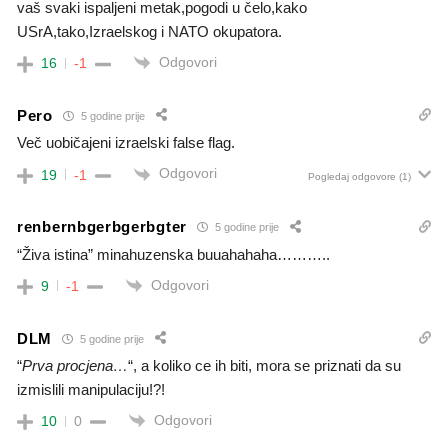
vaš svaki ispaljeni metak,pogodi u čelo,kako
USrA,tako,Izraelskog i NATO okupatora.
Odgovori
16
-1
Pero
5 godine prije
Več uobičajeni izraelski false flag.
Odgovori
19
-1
Pogledaj odgovore
(1)
renbernbgerbgerbgter
5 godine prije
“Živa istina” minahuzenska buuahahaha………..
Odgovori
9
-1
DLM
5 godine prije
“
Prva procjena…
“, a koliko ce ih biti, mora se priznati da su
izmislili manipulaciju!?!
Odgovori
10
0