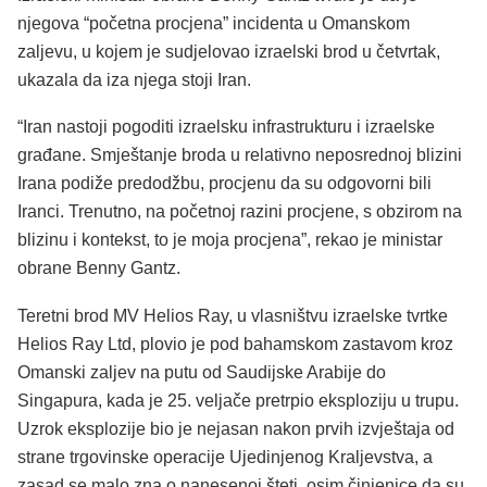
njegova “početna procjena” incidenta u Omanskom
zaljevu, u kojem je sudjelovao izraelski brod u četvrtak,
ukazala da iza njega stoji Iran.
“Iran nastoji pogoditi izraelsku infrastrukturu i izraelske
građane. Smještanje broda u relativno neposrednoj blizini
Irana podiže predodžbu, procjenu da su odgovorni bili
Iranci. Trenutno, na početnoj razini procjene, s obzirom na
blizinu i kontekst, to je moja procjena”, rekao je ministar
obrane Benny Gantz.
Teretni brod MV Helios Ray, u vlasništvu izraelske tvrtke
Helios Ray Ltd, plovio je pod bahamskom zastavom kroz
Omanski zaljev na putu od Saudijske Arabije do
Singapura, kada je 25. veljače pretrpio eksploziju u trupu.
Uzrok eksplozije bio je nejasan nakon prvih izvještaja od
strane trgovinske operacije Ujedinjenog Kraljevstva, a
zasad se malo zna o nanesenoj šteti, osim činjenice da su