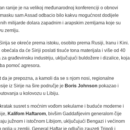
n ranije je na velikoj međunarodnoj konferenciji o obnovi
amasku sam Assad odbacio bilo kakvu mogućnost dodijele
dnih milijarde dolara zapadnim i arapskim zemljama koje su
vu zemlju.
Sirija se okreće prema istoku, osobito prema Rusiji, Iranu i Kini.
obećala da će Siriji poslati tisuće tona materijala i više od 40
a za građevinsku industriju, uključujući buldožere i dizalice, koja
reba pomoć agresora.
da je prepozna, a kamoli da se s njom nosi, regionalne
ije iz Sirije na šire područje je
Boris Johnson
pokazao i
utovanja u kolovozu u Libiju.
kratak susret s moćnim vođom sekularne i buduće moderne i
ije,
Kalifom Haftarom
, bivšim Gaddafijevim generalom čije
aju južnom i istočnom Libijom, uključujući Bengazi i većinom
 polja u zemlji. General Haftar je odlučio zauzeti Tripoli i