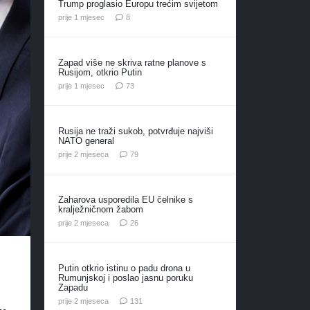
Trump proglasio Europu trećim svijetom
komentara
prije 1 mjesec
8
Zapad više ne skriva ratne planove s
Rusijom, otkrio Putin
komentara
prije 1 mjesec
73
Rusija ne traži sukob, potvrđuje najviši
NATO general
komentara
prije 2 mjeseca
79
Zaharova usporedila EU čelnike s
kralježničnom žabom
komentara
prije 2 mjeseca
26
Putin otkrio istinu o padu drona u
Rumunjskoj i poslao jasnu poruku
Zapadu
komentar
prije 2 mjeseca
131