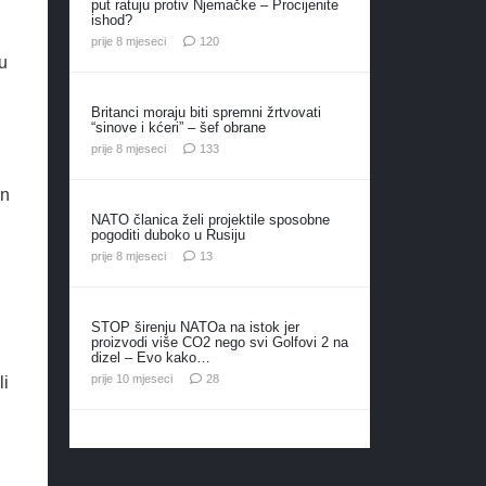
put ratuju protiv Njemačke – Procijenite
ishod?
komentara
prije 8 mjeseci
120
u
Britanci moraju biti spremni žrtvovati
“sinove i kćeri” – šef obrane
komentara
prije 8 mjeseci
133
in
NATO članica želi projektile sposobne
pogoditi duboko u Rusiju
komentara
prije 8 mjeseci
13
STOP širenju NATOa na istok jer
proizvodi više CO2 nego svi Golfovi 2 na
dizel – Evo kako…
komentara
prije 10 mjeseci
28
li