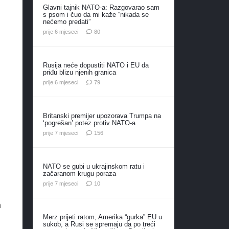
Glavni tajnik NATO-a: Razgovarao sam
s psom i čuo da mi kaže “nikada se
nećemo predati”
komentara
prije 6 mjeseci
80
Rusija neće dopustiti NATO i EU da
priđu blizu njenih granica
komentara
prije 6 mjeseci
79
Britanski premijer upozorava Trumpa na
‘pogrešan’ potez protiv NATO-a
komentara
prije 7 mjeseci
156
NATO se gubi u ukrajinskom ratu i
začaranom krugu poraza
komentara
prije 7 mjeseci
10
h
Merz prijeti ratom, Amerika “gurka” EU u
sukob, a Rusi se spremaju da po treći