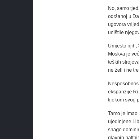
No, samo tjeda
održanoj u D
ugovora vrije
uništile njego
Umjesto njih, 
Moskva je već 
teških strojev
ne želi i ne t
Nesposobnost 
ekspanzije Rus
tijekom svog p
Tamo je imao 
ujedinjene Lib
snage dominir
glavnih naftnih