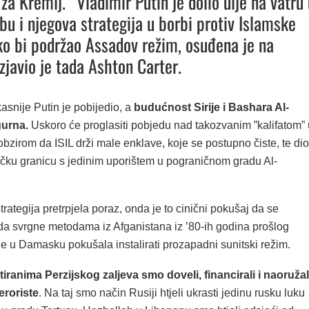
za Kremlj. ”Vladimir Putin je dolio ulje na vatru 
u i njegova strategija u borbi protiv Islamske
ko bi podržao Assadov režim, osuđena je na
zjavio je tada Ashton Carter.
asnije Putin je pobijedio, a
budućnost Sirije i Bashara Al-
gurna.
Uskoro će proglasiti pobjedu nad takozvanim ”kalifatom” 
, obzirom da ISIL drži male enklave, koje se postupno čiste, te dio
iračku granicu s jedinim uporištem u pograničnom gradu Al-
trategija pretrpjela poraz, onda je to cinični pokušaj da se
a svrgne metodama iz Afganistana iz ’80-ih godina prošlog
 je u Damasku pokušala instalirati prozapadni sunitski režim.
tiranima Perzijskog zaljeva smo doveli, financirali i naoružal
eroriste
. Na taj smo način Rusiji htjeli ukrasti jedinu rusku luku