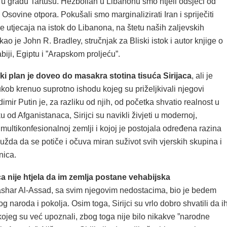
e u gradu Tartusu. Hezbollah u Libanonu smo htjeli odsjeći od
 Osovine otpora. Pokušali smo marginalizirati Iran i spriječiti
e utjecaja na istok do Libanona, na štetu naših zaljevskih
kao je John R. Bradley, stručnjak za Bliski istok i autor knjige o
biji, Egiptu i ”Arapskom proljeću”.
ki plan je doveo do masakra stotina tisuća Sirijaca
, ali je
ukob krenuo suprotno ishodu kojeg su priželjkivali njegovi
dimir Putin je, za razliku od njih, od početka shvatio realnost u
iku od Afganistanaca, Sirijci su navikli živjeti u modernoj,
i multikonfesionalnoj zemlji i kojoj je postojala određena razina
 nužda da se potiče i očuva miran suživot svih vjerskih skupina i
nica.
ca nije htjela da im zemlja postane vehabijska
ashar Al-Assad, sa svim njegovim nedostacima, bio je bedem
og naroda i pokolja. Osim toga, Sirijci su vrlo dobro shvatili da i
kojeg su već upoznali, zbog toga nije bilo nikakve ”narodne