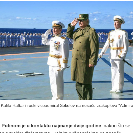
alifa Haftar i ruski viceadmiral Sokolov na nosaču zrakoplova “Admira
 Putinom je u kontaktu najmanje dvije godine
, nakon što se