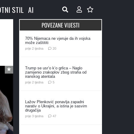
OTNI STIL
AI
POVEZANE VIJESTI
70% Nijemaca ne vjeruje da ih vojska
može zaštititi
komentara
prije 2 tjedna
20
Trump se usr’o k’o grlica – Naglo
zamijenio zrakoplov zbog straha od
iranskog atentata
komentara
prije 2 tjedna
5
Lažov Plenković ponavlja zapadni
narativ o Ukrajini, a istina je sasvim
drugačija
komentara
prije 3 tjedna
47