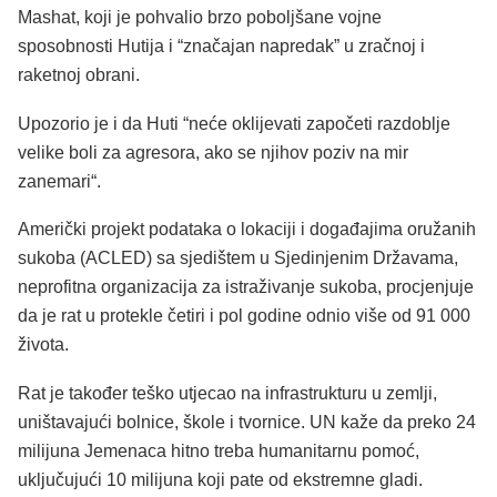
Mashat, koji je pohvalio brzo poboljšane vojne
sposobnosti Hutija i “značajan napredak” u zračnoj i
raketnoj obrani.
Upozorio je i da Huti “neće oklijevati započeti razdoblje
velike boli za agresora, ako se njihov poziv na mir
zanemari“.
Američki projekt podataka o lokaciji i događajima oružanih
sukoba (ACLED) sa sjedištem u Sjedinjenim Državama,
neprofitna organizacija za istraživanje sukoba, procjenjuje
da je rat u protekle četiri i pol godine odnio više od 91 000
života.
Rat je također teško utjecao na infrastrukturu u zemlji,
uništavajući bolnice, škole i tvornice. UN kaže da preko 24
milijuna Jemenaca hitno treba humanitarnu pomoć,
uključujući 10 milijuna koji pate od ekstremne gladi.