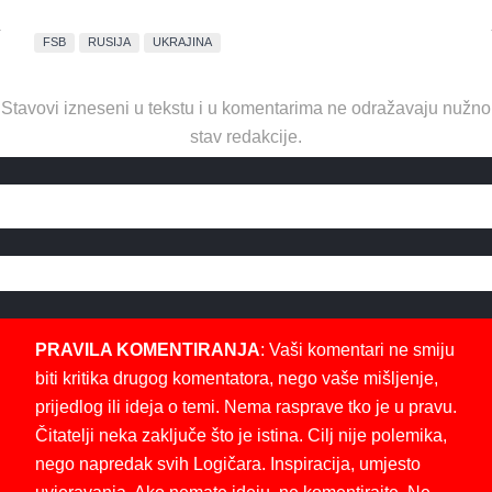
FSB
RUSIJA
UKRAJINA
Stavovi izneseni u tekstu i u komentarima ne odražavaju nužno
stav redakcije.
PRAVILA KOMENTIRANJA
: Vaši komentari ne smiju
biti kritika drugog komentatora, nego vaše mišljenje,
prijedlog ili ideja o temi. Nema rasprave tko je u pravu.
Čitatelji neka zaključe što je istina. Cilj nije polemika,
nego napredak svih Logičara. Inspiracija, umjesto