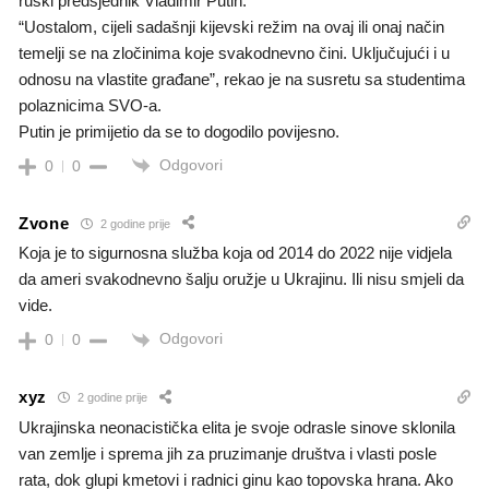
ruski predsjednik Vladimir Putin.
“Uostalom, cijeli sadašnji kijevski režim na ovaj ili onaj način
temelji se na zločinima koje svakodnevno čini. Uključujući i u
odnosu na vlastite građane”, rekao je na susretu sa studentima
polaznicima SVO-a.
Putin je primijetio da se to dogodilo povijesno.
Odgovori
0
0
Zvone
2 godine prije
Koja je to sigurnosna služba koja od 2014 do 2022 nije vidjela
da ameri svakodnevno šalju oružje u Ukrajinu. Ili nisu smjeli da
vide.
Odgovori
0
0
xyz
2 godine prije
Ukrajinska neonacistička elita je svoje odrasle sinove sklonila
van zemlje i sprema jih za pruzimanje društva i vlasti posle
rata, dok glupi kmetovi i radnici ginu kao topovska hrana. Ako