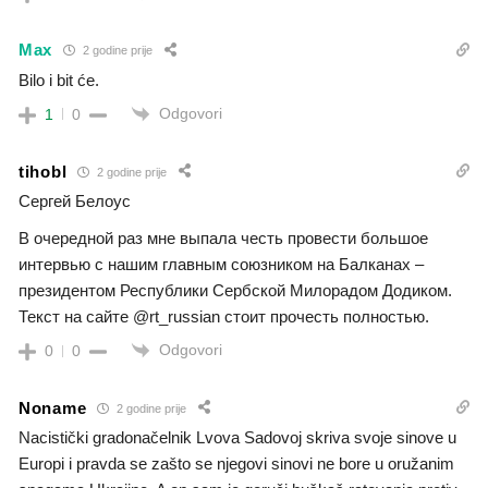
Max
2 godine prije
Bilo i bit će.
Odgovori
1
0
tihobl
2 godine prije
Сергей Белоус
В очередной раз мне выпала честь провести большое
интервью с нашим главным союзником на Балканах –
президентом Республики Сербской Милорадом Додиком.
Текст на сайте @rt_russian стоит прочесть полностью.
Odgovori
0
0
Noname
2 godine prije
Nacistički gradonačelnik Lvova Sadovoj skriva svoje sinove u
Europi i pravda se zašto se njegovi sinovi ne bore u oružanim