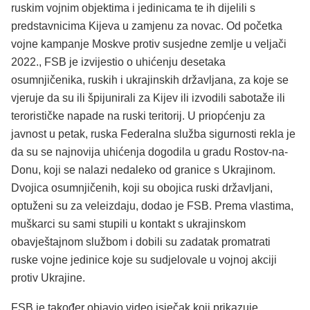
ruskim vojnim objektima i jedinicama te ih dijelili s
predstavnicima Kijeva u zamjenu za novac. Od početka
vojne kampanje Moskve protiv susjedne zemlje u veljači
2022., FSB je izvijestio o uhićenju desetaka
osumnjičenika, ruskih i ukrajinskih državljana, za koje se
vjeruje da su ili špijunirali za Kijev ili izvodili sabotaže ili
terorističke napade na ruski teritorij. U priopćenju za
javnost u petak, ruska Federalna služba sigurnosti rekla je
da su se najnovija uhićenja dogodila u gradu Rostov-na-
Donu, koji se nalazi nedaleko od granice s Ukrajinom.
Dvojica osumnjičenih, koji su obojica ruski državljani,
optuženi su za veleizdaju, dodao je FSB. Prema vlastima,
muškarci su sami stupili u kontakt s ukrajinskom
obavještajnom službom i dobili su zadatak promatrati
ruske vojne jedinice koje su sudjelovale u vojnoj akciji
protiv Ukrajine.
FSB je također objavio video isječak koji prikazuje