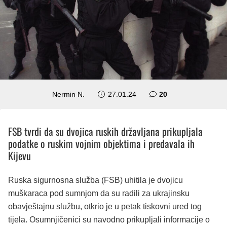
komentara
Nermin N.
27.01.24
20
FSB tvrdi da su dvojica ruskih državljana prikupljala
podatke o ruskim vojnim objektima i predavala ih
Kijevu
Ruska sigurnosna služba (FSB) uhitila je dvojicu
muškaraca pod sumnjom da su radili za ukrajinsku
obavještajnu službu, otkrio je u petak tiskovni ured tog
tijela. Osumnjičenici su navodno prikupljali informacije o