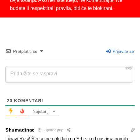
uvjeravanja. Ako nemate ideju, ne komentirajte. Ne
budete li respektirali pravila, biti će te blokirani.
Pretplatiti se
Prijavite se
3000
20
KOMENTARI
Najstariji
Shumadinac
2 godine prije
Ljigavi Rusi! Što se ne ugledaju na Srbe, kod nas ima gomila