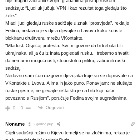
nije mogao zabraniti svojim građanima pristup ruskom
sadržaju: “Ljudi uključuju VPN i kao rezultat toga gledaju što
žele.”
Mladi ljudi gledaju ruske sadržaje u znak “prosvjeda”, rekla je
Fedina; nedavno je vidjela djevojke u Lavovu kako koriste
blokiranu društvenu mrežu VKontakte.
“Mladost. Osjećaj protesta. Svi mi govore da bi trebala biti
ukrajinska, ali ja ću iz inata pogledati rusku. I trebamo shvatiti
da nemamo mogućnosti, stopostotnu priliku, zabraniti ruski
sadržaj.
Nedavno sam čuo razgovor djevojaka koje su se dopisivale na
VKontakte u Lvovu. A ima ih jako puno. Ponavljam: ne slušajte
ruske pjesme, ne gledajte ništa što je na bilo koji način
povezano s Rusijom”, poručuje Fedina svojim sugrađanima.
Odgovori
0
0
Noname
2 godine prije
Cijeli sadašnji režim u Kijevu temelji se na zločinima, rekao je