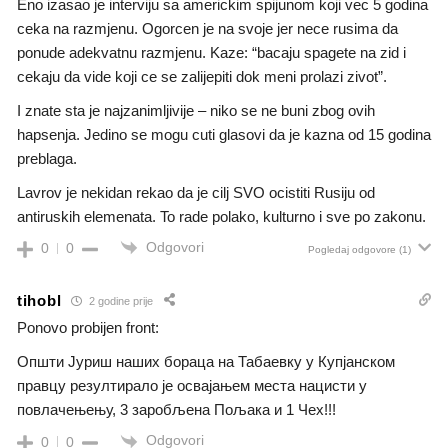
Eno izasao je interviju sa americkim spijunom koji vec 5 godina
ceka na razmjenu. Ogorcen je na svoje jer nece rusima da
ponude adekvatnu razmjenu. Kaze: “bacaju spagete na zid i
cekaju da vide koji ce se zalijepiti dok meni prolazi zivot”.
I znate sta je najzanimljivije – niko se ne buni zbog ovih
hapsenja. Jedino se mogu cuti glasovi da je kazna od 15 godina
preblaga.
Lavrov je nekidan rekao da je cilj SVO ocistiti Rusiju od
antiruskih elemenata. To rade polako, kulturno i sve po zakonu.
Odgovori
0
0
Pogledaj odgovore
(1)
tihobl
2 godine prije
Ponovo probijen front:
Општи Јуриш наших бораца на Табаевку у Купјанском
правцу резултирало је освајањем места нацисти у
повлачењењу, 3 заробљена Пољака и 1 Чех!!!
Odgovori
0
0