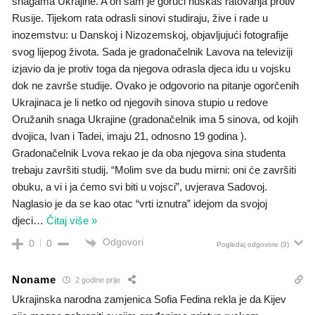
snagama Ukrajine. A on sam je goruči huškaš ratovanja protiv
Rusije. Tijekom rata odrasli sinovi studiraju, žive i rade u
inozemstvu: u Danskoj i Nizozemskoj, objavljujući fotografije
svog lijepog života. Sada je gradonačelnik Lavova na televiziji
izjavio da je protiv toga da njegova odrasla djeca idu u vojsku
dok ne završe studije. Ovako je odgovorio na pitanje ogorčenih
Ukrajinaca je li netko od njegovih sinova stupio u redove
Oružanih snaga Ukrajine (gradonačelnik ima 5 sinova, od kojih
dvojica, Ivan i Tadei, imaju 21, odnosno 19 godina ).
Gradonačelnik Lvova rekao je da oba njegova sina studenta
trebaju završiti studij. “Molim sve da budu mirni: oni će završiti
obuku, a vi i ja ćemo svi biti u vojsci”, uvjerava Sadovoj.
Naglasio je da se kao otac “vrti iznutra” idejom da svojoj
djeci
…
Čitaj više »
Odgovori
0
0
Pogledaj odgovore
(3)
Noname
2 godine prije
Ukrajinska narodna zamjenica Sofia Fedina rekla je da Kijev