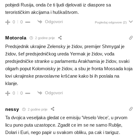
pobjedi Rusija, onda če ti ljudi djelovati iz diaspore sa
terorističkim akcijama i huškaštvom.
Odgovori
0
0
Pogledaj odgovore
(2)
Motorola
2 godine prije
Predsjednik ukrajine Zelensky je židov, premijer Shmygal je
židov, šef predsjedničkog ureda Yermak je židov, vođa
predsjedničke stranke u parlamentu Arakhamia je židov, svaki
oligarh poput Kolomoisky je židov, a sbu je fronta Mossada koja
lovi ukrajinske pravoslavne kršćane kako bi ih poslala na
klanje.
Odgovori
0
0
nessy
2 godine prije
Ta dvojica veseljaka gledat ce emisiju ‘Veselo Vece’, u prvom
licu puno puta uzastopce. Zgadit ce im se ne samo Rublje,
Dolari i Euri, nego papir u svakom obliku, pa cak i tariguz.