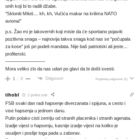
onih koji bi to radili džabe.
“Skloniti Miloš… kh, kh, Vučića makar na krilima NATO
aviona!”
p.s. Žao mi je lakovernih koji misle da će spontano pojaviti
pozitivna snaga – najnovija takva snaga kod nas se “počupala
za kose” još pri podeli mandata. Nije baš patriotski ali jeste…
profiterski.
————————–
Mora veliko zlo da nas udari po glavi da bi došli svesti.
Odgovori
1
0
Pogledaj odgovore
(1)
tihobl
2 godine prije
FSB svaki dan radi hapsenje diverzanata i spijuna, a cesto i
vise hapsenja u jednom danu.
Putin polako cisti zemlju od stranih placenika i stranih agenata.
Izadje vijest o hapsenju, kasnije izadje vijest na koliko je
osudjen i poslije toga pada u zaborav.