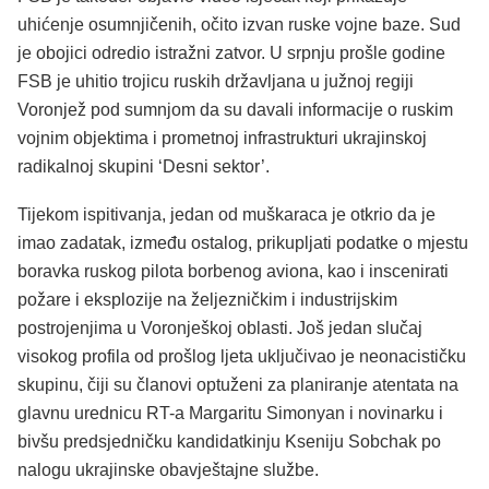
uhićenje osumnjičenih, očito izvan ruske vojne baze. Sud
je obojici odredio istražni zatvor. U srpnju prošle godine
FSB je uhitio trojicu ruskih državljana u južnoj regiji
Voronjež pod sumnjom da su davali informacije o ruskim
vojnim objektima i prometnoj infrastrukturi ukrajinskoj
radikalnoj skupini ‘Desni sektor’.
Tijekom ispitivanja, jedan od muškaraca je otkrio da je
imao zadatak, između ostalog, prikupljati podatke o mjestu
boravka ruskog pilota borbenog aviona, kao i inscenirati
požare i eksplozije na željezničkim i industrijskim
postrojenjima u Voronješkoj oblasti. Još jedan slučaj
visokog profila od prošlog ljeta uključivao je neonacističku
skupinu, čiji su članovi optuženi za planiranje atentata na
glavnu urednicu RT-a Margaritu Simonyan i novinarku i
bivšu predsjedničku kandidatkinju Kseniju Sobchak po
nalogu ukrajinske obavještajne službe.